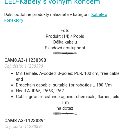
LED-Kabely s volným koncem
Další podobné produkty naleznete v kategorii:
Kabely a
konektory
Foto
Produkt (14) / Popis
Délka kabelu
Skladová dostupnost
CAM8.A3-11230390
Obj. číslo:
11230390
M8, female, A-coded, 3-poles; PUR, 100 cm, free cable
end
Dragchain capable; suitable for robotics ± 180 °/m
Head A: IP65, IP66K, IP67
Cable: good resistance against chemicals, flames, oils
1 m
na dotaz
CAM8.A3-11230391
Obj. číslo:
11230391