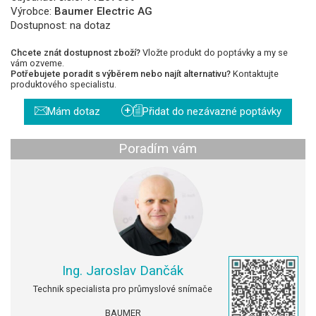
Výrobce:
Baumer Electric AG
Dostupnost:
na dotaz
Chcete znát dostupnost zboží?
Vložte produkt do poptávky a my se
vám ozveme.
Potřebujete poradit s výběrem nebo najít alternativu?
Kontaktujte
produktového specialistu.
+
Mám dotaz
Přidat do nezávazné poptávky
Poradím vám
Ing. Jaroslav Dančák
Technik specialista pro průmyslové snímače
BAUMER