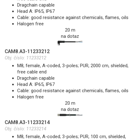
Dragchain capable
Head A: IP65, IP67
Cable: good resistance against chemicals, flames, oils
Halogen free
20 m
na dotaz
CAM8.A3-11233212
Obj. číslo:
11233212
M8, female, A-coded, 3-poles; PUR, 2000 cm, shielded,
free cable end
Dragchain capable
Head A: IP65, IP67
Cable: good resistance against chemicals, flames, oils
Halogen free
20 m
na dotaz
CAM8.A3-11233214
Obj. číslo:
11233214
M8, female, A-coded; 3-poles; PUR, 100 cm, shielded,