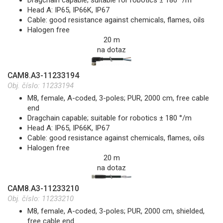
Head A: IP65, IP66K, IP67
Cable: good resistance against chemicals, flames, oils
Halogen free
20 m
na dotaz
CAM8.A3-11233194
Obj. číslo:
11233194
M8, female, A-coded, 3-poles; PUR, 2000 cm, free cable
end
Dragchain capable; suitable for robotics ± 180 °/m
Head A: IP65, IP66K, IP67
Cable: good resistance against chemicals, flames, oils
Halogen free
20 m
na dotaz
CAM8.A3-11233210
Obj. číslo:
11233210
M8, female, A-coded, 3-poles; PUR, 2000 cm, shielded,
free cable end