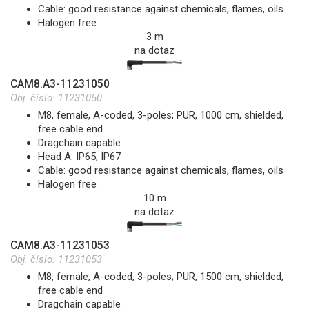
Cable: good resistance against chemicals, flames, oils
Halogen free
3 m
na dotaz
CAM8.A3-11231050
Obj. číslo:
11231050
M8, female, A-coded, 3-poles; PUR, 1000 cm, shielded,
free cable end
Dragchain capable
Head A: IP65, IP67
Cable: good resistance against chemicals, flames, oils
Halogen free
10 m
na dotaz
CAM8.A3-11231053
Obj. číslo:
11231053
M8, female, A-coded, 3-poles; PUR, 1500 cm, shielded,
free cable end
Dragchain capable