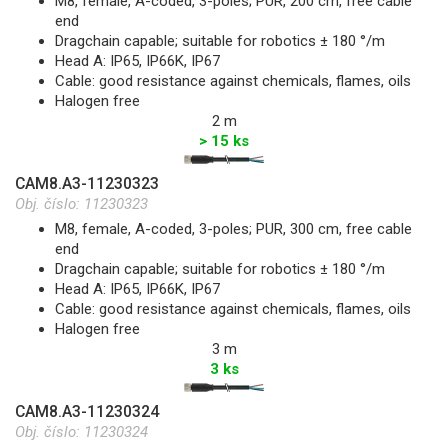
M8, female, A-coded, 3-poles; PUR, 200 cm, free cable
end
Dragchain capable; suitable for robotics ± 180 °/m
Head A: IP65, IP66K, IP67
Cable: good resistance against chemicals, flames, oils
Halogen free
2 m
> 15 ks
CAM8.A3-11230323
Obj. číslo:
11230323
M8, female, A-coded, 3-poles; PUR, 300 cm, free cable
end
Dragchain capable; suitable for robotics ± 180 °/m
Head A: IP65, IP66K, IP67
Cable: good resistance against chemicals, flames, oils
Halogen free
3 m
3 ks
CAM8.A3-11230324
Obj. číslo:
11230324