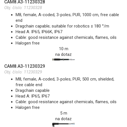
CAM8.A3-11230328
Obj. číslo:
11230328
M8, female, A-coded, 3-poles; PUR, 1000 cm, free cable
end
Dragchain capable; suitable for robotics ± 180 °/m
Head A: IP65, IP66K, IP67
Cable: good resistance against chemicals, flames, oils
Halogen free
10 m
na dotaz
CAM8.A3-11230329
Obj. číslo:
11230329
M8, female, A-coded, 3-poles; PUR, 500 cm, shielded,
free cable end
Dragchain capable
Head A: IP65, IP67
Cable: good resistance against chemicals, flames, oils
Halogen free
5 m
na dotaz