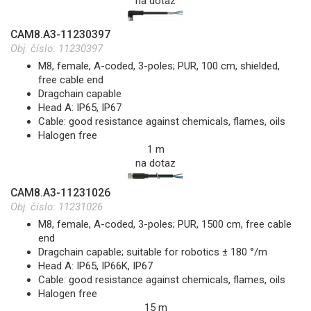
na dotaz
CAM8.A3-11230397
Obj. číslo:
11230397
M8, female, A-coded, 3-poles; PUR, 100 cm, shielded,
free cable end
Dragchain capable
Head A: IP65, IP67
Cable: good resistance against chemicals, flames, oils
Halogen free
1 m
na dotaz
CAM8.A3-11231026
Obj. číslo:
11231026
M8, female, A-coded, 3-poles; PUR, 1500 cm, free cable
end
Dragchain capable; suitable for robotics ± 180 °/m
Head A: IP65, IP66K, IP67
Cable: good resistance against chemicals, flames, oils
Halogen free
15 m