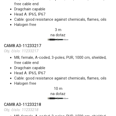
free cable end
Dragchain capable
Head A: IP65, IP67
Cable: good resistance against chemicals, flames, oils
Halogen free
3 m
na dotaz
CAM8.A3-11233217
Obj. číslo:
11233217
M8, female, A-coded; 3-poles; PUR, 1000 cm, shielded,
free cable end
Dragchain capable
Head A: IP65, IP67
Cable: good resistance against chemicals, flames, oils
Halogen free
10 m
na dotaz
CAM8.A3-11233218
Obj. číslo:
11233218