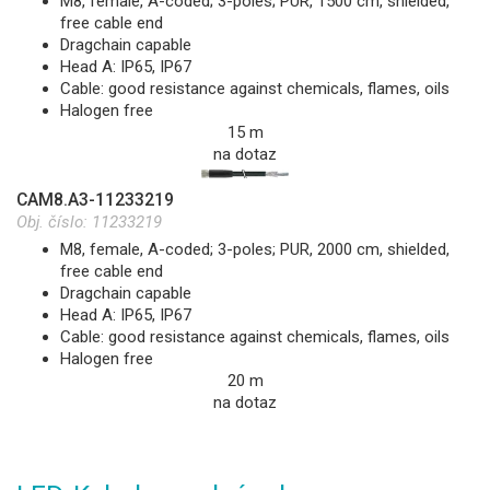
M8, female, A-coded; 3-poles; PUR, 1500 cm, shielded,
free cable end
Dragchain capable
Head A: IP65, IP67
Cable: good resistance against chemicals, flames, oils
Halogen free
15 m
na dotaz
CAM8.A3-11233219
Obj. číslo:
11233219
M8, female, A-coded; 3-poles; PUR, 2000 cm, shielded,
free cable end
Dragchain capable
Head A: IP65, IP67
Cable: good resistance against chemicals, flames, oils
Halogen free
20 m
na dotaz