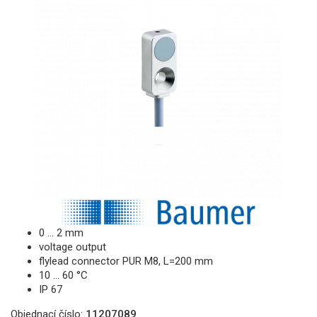
0 … 2 mm
voltage output
flylead connector PUR M8, L=200 mm
10 … 60 °C
IP 67
Objednací číslo:
11207089