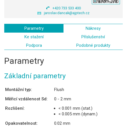
+420 733 533 400
jaroslav.dancak@ajptech.cz
Parametry
Nákresy
Ke stažení
Příslušenství
Podpora
Podobné produkty
Parametry
Základní parametry
Montážní typ:
Flush
Měřicí vzdálenost Sd:
0 - 2 mm
Rozlišení:
< 0.001 mm (stat.)
< 0.005 mm (dynam.)
Opakovatelnost:
0.02 mm