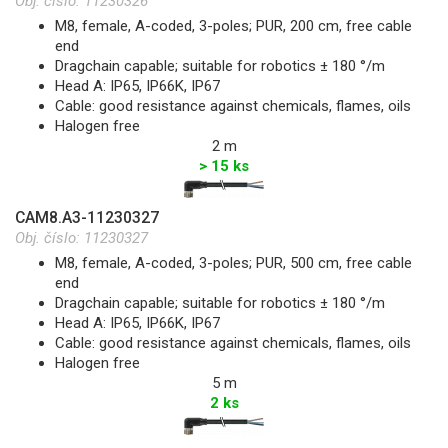
Obj. číslo:
11230326
M8, female, A-coded, 3-poles; PUR, 200 cm, free cable
end
Dragchain capable; suitable for robotics ± 180 °/m
Head A: IP65, IP66K, IP67
Cable: good resistance against chemicals, flames, oils
Halogen free
2 m
> 15 ks
CAM8.A3-11230327
Obj. číslo:
11230327
M8, female, A-coded, 3-poles; PUR, 500 cm, free cable
end
Dragchain capable; suitable for robotics ± 180 °/m
Head A: IP65, IP66K, IP67
Cable: good resistance against chemicals, flames, oils
Halogen free
5 m
2 ks