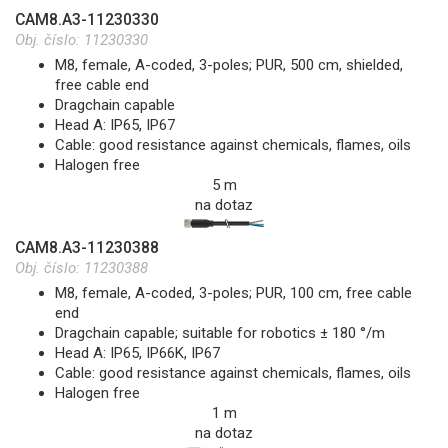
CAM8.A3-11230330
Obj. číslo:
11230330
M8, female, A-coded, 3-poles; PUR, 500 cm, shielded,
free cable end
Dragchain capable
Head A: IP65, IP67
Cable: good resistance against chemicals, flames, oils
Halogen free
5 m
na dotaz
CAM8.A3-11230388
Obj. číslo:
11230388
M8, female, A-coded, 3-poles; PUR, 100 cm, free cable
end
Dragchain capable; suitable for robotics ± 180 °/m
Head A: IP65, IP66K, IP67
Cable: good resistance against chemicals, flames, oils
Halogen free
1 m
na dotaz