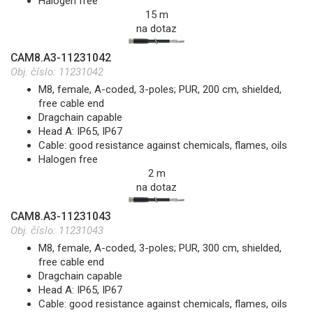
Halogen free
15 m
na dotaz
CAM8.A3-11231042
Obj. číslo:
11231042
M8, female, A-coded, 3-poles; PUR, 200 cm, shielded,
free cable end
Dragchain capable
Head A: IP65, IP67
Cable: good resistance against chemicals, flames, oils
Halogen free
2 m
na dotaz
CAM8.A3-11231043
Obj. číslo:
11231043
M8, female, A-coded, 3-poles; PUR, 300 cm, shielded,
free cable end
Dragchain capable
Head A: IP65, IP67
Cable: good resistance against chemicals, flames, oils