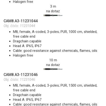
Halogen free
3 m
na dotaz
CAM8.A3-11231044
Obj. číslo:
11231044
M8, female, A-coded, 3-poles; PUR, 1000 cm, shielded,
free cable end
Dragchain capable
Head A: IP65, IP67
Cable: good resistance against chemicals, flames, oils
Halogen free
10 m
na dotaz
CAM8.A3-11231046
Obj. číslo:
11231046
M8, female, A-coded, 3-poles; PUR, 1500 cm, shielded,
free cable end
Dragchain capable
Head A: IP65, IP67
Cable: good resistance against chemicals, flames, oils