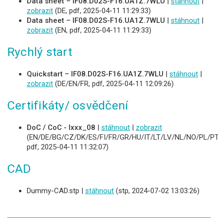
Data sheet – IF08.D02S-F16.UA1Z.7WLU
|
stáhnout
|
zobrazit
(DE, pdf, 2025-04-11 11:29:33)
Data sheet – IF08.D02S-F16.UA1Z.7WLU
|
stáhnout
|
zobrazit
(EN, pdf, 2025-04-11 11:29:33)
Rychlý start
Quickstart – IF08.D02S-F16.UA1Z.7WLU
|
stáhnout
|
zobrazit
(DE/EN/FR, pdf, 2025-04-11 12:09:26)
Certifikáty/ osvědčení
DoC / CoC - Ixxx_08
|
stáhnout
|
zobrazit
(EN/DE/BG/CZ/DK/ES/FI/FR/GR/HU/IT/LT/LV/NL/NO/PL/PT
pdf, 2025-04-11 11:32:07)
CAD
Dummy-CAD.stp |
stáhnout
(stp, 2024-07-02 13:03:26)