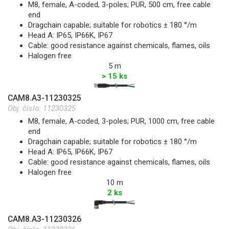
M8, female, A-coded, 3-poles; PUR, 500 cm, free cable
end
Dragchain capable; suitable for robotics ± 180 °/m
Head A: IP65, IP66K, IP67
Cable: good resistance against chemicals, flames, oils
Halogen free
5 m
> 15 ks
CAM8.A3-11230325
Obj. číslo:
11230325
M8, female, A-coded, 3-poles; PUR, 1000 cm, free cable
end
Dragchain capable; suitable for robotics ± 180 °/m
Head A: IP65, IP66K, IP67
Cable: good resistance against chemicals, flames, oils
Halogen free
10 m
2 ks
CAM8.A3-11230326