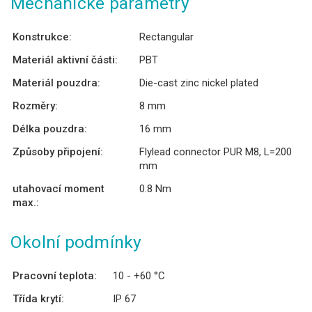
Mechanické parametry
Konstrukce:
Rectangular
Materiál aktivní části:
PBT
Materiál pouzdra:
Die-cast zinc nickel plated
Rozměry:
8 mm
Délka pouzdra:
16 mm
Způsoby připojení:
Flylead connector PUR M8, L=200
mm
utahovací moment
0.8 Nm
max.:
Okolní podmínky
Pracovní teplota:
10 - +60 °C
Třída krytí:
IP 67