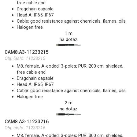
free cable end
Dragchain capable
Head A: IP65, IP67
Cable: good resistance against chemicals, flames, oils
Halogen free
1 m
na dotaz
CAM8.A3-11233215
Obj. číslo:
11233215
M8, female, A-coded; 3-poles; PUR, 200 cm, shielded,
free cable end
Dragchain capable
Head A: IP65, IP67
Cable: good resistance against chemicals, flames, oils
Halogen free
2 m
na dotaz
CAM8.A3-11233216
Obj. číslo:
11233216
M8, female, A-coded; 3-poles; PUR, 300 cm, shielded,