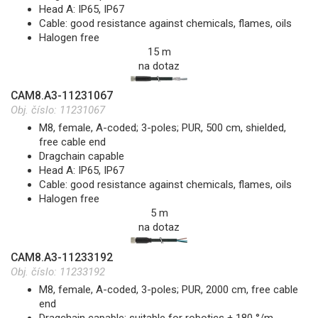
Head A: IP65, IP67
Cable: good resistance against chemicals, flames, oils
Halogen free
15 m
na dotaz
CAM8.A3-11231067
Obj. číslo:
11231067
M8, female, A-coded; 3-poles; PUR, 500 cm, shielded,
free cable end
Dragchain capable
Head A: IP65, IP67
Cable: good resistance against chemicals, flames, oils
Halogen free
5 m
na dotaz
CAM8.A3-11233192
Obj. číslo:
11233192
M8, female, A-coded, 3-poles; PUR, 2000 cm, free cable
end
Dragchain capable; suitable for robotics ± 180 °/m