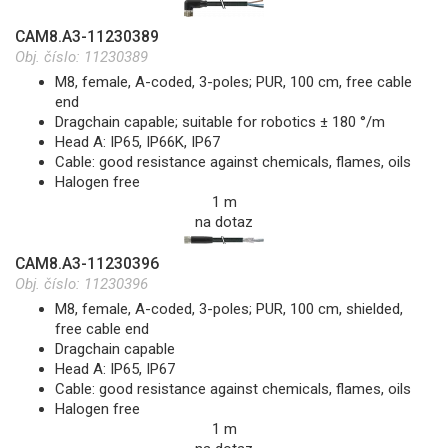
CAM8.A3-11230389
Obj. číslo:
11230389
M8, female, A-coded, 3-poles; PUR, 100 cm, free cable
end
Dragchain capable; suitable for robotics ± 180 °/m
Head A: IP65, IP66K, IP67
Cable: good resistance against chemicals, flames, oils
Halogen free
1 m
na dotaz
CAM8.A3-11230396
Obj. číslo:
11230396
M8, female, A-coded, 3-poles; PUR, 100 cm, shielded,
free cable end
Dragchain capable
Head A: IP65, IP67
Cable: good resistance against chemicals, flames, oils
Halogen free
1 m