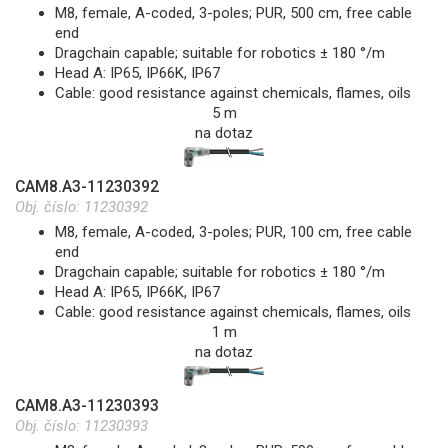
M8, female, A-coded, 3-poles; PUR, 500 cm, free cable
end
Dragchain capable; suitable for robotics ± 180 °/m
Head A: IP65, IP66K, IP67
Cable: good resistance against chemicals, flames, oils
5 m
na dotaz
CAM8.A3-11230392
Obj. číslo:
11230392
M8, female, A-coded, 3-poles; PUR, 100 cm, free cable
end
Dragchain capable; suitable for robotics ± 180 °/m
Head A: IP65, IP66K, IP67
Cable: good resistance against chemicals, flames, oils
1 m
na dotaz
CAM8.A3-11230393
Obj. číslo:
11230393