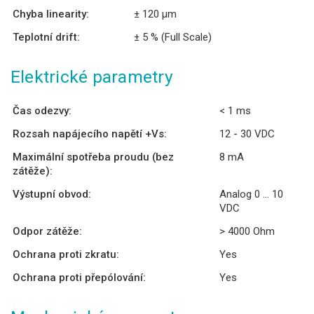
Chyba linearity:
± 120 µm
Teplotní drift:
± 5 % (Full Scale)
Elektrické parametry
Čas odezvy:
< 1 ms
Rozsah napájecího napětí +Vs:
12 - 30 VDC
Maximální spotřeba proudu (bez
8 mA
zátěže):
Výstupní obvod:
Analog 0 ... 10
VDC
Odpor zátěže:
> 4000 Ohm
Ochrana proti zkratu:
Yes
Ochrana proti přepólování:
Yes