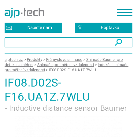
Napište nám
Poptávka
ajptech.cz
>
Produkty
>
Průmyslové snímače
>
Snímače Baumer pro
detekci a měření
>
Snímače pro měření vzdálenosti
>
Indukční snímače
pro měření vzdálenosti
>
IF08.D02S-F16.UA1Z.7WLU
IF08.D02S-
F16.UA1Z.7WLU
- Inductive distance sensor Baumer