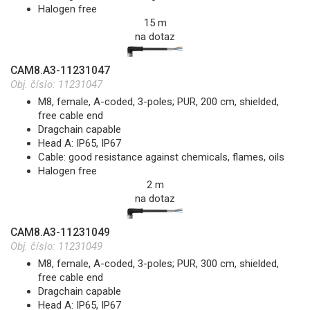
Halogen free
15 m
na dotaz
CAM8.A3-11231047
Obj. číslo:
11231047
M8, female, A-coded, 3-poles; PUR, 200 cm, shielded,
free cable end
Dragchain capable
Head A: IP65, IP67
Cable: good resistance against chemicals, flames, oils
Halogen free
2 m
na dotaz
CAM8.A3-11231049
Obj. číslo:
11231049
M8, female, A-coded, 3-poles; PUR, 300 cm, shielded,
free cable end
Dragchain capable
Head A: IP65, IP67