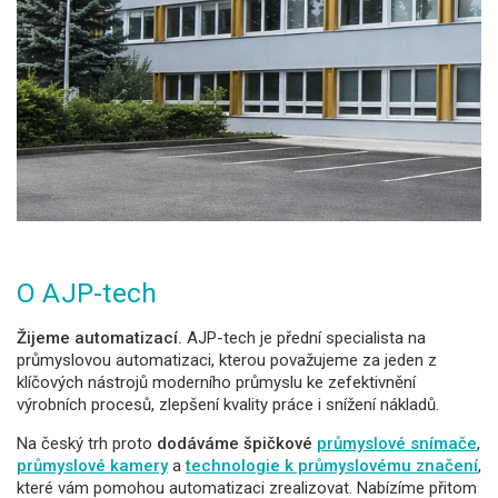
O AJP-tech
Žijeme automatizací.
AJP-tech je přední specialista na
průmyslovou automatizaci, kterou považujeme za jeden z
klíčových nástrojů moderního průmyslu ke zefektivnění
výrobních procesů, zlepšení kvality práce i snížení nákladů.
Na český trh proto
dodáváme špičkové
průmyslové snímače
,
průmyslové kamery
a
technologie k průmyslovému značení
,
které vám pomohou automatizaci zrealizovat. Nabízíme přitom