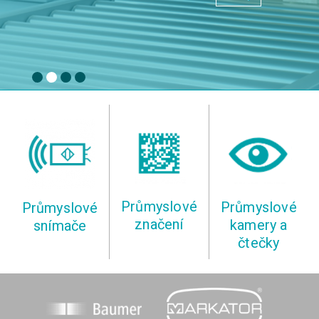
1
2
3
4
Průmyslové
Průmyslové
Průmyslové
značení
kamery a
snímače
čtečky