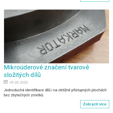
Mikroúderové značení tvarově
složitých dílů
09.06.2026
Jednoduchá identifikace dílů i na obtížně přístupných plochách
bez zbytečných zmetků.
Zobrazit více