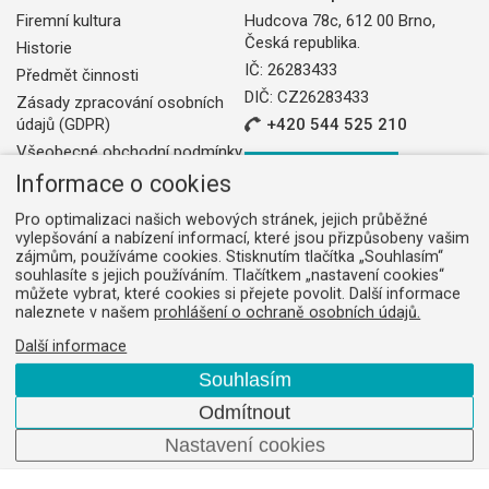
Firemní kultura
Hudcova 78c, 612 00 Brno,
Česká republika.
Historie
IČ: 26283433
Předmět činnosti
DIČ: CZ26283433
Zásady zpracování osobních
údajů (GDPR)
+420 544 525 210
Všeobecné obchodní podmínky
Odebírat novinky
Informace o cookies
Pro optimalizaci našich webových stránek, jejich průběžné
Cookies
Dodavatelé
Mapa webu
Obchodní sekce
vylepšování a nabízení informací, které jsou přizpůsobeny vašim
zájmům, používáme cookies. Stisknutím tlačítka „Souhlasím“
souhlasíte s jejich používáním. Tlačítkem „nastavení cookies“
můžete vybrat, které cookies si přejete povolit. Další informace
naleznete v našem
prohlášení o ochraně osobních údajů.
Další informace
Web vytvořilo
Comerto
.
Souhlasím
Odmítnout
Nastavení cookies