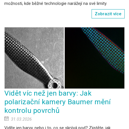
možnosti, kde běžné technologie narážejí na své limity.
Zobrazit více
Vidět víc než jen barvy: Jak
polarizační kamery Baumer mění
kontrolu povrchů
31.03.2026
Vidíte jen barvy, nebo i to, co se skrývá pod? Zjistěte, jak