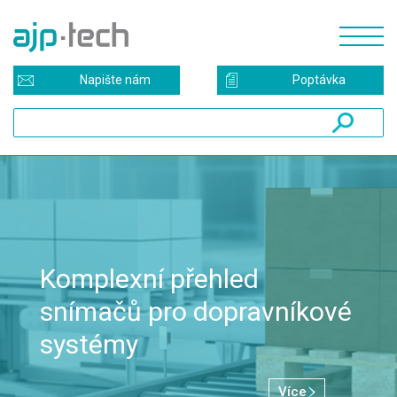
Napište nám
Poptávka
Digitální produktový pas -
příležitost pro průmysl i
udržitelnost
Více