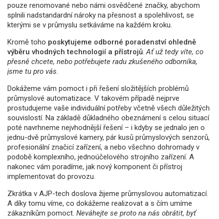
pouze renomované nebo námi osvědčené značky, abychom
splnili nadstandardní nároky na přesnost a spolehlivost, se
kterými se v průmyslu setkáváme na každém kroku.
Kromě toho
poskytujeme odborné poradenství ohledně
výběru vhodných technologií a přístrojů
.
Ať už tedy víte, co
přesně chcete, nebo potřebujete radu zkušeného odborníka,
jsme tu pro vás.
Dokážeme vám pomoct i při řešení složitějších problémů
průmyslové automatizace. V takovém případě nejprve
prostudujeme vaše individuální potřeby včetně všech důležitých
souvislostí. Na základě důkladného obeznámení s celou situací
poté navrhneme nejvhodnější řešení – i kdyby se jednalo jen o
jednu-dvě průmyslové kamery, pár kusů průmyslových senzorů,
profesionální značicí zařízení, a nebo všechno dohromady v
podobě komplexního, jednoúčelového strojního zařízení. A
nakonec vám poradíme, jak nový komponent či přístroj
implementovat do provozu.
Zkrátka v AJP-tech doslova žijeme průmyslovou automatizací.
A díky tomu víme, co dokážeme realizovat a s čím umíme
zákazníkům pomoct.
Neváhejte se proto na nás obrátit, byť