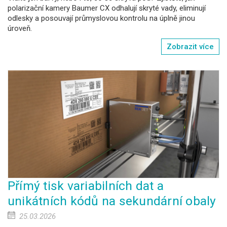
polarizační kamery Baumer CX odhalují skryté vady, eliminují
odlesky a posouvají průmyslovou kontrolu na úplně jinou
úroveň.
Zobrazit více
Přímý tisk variabilních dat a
unikátních kódů na sekundární obaly
25.03.2026