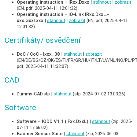
Operating instruction – IRxx.Dxxx
|
stáhnout
|
zobrazit
(EN, pdf, 2025-04-11 12:01:32)
Operating instruction – IO-Link IRxx.DxxL.-
xxx.GxxI.xxx
|
stáhnout
|
zobrazit
(EN, pdf, 2025-04-11
12:01:32)
Certifikáty/ osvědčení
DoC / CoC - Ixxx_08
|
stáhnout
|
zobrazit
(EN/DE/BG/CZ/DK/ES/FI/FR/GR/HU/IT/LT/LV/NL/NO/PL/PT
pdf, 2025-04-11 11:32:07)
CAD
Dummy-CAD.stp |
stáhnout
(stp, 2024-07-02 13:03:26)
Software
Software – IODD V1.1 (IFxx.DxxL)
|
stáhnout
(zip, 2025-
07-11 17:56:02)
Baumer Sensor Suite
|
stáhnout
(zip, 2026-06-03