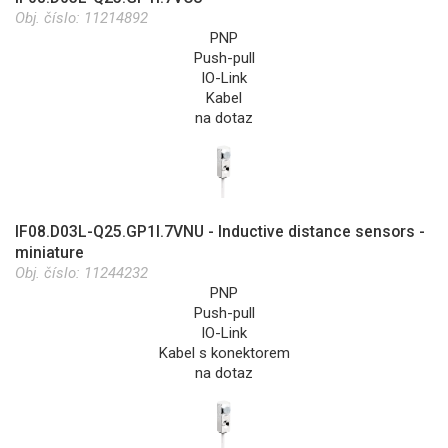
Obj. číslo:
11214892
PNP
Push-pull
IO-Link
Kabel
na dotaz
IF08.D03L-Q25.GP1I.7VNU - Inductive distance sensors -
miniature
Obj. číslo:
11244232
PNP
Push-pull
IO-Link
Kabel s konektorem
na dotaz