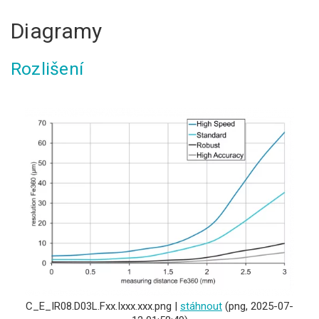
Diagramy
Rozlišení
C_E_IR08.D03L.Fxx.Ixxx.xxx.png |
stáhnout
(png, 2025-07-