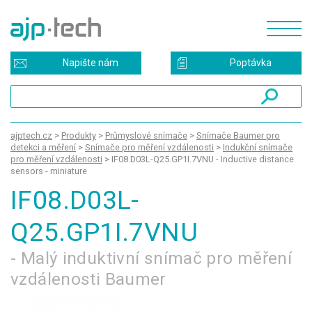
Napište nám
Poptávka
ajptech.cz
>
Produkty
>
Průmyslové snímače
>
Snímače Baumer pro
detekci a měření
>
Snímače pro měření vzdálenosti
>
Indukční snímače
pro měření vzdálenosti
>
IF08.D03L-Q25.GP1I.7VNU - Inductive distance
sensors - miniature
IF08.D03L-
Q25.GP1I.7VNU
- Malý induktivní snímač pro měření
vzdálenosti Baumer