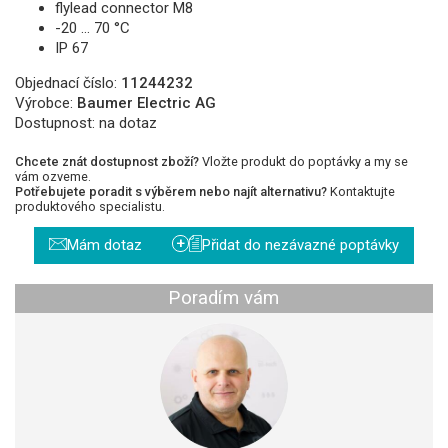
flylead connector M8
-20 … 70 °C
IP 67
Objednací číslo:
11244232
Výrobce:
Baumer Electric AG
Dostupnost:
na dotaz
Chcete znát dostupnost zboží?
Vložte produkt do poptávky a my se
vám ozveme.
Potřebujete poradit s výběrem nebo najít alternativu?
Kontaktujte
produktového specialistu.
+
Mám dotaz
Přidat do nezávazné poptávky
Poradím vám