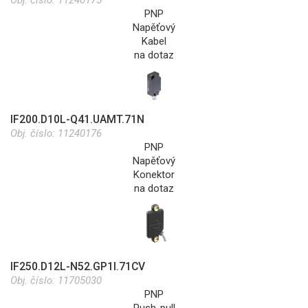
PNP
Napěťový
Kabel
na dotaz
IF200.D10L-Q41.UAMT.71N
Obj. číslo:
11240176
PNP
Napěťový
Konektor
na dotaz
IF250.D12L-N52.GP1I.71CV
Obj. číslo:
11705030
PNP
Push-pull