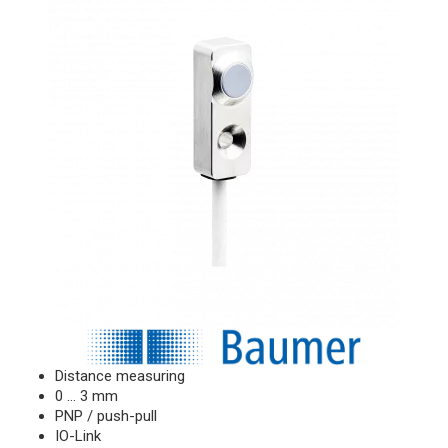
Distance measuring
0 … 3 mm
PNP / push-pull
IO-Link