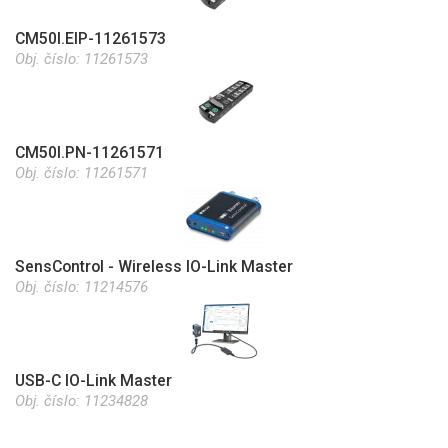
CM50I.EIP-11261573
Obj. číslo:
11261573
CM50I.PN-11261571
Obj. číslo:
11261571
SensControl - Wireless IO-Link Master
Obj. číslo:
11214576
USB-C IO-Link Master
Obj. číslo:
11234828