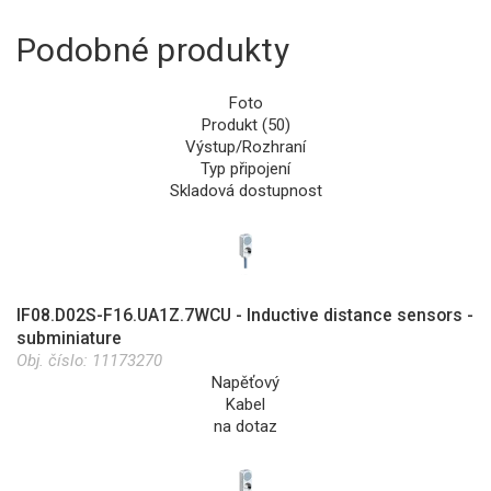
Podobné produkty
Foto
Produkt (50)
Výstup/Rozhraní
Typ připojení
Skladová dostupnost
IF08.D02S-F16.UA1Z.7WCU - Inductive distance sensors -
subminiature
Obj. číslo:
11173270
Napěťový
Kabel
na dotaz