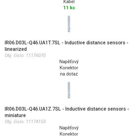
Kabel
11 ks
IR06.D03L-Q46.UA1T.7SL - Inductive distance sensors -
linearized
Obj. číslo:
11176070
Napěťový
Konektor
na dotaz
IR06.D03L-Q46.UA1Z.7SL - Inductive distance sensors -
miniature
Obj. číslo:
11174153
Napěťový
Konektor