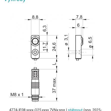
4774-IF08.xxxx-Q25.xxxx.7VNx.png |
stáhnout
(png, 2025-