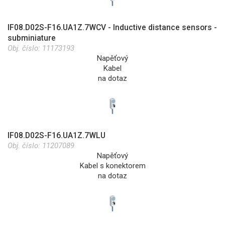
IF08.D02S-F16.UA1Z.7WCV - Inductive distance sensors -
subminiature
Obj. číslo:
11173193
Napěťový
Kabel
na dotaz
IF08.D02S-F16.UA1Z.7WLU
Obj. číslo:
11207089
Napěťový
Kabel s konektorem
na dotaz