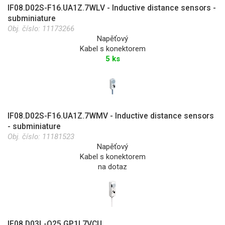
IF08.D02S-F16.UA1Z.7WLV - Inductive distance sensors -
subminiature
Obj. číslo:
11173266
Napěťový
Kabel s konektorem
5 ks
IF08.D02S-F16.UA1Z.7WMV - Inductive distance sensors
- subminiature
Obj. číslo:
11181523
Napěťový
Kabel s konektorem
na dotaz
IF08.D03L-Q25.GP1I.7VCU