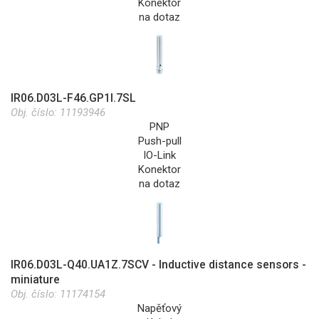
Konektor
na dotaz
IR06.D03L-F46.GP1I.7SL
Obj. číslo:
11193946
PNP
Push-pull
IO-Link
Konektor
na dotaz
IR06.D03L-Q40.UA1Z.7SCV - Inductive distance sensors -
miniature
Obj. číslo:
11174154
Napěťový