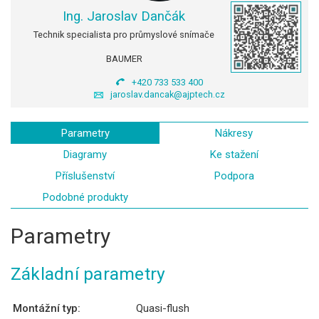
Ing. Jaroslav Dančák
Technik specialista pro průmyslové snímače
BAUMER
+420 733 533 400
jaroslav.dancak@ajptech.cz
Parametry
Nákresy
Diagramy
Ke stažení
Příslušenství
Podpora
Podobné produkty
Parametry
Základní parametry
Montážní typ:
Quasi-flush