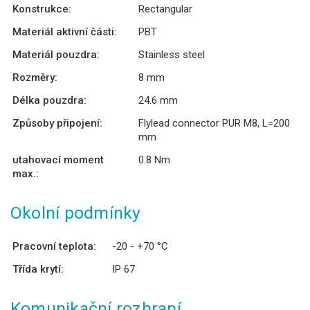
Konstrukce:
Rectangular
Materiál aktivní části:
PBT
Materiál pouzdra:
Stainless steel
Rozměry:
8 mm
Délka pouzdra:
24.6 mm
Způsoby připojení:
Flylead connector PUR M8, L=200
mm
utahovací moment
0.8 Nm
max.:
Okolní podmínky
Pracovní teplota:
-20 - +70 °C
Třída krytí:
IP 67
Komunikační rozhraní