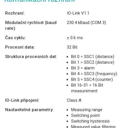
Rozhraní:
IO-Link V1.1
Modulační rychlost (baud
230.4 kBaud (COM 3)
rate):
Čas cyklu:
≥ 0.6 ms
Procesní data:
32 Bit
Struktura procesních dat:
Bit 0 = SSC1 (distance)
Bit 1 = SSC2 (distance)
Bit 3 = alarm
Bit 4 = SSC3 (frequency)
Bit 5 = SSC4 (counter)
Bit 16-31 = 16 Bit
measurement
IO-Link připojení:
Class A
Nastavitelné parametry:
Measuring range
Switching point
Switching hysteresis
Measured value filtering