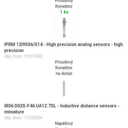
Proudový
Konektor
1 ks
IPRM 12I9506/S14 - High precision analog sensors - high
precision
Obj. číslo:
11017453
Proudový
Konektor
na dotaz
IR06.D02S-F46.UA1Z.7SL - Inductive distance sensors -
miniature
Obj. číslo:
11725256
Napěťový