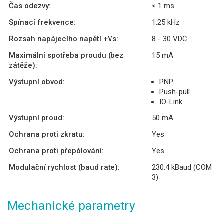
Čas odezvy:
< 1 ms
Spínací frekvence:
1.25 kHz
Rozsah napájecího napětí +Vs:
8 - 30 VDC
Maximální spotřeba proudu (bez
15 mA
zátěže):
Výstupní obvod:
PNP
Push-pull
IO-Link
Výstupní proud:
50 mA
Ochrana proti zkratu:
Yes
Ochrana proti přepólování:
Yes
Modulační rychlost (baud rate):
230.4 kBaud (COM
3)
Mechanické parametry