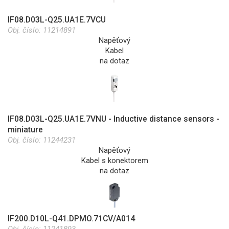
IF08.D03L-Q25.UA1E.7VCU
Obj. číslo:
11214891
Napěťový
Kabel
na dotaz
IF08.D03L-Q25.UA1E.7VNU - Inductive distance sensors -
miniature
Obj. číslo:
11244231
Napěťový
Kabel s konektorem
na dotaz
IF200.D10L-Q41.DPMO.71CV/A014
Obj. číslo:
11241893