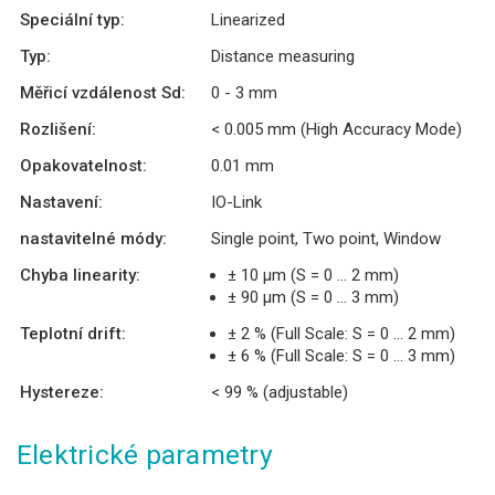
Speciální typ:
Linearized
Typ:
Distance measuring
Měřicí vzdálenost Sd:
0 - 3 mm
Rozlišení:
< 0.005 mm (High Accuracy Mode)
Opakovatelnost:
0.01 mm
Nastavení:
IO-Link
nastavitelné módy:
Single point, Two point, Window
Chyba linearity:
± 10 µm (S = 0 ... 2 mm)
± 90 µm (S = 0 ... 3 mm)
Teplotní drift:
± 2 % (Full Scale: S = 0 ... 2 mm)
± 6 % (Full Scale: S = 0 ... 3 mm)
Hystereze:
< 99 % (adjustable)
Elektrické parametry