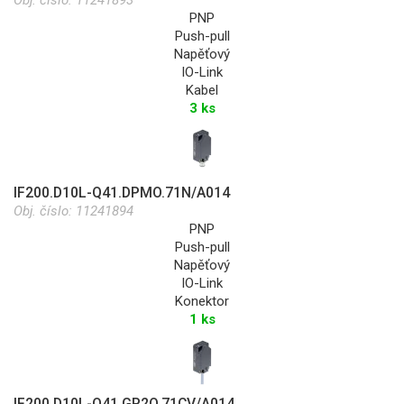
PNP
Push-pull
Napěťový
IO-Link
Kabel
3 ks
IF200.D10L-Q41.DPMO.71N/A014
Obj. číslo:
11241894
PNP
Push-pull
Napěťový
IO-Link
Konektor
1 ks
IF200.D10L-Q41.GP2O.71CV/A014