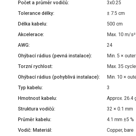
Počet a průměr vodičů:
3x0.25
Tolerance délky:
± 7.5 cm
Délka kabelu:
500 cm
Akcelerace:
Max. 10 m/s²
AWG:
24
Ohýbací rádius (pevná instalace):
Min. 5 × oute
Torzní rychlost:
Max. 35 cycl
Ohýbací rádius (pohyblivá instalace):
Min. 10 × out
Typ kabelu:
3
Hmotnost kabelu:
Approx. 26.4
Struktura vodičů:
32 × 0.1 mm
Průměr kabelu:
4.1 mm ±5 %
Vodič: Materiál:
Copper, bare