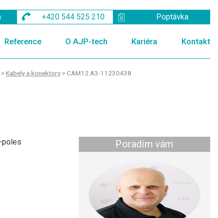
m
+420 544 525 210
Poptávka
Reference
O AJP-tech
Kariéra
Kontakt
>
Kabely a konektory
>
CAM12.A3-11230438
-poles
Poradím vám