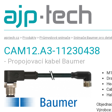
ajptech.cz
>
Produkty
>
Průmyslové snímače
>
Snímače Baumer pro detek
CAM12.A3-11230438
- Propojovací kabel Baumer
M1
Dra
Hea
Cab
Ha
Objednac
Výrobce