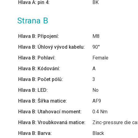
Hlava A: pin 4:
BK
Strana B
Hlava B: Připojení:
M8
Hlava B: Úhlový vývod kabelu:
90°
Hlava B: Pohlaví:
Female
Hlava B: Kódování:
A
Hlava B: Počet pólů:
3
Hlava B: LED:
No
Hlava B: Šířka matice:
AF9
Hlava B: Utahovací moment:
0.4 Nm
Hlava B: Vroubkovaná matice:
Zinc-pressure die cas
Hlava B: Barva:
Black