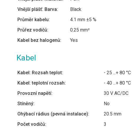
Vnější plášť: Barva:
Black
Průměr kabelu:
4.1 mm ±5 %
Průřez vodičů:
0.25 mm²
Kabel bez halogenů:
Yes
Kabel
Kabel: Rozsah teplot:
- 25 ...+ 80 °C
Kabel: teplotní rozsah:
- 40 ...+ 80 °C
Provozní napětí:
30 V AC/DC
Stíněný:
No
Ohýbací rádius (pevná instalace):
20.5 mm
Počet vodičů:
3