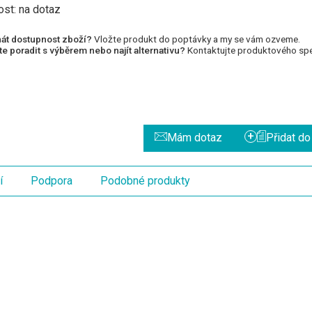
ost:
na dotaz
át dostupnost zboží?
Vložte produkt do poptávky a my se vám ozveme.
e poradit s výběrem nebo najít alternativu?
Kontaktujte produktového spec
+
Mám dotaz
Přidat d
í
Podpora
Podobné produkty