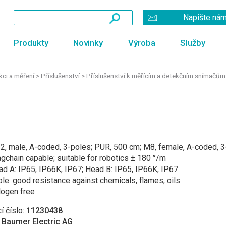
Napište ná
Produkty
Novinky
Výroba
Služby
ci a měření
>
Příslušenství
>
Příslušenství k měřícím a detekčním snímačům
2, male, A-coded, 3-poles; PUR, 500 cm; M8, female, A-coded, 3
gchain capable; suitable for robotics ± 180 °/m
d A: IP65, IP66K, IP67; Head B: IP65, IP66K, IP67
le: good resistance against chemicals, flames, oils
logen free
í číslo:
11230438
:
Baumer Electric AG