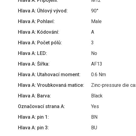
Hlava A: Připojení:
M12
Hlava A: Úhlový vývod:
90°
Hlava A: Pohlaví:
Male
Hlava A: Kódování:
A
Hlava A: Počet pólů:
3
Hlava A: LED:
No
Hlava A: Šířka:
AF13
Hlava A: Utahovací moment:
0.6 Nm
Hlava A: Vroubkovaná matice:
Zinc-pressure die cas
Hlava A: Barva:
Black
Označovací strana A:
Yes
Hlava A: pin 1:
BN
Hlava A: pin 3:
BU