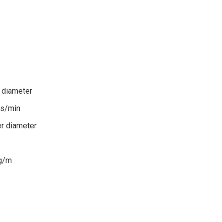
r diameter
es/min
er diameter
 g/m