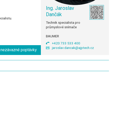
Ing. Jaroslav
Dančák
ialistu.
Technik specialista pro
průmyslové snímače
BAUMER
+420 733 533 400
jaroslav.dancak@ajptech.cz
o nezávazné poptávky