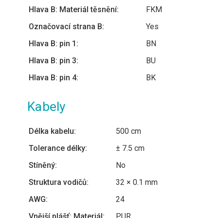
Hlava B: Materiál těsnění:
FKM
Označovací strana B:
Yes
Hlava B: pin 1:
BN
Hlava B: pin 3:
BU
Hlava B: pin 4:
BK
Kabely
Délka kabelu:
500 cm
Tolerance délky:
± 7.5 cm
Stíněný:
No
Struktura vodičů:
32 × 0.1 mm
AWG:
24
Vnější plášť: Materiál:
PUR