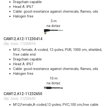
Dragchain capable
Head A: IP67
Cable: good resistance against chemicals, flames, oils
Halogen free
5 m
na dotaz
CAM12.A12-11230414
Obj. číslo:
11230414
M12, female, A-coded, 12-poles; PUR, 1000 cm, shielded,
free cable end
Dragchain capable
Head A: IP67
Cable: good resistance against chemicals, flames, oils
Halogen free
10 m
na dotaz
CAM12.A12-11232650
Obj. číslo:
11232650
M12,Female,A-coded,12-poles; PVC,100 cm,free cable