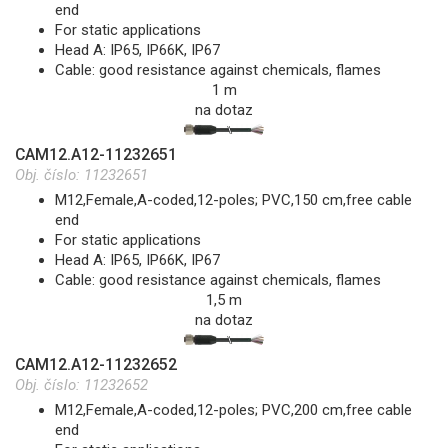
end
For static applications
Head A: IP65, IP66K, IP67
Cable: good resistance against chemicals, flames
1 m
na dotaz
CAM12.A12-11232651
Obj. číslo:
11232651
M12,Female,A-coded,12-poles; PVC,150 cm,free cable
end
For static applications
Head A: IP65, IP66K, IP67
Cable: good resistance against chemicals, flames
1,5 m
na dotaz
CAM12.A12-11232652
Obj. číslo:
11232652
M12,Female,A-coded,12-poles; PVC,200 cm,free cable
end