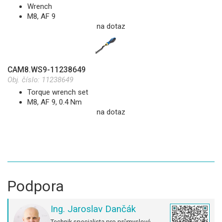
Wrench
M8, AF 9
na dotaz
CAM8.WS9-11238649
Obj. číslo:
11238649
Torque wrench set
M8, AF 9, 0.4 Nm
na dotaz
Podpora
Ing. Jaroslav Dančák
Technik specialista pro průmyslové