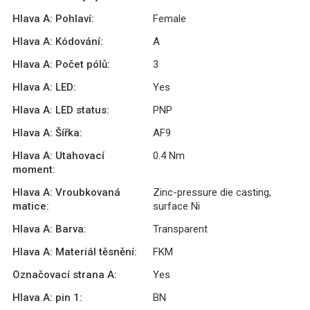
Hlava A: Pohlaví:
Female
Hlava A: Kódování:
A
Hlava A: Počet pólů:
3
Hlava A: LED:
Yes
Hlava A: LED status:
PNP
Hlava A: Šířka:
AF9
Hlava A: Utahovací
0.4 Nm
moment:
Hlava A: Vroubkovaná
Zinc-pressure die casting,
matice:
surface Ni
Hlava A: Barva:
Transparent
Hlava A: Materiál těsnění:
FKM
Označovací strana A:
Yes
Hlava A: pin 1:
BN