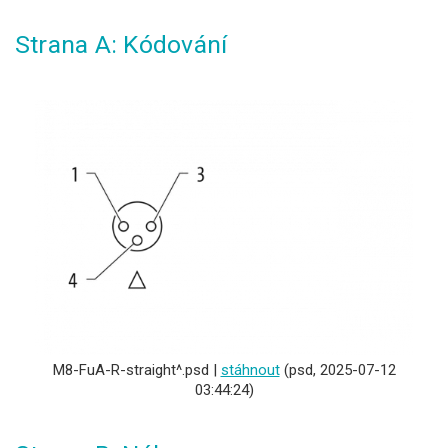
Strana A: Kódování
M8-FuA-R-straight^.psd |
stáhnout
(psd, 2025-07-12
03:44:24)