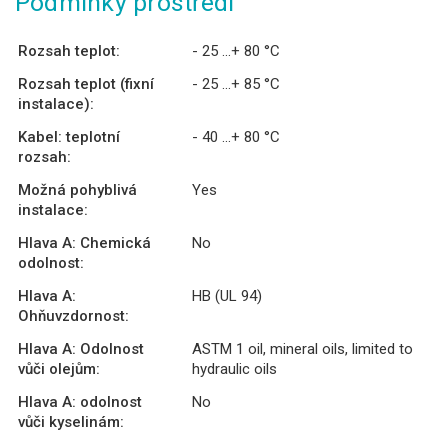
Podmínky prostředí
Rozsah teplot:
- 25 ...+ 80 °C
Rozsah teplot (fixní
- 25 ...+ 85 °C
instalace):
Kabel: teplotní
- 40 ...+ 80 °C
rozsah:
Možná pohyblivá
Yes
instalace:
Hlava A: Chemická
No
odolnost:
Hlava A:
HB (UL 94)
Ohňuvzdornost:
Hlava A: Odolnost
ASTM 1 oil, mineral oils, limited to
vůči olejům:
hydraulic oils
Hlava A: odolnost
No
vůči kyselinám: