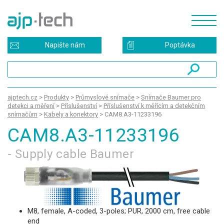
Napište nám
Poptávka
ajptech.cz
>
Produkty
>
Průmyslové snímače
>
Snímače Baumer pro
detekci a měření
>
Příslušenství
>
Příslušenství k měřícím a detekčním
snímačům
>
Kabely a konektory
>
CAM8.A3-11233196
CAM8.A3-11233196
- Supply cable Baumer
M8, female, A-coded, 3-poles; PUR, 2000 cm, free cable
end