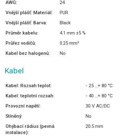
AWG:
24
Vnější plášť: Materiál:
PUR
Vnější plášť: Barva:
Black
Průměr kabelu:
4.1 mm ±5 %
Průřez vodičů:
0.25 mm²
Kabel bez halogenů:
No
Kabel
Kabel: Rozsah teplot:
- 25 ...+ 80 °C
Kabel: teplotní rozsah:
- 40 ...+ 80 °C
Provozní napětí:
30 V AC/DC
Stíněný:
No
Ohýbací rádius (pevná
20.5 mm
instalace):