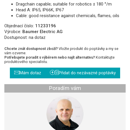
Dragchain capable; suitable for robotics ± 180 °/m
Head A: IP65, IP66K, IP67
Cable: good resistance against chemicals, flames, oils
Objednací číslo:
11233196
Výrobce:
Baumer Electric AG
Dostupnost:
na dotaz
Chcete znát dostupnost zboží?
Vložte produkt do poptávky a my se
vám ozveme.
Potřebujete poradit s výběrem nebo najít alternativu?
Kontaktujte
produktového specialistu.
+
Mám dotaz
Přidat do nezávazné poptávky
Poradím vám