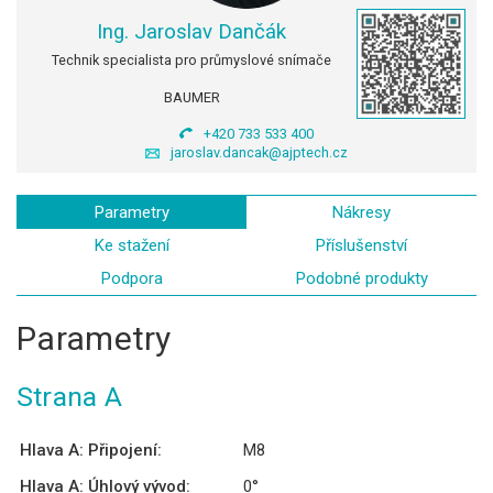
Ing. Jaroslav Dančák
Technik specialista pro průmyslové snímače
BAUMER
+420 733 533 400
jaroslav.dancak@ajptech.cz
Parametry
Nákresy
Ke stažení
Příslušenství
Podpora
Podobné produkty
Parametry
Strana A
Hlava A: Připojení:
M8
Hlava A: Úhlový vývod:
0°