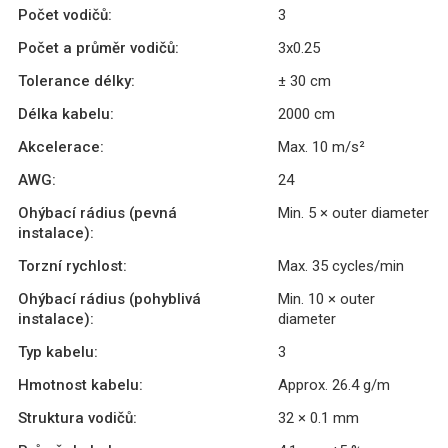
Počet vodičů:
3
Počet a průměr vodičů:
3x0.25
Tolerance délky:
± 30 cm
Délka kabelu:
2000 cm
Akcelerace:
Max. 10 m/s²
AWG:
24
Ohýbací rádius (pevná
Min. 5 × outer diameter
instalace):
Torzní rychlost:
Max. 35 cycles/min
Ohýbací rádius (pohyblivá
Min. 10 × outer
instalace):
diameter
Typ kabelu:
3
Hmotnost kabelu:
Approx. 26.4 g/m
Struktura vodičů:
32 × 0.1 mm