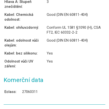
Hlava A: Stupeň
3
znečištění:
Kabel: Chemická
Good (DIN EN 60811-404)
odolnost:
Kabel: ohňuvzdorný:
Conform UL 1581 §1090 (H), CSA
FT2, IEC 60332-2-2
Kabel: odolnost vůči
Good (DIN EN 60811-404)
olejům:
Kabel: bez silikonu:
Yes
Odolnost vůči UV
Yes
záření:
Komerční data
Eclass:
27060311