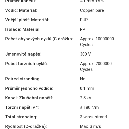
Průměr kabelu:
4.1 mm ±5 %
Vodič: Materiál:
Copper, bare
Vnější plášť: Materiál:
PUR
Izolace: Materiál:
PP
Počet ohybových cyklů (C drážka:
Approx. 10000000
Cycles
Jmenovité napětí:
300 V
Počet torzních cyklů:
Approx. 2000000
Cycles
Paired stranding:
No
Průměr jednoho vodiče:
0.1 mm
Kabel: Zkušební napětí:
2.5 kV
Torzní napětí v °:
± 180 °/m
Total stranding:
3 wires strand
Rychlost (C-drážka):
Max. 3 m/s