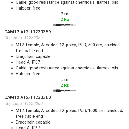
Cable: good resistance against chemicals, flames, oils
Halogen free
2 m
2 ks
CAM12.A12-11230359
Obj. číslo:
11230359
M12, female, A-coded, 12-poles; PUR, 500 cm, shielded,
free cable end
Dragchain capable
Head A: IP67
Cable: good resistance against chemicals, flames, oils
Halogen free
5 m
2 ks
CAM12.A12-11230360
Obj. číslo:
11230360
M12, female, A-coded, 12-poles; PUR, 1000 cm, shielded,
free cable end
Dragchain capable
Head A: IP67