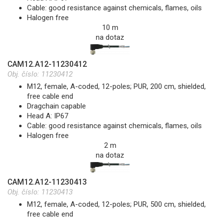
Cable: good resistance against chemicals, flames, oils
Halogen free
10 m
na dotaz
CAM12.A12-11230412
Obj. číslo:
11230412
M12, female, A-coded, 12-poles; PUR, 200 cm, shielded,
free cable end
Dragchain capable
Head A: IP67
Cable: good resistance against chemicals, flames, oils
Halogen free
2 m
na dotaz
CAM12.A12-11230413
Obj. číslo:
11230413
M12, female, A-coded, 12-poles; PUR, 500 cm, shielded,
free cable end