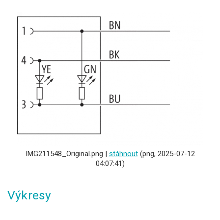
IMG211548_Original.png |
stáhnout
(png, 2025-07-12
04:07:41)
Výkresy