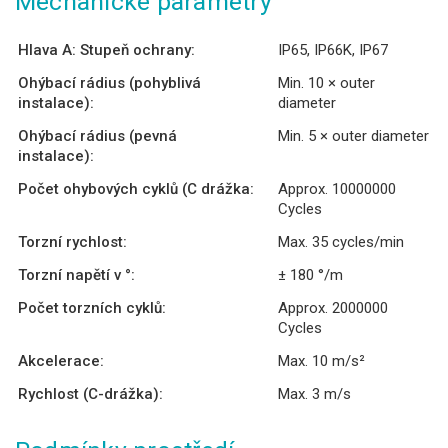
Mechanické parametry
Hlava A: Stupeň ochrany:
IP65, IP66K, IP67
Ohýbací rádius (pohyblivá
Min. 10 × outer
instalace):
diameter
Ohýbací rádius (pevná
Min. 5 × outer diameter
instalace):
Počet ohybových cyklů (C drážka:
Approx. 10000000
Cycles
Torzní rychlost:
Max. 35 cycles/min
Torzní napětí v °:
± 180 °/m
Počet torzních cyklů:
Approx. 2000000
Cycles
Akcelerace:
Max. 10 m/s²
Rychlost (C-drážka):
Max. 3 m/s