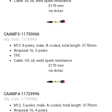
Cable: uv, oil, weld spark resistance
3170 mm
na dotaz
CAAMP.3-11730066
Obj. číslo:
11730066
M12 4-poles, male, A-coded, total length: 3170mm
Ampseal 16, 3-poles
TPE
Cable: UV, oil, weld spark resistance
3170 mm
na dotaz
CAAMP.4-11729996
Obj. číslo:
11729996
M12, 5-poles, male, A-coded, total length: 3170mm
Ampseal 16, 4-poles