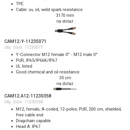
TPE
Cable: uv, oil, weld spark resistance
3170 mm
na dotaz
CAM12-Y-11235071
Obj. číslo:
11235071
Y-Connector M12 female 0° - M12 male 0°
PUR, IP65/IP66K/IP67
UL listed
Good chemical and oil resistance
35 cm
na dotaz
CAM12.A12-11230358
Obj. číslo:
11230358
M12, female, A-coded, 12-poles; PUR, 200 cm, shielded,
free cable end
Dragchain capable
Head A: IP67