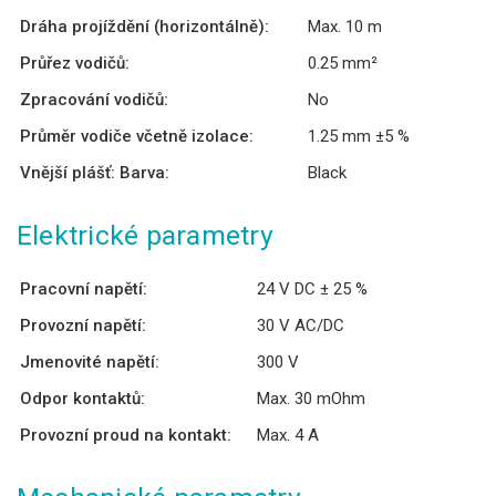
Dráha projíždění (horizontálně):
Max. 10 m
Průřez vodičů:
0.25 mm²
Zpracování vodičů:
No
Průměr vodiče včetně izolace:
1.25 mm ±5 %
Vnější plášť: Barva:
Black
Elektrické parametry
Pracovní napětí:
24 V DC ± 25 %
Provozní napětí:
30 V AC/DC
Jmenovité napětí:
300 V
Odpor kontaktů:
Max. 30 mOhm
Provozní proud na kontakt:
Max. 4 A