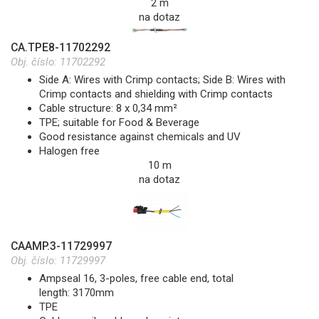
2 m
na dotaz
CA.TPE8-11702292
Obj. číslo:
11702292
Side A: Wires with Crimp contacts; Side B: Wires with
Crimp contacts and shielding with Crimp contacts
Cable structure: 8 x 0,34 mm²
TPE; suitable for Food & Beverage
Good resistance against chemicals and UV
Halogen free
10 m
na dotaz
CAAMP.3-11729997
Obj. číslo:
11729997
Ampseal 16, 3-poles, free cable end, total
length: 3170mm
TPE