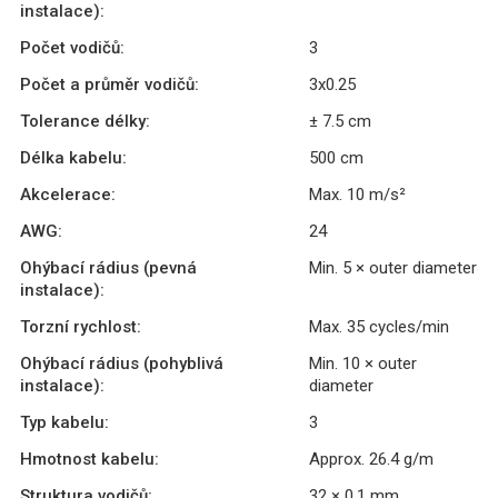
instalace):
Počet vodičů:
3
Počet a průměr vodičů:
3x0.25
Tolerance délky:
± 7.5 cm
Délka kabelu:
500 cm
Akcelerace:
Max. 10 m/s²
AWG:
24
Ohýbací rádius (pevná
Min. 5 × outer diameter
instalace):
Torzní rychlost:
Max. 35 cycles/min
Ohýbací rádius (pohyblivá
Min. 10 × outer
instalace):
diameter
Typ kabelu:
3
Hmotnost kabelu:
Approx. 26.4 g/m
Struktura vodičů:
32 × 0.1 mm