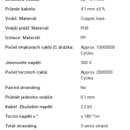
Průměr kabelu:
4.1 mm ±5 %
Vodič: Materiál:
Copper, bare
Vnější plášť: Materiál:
PUR
Izolace: Materiál:
PP
Počet ohybových cyklů (C drážka:
Approx. 10000000
Cycles
Jmenovité napětí:
300 V
Počet torzních cyklů:
Approx. 2000000
Cycles
Paired stranding:
No
Průměr jednoho vodiče:
0.1 mm
Kabel: Zkušební napětí:
2.5 kV
Torzní napětí v °:
± 180 °/m
Total stranding:
3 wires strand