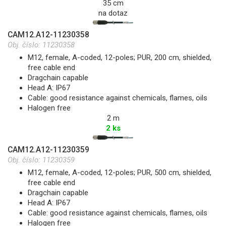
35 cm
na dotaz
CAM12.A12-11230358
Obj. číslo:
11230358
M12, female, A-coded, 12-poles; PUR, 200 cm, shielded,
free cable end
Dragchain capable
Head A: IP67
Cable: good resistance against chemicals, flames, oils
Halogen free
2 m
2 ks
CAM12.A12-11230359
Obj. číslo:
11230359
M12, female, A-coded, 12-poles; PUR, 500 cm, shielded,
free cable end
Dragchain capable
Head A: IP67
Cable: good resistance against chemicals, flames, oils
Halogen free