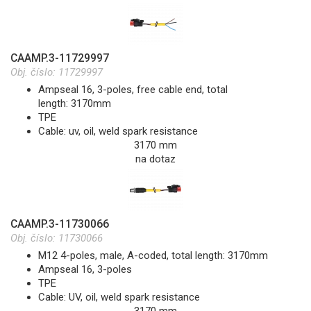
CAAMP.3-11729997
Obj. číslo:
11729997
Ampseal 16, 3-poles, free cable end, total
length: 3170mm
TPE
Cable: uv, oil, weld spark resistance
3170 mm
na dotaz
CAAMP.3-11730066
Obj. číslo:
11730066
M12 4-poles, male, A-coded, total length: 3170mm
Ampseal 16, 3-poles
TPE
Cable: UV, oil, weld spark resistance
3170 mm