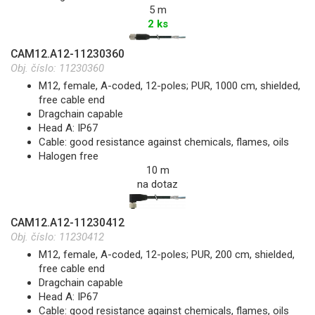
5 m
2 ks
CAM12.A12-11230360
Obj. číslo:
11230360
M12, female, A-coded, 12-poles; PUR, 1000 cm, shielded,
free cable end
Dragchain capable
Head A: IP67
Cable: good resistance against chemicals, flames, oils
Halogen free
10 m
na dotaz
CAM12.A12-11230412
Obj. číslo:
11230412
M12, female, A-coded, 12-poles; PUR, 200 cm, shielded,
free cable end
Dragchain capable
Head A: IP67
Cable: good resistance against chemicals, flames, oils