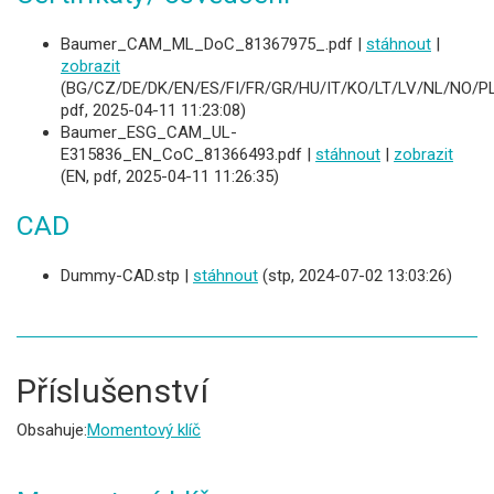
Baumer_CAM_ML_DoC_81367975_.pdf |
stáhnout
|
zobrazit
(BG/CZ/DE/DK/EN/ES/FI/FR/GR/HU/IT/KO/LT/LV/NL/NO/PL
pdf, 2025-04-11 11:23:08)
Baumer_ESG_CAM_UL-
E315836_EN_CoC_81366493.pdf |
stáhnout
|
zobrazit
(EN, pdf, 2025-04-11 11:26:35)
CAD
Dummy-CAD.stp |
stáhnout
(stp, 2024-07-02 13:03:26)
Příslušenství
Obsahuje:
Momentový klíč