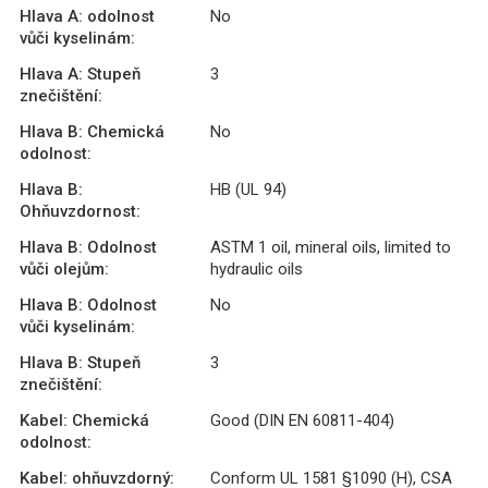
Hlava A: odolnost
No
vůči kyselinám:
Hlava A: Stupeň
3
znečištění:
Hlava B: Chemická
No
odolnost:
Hlava B:
HB (UL 94)
Ohňuvzdornost:
Hlava B: Odolnost
ASTM 1 oil, mineral oils, limited to
vůči olejům:
hydraulic oils
Hlava B: Odolnost
No
vůči kyselinám:
Hlava B: Stupeň
3
znečištění:
Kabel: Chemická
Good (DIN EN 60811-404)
odolnost:
Kabel: ohňuvzdorný:
Conform UL 1581 §1090 (H), CSA