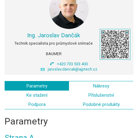
Ing. Jaroslav Dančák
Technik specialista pro průmyslové snímače
BAUMER
+420 733 533 400
jaroslav.dancak@ajptech.cz
Parametry
Nákresy
Ke stažení
Příslušenství
Podpora
Podobné produkty
Parametry
Strana A