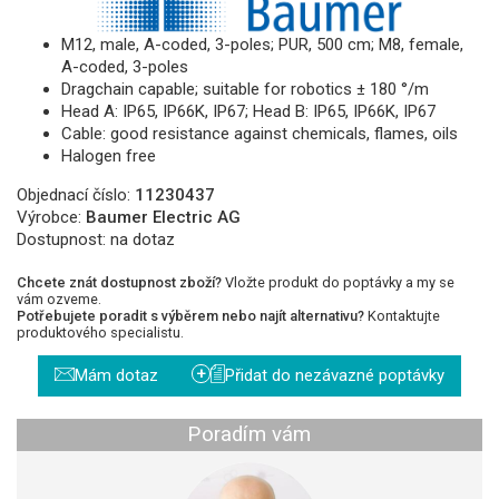
M12, male, A-coded, 3-poles; PUR, 500 cm; M8, female,
A-coded, 3-poles
Dragchain capable; suitable for robotics ± 180 °/m
Head A: IP65, IP66K, IP67; Head B: IP65, IP66K, IP67
Cable: good resistance against chemicals, flames, oils
Halogen free
Objednací číslo:
11230437
Výrobce:
Baumer Electric AG
Dostupnost:
na dotaz
Chcete znát dostupnost zboží?
Vložte produkt do poptávky a my se
vám ozveme.
Potřebujete poradit s výběrem nebo najít alternativu?
Kontaktujte
produktového specialistu.
+
Mám dotaz
Přidat do nezávazné poptávky
Poradím vám