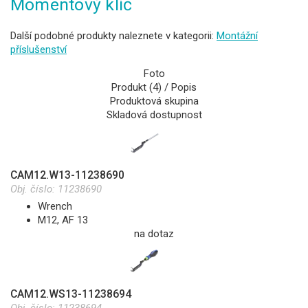
Momentový klíč
Další podobné produkty naleznete v kategorii:
Montážní
příslušenství
Foto
Produkt (4) / Popis
Produktová skupina
Skladová dostupnost
CAM12.W13-11238690
Obj. číslo:
11238690
Wrench
M12, AF 13
na dotaz
CAM12.WS13-11238694