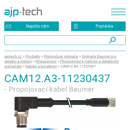
Napište nám
Poptávka
ajptech.cz
>
Produkty
>
Průmyslové snímače
>
Snímače Baumer pro
detekci a měření
>
Příslušenství
>
Příslušenství k měřícím a detekčním
snímačům
>
Kabely a konektory
>
CAM12.A3-11230437
CAM12.A3-11230437
- Propojovací kabel Baumer