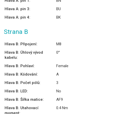
Hlava A: pin 1:
BN
Hlava A: pin 3:
BU
Hlava A: pin 4:
BK
Strana B
Hlava B: Připojení:
M8
Hlava B: Úhlový vývod
0°
kabelu:
Hlava B: Pohlaví:
Female
Hlava B: Kódování:
A
Hlava B: Počet pólů:
3
Hlava B: LED:
No
Hlava B: Šířka matice:
AF9
Hlava B: Utahovací
0.4 Nm
moment: