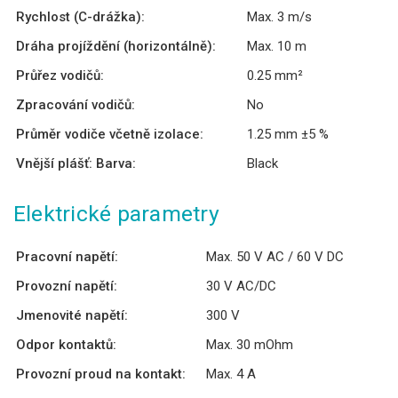
Rychlost (C-drážka):
Max. 3 m/s
Dráha projíždění (horizontálně):
Max. 10 m
Průřez vodičů:
0.25 mm²
Zpracování vodičů:
No
Průměr vodiče včetně izolace:
1.25 mm ±5 %
Vnější plášť: Barva:
Black
Elektrické parametry
Pracovní napětí:
Max. 50 V AC / 60 V DC
Provozní napětí:
30 V AC/DC
Jmenovité napětí:
300 V
Odpor kontaktů:
Max. 30 mOhm
Provozní proud na kontakt:
Max. 4 A