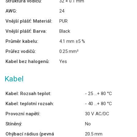
Struktura vodičů:
32 × 0.1 mm
AWG:
24
Vnější plášť: Materiál:
PUR
Vnější plášť: Barva:
Black
Průměr kabelu:
4.1 mm ±5 %
Průřez vodičů:
0.25 mm²
Kabel bez halogenů:
Yes
Kabel
Kabel: Rozsah teplot:
- 25 ...+ 80 °C
Kabel: teplotní rozsah:
- 40 ...+ 80 °C
Provozní napětí:
30 V AC/DC
Stíněný:
No
Ohýbací rádius (pevná
20.5 mm