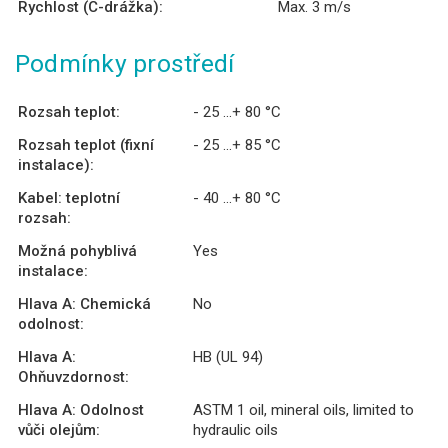
Rychlost (C-drážka):
Max. 3 m/s
Podmínky prostředí
Rozsah teplot:
- 25 ...+ 80 °C
Rozsah teplot (fixní
- 25 ...+ 85 °C
instalace):
Kabel: teplotní
- 40 ...+ 80 °C
rozsah:
Možná pohyblivá
Yes
instalace:
Hlava A: Chemická
No
odolnost:
Hlava A:
HB (UL 94)
Ohňuvzdornost:
Hlava A: Odolnost
ASTM 1 oil, mineral oils, limited to
vůči olejům:
hydraulic oils