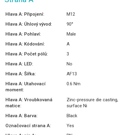
Hlava A: Připojení:
M12
Hlava A: Úhlový vývod:
90°
Hlava A: Pohlaví:
Male
Hlava A: Kódování:
A
Hlava A: Počet pólů:
3
Hlava A: LED:
No
Hlava A: Šířka:
AF13
Hlava A: Utahovací
0.6 Nm
moment:
Hlava A: Vroubkovaná
Zinc-pressure die casting,
matice:
surface Ni
Hlava A: Barva:
Black
Označovací strana A:
Yes