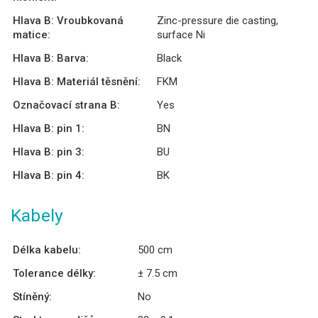
Hlava B: Vroubkovaná
Zinc-pressure die casting,
matice:
surface Ni
Hlava B: Barva:
Black
Hlava B: Materiál těsnění:
FKM
Označovací strana B:
Yes
Hlava B: pin 1:
BN
Hlava B: pin 3:
BU
Hlava B: pin 4:
BK
Kabely
Délka kabelu:
500 cm
Tolerance délky:
± 7.5 cm
Stíněný:
No