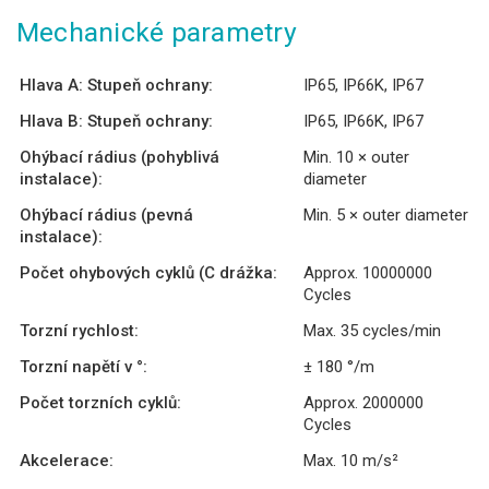
Mechanické parametry
Hlava A: Stupeň ochrany:
IP65, IP66K, IP67
Hlava B: Stupeň ochrany:
IP65, IP66K, IP67
Ohýbací rádius (pohyblivá
Min. 10 × outer
instalace):
diameter
Ohýbací rádius (pevná
Min. 5 × outer diameter
instalace):
Počet ohybových cyklů (C drážka:
Approx. 10000000
Cycles
Torzní rychlost:
Max. 35 cycles/min
Torzní napětí v °:
± 180 °/m
Počet torzních cyklů:
Approx. 2000000
Cycles
Akcelerace:
Max. 10 m/s²