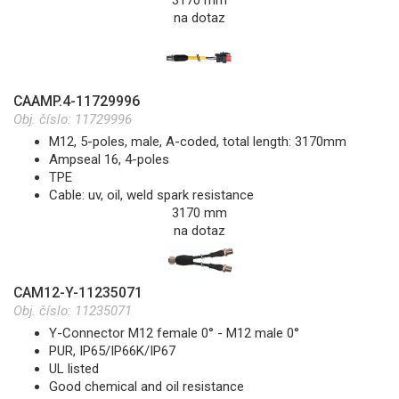
na dotaz
CAAMP.4-11729996
Obj. číslo:
11729996
M12, 5-poles, male, A-coded, total length: 3170mm
Ampseal 16, 4-poles
TPE
Cable: uv, oil, weld spark resistance
3170 mm
na dotaz
CAM12-Y-11235071
Obj. číslo:
11235071
Y-Connector M12 female 0° - M12 male 0°
PUR, IP65/IP66K/IP67
UL listed
Good chemical and oil resistance