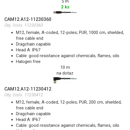
5 m
2 ks
CAM12.A12-11230360
Obj. číslo:
11230360
M12, female, A-coded, 12-poles; PUR, 1000 cm, shielded,
free cable end
Dragchain capable
Head A: IP67
Cable: good resistance against chemicals, flames, oils
Halogen free
10 m
na dotaz
CAM12.A12-11230412
Obj. číslo:
11230412
M12, female, A-coded, 12-poles; PUR, 200 cm, shielded,
free cable end
Dragchain capable
Head A: IP67
Cable: good resistance against chemicals, flames, oils