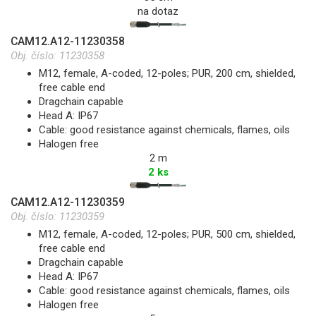
na dotaz
CAM12.A12-11230358
Obj. číslo:
11230358
M12, female, A-coded, 12-poles; PUR, 200 cm, shielded,
free cable end
Dragchain capable
Head A: IP67
Cable: good resistance against chemicals, flames, oils
Halogen free
2 m
2 ks
CAM12.A12-11230359
Obj. číslo:
11230359
M12, female, A-coded, 12-poles; PUR, 500 cm, shielded,
free cable end
Dragchain capable
Head A: IP67
Cable: good resistance against chemicals, flames, oils
Halogen free