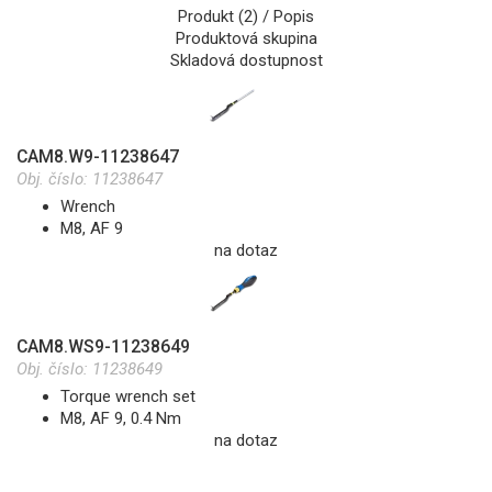
Produkt (2) / Popis
Produktová skupina
Skladová dostupnost
CAM8.W9-11238647
Obj. číslo:
11238647
Wrench
M8, AF 9
na dotaz
CAM8.WS9-11238649
Obj. číslo:
11238649
Torque wrench set
M8, AF 9, 0.4 Nm
na dotaz