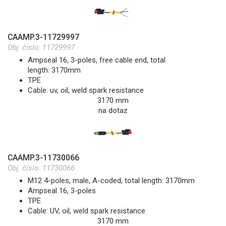
CAAMP.3-11729997
Obj. číslo:
11729997
Ampseal 16, 3-poles, free cable end, total
length: 3170mm
TPE
Cable: uv, oil, weld spark resistance
3170 mm
na dotaz
CAAMP.3-11730066
Obj. číslo:
11730066
M12 4-poles, male, A-coded, total length: 3170mm
Ampseal 16, 3-poles
TPE
Cable: UV, oil, weld spark resistance
3170 mm