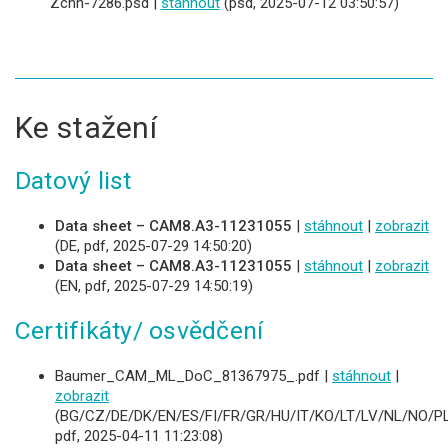
Zchn-7286.psd |
stáhnout
(psd, 2025-07-12 03:50:57)
Ke stažení
Datový list
Data sheet – CAM8.A3-11231055
|
stáhnout
|
zobrazit
(DE, pdf, 2025-07-29 14:50:20)
Data sheet – CAM8.A3-11231055
|
stáhnout
|
zobrazit
(EN, pdf, 2025-07-29 14:50:19)
Certifikáty/ osvědčení
Baumer_CAM_ML_DoC_81367975_.pdf |
stáhnout
|
zobrazit
(BG/CZ/DE/DK/EN/ES/FI/FR/GR/HU/IT/KO/LT/LV/NL/NO/PL
pdf, 2025-04-11 11:23:08)