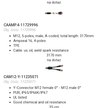
na dotaz
CAAMP.4-11729996
Obj. číslo:
11729996
M12, 5-poles, male, A-coded, total length: 3170mm
Ampseal 16, 4-poles
TPE
Cable: uv, oil, weld spark resistance
3170 mm
na dotaz
CAM12-Y-11235071
Obj. číslo:
11235071
Y-Connector M12 female 0° - M12 male 0°
PUR, IP65/IP66K/IP67
UL listed
Good chemical and oil resistance
35 cm