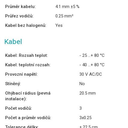
Průměr kabelu:
4.1 mm ±5 %
Průřez vodičů:
0.25 mm²
Kabel bez halogenů:
Yes
Kabel
Kabel: Rozsah teplot:
- 25 ...+ 80 °C
Kabel: teplotní rozsah:
- 40 ...+ 80 °C
Provozní napětí:
30 V AC/DC
Stíněný:
No
Ohýbací rádius (pevná
20.5 mm
instalace):
Počet vodičů:
3
Počet a průměr vodičů:
3x0.25
Tolerance délky:
± 22.5 cm