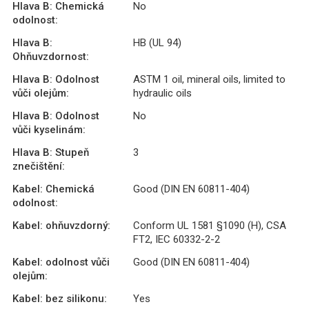
Hlava B: Chemická
No
odolnost:
Hlava B:
HB (UL 94)
Ohňuvzdornost:
Hlava B: Odolnost
ASTM 1 oil, mineral oils, limited to
vůči olejům:
hydraulic oils
Hlava B: Odolnost
No
vůči kyselinám:
Hlava B: Stupeň
3
znečištění:
Kabel: Chemická
Good (DIN EN 60811-404)
odolnost:
Kabel: ohňuvzdorný:
Conform UL 1581 §1090 (H), CSA
FT2, IEC 60332-2-2
Kabel: odolnost vůči
Good (DIN EN 60811-404)
olejům:
Kabel: bez silikonu:
Yes