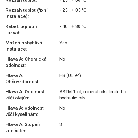
Rozsah teplot (fixní
- 25 ...+ 85 °C
instalace):
Kabel: teplotní
- 40 ...+ 80 °C
rozsah:
Možná pohyblivá
Yes
instalace:
Hlava A: Chemická
No
odolnost:
Hlava A:
HB (UL 94)
Ohňuvzdornost:
Hlava A: Odolnost
ASTM 1 oil, mineral oils, limited to
vůči olejům:
hydraulic oils
Hlava A: odolnost
No
vůči kyselinám:
Hlava A: Stupeň
3
znečištění: