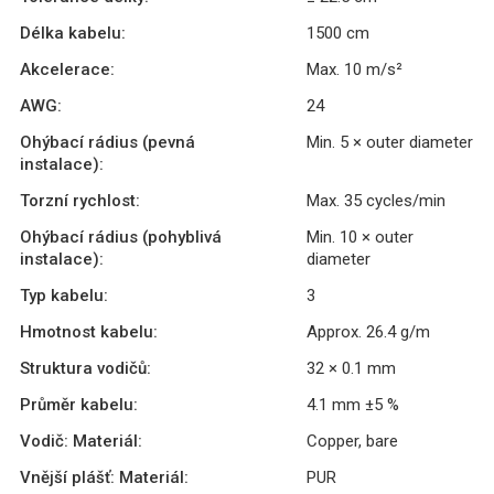
Délka kabelu:
1500 cm
Akcelerace:
Max. 10 m/s²
AWG:
24
Ohýbací rádius (pevná
Min. 5 × outer diameter
instalace):
Torzní rychlost:
Max. 35 cycles/min
Ohýbací rádius (pohyblivá
Min. 10 × outer
instalace):
diameter
Typ kabelu:
3
Hmotnost kabelu:
Approx. 26.4 g/m
Struktura vodičů:
32 × 0.1 mm
Průměr kabelu:
4.1 mm ±5 %
Vodič: Materiál:
Copper, bare
Vnější plášť: Materiál:
PUR