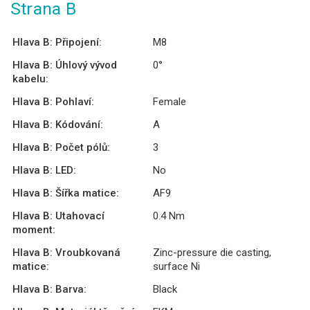
Strana B
Hlava B: Připojení:
M8
Hlava B: Úhlový vývod
0°
kabelu:
Hlava B: Pohlaví:
Female
Hlava B: Kódování:
A
Hlava B: Počet pólů:
3
Hlava B: LED:
No
Hlava B: Šířka matice:
AF9
Hlava B: Utahovací
0.4 Nm
moment:
Hlava B: Vroubkovaná
Zinc-pressure die casting,
matice:
surface Ni
Hlava B: Barva:
Black