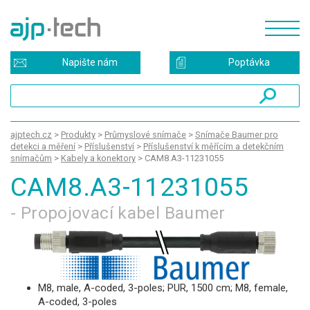
Napište nám
Poptávka
ajptech.cz
>
Produkty
>
Průmyslové snímače
>
Snímače Baumer pro
detekci a měření
>
Příslušenství
>
Příslušenství k měřícím a detekčním
snímačům
>
Kabely a konektory
>
CAM8.A3-11231055
CAM8.A3-11231055
- Propojovací kabel Baumer
M8, male, A-coded, 3-poles; PUR, 1500 cm; M8, female,
A-coded, 3-poles