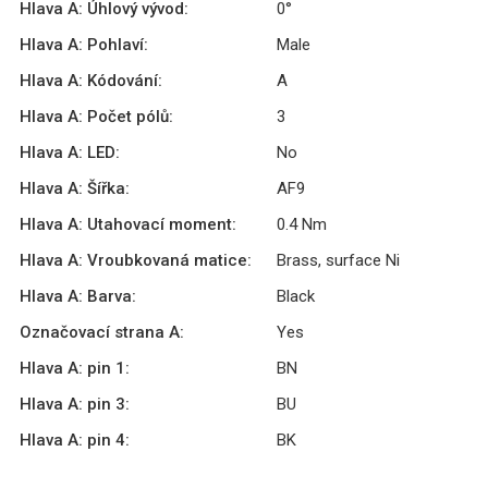
Hlava A: Úhlový vývod:
0°
Hlava A: Pohlaví:
Male
Hlava A: Kódování:
A
Hlava A: Počet pólů:
3
Hlava A: LED:
No
Hlava A: Šířka:
AF9
Hlava A: Utahovací moment:
0.4 Nm
Hlava A: Vroubkovaná matice:
Brass, surface Ni
Hlava A: Barva:
Black
Označovací strana A:
Yes
Hlava A: pin 1:
BN
Hlava A: pin 3:
BU
Hlava A: pin 4:
BK