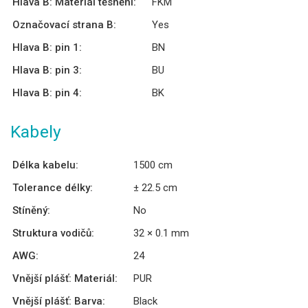
Hlava B: Materiál těsnění:
FKM
Označovací strana B:
Yes
Hlava B: pin 1:
BN
Hlava B: pin 3:
BU
Hlava B: pin 4:
BK
Kabely
Délka kabelu:
1500 cm
Tolerance délky:
± 22.5 cm
Stíněný:
No
Struktura vodičů:
32 × 0.1 mm
AWG:
24
Vnější plášť: Materiál:
PUR
Vnější plášť: Barva:
Black