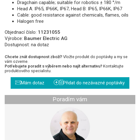
Dragchain capable; suitable for robotics ± 180 °/m
Head A: IP65, IP66K, IP67; Head B: IP65, IP66K, IP67
Cable: good resistance against chemicals, flames, oils
Halogen free
Objednací číslo:
11231055
Výrobce:
Baumer Electric AG
Dostupnost:
na dotaz
Chcete znát dostupnost zboží?
Vložte produkt do poptávky a my se
vám ozveme.
Potřebujete poradit s výběrem nebo najít alternativu?
Kontaktujte
produktového specialistu.
+
Mám dotaz
Přidat do nezávazné poptávky
Poradím vám