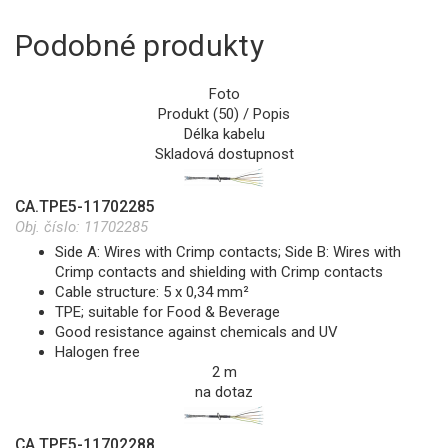
Podobné produkty
Foto
Produkt (50) / Popis
Délka kabelu
Skladová dostupnost
CA.TPE5-11702285
Obj. číslo:
11702285
Side A: Wires with Crimp contacts; Side B: Wires with
Crimp contacts and shielding with Crimp contacts
Cable structure: 5 x 0,34 mm²
TPE; suitable for Food & Beverage
Good resistance against chemicals and UV
Halogen free
2 m
na dotaz
CA.TPE5-11702288