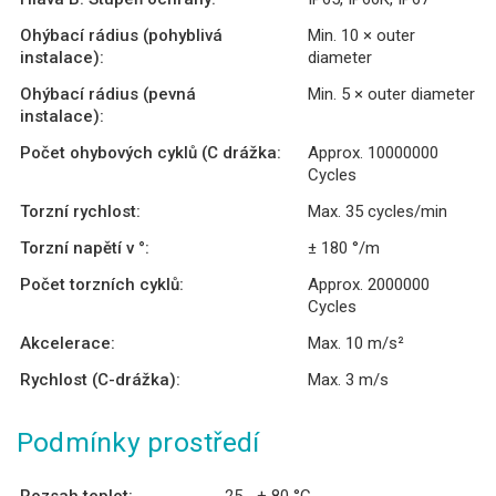
Ohýbací rádius (pohyblivá
Min. 10 × outer
instalace):
diameter
Ohýbací rádius (pevná
Min. 5 × outer diameter
instalace):
Počet ohybových cyklů (C drážka:
Approx. 10000000
Cycles
Torzní rychlost:
Max. 35 cycles/min
Torzní napětí v °:
± 180 °/m
Počet torzních cyklů:
Approx. 2000000
Cycles
Akcelerace:
Max. 10 m/s²
Rychlost (C-drážka):
Max. 3 m/s
Podmínky prostředí
Rozsah teplot:
- 25 ...+ 80 °C