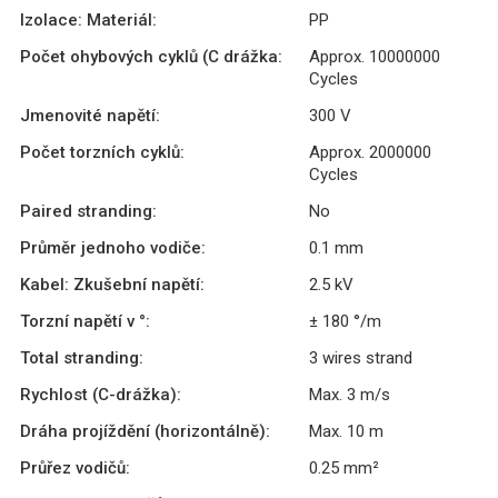
Izolace: Materiál:
PP
Počet ohybových cyklů (C drážka:
Approx. 10000000
Cycles
Jmenovité napětí:
300 V
Počet torzních cyklů:
Approx. 2000000
Cycles
Paired stranding:
No
Průměr jednoho vodiče:
0.1 mm
Kabel: Zkušební napětí:
2.5 kV
Torzní napětí v °:
± 180 °/m
Total stranding:
3 wires strand
Rychlost (C-drážka):
Max. 3 m/s
Dráha projíždění (horizontálně):
Max. 10 m
Průřez vodičů:
0.25 mm²