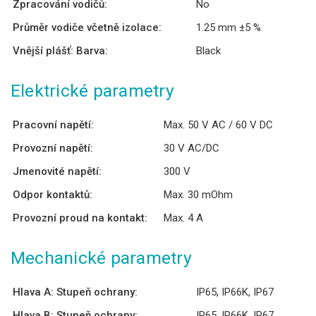
Zpracování vodičů:
No
Průměr vodiče včetně izolace:
1.25 mm ±5 %
Vnější plášť: Barva:
Black
Elektrické parametry
Pracovní napětí:
Max. 50 V AC / 60 V DC
Provozní napětí:
30 V AC/DC
Jmenovité napětí:
300 V
Odpor kontaktů:
Max. 30 mOhm
Provozní proud na kontakt:
Max. 4 A
Mechanické parametry
Hlava A: Stupeň ochrany:
IP65, IP66K, IP67
Hlava B: Stupeň ochrany:
IP65, IP66K, IP67