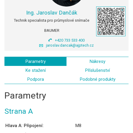
Ing. Jaroslav Dančák
Technik specialista pro průmyslové snímače
BAUMER
+420 733 533 400
jaroslav.dancak@ajptech.cz
Parametry
Nákresy
Ke stažení
Příslušenství
Podpora
Podobné produkty
Parametry
Strana A
Hlava A: Připojení:
M8