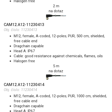
Halogen free
2 m
na dotaz
CAM12.A12-11230413
Obj. číslo:
11230413
M12, female, A-coded, 12-poles; PUR, 500 cm, shielded,
free cable end
Dragchain capable
Head A: IP67
Cable: good resistance against chemicals, flames, oils
Halogen free
5 m
na dotaz
CAM12.A12-11230414
Obj. číslo:
11230414
M12, female, A-coded, 12-poles; PUR, 1000 cm, shielded,
free cable end
Dragchain capable
Head A: IP67