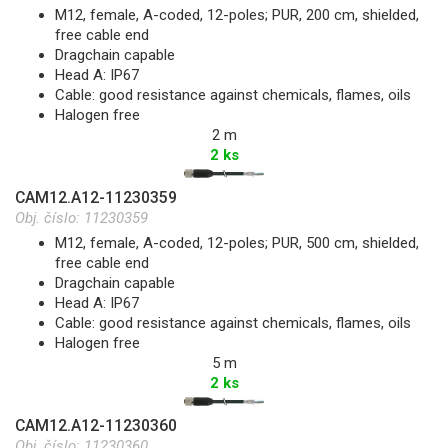
M12, female, A-coded, 12-poles; PUR, 200 cm, shielded,
free cable end
Dragchain capable
Head A: IP67
Cable: good resistance against chemicals, flames, oils
Halogen free
2 m
2 ks
CAM12.A12-11230359
Obj. číslo:
11230359
M12, female, A-coded, 12-poles; PUR, 500 cm, shielded,
free cable end
Dragchain capable
Head A: IP67
Cable: good resistance against chemicals, flames, oils
Halogen free
5 m
2 ks
CAM12.A12-11230360
Obj. číslo:
11230360