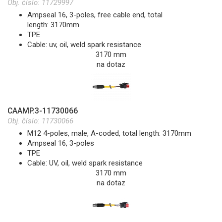
Obj. číslo:
11729997
Ampseal 16, 3-poles, free cable end, total
length: 3170mm
TPE
Cable: uv, oil, weld spark resistance
3170 mm
na dotaz
CAAMP.3-11730066
Obj. číslo:
11730066
M12 4-poles, male, A-coded, total length: 3170mm
Ampseal 16, 3-poles
TPE
Cable: UV, oil, weld spark resistance
3170 mm
na dotaz