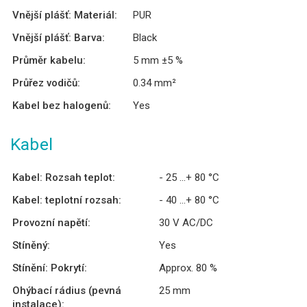
Vnější plášť: Materiál:
PUR
Vnější plášť: Barva:
Black
Průměr kabelu:
5 mm ±5 %
Průřez vodičů:
0.34 mm²
Kabel bez halogenů:
Yes
Kabel
Kabel: Rozsah teplot:
- 25 ...+ 80 °C
Kabel: teplotní rozsah:
- 40 ...+ 80 °C
Provozní napětí:
30 V AC/DC
Stíněný:
Yes
Stínění: Pokrytí:
Approx. 80 %
Ohýbací rádius (pevná
25 mm
instalace):