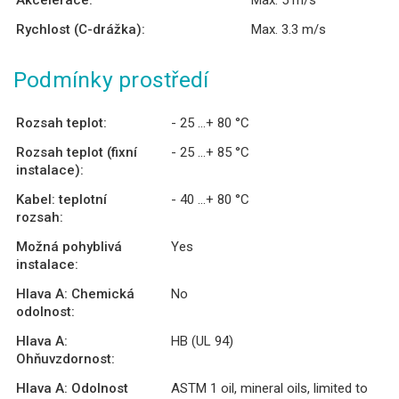
Rychlost (C-drážka):
Max. 3.3 m/s
Podmínky prostředí
Rozsah teplot:
- 25 ...+ 80 °C
Rozsah teplot (fixní
- 25 ...+ 85 °C
instalace):
Kabel: teplotní
- 40 ...+ 80 °C
rozsah:
Možná pohyblivá
Yes
instalace:
Hlava A: Chemická
No
odolnost:
Hlava A:
HB (UL 94)
Ohňuvzdornost:
Hlava A: Odolnost
ASTM 1 oil, mineral oils, limited to