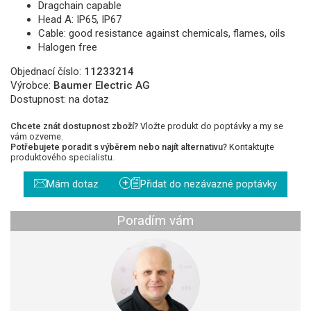
Dragchain capable
Head A: IP65, IP67
Cable: good resistance against chemicals, flames, oils
Halogen free
Objednací číslo:
11233214
Výrobce:
Baumer Electric AG
Dostupnost:
na dotaz
Chcete znát dostupnost zboží?
Vložte produkt do poptávky a my se
vám ozveme.
Potřebujete poradit s výběrem nebo najít alternativu?
Kontaktujte
produktového specialistu.
+
Mám dotaz
Přidat do nezávazné poptávky
Poradím vám