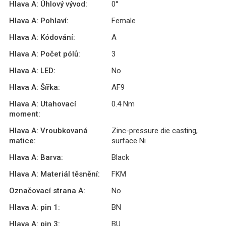
Hlava A: Úhlový vývod:
0°
Hlava A: Pohlaví:
Female
Hlava A: Kódování:
A
Hlava A: Počet pólů:
3
Hlava A: LED:
No
Hlava A: Šířka:
AF9
Hlava A: Utahovací
0.4 Nm
moment:
Hlava A: Vroubkovaná
Zinc-pressure die casting,
matice:
surface Ni
Hlava A: Barva:
Black
Hlava A: Materiál těsnění:
FKM
Označovací strana A:
No
Hlava A: pin 1:
BN
Hlava A: pin 3:
BU