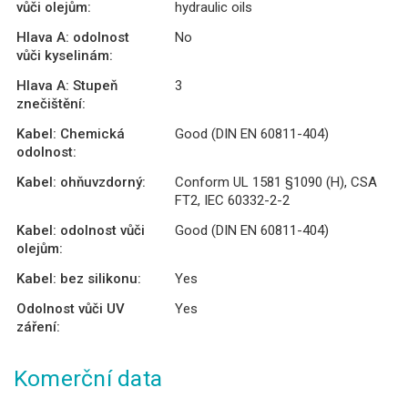
vůči olejům:
hydraulic oils
Hlava A: odolnost
No
vůči kyselinám:
Hlava A: Stupeň
3
znečištění:
Kabel: Chemická
Good (DIN EN 60811-404)
odolnost:
Kabel: ohňuvzdorný:
Conform UL 1581 §1090 (H), CSA
FT2, IEC 60332-2-2
Kabel: odolnost vůči
Good (DIN EN 60811-404)
olejům:
Kabel: bez silikonu:
Yes
Odolnost vůči UV
Yes
záření:
Komerční data