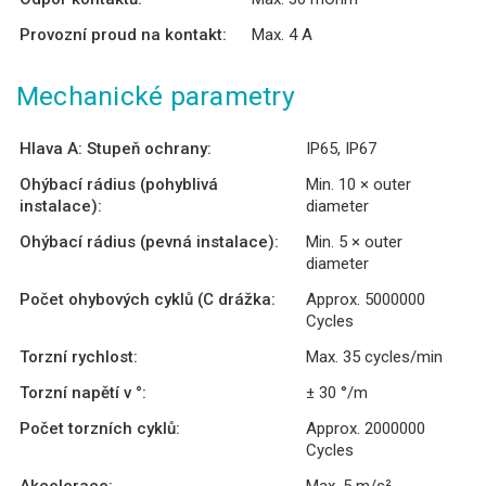
Provozní proud na kontakt:
Max. 4 A
Mechanické parametry
Hlava A: Stupeň ochrany:
IP65, IP67
Ohýbací rádius (pohyblivá
Min. 10 × outer
instalace):
diameter
Ohýbací rádius (pevná instalace):
Min. 5 × outer
diameter
Počet ohybových cyklů (C drážka:
Approx. 5000000
Cycles
Torzní rychlost:
Max. 35 cycles/min
Torzní napětí v °:
± 30 °/m
Počet torzních cyklů:
Approx. 2000000
Cycles
Akcelerace:
Max. 5 m/s²