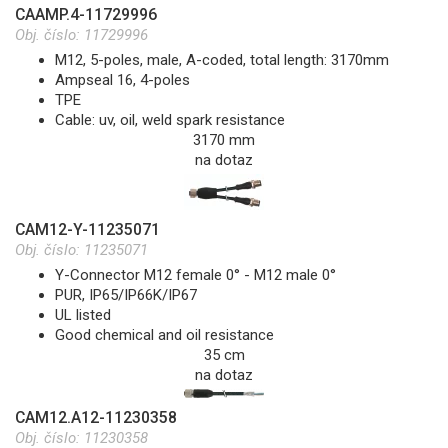
CAAMP.4-11729996
Obj. číslo:
11729996
M12, 5-poles, male, A-coded, total length: 3170mm
Ampseal 16, 4-poles
TPE
Cable: uv, oil, weld spark resistance
3170 mm
na dotaz
CAM12-Y-11235071
Obj. číslo:
11235071
Y-Connector M12 female 0° - M12 male 0°
PUR, IP65/IP66K/IP67
UL listed
Good chemical and oil resistance
35 cm
na dotaz
CAM12.A12-11230358
Obj. číslo:
11230358