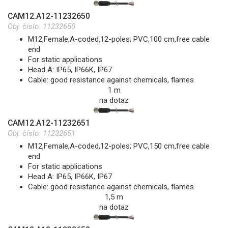
CAM12.A12-11232650
Obj. číslo:
11232650
M12,Female,A-coded,12-poles; PVC,100 cm,free cable
end
For static applications
Head A: IP65, IP66K, IP67
Cable: good resistance against chemicals, flames
1 m
na dotaz
CAM12.A12-11232651
Obj. číslo:
11232651
M12,Female,A-coded,12-poles; PVC,150 cm,free cable
end
For static applications
Head A: IP65, IP66K, IP67
Cable: good resistance against chemicals, flames
1,5 m
na dotaz