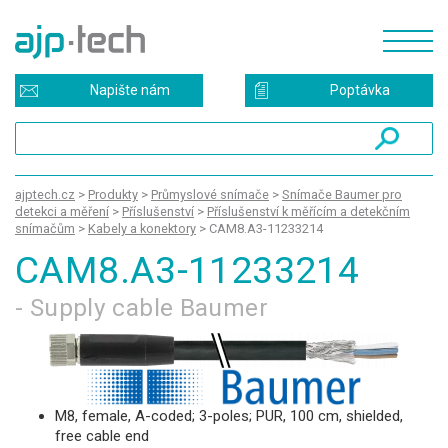
Napište nám
Poptávka
ajptech.cz
>
Produkty
>
Průmyslové snímače
>
Snímače Baumer pro
detekci a měření
>
Příslušenství
>
Příslušenství k měřícím a detekčním
snímačům
>
Kabely a konektory
>
CAM8.A3-11233214
CAM8.A3-11233214
- Supply cable Baumer
M8, female, A-coded; 3-poles; PUR, 100 cm, shielded,
free cable end