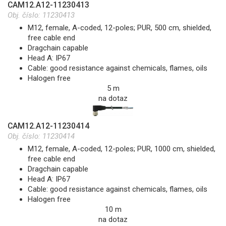
CAM12.A12-11230413
Obj. číslo:
11230413
M12, female, A-coded, 12-poles; PUR, 500 cm, shielded,
free cable end
Dragchain capable
Head A: IP67
Cable: good resistance against chemicals, flames, oils
Halogen free
5 m
na dotaz
CAM12.A12-11230414
Obj. číslo:
11230414
M12, female, A-coded, 12-poles; PUR, 1000 cm, shielded,
free cable end
Dragchain capable
Head A: IP67
Cable: good resistance against chemicals, flames, oils
Halogen free
10 m
na dotaz