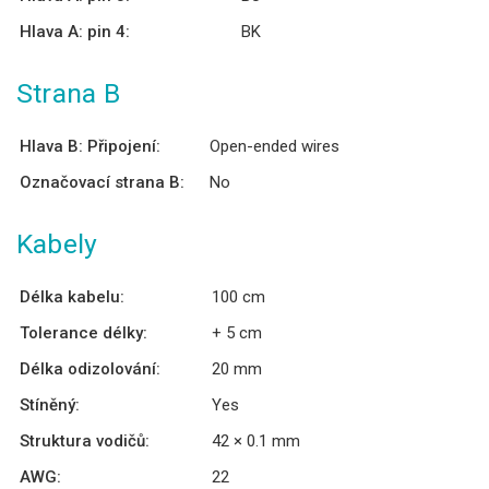
Hlava A: pin 4:
BK
Strana B
Hlava B: Připojení:
Open-ended wires
Označovací strana B:
No
Kabely
Délka kabelu:
100 cm
Tolerance délky:
+ 5 cm
Délka odizolování:
20 mm
Stíněný:
Yes
Struktura vodičů:
42 × 0.1 mm
AWG:
22