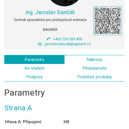
Ing. Jaroslav Dančák
Technik specialista pro průmyslové snímače
BAUMER
+420 733 533 400
jaroslav.dancak@ajptech.cz
Parametry
Nákresy
Ke stažení
Příslušenství
Podpora
Podobné produkty
Parametry
Strana A
Hlava A: Připojení:
M8