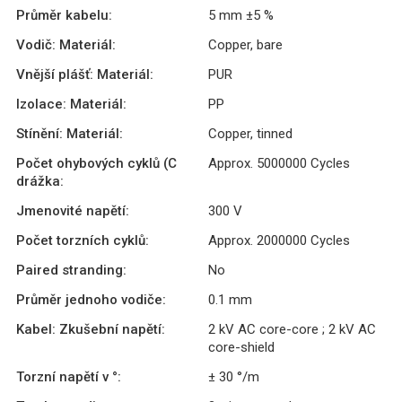
Průměr kabelu:
5 mm ±5 %
Vodič: Materiál:
Copper, bare
Vnější plášť: Materiál:
PUR
Izolace: Materiál:
PP
Stínění: Materiál:
Copper, tinned
Počet ohybových cyklů (C
Approx. 5000000 Cycles
drážka:
Jmenovité napětí:
300 V
Počet torzních cyklů:
Approx. 2000000 Cycles
Paired stranding:
No
Průměr jednoho vodiče:
0.1 mm
Kabel: Zkušební napětí:
2 kV AC core-core ; 2 kV AC
core-shield
Torzní napětí v °:
± 30 °/m