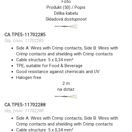
Foto
Produkt (50) / Popis
Délka kabelu
Skladová dostupnost
CA.TPE5-11702285
Obj. číslo:
11702285
Side A: Wires with Crimp contacts; Side B: Wires with
Crimp contacts and shielding with Crimp contacts
Cable structure: 5 x 0,34 mm²
TPE; suitable for Food & Beverage
Good resistance against chemicals and UV
Halogen free
2 m
na dotaz
CA.TPE5-11702288
Obj. číslo:
11702288
Side A: Wires with Crimp contacts; Side B: Wires with
Crimp contacts and shielding with Crimp contacts
Cable structure: 5 x 0,34 mm²