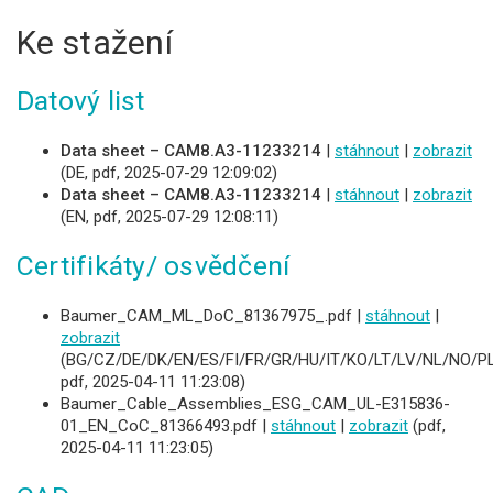
Ke stažení
Datový list
Data sheet – CAM8.A3-11233214
|
stáhnout
|
zobrazit
(DE, pdf, 2025-07-29 12:09:02)
Data sheet – CAM8.A3-11233214
|
stáhnout
|
zobrazit
(EN, pdf, 2025-07-29 12:08:11)
Certifikáty/ osvědčení
Baumer_CAM_ML_DoC_81367975_.pdf |
stáhnout
|
zobrazit
(BG/CZ/DE/DK/EN/ES/FI/FR/GR/HU/IT/KO/LT/LV/NL/NO/PL
pdf, 2025-04-11 11:23:08)
Baumer_Cable_Assemblies_ESG_CAM_UL-E315836-
01_EN_CoC_81366493.pdf |
stáhnout
|
zobrazit
(pdf,
2025-04-11 11:23:05)