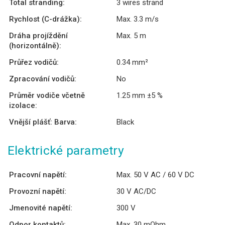
Total stranding:
3 wires strand
Rychlost (C-drážka):
Max. 3.3 m/s
Dráha projíždění
Max. 5 m
(horizontálně):
Průřez vodičů:
0.34 mm²
Zpracování vodičů:
No
Průměr vodiče včetně
1.25 mm ±5 %
izolace:
Vnější plášť: Barva:
Black
Elektrické parametry
Pracovní napětí:
Max. 50 V AC / 60 V DC
Provozní napětí:
30 V AC/DC
Jmenovité napětí:
300 V
Odpor kontaktů:
Max. 30 mOhm