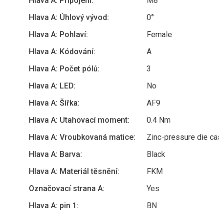
Hlava A: Připojení:
M8
Hlava A: Úhlový vývod:
0°
Hlava A: Pohlaví:
Female
Hlava A: Kódování:
A
Hlava A: Počet pólů:
3
Hlava A: LED:
No
Hlava A: Šířka:
AF9
Hlava A: Utahovací moment:
0.4 Nm
Hlava A: Vroubkovaná matice:
Zinc-pressure die cas
Hlava A: Barva:
Black
Hlava A: Materiál těsnění:
FKM
Označovací strana A:
Yes
Hlava A: pin 1:
BN