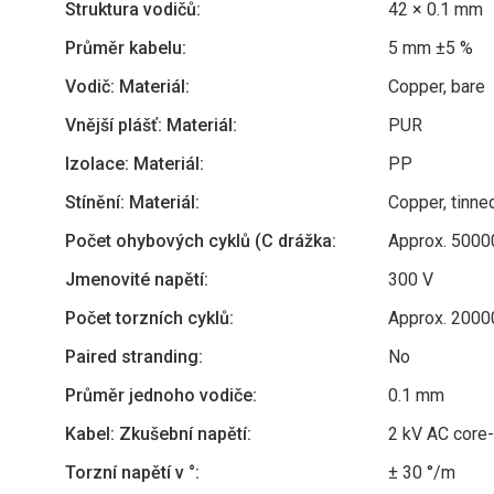
Struktura vodičů:
42 × 0.1 mm
Průměr kabelu:
5 mm ±5 %
Vodič: Materiál:
Copper, bare
Vnější plášť: Materiál:
PUR
Izolace: Materiál:
PP
Stínění: Materiál:
Copper, tinne
Počet ohybových cyklů (C drážka:
Approx. 5000
Jmenovité napětí:
300 V
Počet torzních cyklů:
Approx. 2000
Paired stranding:
No
Průměr jednoho vodiče:
0.1 mm
Kabel: Zkušební napětí:
2 kV AC core-
Torzní napětí v °:
± 30 °/m