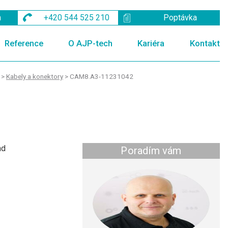
m
+420 544 525 210
Poptávka
Reference
O AJP-tech
Kariéra
Kontakt
>
Kabely a konektory
>
CAM8.A3-11231042
nd
Poradím vám