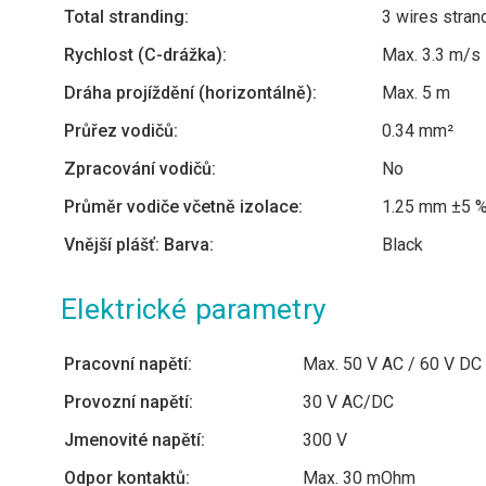
Total stranding:
3 wires stran
Rychlost (C-drážka):
Max. 3.3 m/s
Dráha projíždění (horizontálně):
Max. 5 m
Průřez vodičů:
0.34 mm²
Zpracování vodičů:
No
Průměr vodiče včetně izolace:
1.25 mm ±5 
Vnější plášť: Barva:
Black
Elektrické parametry
Pracovní napětí:
Max. 50 V AC / 60 V DC
Provozní napětí:
30 V AC/DC
Jmenovité napětí:
300 V
Odpor kontaktů:
Max. 30 mOhm