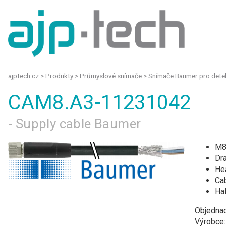
ajptech.cz
>
Produkty
>
Průmyslové snímače
>
Snímače Baumer pro detek
CAM8.A3-11231042
- Supply cable Baumer
M8,
Dr
He
Cab
Ha
Objednac
Výrobce