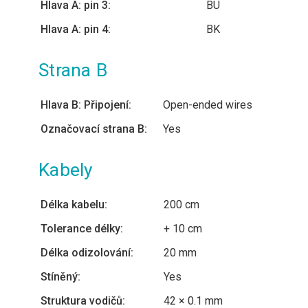
Hlava A: pin 3:
BU
Hlava A: pin 4:
BK
Strana B
Hlava B: Připojení:
Open-ended wires
Označovací strana B:
Yes
Kabely
Délka kabelu:
200 cm
Tolerance délky:
+ 10 cm
Délka odizolování:
20 mm
Stíněný:
Yes
Struktura vodičů:
42 × 0.1 mm