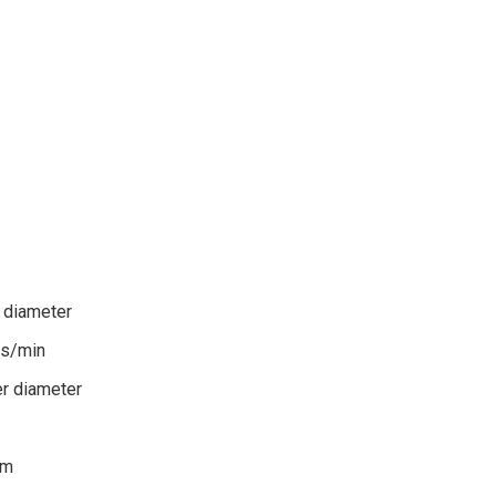
r diameter
es/min
er diameter
/m