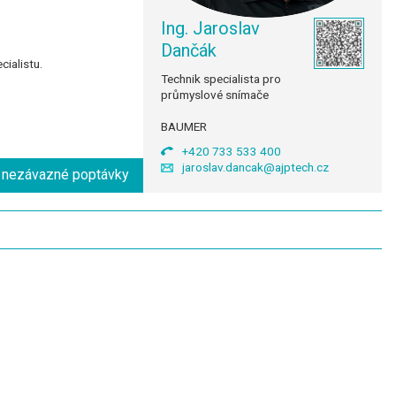
Ing. Jaroslav
Dančák
ialistu.
Technik specialista pro
průmyslové snímače
BAUMER
+420 733 533 400
jaroslav.dancak@ajptech.cz
o nezávazné poptávky