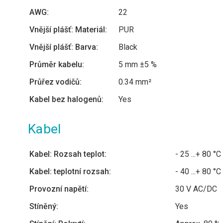
AWG:
22
Vnější plášť: Materiál:
PUR
Vnější plášť: Barva:
Black
Průměr kabelu:
5 mm ±5 %
Průřez vodičů:
0.34 mm²
Kabel bez halogenů:
Yes
Kabel
Kabel: Rozsah teplot:
- 25 ...+ 80 °C
Kabel: teplotní rozsah:
- 40 ...+ 80 °C
Provozní napětí:
30 V AC/DC
Stíněný:
Yes