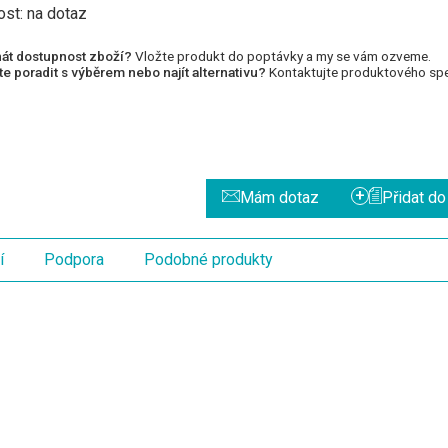
ost:
na dotaz
át dostupnost zboží?
Vložte produkt do poptávky a my se vám ozveme.
e poradit s výběrem nebo najít alternativu?
Kontaktujte produktového spec
+
Mám dotaz
Přidat d
í
Podpora
Podobné produkty