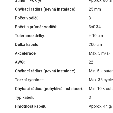
Stínění: Pokrytí:
Approx. 80 %
Ohýbací rádius (pevná instalace):
25 mm
Počet vodičů:
3
Počet a průměr vodičů:
3x0.34
Tolerance délky:
+ 10 cm
Délka kabelu:
200 cm
Akcelerace:
Max. 5 m/s²
AWG:
22
Ohýbací rádius (pevná instalace):
Min. 5 × oute
Torzní rychlost:
Max. 35 cycl
Ohýbací rádius (pohyblivá instalace):
Min. 10 × out
Typ kabelu:
3
Hmotnost kabelu:
Approx. 44 g