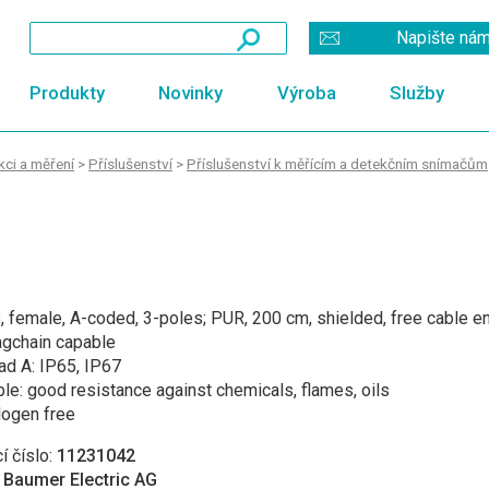
Napište ná
Produkty
Novinky
Výroba
Služby
ci a měření
>
Příslušenství
>
Příslušenství k měřícím a detekčním snímačům
 female, A-coded, 3-poles; PUR, 200 cm, shielded, free cable e
agchain capable
ad A: IP65, IP67
le: good resistance against chemicals, flames, oils
logen free
í číslo:
11231042
:
Baumer Electric AG