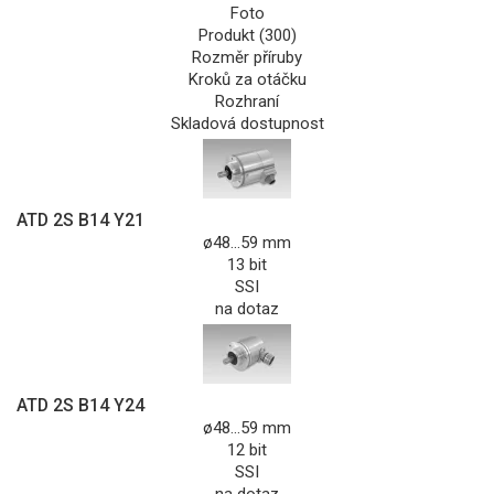
Foto
Produkt (300)
Rozměr příruby
Kroků za otáčku
Rozhraní
Skladová dostupnost
ATD 2S B14 Y21
ø48...59 mm
13 bit
SSI
na dotaz
ATD 2S B14 Y24
ø48...59 mm
12 bit
SSI
na dotaz