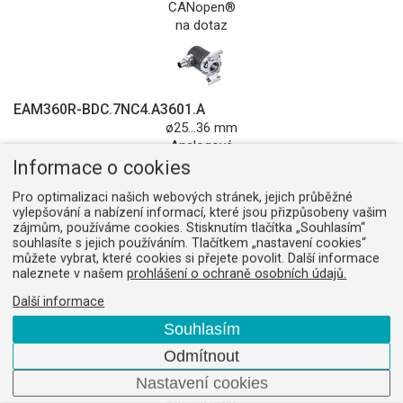
CANopen®
na dotaz
EAM360R-BDC.7NC4.A3601.A
ø25...36 mm
Analogové
na dotaz
Informace o cookies
Pro optimalizaci našich webových stránek, jejich průběžné
vylepšování a nabízení informací, které jsou přizpůsobeny vašim
zájmům, používáme cookies. Stisknutím tlačítka „Souhlasím“
souhlasíte s jejich používáním. Tlačítkem „nastavení cookies“
EAM360R-BDC.7NC4.A36A1.A
můžete vybrat, které cookies si přejete povolit. Další informace
ø25...36 mm
naleznete v našem
prohlášení o ochraně osobních údajů.
Analogové
na dotaz
Další informace
Souhlasím
Odmítnout
Nastavení cookies
EAM360R-BDC.7NC6.14180.A