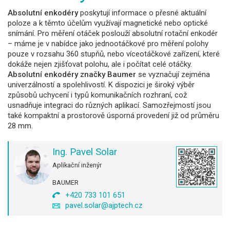
Absolutní enkodéry
poskytují informace o přesné aktuální
poloze a k těmto účelům využívají magnetické nebo optické
snímání. Pro měření otáček poslouží absolutní rotační enkodér
– máme je v nabídce jako jednootáčkové pro měření polohy
pouze v rozsahu 360 stupňů, nebo víceotáčkové zařízení, které
dokáže nejen zjišťovat polohu, ale i počítat celé otáčky.
Absolutní enkodéry značky Baumer
se vyznačují zejména
univerzálností a spolehlivostí. K dispozici je široký výběr
způsobů uchycení i typů komunikačních rozhraní, což
usnadňuje integraci do různých aplikací. Samozřejmostí jsou
také kompaktní a prostorově úsporná provedení již od průměru
28 mm.
Ing. Pavel Solar
Aplikační inženýr
BAUMER
+420 733 101 651
pavel.solar@ajptech.cz