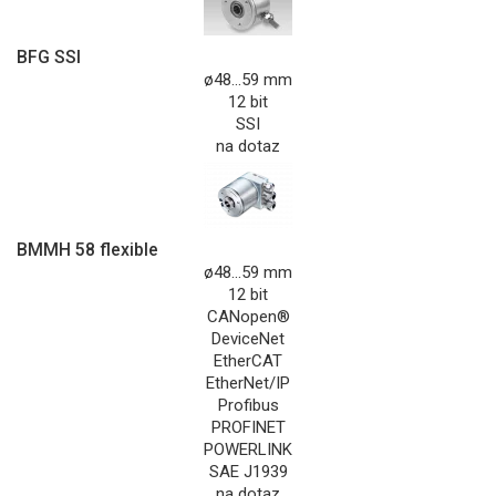
BFG SSI
ø48...59 mm
12 bit
SSI
na dotaz
BMMH 58 flexible
ø48...59 mm
12 bit
CANopen®
DeviceNet
EtherCAT
EtherNet/IP
Profibus
PROFINET
POWERLINK
SAE J1939
na dotaz