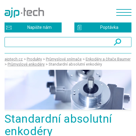
Napište nám
Poptávka
ajptech.cz
>
Produkty
>
Průmyslové snímače
>
Enkodéry a čítače Baumer
>
Průmyslové enkodéry
>
Standardní absolutní enkodéry
Standardní absolutní
enkodéry