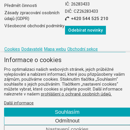
IČ: 26283433
Předmět činnosti
DIČ: CZ26283433
Zásady zpracování osobních
údajů (GDPR)
+420 544 525 210
Všeobecné obchodní podmínky
Odebírat novinky
Cookies
Dodavatelé
Mapa webu
Obchodní sekce
Informace o cookies
Pro optimalizaci našich webových stránek, jejich průběžné
vylepšování a nabízení informací, které jsou přizpůsobeny vašim
Web vytvořilo
Comerto
.
zájmům, používáme cookies. Stisknutím tlačítka „Souhlasím“
souhlasíte s jejich používáním. Tlačítkem „nastavení cookies“
můžete vybrat, které cookies si přejete povolit. Další informace
naleznete v našem
prohlášení o ochraně osobních údajů.
Další informace
Souhlasím
Odmítnout
Nastavení cookies