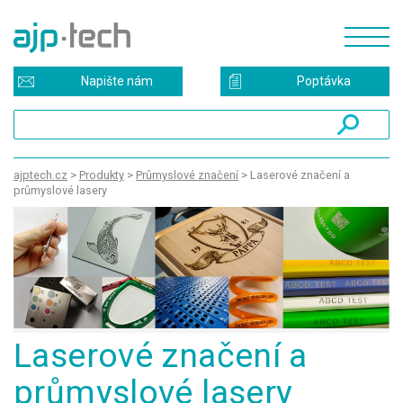
Napište nám
Poptávka
ajptech.cz
>
Produkty
>
Průmyslové značení
>
Laserové značení a
průmyslové lasery
Laserové značení a
průmyslové lasery