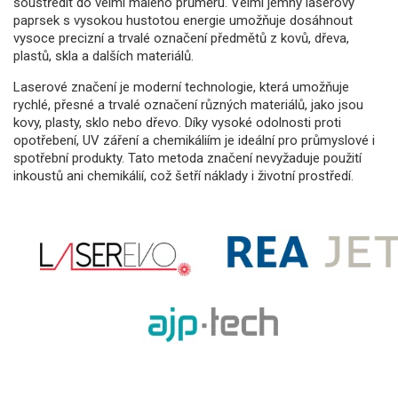
soustředit do velmi malého průměru. Velmi jemný laserový
paprsek s vysokou hustotou energie umožňuje dosáhnout
vysoce precizní a trvalé označení předmětů z kovů, dřeva,
plastů, skla a dalších materiálů.
Laserové značení je moderní technologie, která umožňuje
rychlé, přesné a trvalé označení různých materiálů, jako jsou
kovy, plasty, sklo nebo dřevo. Díky vysoké odolnosti proti
opotřebení, UV záření a chemikáliím je ideální pro průmyslové i
spotřební produkty. Tato metoda značení nevyžaduje použití
inkoustů ani chemikálií, což šetří náklady i životní prostředí.