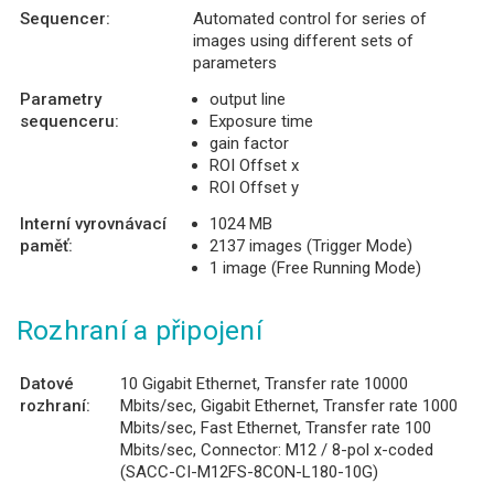
Sequencer:
Automated control for series of
images using different sets of
parameters
Parametry
output line
sequenceru:
Exposure time
gain factor
ROI Offset x
ROI Offset y
Interní vyrovnávací
1024 MB
paměť:
2137 images (Trigger Mode)
1 image (Free Running Mode)
Rozhraní a připojení
Datové
10 Gigabit Ethernet, Transfer rate 10000
rozhraní:
Mbits/sec, Gigabit Ethernet, Transfer rate 1000
Mbits/sec, Fast Ethernet, Transfer rate 100
Mbits/sec, Connector: M12 / 8-pol x-coded
(SACC-CI-M12FS-8CON-L180-10G)