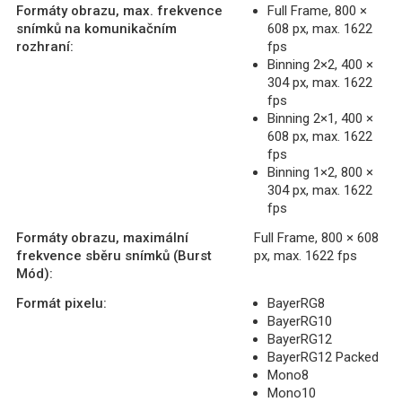
Formáty obrazu, max. frekvence
Full Frame, 800 ×
snímků na komunikačním
608 px, max. 1622
rozhraní:
fps
Binning 2×2, 400 ×
304 px, max. 1622
fps
Binning 2×1, 400 ×
608 px, max. 1622
fps
Binning 1×2, 800 ×
304 px, max. 1622
fps
Formáty obrazu, maximální
Full Frame, 800 × 608
frekvence sběru snímků (Burst
px, max. 1622 fps
Mód):
Formát pixelu:
BayerRG8
BayerRG10
BayerRG12
BayerRG12 Packed
Mono8
Mono10