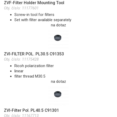
ZVF-Filter Holder Mounting Tool
Obj. číslo:
11177601
Screw-in tool for filters
Set with filter available separately
na dotaz
ZVI-FILTER POL. PL30.5 C91353
Obj. číslo:
11175428
Ricoh polarization filter
linear
filter thread M30.5
na dotaz
ZVI-Filter Pol. PL40.5 C91301
Obj. číslo:
11167713