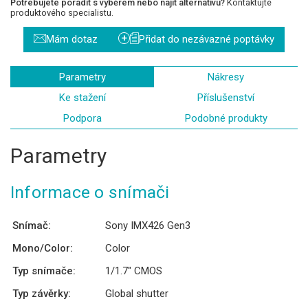
Potřebujete poradit s výběrem nebo najít alternativu?
Kontaktujte
produktového specialistu.
+
Mám dotaz
Přidat do nezávazné poptávky
Parametry
Nákresy
Ke stažení
Příslušenství
Podpora
Podobné produkty
Parametry
Informace o snímači
Snímač:
Sony IMX426 Gen3
Mono/Color:
Color
Typ snímače:
1/1.7″ CMOS
Typ závěrky:
Global shutter