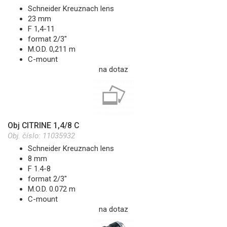
Schneider Kreuznach lens
23 mm
F 1,4-11
format 2/3"
M.O.D. 0,211 m
C-mount
na dotaz
Obj CITRINE 1,4/8 C
Obj. číslo:
11035932
Schneider Kreuznach lens
8 mm
F 1.4-8
format 2/3"
M.O.D. 0.072 m
C-mount
na dotaz