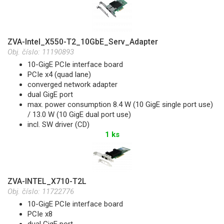
ZVA-Intel_X550-T2_10GbE_Serv_Adapter
Obj. číslo:
11190893
10-GigE PCIe interface board
PCIe x4 (quad lane)
converged network adapter
dual GigE port
max. power consumption 8.4 W (10 GigE single port use)
/ 13.0 W (10 GigE dual port use)
incl. SW driver (CD)
1 ks
ZVA-INTEL_X710-T2L
Obj. číslo:
11722776
10-GigE PCIe interface board
PCIe x8
dual GigE port