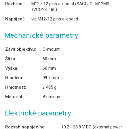
Rozhraní:
M12 / 12 pins a-coded (SACC-CI-M12MS-
12CON-L180)
Napájení:
via M12/12 pins a-coded
Mechanické parametry
Závit objektivu:
C-mount
Šířka:
60 mm
Výška:
60 mm
Hloubka:
99.7 mm
Hmotnost:
≤ 485 g
Materiál:
Aluminum
Elektrické parametry
Rozsah napájecího
19.2 - 28.8 V DC (external power