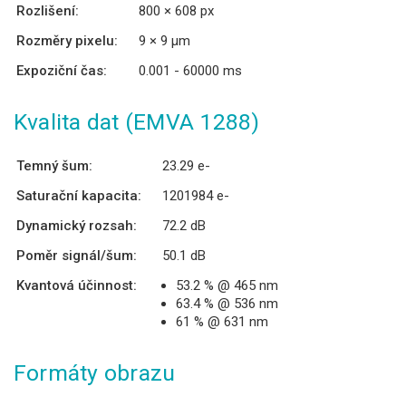
Rozlišení:
800 × 608 px
Rozměry pixelu:
9 × 9 µm
Expoziční čas:
0.001 - 60000 ms
Kvalita dat (EMVA 1288)
Temný šum:
23.29 e-
Saturační kapacita:
1201984 e-
Dynamický rozsah:
72.2 dB
Poměr signál/šum:
50.1 dB
Kvantová účinnost:
53.2 % @ 465 nm
63.4 % @ 536 nm
61 % @ 631 nm
Formáty obrazu