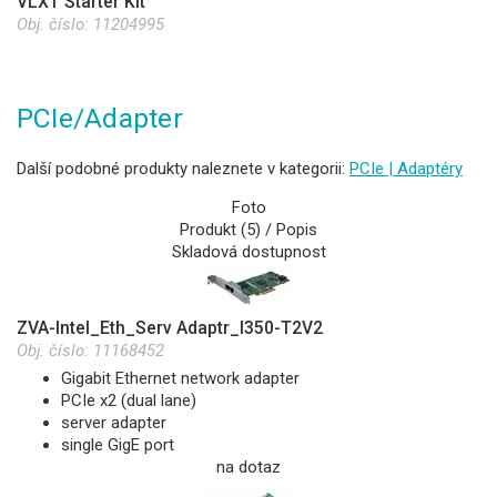
VLXT Starter Kit
Obj. číslo:
11204995
PCIe/Adapter
Další podobné produkty naleznete v kategorii:
PCIe | Adaptéry
Foto
Produkt (5) / Popis
Skladová dostupnost
ZVA-Intel_Eth_Serv Adaptr_I350-T2V2
Obj. číslo:
11168452
Gigabit Ethernet network adapter
PCIe x2 (dual lane)
server adapter
single GigE port
na dotaz