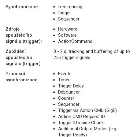
Synchronizace:
free running
trigger
Sequencer
Zdroje
Hardware
spouštěcího
Software
signálu (trigger):
ActionCommand
Zpoždění
0 - 2 s, tracking and buffering of up to
spouštěcího
256 trigger signals
signálu (trigger):
Procesní
Events
synchronizace:
Timer
Trigger Delay
Debouncer
Counter
Sequencer
Trigger via Action CMD (GigE)
Action CMD Request ID
Trigger ID inside Chunk
Additional Output Modes (e.g.
Trigger Ready)