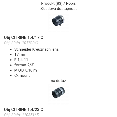
Produkt (83) / Popis
Skladová dostupnost
Obj CITRINE 1,4/17 C
Obj. číslo:
10170041
Schneider Kreuznach lens
17 mm
F 1,4-11
format 2/3"
M.O.D. 0,16 m
C-mount
na dotaz
Obj CITRINE 1,4/23 C
Obj. číslo:
11035165