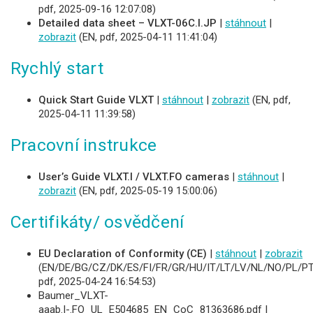
pdf, 2025-09-16 12:07:08)
Detailed data sheet – VLXT-06C.I.JP
|
stáhnout
|
zobrazit
(EN, pdf, 2025-04-11 11:41:04)
Rychlý start
Quick Start Guide VLXT
|
stáhnout
|
zobrazit
(EN, pdf,
2025-04-11 11:39:58)
Pracovní instrukce
User’s Guide VLXT.I / VLXT.FO cameras
|
stáhnout
|
zobrazit
(EN, pdf, 2025-05-19 15:00:06)
Certifikáty/ osvědčení
EU Declaration of Conformity (CE)
|
stáhnout
|
zobrazit
(EN/DE/BG/CZ/DK/ES/FI/FR/GR/HU/IT/LT/LV/NL/NO/PL/PT
pdf, 2025-04-24 16:54:53)
Baumer_VLXT-
aaab.I-.FO_UL_E504685_EN_CoC_81363686.pdf |