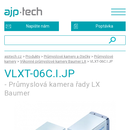
Napište nám
Poptávka
ajptech.cz
>
Produkty
>
Průmyslové kamery a čtečky
>
Průmyslové
kamery
>
Výkonné průmyslové kamery Baumer LX
>
VLXT-06C.I.JP
VLXT-06C.I.JP
- Průmyslová kamera řady LX
Baumer