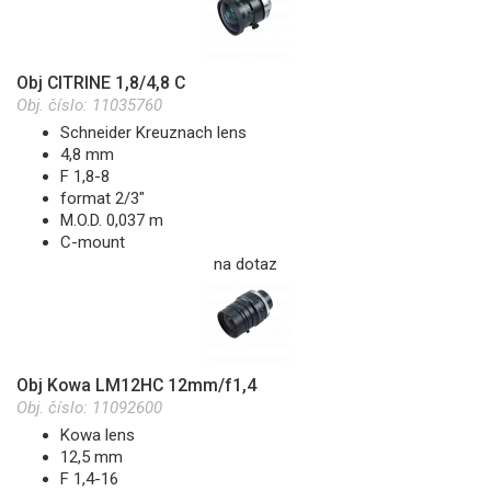
Obj CITRINE 1,8/4,8 C
Obj. číslo:
11035760
Schneider Kreuznach lens
4,8 mm
F 1,8-8
format 2/3"
M.O.D. 0,037 m
C-mount
na dotaz
Obj Kowa LM12HC 12mm/f1,4
Obj. číslo:
11092600
Kowa lens
12,5 mm
F 1,4-16