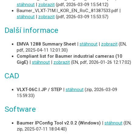
stáhnout
|
zobrazit
(pdf, 2026-03-09 15:54:12)
Baumer_VLXT-71M.I_KOR_EN_RoC_81387533.pdf |
stáhnout
|
zobrazit
(pdf, 2026-03-09 15:53:57)
Další informace
EMVA 1288 Summary Sheet
|
stáhnout
|
zobrazit
(EN,
pdf, 2025-04-11 12:01:30)
Compliant list for Baumer industrial cameras (10
GigE)
|
stáhnout
|
zobrazit
(EN, pdf, 2026-01-26 12:17:02)
CAD
VLXT-06C.I.JP / STEP
|
stáhnout
(zip, 2026-03-09
15:59:33)
Software
Baumer IPConfig Tool v2.0.2 (Windows)
|
stáhnout
(EN,
zip, 2025-07-11 18:04:40)