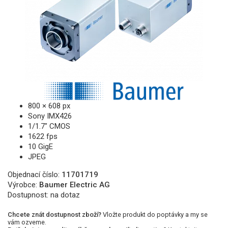
800 × 608 px
Sony IMX426
1/1.7″ CMOS
1622 fps
10 GigE
JPEG
Objednací číslo:
11701719
Výrobce:
Baumer Electric AG
Dostupnost:
na dotaz
Chcete znát dostupnost zboží?
Vložte produkt do poptávky a my se
vám ozveme.