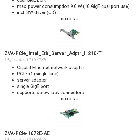
max. power consumption 9.6 W (10 GigE dual port use)
incl. SW driver (CD)
na dotaz
ZVA-PCIe_Intel_Eth_Server_Adptr_I1210-T1
Obj. číslo:
11137188
Gigabit Ethernet network adapter
PCIe x1 (single lane)
server adapter
single GigE port
supports screw lock connectors
na dotaz
ZVA-PCIe-1672E-AE
Obj. číslo:
11168453