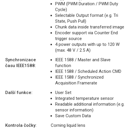
PWM (PWM Duration / PWM Duty
Cycle)
Selectable Output format (e.g. Tri
State, Push Pull)
Chunk data inside transferred image
Encoder support via Counter End
trigger source
4 power outputs with up to 120 W
(max. 48 V / 2.5 A)
Synchronizace
IEEE 1588 / Master and Slave
času IEEE1588:
function
IEEE 1588 / Scheduled Action CMD
IEEE 1588 / Synchronized
Acquisition Framerate
Další funkce:
User Set
Integrated temperature sensor
Readable additional information (e.g.
sensor information)
Save Custom Data
Kontrola čočky:
Corning liquid lens