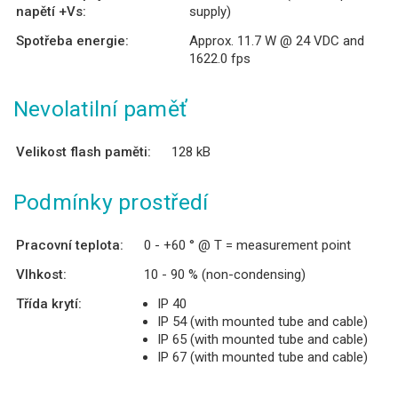
napětí +Vs:
supply)
Spotřeba energie:
Approx. 11.7 W @ 24 VDC and
1622.0 fps
Nevolatilní paměť
Velikost flash paměti:
128 kB
Podmínky prostředí
Pracovní teplota:
0 - +60 ° @ T = measurement point
Vlhkost:
10 - 90 % (non-condensing)
Třída krytí:
IP 40
IP 54 (with mounted tube and cable)
IP 65 (with mounted tube and cable)
IP 67 (with mounted tube and cable)