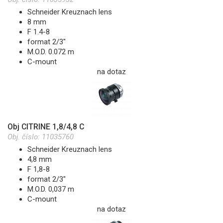
Schneider Kreuznach lens
8 mm
F 1.4-8
format 2/3"
M.O.D. 0.072 m
C-mount
na dotaz
Obj CITRINE 1,8/4,8 C
Obj. číslo:
11035760
Schneider Kreuznach lens
4,8 mm
F 1,8-8
format 2/3"
M.O.D. 0,037 m
C-mount
na dotaz