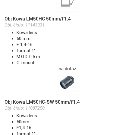
Obj Kowa LM50HC 50mm/f1,4
Obj. číslo:
11143331
Kowa lens
50 mm
F 1,4-16
format 1"
M.O.D. 0,5 m
C-mount
na dotaz
Obj Kowa LM50HC-SW 50mm/f1,4
Obj. číslo:
11087250
Kowa lens
50mm
F1,4-16
format 1"