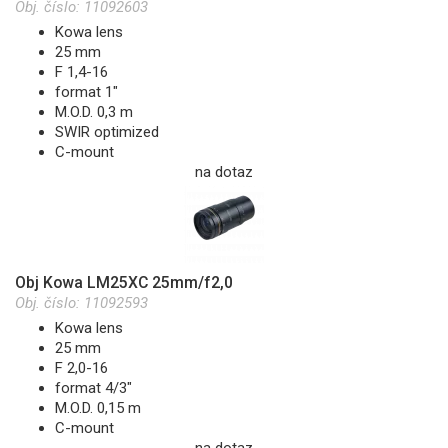
Obj. číslo:
11092603
Kowa lens
25 mm
F 1,4-16
format 1"
M.O.D. 0,3 m
SWIR optimized
C-mount
na dotaz
Obj Kowa LM25XC 25mm/f2,0
Obj. číslo:
11092593
Kowa lens
25 mm
F 2,0-16
format 4/3"
M.O.D. 0,15 m
C-mount
na dotaz