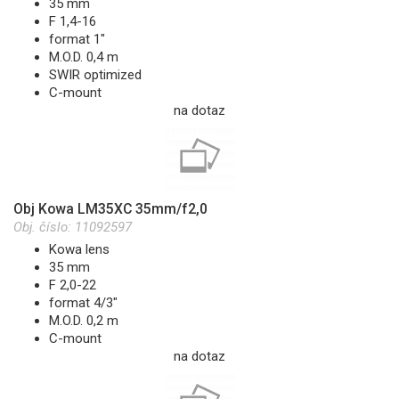
35 mm
F 1,4-16
format 1"
M.O.D. 0,4 m
SWIR optimized
C-mount
na dotaz
Obj Kowa LM35XC 35mm/f2,0
Obj. číslo:
11092597
Kowa lens
35 mm
F 2,0-22
format 4/3"
M.O.D. 0,2 m
C-mount
na dotaz