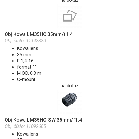
Obj Kowa LM35HC 35mm/f1,4
Obj. číslo:
11143330
Kowa lens
35 mm
F 1,4-16
format 1"
M.O.D. 0,3 m
C-mount
na dotaz
Obj Kowa LM35HC-SW 35mm/f1,4
Obj. číslo:
11092605
Kowa lens