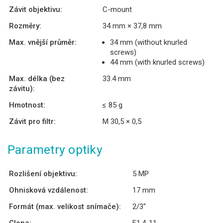
Závit objektivu:
C-mount
Rozměry:
34 mm × 37,8 mm
Max. vnější průměr:
34 mm (without knurled
screws)
44 mm (with knurled screws)
Max. délka (bez
33.4 mm
závitu):
Hmotnost:
≤ 85 g
Závit pro filtr:
M 30,5 × 0,5
Parametry optiky
Rozlišení objektivu:
5 MP
Ohnisková vzdálenost:
17 mm
Formát (max. velikost snímače):
2/3″