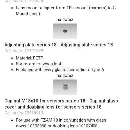
Obj. číslo:
11702566
Lens mount adapter from TFL-mount (camera) to C-
Mount (lens)
na dotaz
Adjusting plate series 18 - Adjusting plate series 18
Obj. číslo:
10101958
Material: PETP
For re-orders when lost
Enclosed with every glass fiber optic of type A
na dotaz
Cap nut M18x10 for sensors series 18 - Cap nut glass
cover and doubling lens for sensors series 18
Obj. číslo:
10115913
For use with FZAM 18 in conjunction with glass
cover 10103068 or doubling lens 10107408