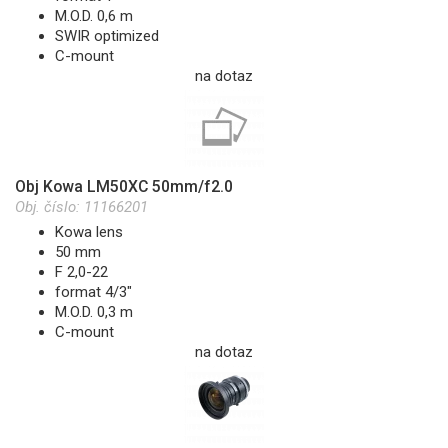
M.O.D. 0,6 m
SWIR optimized
C-mount
na dotaz
Obj Kowa LM50XC 50mm/f2.0
Obj. číslo:
11166201
Kowa lens
50 mm
F 2,0-22
format 4/3"
M.O.D. 0,3 m
C-mount
na dotaz