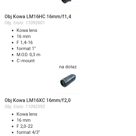
Obj Kowa LM16HC 16mm/f1,4
Obj. číslo:
11092601
Kowa lens
16 mm
F 1,4-16
format 1"
M.O.D. 0,3 m
C-mount
na dotaz
Obj Kowa LM16XC 16mm/f2,0
Obj. číslo:
11092592
Kowa lens
16 mm
F 2,0-22
format 4/3"