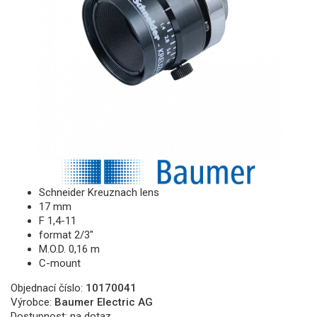
Schneider Kreuznach lens
17 mm
F 1,4-11
format 2/3"
M.O.D. 0,16 m
C-mount
Objednací číslo:
10170041
Výrobce:
Baumer Electric AG
Dostupnost:
na dotaz