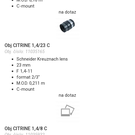
C-mount
na dotaz
Obj CITRINE 1,4/23 C
Obj. číslo:
11035165
Schneider Kreuznach lens
23 mm
F 1,4-11
format 2/3"
M.O.D. 0,211 m
C-mount
na dotaz
Obj CITRINE 1,4/8 C
Obj. číslo:
11035932