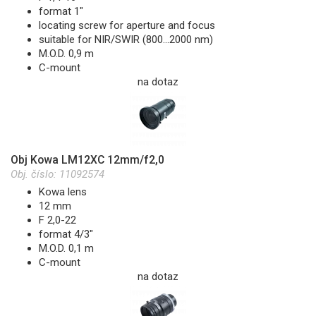
format 1"
locating screw for aperture and focus
suitable for NIR/SWIR (800...2000 nm)
M.O.D. 0,9 m
C-mount
na dotaz
Obj Kowa LM12XC 12mm/f2,0
Obj. číslo:
11092574
Kowa lens
12 mm
F 2,0-22
format 4/3"
M.O.D. 0,1 m
C-mount
na dotaz