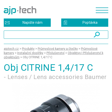
Napište nám
Poptávka
ajptech.cz
>
Produkty
>
Průmyslové kamery a čtečky
>
Průmyslové
kamery
>
Instalační doplňky
>
Příslušenství
>
Objektivy | Příslušenství k
objektivům
>
Obj CITRINE 1,4/17 C
Obj CITRINE 1,4/17 C
- Lenses / Lens accessories Baumer