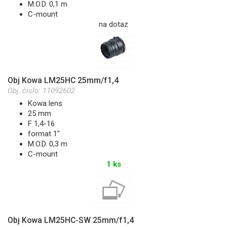
M.O.D. 0,1 m
C-mount
na dotaz
Obj Kowa LM25HC 25mm/f1,4
Obj. číslo:
11092602
Kowa lens
25 mm
F 1,4-16
format 1"
M.O.D. 0,3 m
C-mount
1 ks
Obj Kowa LM25HC-SW 25mm/f1,4