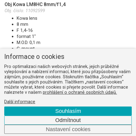
Obj Kowa LM8HC 8mm/f1,4
Obj. číslo:
11092599
Kowa lens
8 mm
F 1,4-16
format 1"
M.O.D. 0,1 m
C-mount
na dotaz
Informace o cookies
Pro optimalizaci našich webových stránek, jejich průběžné
vylepšování a nabízení informací, které jsou přizpůsobeny vašim
zájmům, používáme cookies. Stisknutím tlačítka „Souhlasím“
souhlasíte s jejich používáním. Tlačítkem „nastavení cookies“
můžete vybrat, které cookies si přejete povolit. Další informace
Obj Kowa LM8JC10M 8,5mm/1,8
naleznete v našem
prohlášení o ochraně osobních údajů.
Obj. číslo:
11091819
Kowa lens
Další informace
8,5 mm
Souhlasím
F 1,6-22
Odmítnout
format 2/3"
M.O.D. 0,1 m
Nastavení cookies
locating screw for aperture and focus