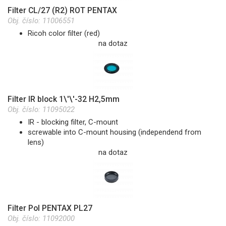
Filter CL/27 (R2) ROT PENTAX
Obj. číslo:
11006551
Ricoh color filter (red)
na dotaz
Filter IR block 1\'\'-32 H2,5mm
Obj. číslo:
11095022
IR - blocking filter, C-mount
screwable into C-mount housing (independend from
lens)
na dotaz
Filter Pol PENTAX PL27
Obj. číslo:
11092000