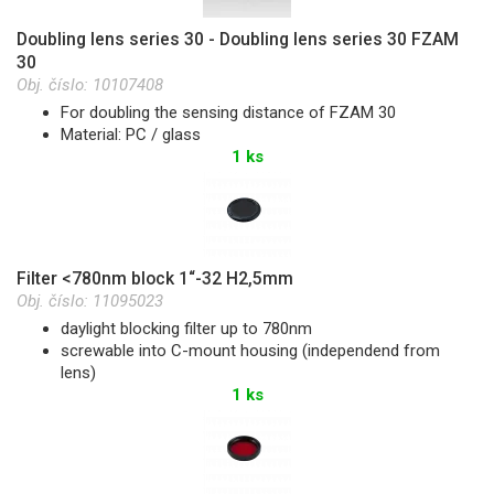
Doubling lens series 30 - Doubling lens series 30 FZAM
30
Obj. číslo:
10107408
For doubling the sensing distance of FZAM 30
Material: PC / glass
1 ks
Filter <780nm block 1“-32 H2,5mm
Obj. číslo:
11095023
daylight blocking filter up to 780nm
screwable into C-mount housing (independend from
lens)
1 ks