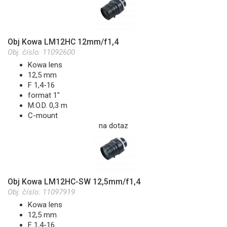
Obj Kowa LM12HC 12mm/f1,4
Obj. číslo:
11092600
Kowa lens
12,5 mm
F 1,4-16
format 1"
M.O.D. 0,3 m
C-mount
na dotaz
Obj Kowa LM12HC-SW 12,5mm/f1,4
Obj. číslo:
11097919
Kowa lens
12,5 mm
F 1,4-16