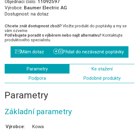
Objednací číslo:
11092597
Výrobce:
Baumer Electric AG
Dostupnost:
na dotaz
Chcete znát dostupnost zboží?
Vložte produkt do poptávky a my se
vám ozveme.
Potřebujete poradit s výběrem nebo najít alternativu?
Kontaktujte
produktového specialistu.
+
Mám dotaz
Přidat do nezávazné poptávky
Parametry
Ke stažení
Podpora
Podobné produkty
Parametry
Základní parametry
Výrobce:
Kowa