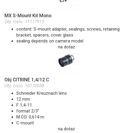
MX S-Mount Kit Mono
Obj. číslo:
11117913
content: S-mount adapter, sealings, screws, retaining
bracket, spacers, cover glass
sealing depends on camera model
na dotaz
Obj CITRINE 1,4/12 C
Obj. číslo:
10170038
Schneider Kreuznach lens
12 mm
F 1,4-11
format 2/3"
M.O.D. 0,614 m
C-mount
na dotaz