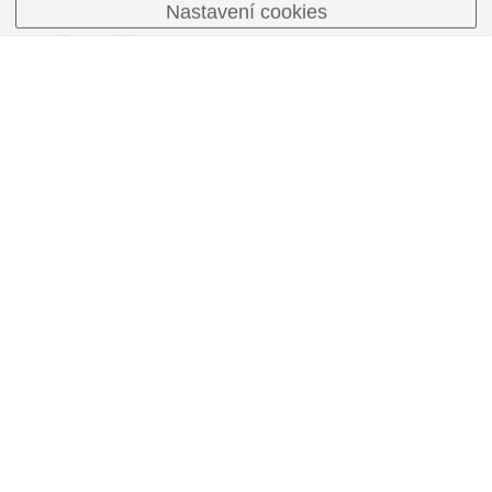
Nastavení cookies
F 1,4-16
format 1"
M.O.D. 0,3 m
C-mount
1 ks
Obj Kowa LM25HC-SW 25mm/f1,4
Obj. číslo:
11092603
Kowa lens
25 mm
F 1,4-16
format 1"
M.O.D. 0,3 m
SWIR optimized
C-mount
na dotaz