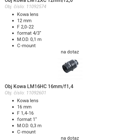
Obj Kowa LM12XC 12mm/f2,0
Obj. číslo:
11092574
Kowa lens
12 mm
F 2,0-22
format 4/3"
M.O.D. 0,1 m
C-mount
na dotaz
Obj Kowa LM16HC 16mm/f1,4
Obj. číslo:
11092601
Kowa lens
16 mm
F 1,4-16
format 1"
M.O.D. 0,3 m
C-mount
na dotaz