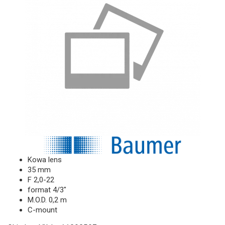
Kowa lens
35 mm
F 2,0-22
format 4/3"
M.O.D. 0,2 m
C-mount