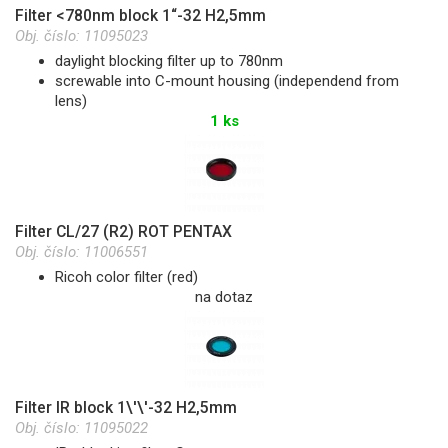
Filter <780nm block 1“-32 H2,5mm
Obj. číslo:
11095023
daylight blocking filter up to 780nm
screwable into C-mount housing (independend from
lens)
1 ks
Filter CL/27 (R2) ROT PENTAX
Obj. číslo:
11006551
Ricoh color filter (red)
na dotaz
Filter IR block 1\'\'-32 H2,5mm
Obj. číslo:
11095022