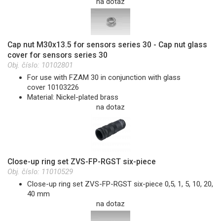
na dotaz
Cap nut M30x13.5 for sensors series 30 - Cap nut glass
cover for sensors series 30
Obj. číslo:
10102801
For use with FZAM 30 in conjunction with glass
cover 10103226
Material: Nickel-plated brass
na dotaz
Close-up ring set ZVS-FP-RGST six-piece
Obj. číslo:
11010529
Close-up ring set ZVS-FP-RGST six-piece 0,5, 1, 5, 10, 20,
40 mm
na dotaz