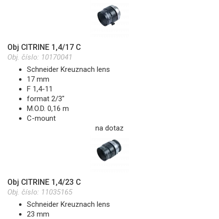
Obj CITRINE 1,4/17 C
Obj. číslo:
10170041
Schneider Kreuznach lens
17 mm
F 1,4-11
format 2/3"
M.O.D. 0,16 m
C-mount
na dotaz
Obj CITRINE 1,4/23 C
Obj. číslo:
11035165
Schneider Kreuznach lens
23 mm