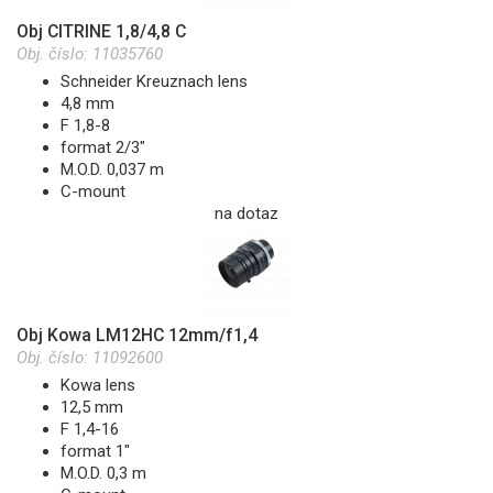
Obj CITRINE 1,8/4,8 C
Obj. číslo:
11035760
Schneider Kreuznach lens
4,8 mm
F 1,8-8
format 2/3"
M.O.D. 0,037 m
C-mount
na dotaz
Obj Kowa LM12HC 12mm/f1,4
Obj. číslo:
11092600
Kowa lens
12,5 mm
F 1,4-16
format 1"
M.O.D. 0,3 m