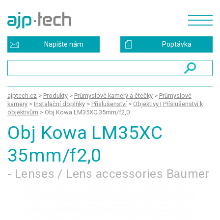
Napište nám
Poptávka
ajptech.cz
>
Produkty
>
Průmyslové kamery a čtečky
>
Průmyslové
kamery
>
Instalační doplňky
>
Příslušenství
>
Objektivy | Příslušenství k
objektivům
>
Obj Kowa LM35XC 35mm/f2,0
Obj Kowa LM35XC
35mm/f2,0
- Lenses / Lens accessories Baumer