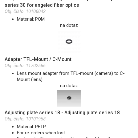
series 30 for angeled fiber optics
Obj. číslo:
10106042
Material: POM
na dotaz
Adapter TFL-Mount / C-Mount
Obj. číslo:
11702566
Lens mount adapter from TFL-mount (camera) to C-
Mount (lens)
na dotaz
Adjusting plate series 18 - Adjusting plate series 18
Obj. číslo:
10101958
Material: PETP
For re-orders when lost