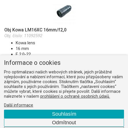
Obj Kowa LM16XC 16mm/f2,0
Obj. číslo:
11092592
Kowa lens
16 mm
F 2,0-22
format 4/3"
Informace o cookies
M.O.D. 0,1 m
C-mount
Pro optimalizaci našich webových stránek, jejich průběžné
na dotaz
vylepšování a nabízení informací, které jsou přizpůsobeny vašim
zájmům, používáme cookies. Stisknutím tlačítka „Souhlasím“
souhlasíte s jejich používáním. Tlačítkem „nastavení cookies“
můžete vybrat, které cookies si přejete povolit. Další informace
naleznete v našem
prohlášení o ochraně osobních údajů.
Další informace
Obj Kowa LM25HC 25mm/f1,4
Souhlasím
Obj. číslo:
11092602
Kowa lens
Odmítnout
25 mm