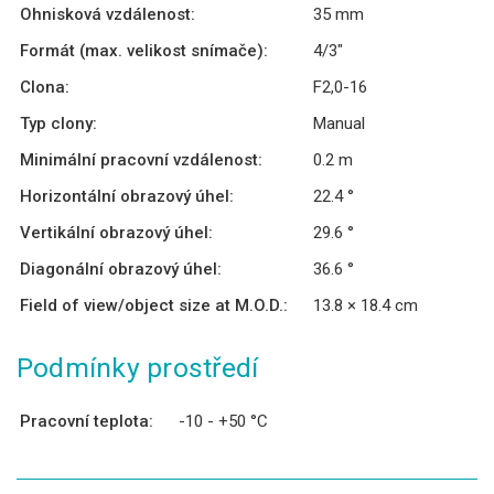
Ohnisková vzdálenost:
35 mm
Formát (max. velikost snímače):
4/3″
Clona:
F2,0-16
Typ clony:
Manual
Minimální pracovní vzdálenost:
0.2 m
Horizontální obrazový úhel:
22.4 °
Vertikální obrazový úhel:
29.6 °
Diagonální obrazový úhel:
36.6 °
Field of view/object size at M.O.D.:
13.8 × 18.4 cm
Podmínky prostředí
Pracovní teplota:
-10 - +50 °C