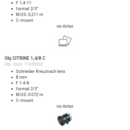
F 1,4-11
format 2/3"
M.O.D. 0,211 m
C-mount
na dotaz
Obj CITRINE 1,4/8 C
Obj. číslo:
11035932
Schneider Kreuznach lens
8 mm
F 1.4-8
format 2/3"
M.O.D. 0.072 m
C-mount
na dotaz