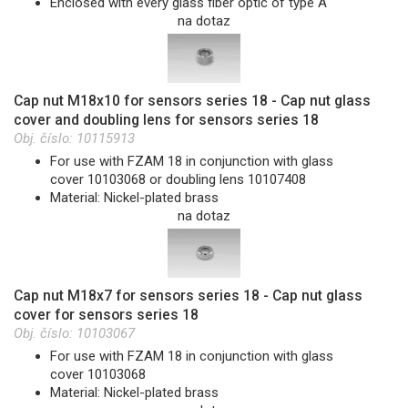
Enclosed with every glass fiber optic of type A
na dotaz
Cap nut M18x10 for sensors series 18 - Cap nut glass
cover and doubling lens for sensors series 18
Obj. číslo:
10115913
For use with FZAM 18 in conjunction with glass
cover 10103068 or doubling lens 10107408
Material: Nickel-plated brass
na dotaz
Cap nut M18x7 for sensors series 18 - Cap nut glass
cover for sensors series 18
Obj. číslo:
10103067
For use with FZAM 18 in conjunction with glass
cover 10103068
Material: Nickel-plated brass