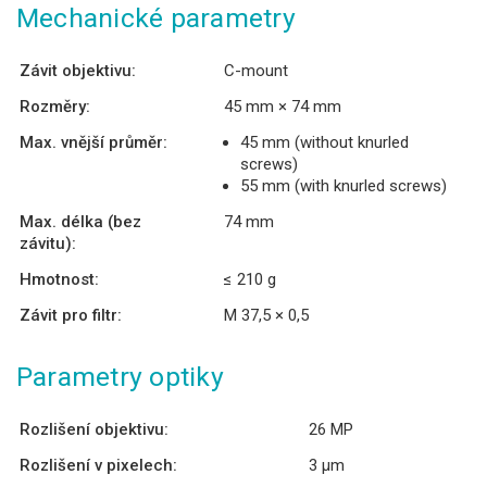
Mechanické parametry
Závit objektivu:
C-mount
Rozměry:
45 mm × 74 mm
Max. vnější průměr:
45 mm (without knurled
screws)
55 mm (with knurled screws)
Max. délka (bez
74 mm
závitu):
Hmotnost:
≤ 210 g
Závit pro filtr:
M 37,5 × 0,5
Parametry optiky
Rozlišení objektivu:
26 MP
Rozlišení v pixelech:
3 µm