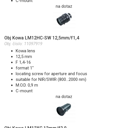
C-mount
na dotaz
Obj Kowa LM12HC-SW 12,5mm/f1,4
Obj. číslo:
11097919
Kowa lens
12,5 mm
F 1,4-16
format 1"
locating screw for aperture and focus
suitable for NIR/SWIR (800...2000 nm)
M.O.D. 0,9 m
C-mount
na dotaz