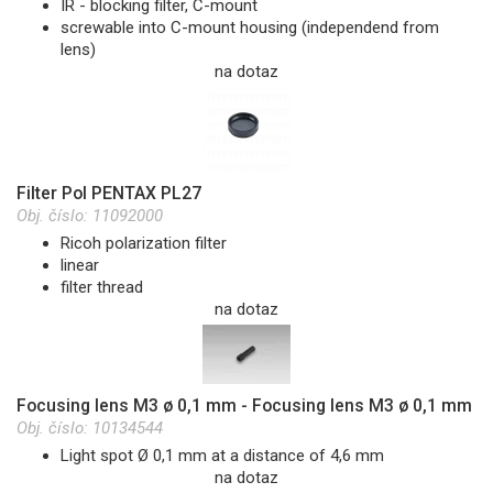
IR - blocking filter, C-mount
screwable into C-mount housing (independend from
lens)
na dotaz
Filter Pol PENTAX PL27
Obj. číslo:
11092000
Ricoh polarization filter
linear
filter thread
na dotaz
Focusing lens M3 ø 0,1 mm - Focusing lens M3 ø 0,1 mm
Obj. číslo:
10134544
Light spot Ø 0,1 mm at a distance of 4,6 mm
na dotaz