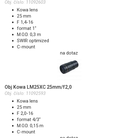
Obj. číslo:
11092603
Kowa lens
25 mm
F 1,4-16
format 1"
M.O.D. 0,3 m
SWIR optimized
C-mount
na dotaz
Obj Kowa LM25XC 25mm/f2,0
Obj. číslo:
11092593
Kowa lens
25 mm
F 2,0-16
format 4/3"
M.O.D. 0,15 m
C-mount
na dotaz