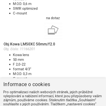
M.O.D. 0,6 m
SWIR optimized
C-mount
na dotaz
Obj Kowa LM50XC 50mm/f2.0
Obj. číslo:
11166201
Kowa lens
50 mm
F 2,0-22
format 4/3"
M.O.D. 0,3 m
C-mount
na dotaz
Informace o cookies
Pro optimalizaci našich webových stránek, jejich průběžné
vylepšování a nabízení informací, které jsou přizpůsobeny vašim
zájmům, používáme cookies. Stisknutím tlačítka „Souhlasím“
souhlasíte s jejich používáním. Tlačítkem „nastavení cookies“