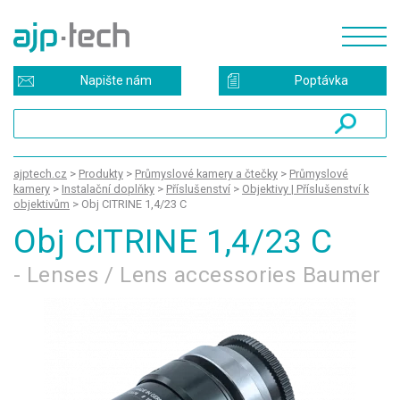
Napište nám
Poptávka
ajptech.cz
>
Produkty
>
Průmyslové kamery a čtečky
>
Průmyslové
kamery
>
Instalační doplňky
>
Příslušenství
>
Objektivy | Příslušenství k
objektivům
>
Obj CITRINE 1,4/23 C
Obj CITRINE 1,4/23 C
- Lenses / Lens accessories Baumer