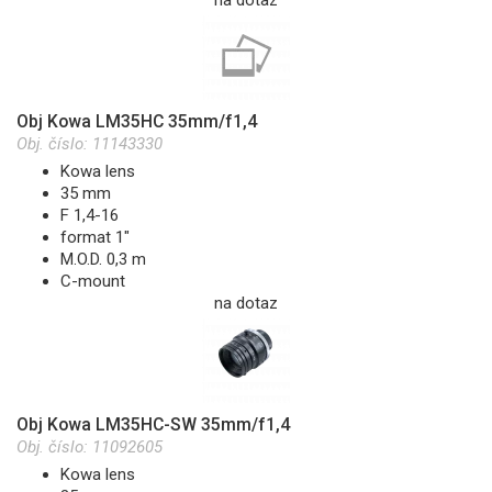
Obj Kowa LM35HC 35mm/f1,4
Obj. číslo:
11143330
Kowa lens
35 mm
F 1,4-16
format 1"
M.O.D. 0,3 m
C-mount
na dotaz
Obj Kowa LM35HC-SW 35mm/f1,4
Obj. číslo:
11092605
Kowa lens