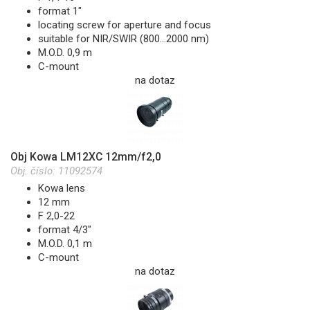
format 1"
locating screw for aperture and focus
suitable for NIR/SWIR (800...2000 nm)
M.O.D. 0,9 m
C-mount
na dotaz
Obj Kowa LM12XC 12mm/f2,0
Obj. číslo:
11092574
Kowa lens
12 mm
F 2,0-22
format 4/3"
M.O.D. 0,1 m
C-mount
na dotaz