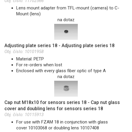
Obj. číslo:
11702566
Lens mount adapter from TFL-mount (camera) to C-
Mount (lens)
na dotaz
Adjusting plate series 18 - Adjusting plate series 18
Obj. číslo:
10101958
Material: PETP
For re-orders when lost
Enclosed with every glass fiber optic of type A
na dotaz
Cap nut M18x10 for sensors series 18 - Cap nut glass
cover and doubling lens for sensors series 18
Obj. číslo:
10115913
For use with FZAM 18 in conjunction with glass
cover 10103068 or doubling lens 10107408