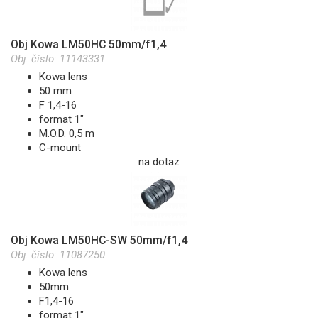
Obj Kowa LM50HC 50mm/f1,4
Obj. číslo:
11143331
Kowa lens
50 mm
F 1,4-16
format 1"
M.O.D. 0,5 m
C-mount
na dotaz
Obj Kowa LM50HC-SW 50mm/f1,4
Obj. číslo:
11087250
Kowa lens
50mm
F1,4-16
format 1"