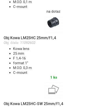
M.O.D. 0,1 m
C-mount
na dotaz
Obj Kowa LM25HC 25mm/f1,4
Obj. číslo:
11092602
Kowa lens
25 mm
F 1,4-16
format 1"
M.O.D. 0,3 m
C-mount
1 ks
Obj Kowa LM25HC-SW 25mm/f1,4