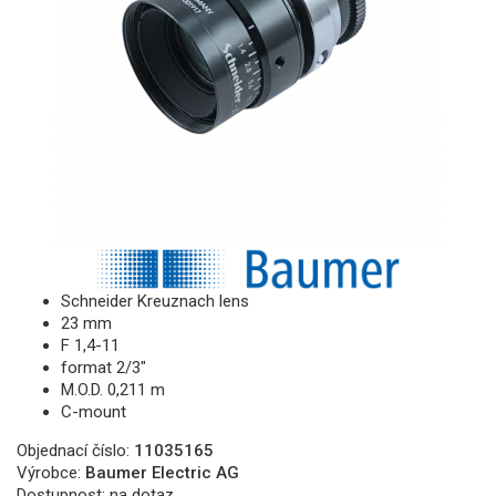
Schneider Kreuznach lens
23 mm
F 1,4-11
format 2/3"
M.O.D. 0,211 m
C-mount
Objednací číslo:
11035165
Výrobce:
Baumer Electric AG
Dostupnost:
na dotaz