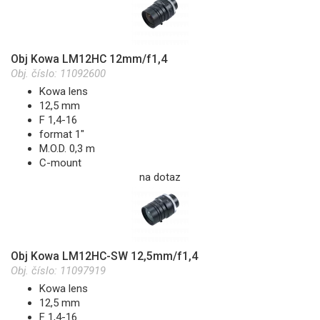
Obj Kowa LM12HC 12mm/f1,4
Obj. číslo:
11092600
Kowa lens
12,5 mm
F 1,4-16
format 1"
M.O.D. 0,3 m
C-mount
na dotaz
Obj Kowa LM12HC-SW 12,5mm/f1,4
Obj. číslo:
11097919
Kowa lens
12,5 mm
F 1,4-16