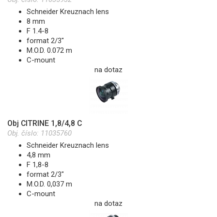
Schneider Kreuznach lens
8 mm
F 1.4-8
format 2/3"
M.O.D. 0.072 m
C-mount
na dotaz
Obj CITRINE 1,8/4,8 C
Obj. číslo:
11035760
Schneider Kreuznach lens
4,8 mm
F 1,8-8
format 2/3"
M.O.D. 0,037 m
C-mount
na dotaz