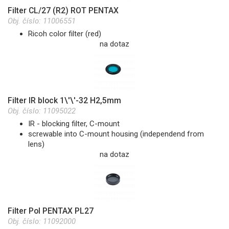
Filter CL/27 (R2) ROT PENTAX
Obj. číslo:
11006551
Ricoh color filter (red)
na dotaz
Filter IR block 1\'\'-32 H2,5mm
Obj. číslo:
11095022
IR - blocking filter, C-mount
screwable into C-mount housing (independend from
lens)
na dotaz
Filter Pol PENTAX PL27
Obj. číslo:
11092000