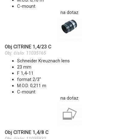
C-mount
na dotaz
Obj CITRINE 1,4/23 C
Obj. číslo:
11035165
Schneider Kreuznach lens
23 mm
F 1,4-11
format 2/3"
M.O.D. 0,211 m
C-mount
na dotaz
Obj CITRINE 1,4/8 C
Obj. číslo:
11035932