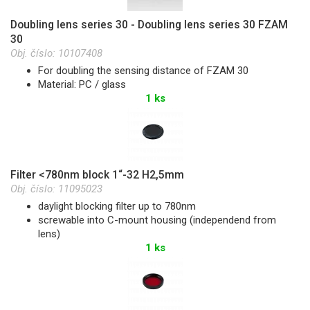
Doubling lens series 30 - Doubling lens series 30 FZAM
30
Obj. číslo:
10107408
For doubling the sensing distance of FZAM 30
Material: PC / glass
1 ks
Filter <780nm block 1“-32 H2,5mm
Obj. číslo:
11095023
daylight blocking filter up to 780nm
screwable into C-mount housing (independend from
lens)
1 ks