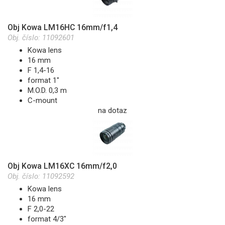
Obj Kowa LM16HC 16mm/f1,4
Obj. číslo:
11092601
Kowa lens
16 mm
F 1,4-16
format 1"
M.O.D. 0,3 m
C-mount
na dotaz
Obj Kowa LM16XC 16mm/f2,0
Obj. číslo:
11092592
Kowa lens
16 mm
F 2,0-22
format 4/3"