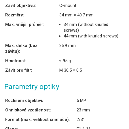
Závit objektivu:
C-mount
Rozměry:
34 mm × 40,7 mm
Max. vnější průměr:
34 mm (without knurled
screws)
44 mm (with knurled screws)
Max. délka (bez
36.9 mm
závitu):
Hmotnost:
≤ 95 g
Závit pro filtr:
M 30,5 × 0,5
Parametry optiky
Rozlišení objektivu:
5 MP
Ohnisková vzdálenost:
23 mm
Formát (max. velikost snímače):
2/3″