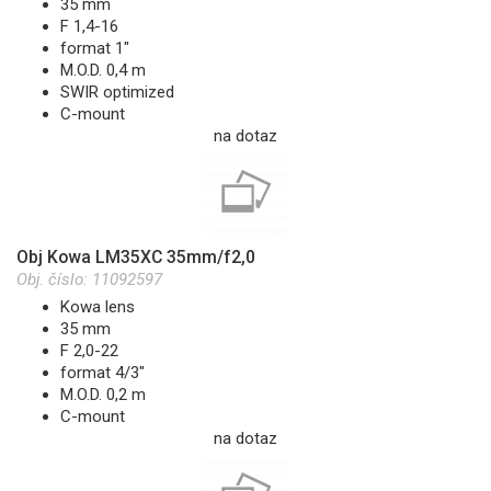
35 mm
F 1,4-16
format 1"
M.O.D. 0,4 m
SWIR optimized
C-mount
na dotaz
Obj Kowa LM35XC 35mm/f2,0
Obj. číslo:
11092597
Kowa lens
35 mm
F 2,0-22
format 4/3"
M.O.D. 0,2 m
C-mount
na dotaz