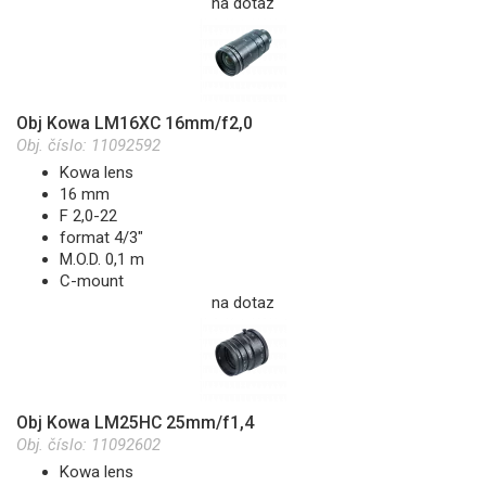
na dotaz
Obj Kowa LM16XC 16mm/f2,0
Obj. číslo:
11092592
Kowa lens
16 mm
F 2,0-22
format 4/3"
M.O.D. 0,1 m
C-mount
na dotaz
Obj Kowa LM25HC 25mm/f1,4
Obj. číslo:
11092602
Kowa lens