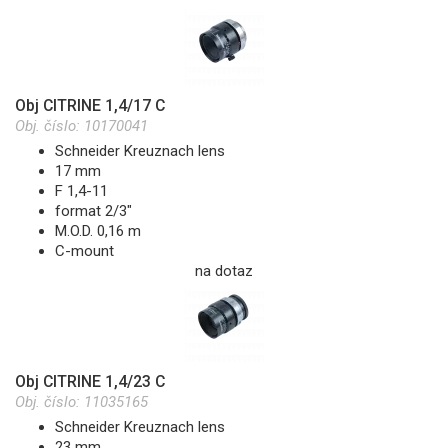
Obj CITRINE 1,4/17 C
Obj. číslo:
10170041
Schneider Kreuznach lens
17 mm
F 1,4-11
format 2/3"
M.O.D. 0,16 m
C-mount
na dotaz
Obj CITRINE 1,4/23 C
Obj. číslo:
11035165
Schneider Kreuznach lens
23 mm