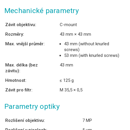
Mechanické parametry
Závit objektivu:
C-mount
Rozměry:
43 mm × 43 mm
Max. vnější průměr:
43 mm (without knurled
screws)
53 mm (with knurled screws)
Max. délka (bez
43 mm
závitu):
Hmotnost:
≤ 125 g
Závit pro filtr:
M 35,5 × 0,5
Parametry optiky
Rozlišení objektivu:
7 MP