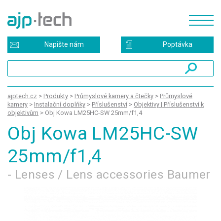
Napište nám
Poptávka
ajptech.cz
>
Produkty
>
Průmyslové kamery a čtečky
>
Průmyslové
kamery
>
Instalační doplňky
>
Příslušenství
>
Objektivy | Příslušenství k
objektivům
>
Obj Kowa LM25HC-SW 25mm/f1,4
Obj Kowa LM25HC-SW
25mm/f1,4
- Lenses / Lens accessories Baumer