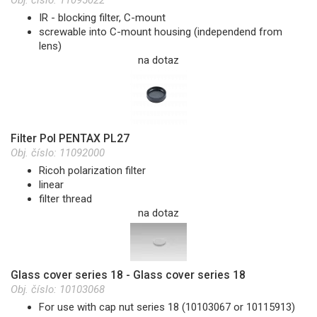
IR - blocking filter, C-mount
screwable into C-mount housing (independend from
lens)
na dotaz
Filter Pol PENTAX PL27
Obj. číslo:
11092000
Ricoh polarization filter
linear
filter thread
na dotaz
Glass cover series 18 - Glass cover series 18
Obj. číslo:
10103068
For use with cap nut series 18 (10103067 or 10115913)