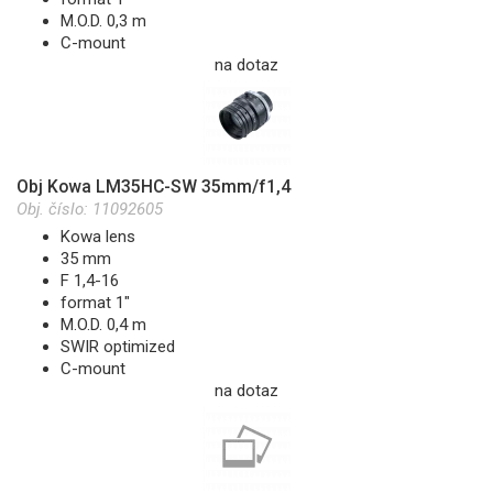
M.O.D. 0,3 m
C-mount
na dotaz
Obj Kowa LM35HC-SW 35mm/f1,4
Obj. číslo:
11092605
Kowa lens
35 mm
F 1,4-16
format 1"
M.O.D. 0,4 m
SWIR optimized
C-mount
na dotaz