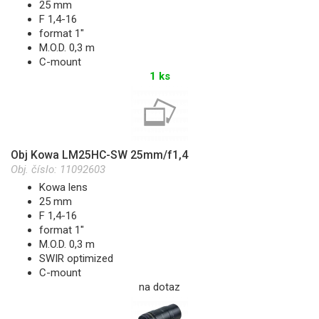
25 mm
F 1,4-16
format 1"
M.O.D. 0,3 m
C-mount
1 ks
Obj Kowa LM25HC-SW 25mm/f1,4
Obj. číslo:
11092603
Kowa lens
25 mm
F 1,4-16
format 1"
M.O.D. 0,3 m
SWIR optimized
C-mount
na dotaz