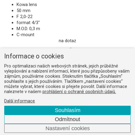
Kowa lens
50 mm
F 2,0-22
format 4/3"
M.O.D. 0,3 m
C-mount
na dotaz
Informace o cookies
Pro optimalizaci našich webových stránek, jejich průběžné
vylepšování a nabízení informací, které jsou přizpůsobeny vašim
Obj Kowa LM8HC 8mm/f1,4
zájmům, používáme cookies. Stisknutím tlačítka „Souhlasím“
Obj. číslo:
11092599
souhlasíte s jejich používáním. Tlačítkem „nastavení cookies“
můžete vybrat, které cookies si přejete povolit. Další informace
Kowa lens
naleznete v našem
prohlášení o ochraně osobních údajů.
8 mm
F 1,4-16
Další informace
format 1"
Souhlasím
M.O.D. 0,1 m
C-mount
Odmítnout
na dotaz
Nastavení cookies