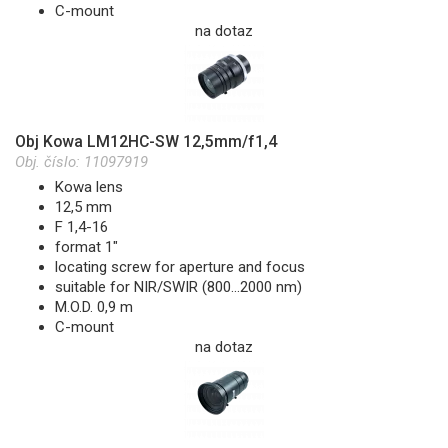
C-mount
na dotaz
Obj Kowa LM12HC-SW 12,5mm/f1,4
Obj. číslo:
11097919
Kowa lens
12,5 mm
F 1,4-16
format 1"
locating screw for aperture and focus
suitable for NIR/SWIR (800...2000 nm)
M.O.D. 0,9 m
C-mount
na dotaz