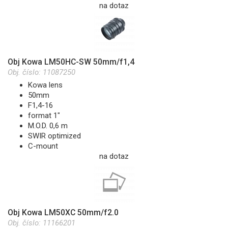
na dotaz
Obj Kowa LM50HC-SW 50mm/f1,4
Obj. číslo:
11087250
Kowa lens
50mm
F1,4-16
format 1"
M.O.D. 0,6 m
SWIR optimized
C-mount
na dotaz
Obj Kowa LM50XC 50mm/f2.0
Obj. číslo:
11166201