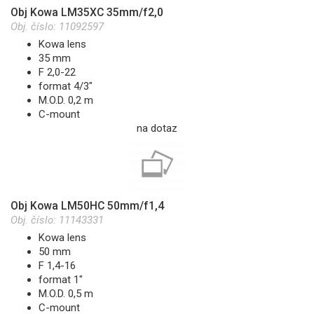
Obj Kowa LM35XC 35mm/f2,0
Obj. číslo:
11092597
Kowa lens
35 mm
F 2,0-22
format 4/3"
M.O.D. 0,2 m
C-mount
na dotaz
Obj Kowa LM50HC 50mm/f1,4
Obj. číslo:
11143331
Kowa lens
50 mm
F 1,4-16
format 1"
M.O.D. 0,5 m
C-mount