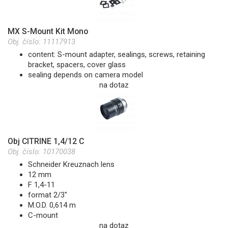
MX S-Mount Kit Mono
Obj. číslo:
11117913
content: S-mount adapter, sealings, screws, retaining
bracket, spacers, cover glass
sealing depends on camera model
na dotaz
Obj CITRINE 1,4/12 C
Obj. číslo:
10170038
Schneider Kreuznach lens
12 mm
F 1,4-11
format 2/3"
M.O.D. 0,614 m
C-mount
na dotaz