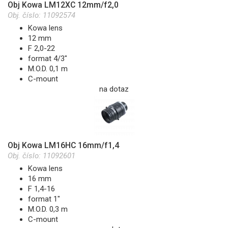
Obj Kowa LM12XC 12mm/f2,0
Obj. číslo:
11092574
Kowa lens
12 mm
F 2,0-22
format 4/3"
M.O.D. 0,1 m
C-mount
na dotaz
Obj Kowa LM16HC 16mm/f1,4
Obj. číslo:
11092601
Kowa lens
16 mm
F 1,4-16
format 1"
M.O.D. 0,3 m
C-mount