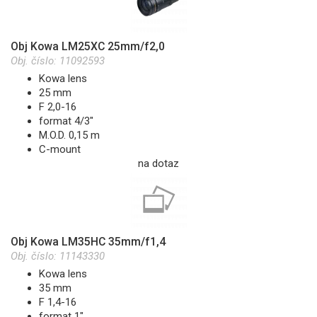
Obj Kowa LM25XC 25mm/f2,0
Obj. číslo:
11092593
Kowa lens
25 mm
F 2,0-16
format 4/3"
M.O.D. 0,15 m
C-mount
na dotaz
Obj Kowa LM35HC 35mm/f1,4
Obj. číslo:
11143330
Kowa lens
35 mm
F 1,4-16
format 1"