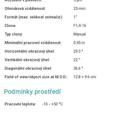
Rozlišení v pixelech:
5 µm
Ohnisková vzdálenost:
25 mm
Formát (max. velikost snímače):
1″
Clona:
F1,4-16
Typ clony:
Manual
Minimální pracovní vzdálenost:
0.45 m
Horizontální obrazový úhel:
29.3 °
Vertikální obrazový úhel:
22 °
Diagonální obrazový úhel:
36.6 °
Field of view/object size at M.O.D.:
12.8 × 9.6 cm
Podmínky prostředí
Pracovní teplota:
-10 - +50 °C