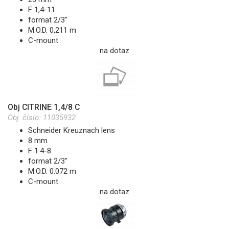
F 1,4-11
format 2/3"
M.O.D. 0,211 m
C-mount
na dotaz
Obj CITRINE 1,4/8 C
Obj. číslo:
11035932
Schneider Kreuznach lens
8 mm
F 1.4-8
format 2/3"
M.O.D. 0.072 m
C-mount
na dotaz