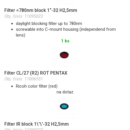
Filter <780nm block 1“-32 H2,5mm
Obj. číslo:
11095023
daylight blocking filter up to 780nm
screwable into C-mount housing (independend from
lens)
1 ks
Filter CL/27 (R2) ROT PENTAX
Obj. číslo:
11006551
Ricoh color filter (red)
na dotaz
Filter IR block 1\'\'-32 H2,5mm
Obj. číslo:
11095022