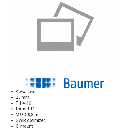
Kowa lens
25 mm
F 1,4-16
format 1"
M.O.D. 0,3 m
SWIR optimized
C-mount