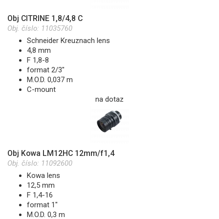
Obj CITRINE 1,8/4,8 C
Obj. číslo:
11035760
Schneider Kreuznach lens
4,8 mm
F 1,8-8
format 2/3"
M.O.D. 0,037 m
C-mount
na dotaz
Obj Kowa LM12HC 12mm/f1,4
Obj. číslo:
11092600
Kowa lens
12,5 mm
F 1,4-16
format 1"
M.O.D. 0,3 m