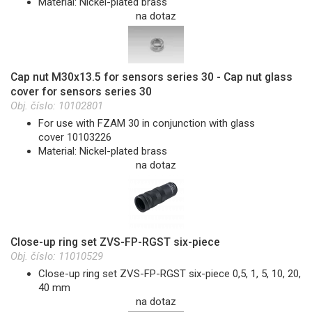
Material: Nickel-plated brass
na dotaz
Cap nut M30x13.5 for sensors series 30 - Cap nut glass
cover for sensors series 30
Obj. číslo:
10102801
For use with FZAM 30 in conjunction with glass
cover 10103226
Material: Nickel-plated brass
na dotaz
Close-up ring set ZVS-FP-RGST six-piece
Obj. číslo:
11010529
Close-up ring set ZVS-FP-RGST six-piece 0,5, 1, 5, 10, 20,
40 mm
na dotaz