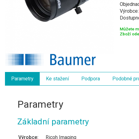
Objednac
Výrobce
Dostupn
Můžete mí
Zboží ode
Parametry
Ke stažení
Podpora
Podobné pr
Parametry
Základní parametry
Výrobce:
Ricoh Imaging