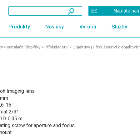
Napište ná
Produkty
Novinky
Výroba
Služby
ry
>
Instalační doplňky
>
Příslušenství
>
Objektivy | Příslušenství k objektiv
coh Imaging lens
 mm
,6-16
mat 2/3"
.D. 0,35 m
ating screw for aperture and focus
mount