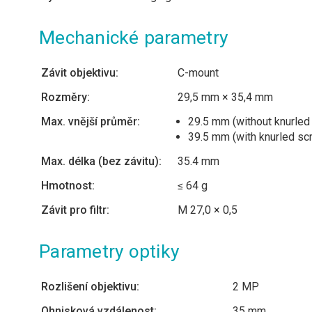
Mechanické parametry
Závit objektivu:
C-mount
Rozměry:
29,5 mm × 35,4 mm
Max. vnější průměr:
29.5 mm (without knurled
39.5 mm (with knurled sc
Max. délka (bez závitu):
35.4 mm
Hmotnost:
≤ 64 g
Závit pro filtr:
M 27,0 × 0,5
Parametry optiky
Rozlišení objektivu:
2 MP
Ohnisková vzdálenost:
35 mm