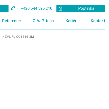
m
+420 544 525 210
Poptávka
Reference
O AJP-tech
Kariéra
Kontakt
ům
>
ZVL-FL-CC3516-2M