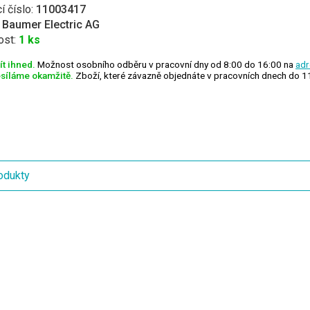
í číslo:
11003417
:
Baumer Electric AG
ost:
1 ks
t ihned.
Možnost osobního odběru v pracovní dny od 8:00 do 16:00 na
adr
síláme okamžitě.
Zboží, které závazně objednáte v pracovních dnech do 1
odukty