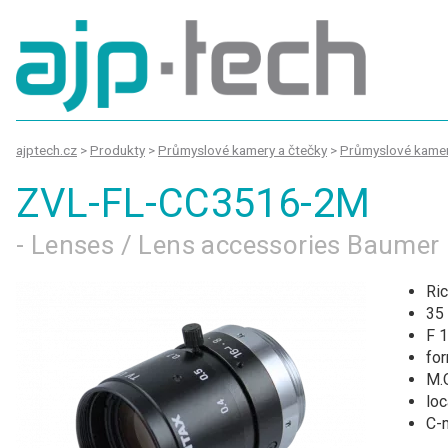
ajptech.cz
>
Produkty
>
Průmyslové kamery a čtečky
>
Průmyslové kame
ZVL-FL-CC3516-2M
- Lenses / Lens accessories Baumer
Ri
35
F 1
for
M.O
loc
C-