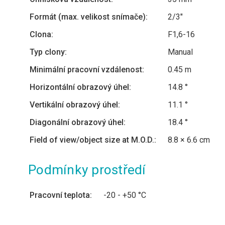
Formát (max. velikost snímače):
2/3″
Clona:
F1,6-16
Typ clony:
Manual
Minimální pracovní vzdálenost:
0.45 m
Horizontální obrazový úhel:
14.8 °
Vertikální obrazový úhel:
11.1 °
Diagonální obrazový úhel:
18.4 °
Field of view/object size at M.O.D.:
8.8 × 6.6 cm
Podmínky prostředí
Pracovní teplota:
-20 - +50 °C