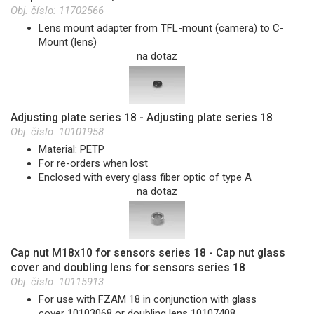
Obj. číslo:
11702566
Lens mount adapter from TFL-mount (camera) to C-
Mount (lens)
na dotaz
Adjusting plate series 18 - Adjusting plate series 18
Obj. číslo:
10101958
Material: PETP
For re-orders when lost
Enclosed with every glass fiber optic of type A
na dotaz
Cap nut M18x10 for sensors series 18 - Cap nut glass
cover and doubling lens for sensors series 18
Obj. číslo:
10115913
For use with FZAM 18 in conjunction with glass
cover 10103068 or doubling lens 10107408