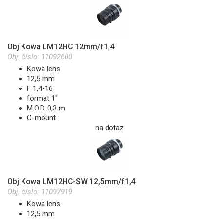
Obj Kowa LM12HC 12mm/f1,4
Obj. číslo:
11092600
Kowa lens
12,5 mm
F 1,4-16
format 1"
M.O.D. 0,3 m
C-mount
na dotaz
Obj Kowa LM12HC-SW 12,5mm/f1,4
Obj. číslo:
11097919
Kowa lens
12,5 mm