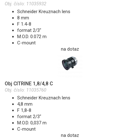
Obj. číslo:
11035932
Schneider Kreuznach lens
8 mm
F 1.4-8
format 2/3"
M.O.D. 0.072 m
C-mount
na dotaz
Obj CITRINE 1,8/4,8 C
Obj. číslo:
11035760
Schneider Kreuznach lens
4,8 mm
F 1,8-8
format 2/3"
M.O.D. 0,037 m
C-mount
na dotaz