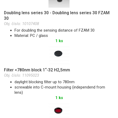
Doubling lens series 30 - Doubling lens series 30 FZAM
30
Obj. číslo:
10107408
For doubling the sensing distance of FZAM 30
Material: PC / glass
1 ks
Filter <780nm block 1“-32 H2,5mm
Obj. číslo:
11095023
daylight blocking filter up to 780nm
screwable into C-mount housing (independend from
lens)
1 ks