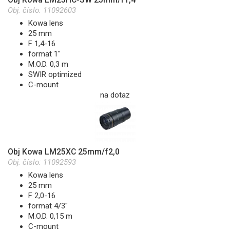
Obj. číslo:
11092603
Kowa lens
25 mm
F 1,4-16
format 1"
M.O.D. 0,3 m
SWIR optimized
C-mount
na dotaz
Obj Kowa LM25XC 25mm/f2,0
Obj. číslo:
11092593
Kowa lens
25 mm
F 2,0-16
format 4/3"
M.O.D. 0,15 m
C-mount