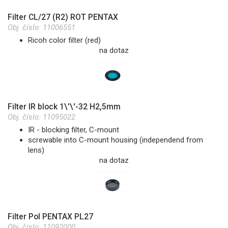
Filter CL/27 (R2) ROT PENTAX
Obj. číslo:
11006551
Ricoh color filter (red)
na dotaz
Filter IR block 1\'\'-32 H2,5mm
Obj. číslo:
11095022
IR - blocking filter, C-mount
screwable into C-mount housing (independend from
lens)
na dotaz
Filter Pol PENTAX PL27
Obj. číslo:
11092000