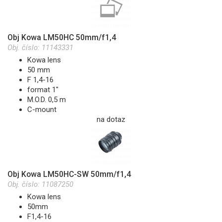
Obj Kowa LM50HC 50mm/f1,4
Obj. číslo:
11143331
Kowa lens
50 mm
F 1,4-16
format 1"
M.O.D. 0,5 m
C-mount
na dotaz
Obj Kowa LM50HC-SW 50mm/f1,4
Obj. číslo:
11087250
Kowa lens
50mm
F1,4-16