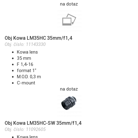
na dotaz
Obj Kowa LM35HC 35mm/f1,4
Obj. číslo:
11143330
Kowa lens
35 mm
F 1,4-16
format 1"
M.O.D. 0,3 m
C-mount
na dotaz
Obj Kowa LM35HC-SW 35mm/f1,4
Obj. číslo:
11092605
Kowa lens