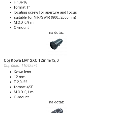
F 1,4-16
format 1"
locating screw for aperture and focus
suitable for NIR/SWIR (800...2000 nm)
M.O.D. 0,9 m
C-mount
na dotaz
Obj Kowa LM12XC 12mm/f2,0
Obj. číslo:
11092574
Kowa lens
12 mm
F 2,0-22
format 4/3"
M.O.D. 0,1 m
C-mount
na dotaz