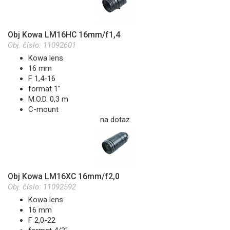
Obj Kowa LM16HC 16mm/f1,4
Obj. číslo:
11092601
Kowa lens
16 mm
F 1,4-16
format 1"
M.O.D. 0,3 m
C-mount
na dotaz
Obj Kowa LM16XC 16mm/f2,0
Obj. číslo:
11092592
Kowa lens
16 mm
F 2,0-22