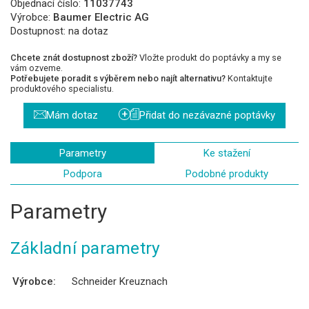
Objednací číslo:
11037743
Výrobce:
Baumer Electric AG
Dostupnost:
na dotaz
Chcete znát dostupnost zboží?
Vložte produkt do poptávky a my se
vám ozveme.
Potřebujete poradit s výběrem nebo najít alternativu?
Kontaktujte
produktového specialistu.
+
Mám dotaz
Přidat do nezávazné poptávky
Parametry
Ke stažení
Podpora
Podobné produkty
Parametry
Základní parametry
Výrobce:
Schneider Kreuznach