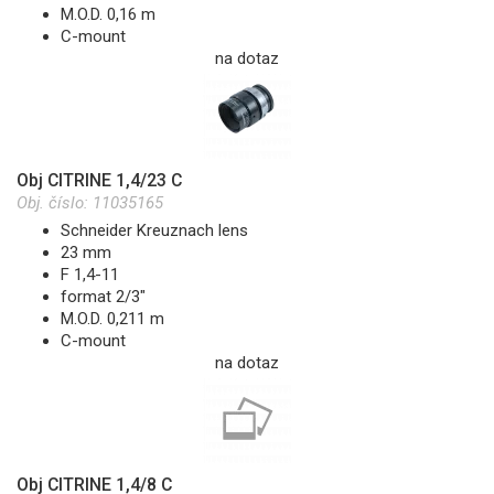
M.O.D. 0,16 m
C-mount
na dotaz
Obj CITRINE 1,4/23 C
Obj. číslo:
11035165
Schneider Kreuznach lens
23 mm
F 1,4-11
format 2/3"
M.O.D. 0,211 m
C-mount
na dotaz
Obj CITRINE 1,4/8 C