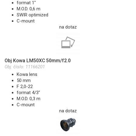
format 1"
M.O.D. 0,6 m
SWIR optimized
C-mount
na dotaz
Obj Kowa LM50XC 50mm/f2.0
Obj. číslo:
11166201
Kowa lens
50 mm
F 2,0-22
format 4/3"
M.O.D. 0,3 m
C-mount
na dotaz