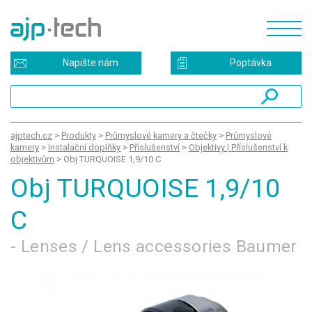
Napište nám
Poptávka
ajptech.cz
>
Produkty
>
Průmyslové kamery a čtečky
>
Průmyslové
kamery
>
Instalační doplňky
>
Příslušenství
>
Objektivy | Příslušenství k
objektivům
>
Obj TURQUOISE 1,9/10 C
Obj TURQUOISE 1,9/10
C
- Lenses / Lens accessories Baumer