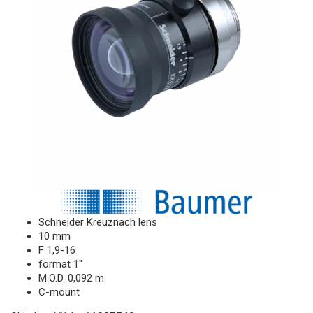
Schneider Kreuznach lens
10 mm
F 1,9-16
format 1"
M.O.D. 0,092 m
C-mount