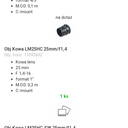
format 4/3"
M.O.D. 0,1 m
C-mount
na dotaz
Obj Kowa LM25HC 25mm/f1,4
Obj. číslo:
11092602
Kowa lens
25 mm
F 1,4-16
format 1"
M.O.D. 0,3 m
C-mount
1 ks
Obj Kowa LM25HC-SW 25mm/f1,4