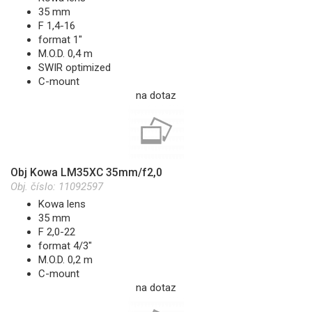
35 mm
F 1,4-16
format 1"
M.O.D. 0,4 m
SWIR optimized
C-mount
na dotaz
Obj Kowa LM35XC 35mm/f2,0
Obj. číslo:
11092597
Kowa lens
35 mm
F 2,0-22
format 4/3"
M.O.D. 0,2 m
C-mount
na dotaz