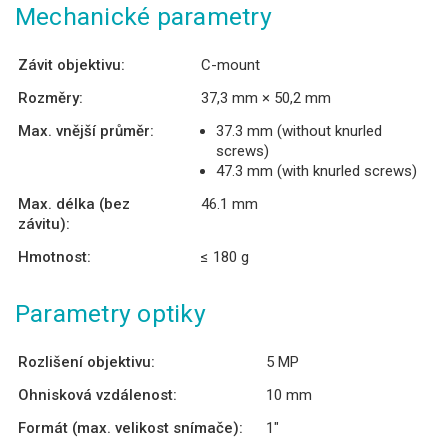
Mechanické parametry
Závit objektivu:
C-mount
Rozměry:
37,3 mm × 50,2 mm
Max. vnější průměr:
37.3 mm (without knurled
screws)
47.3 mm (with knurled screws)
Max. délka (bez
46.1 mm
závitu):
Hmotnost:
≤ 180 g
Parametry optiky
Rozlišení objektivu:
5 MP
Ohnisková vzdálenost:
10 mm
Formát (max. velikost snímače):
1″