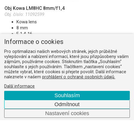
Obj Kowa LM8HC 8mm/f1,4
Obj. číslo:
11092599
Kowa lens
8 mm
F 1,4-16
format 1"
Informace o cookies
M.O.D. 0,1 m
C-mount
Pro optimalizaci našich webových stránek, jejich průběžné
vylepšování a nabízení informací, které jsou přizpůsobeny vašim
na dotaz
zájmům, používáme cookies. Stisknutím tlačítka „Souhlasím“
souhlasíte s jejich používáním. Tlačítkem „nastavení cookies“
můžete vybrat, které cookies si přejete povolit. Další informace
naleznete v našem
prohlášení o ochraně osobních údajů.
Další informace
Obj Kowa LM8JC10M 8,5mm/1,8
Souhlasím
Obj. číslo:
11091819
Odmítnout
Kowa lens
8,5 mm
Nastavení cookies
F 1,6-22
format 2/3"
M.O.D. 0,1 m