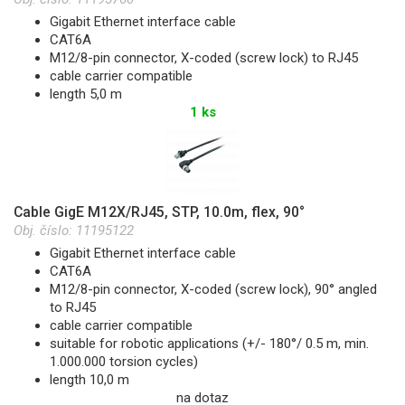
Gigabit Ethernet interface cable
CAT6A
M12/8-pin connector, X-coded (screw lock) to RJ45
cable carrier compatible
length 5,0 m
1 ks
Cable GigE M12X/RJ45, STP, 10.0m, flex, 90°
Obj. číslo:
11195122
Gigabit Ethernet interface cable
CAT6A
M12/8-pin connector, X-coded (screw lock), 90° angled
to RJ45
cable carrier compatible
suitable for robotic applications (+/- 180°/ 0.5 m, min.
1.000.000 torsion cycles)
length 10,0 m
na dotaz