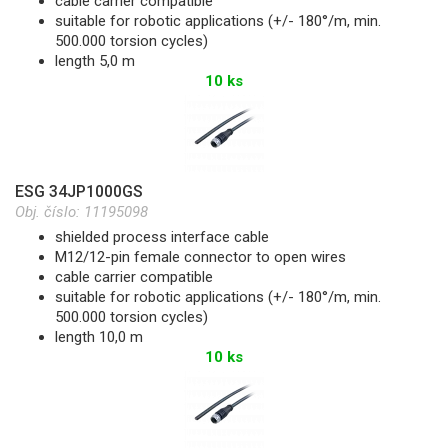
cable carrier compatible
suitable for robotic applications (+/- 180°/m, min.
500.000 torsion cycles)
length 5,0 m
10 ks
ESG 34JP1000GS
Obj. číslo:
11195098
shielded process interface cable
M12/12-pin female connector to open wires
cable carrier compatible
suitable for robotic applications (+/- 180°/m, min.
500.000 torsion cycles)
length 10,0 m
10 ks