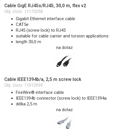
Cable GigE RJ45s/RJ45, 30,0 m, flex v2
Obj. číslo:
11173258
Gigabit Ethernet interface cable
CAT5e
RJ45 (screw lock) to RJ45
suitable for cable carrier and torsion applications
length 30,0 m
na dotaz
Cable IEEE1394b/a, 2,5 m screw lock
Obj. číslo:
11012959
FireWire® interface cable
IEEE1394b connector (screw lock) to IEEE1394a
délka 2,5 m
na dotaz