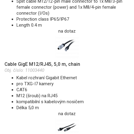
Split cable M12/12-pin male connector to 1x M8/3-pin
female connector (power) and 1x M8/4-pin female
connector (I/Os)
Protection class IP65/IP67
Length 0.4 m
na dotaz
Cable GigE M12/RJ45, 5,0 m, chain
Obj. číslo:
11003440
Kabel rozhraní Gigabit Ethernet
pro TXG-I7 kamery
CAT6
M12 (šroub) na RJ45
kompatibilní s kabelovým nosičem
Délka 5,0 m
na dotaz