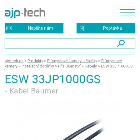
Napište nám
Poptávka
ajptech.cz
>
Produkty
>
Průmyslové kamery a čtečky
>
Průmyslové
kamery
>
Instalační doplňky
>
Příslušenství
>
Kabely
>
ESW 33JP1000GS
ESW 33JP1000GS
- Kabel Baumer