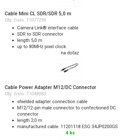
Cable Mini CL SDR/SDR 5,0 m
Obj. číslo:
11077296
Camera Link® interface cable
SDR to SDR connector
length 5,0 m
up to 80MHz pixel clock
na dotaz
Cable Power Adapter M12/DC Connector
Obj. číslo:
11048083
shielded adapter connection cable
M12/12-pin male connector to confectioned DC
connector
length 2,0 m
manufactured cable: 11201118 ESG 34JP0200GS
4 ks