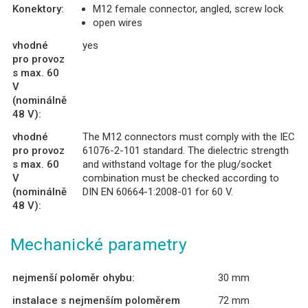
Konektory:
M12 female connector, angled, screw lock
open wires
vhodné
yes
pro provoz
s max. 60
V
(nominálně
48 V):
vhodné
The M12 connectors must comply with the IEC
pro provoz
61076-2-101 standard. The dielectric strength
s max. 60
and withstand voltage for the plug/socket
V
combination must be checked according to
(nominálně
DIN EN 60664-1:2008-01 for 60 V.
48 V):
Mechanické parametry
nejmenší poloměr ohybu:
30 mm
instalace s nejmenším poloměrem
72 mm