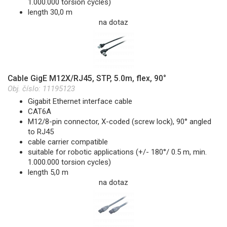
1.000.000 torsion cycles)
length 30,0 m
na dotaz
Cable GigE M12X/RJ45, STP, 5.0m, flex, 90°
Obj. číslo:
11195123
Gigabit Ethernet interface cable
CAT6A
M12/8-pin connector, X-coded (screw lock), 90° angled
to RJ45
cable carrier compatible
suitable for robotic applications (+/- 180°/ 0.5 m, min.
1.000.000 torsion cycles)
length 5,0 m
na dotaz