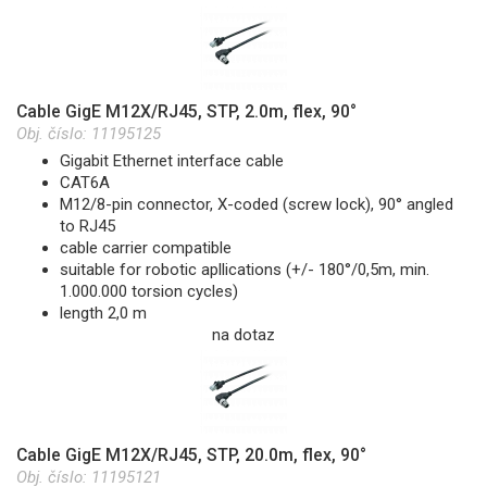
Cable GigE M12X/RJ45, STP, 2.0m, flex, 90°
Obj. číslo:
11195125
Gigabit Ethernet interface cable
CAT6A
M12/8-pin connector, X-coded (screw lock), 90° angled
to RJ45
cable carrier compatible
suitable for robotic apllications (+/- 180°/0,5m, min.
1.000.000 torsion cycles)
length 2,0 m
na dotaz
Cable GigE M12X/RJ45, STP, 20.0m, flex, 90°
Obj. číslo:
11195121