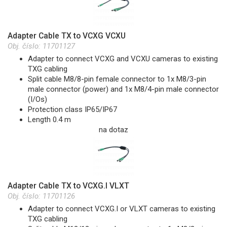
Adapter Cable TX to VCXG VCXU
Obj. číslo:
11701127
Adapter to connect VCXG and VCXU cameras to existing
TXG cabling
Split cable M8/8-pin female connector to 1x M8/3-pin
male connector (power) and 1x M8/4-pin male connector
(I/Os)
Protection class IP65/IP67
Length 0.4 m
na dotaz
Adapter Cable TX to VCXG.I VLXT
Obj. číslo:
11701126
Adapter to connect VCXG.I or VLXT cameras to existing
TXG cabling