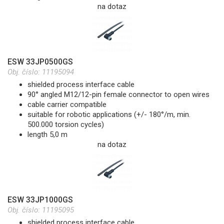
na dotaz
ESW 33JP0500GS
Obj. číslo:
11195094
shielded process interface cable
90° angled M12/12-pin female connector to open wires
cable carrier compatible
suitable for robotic applications (+/- 180°/m, min.
500.000 torsion cycles)
length 5,0 m
na dotaz
ESW 33JP1000GS
Obj. číslo:
11195095
shielded process interface cable