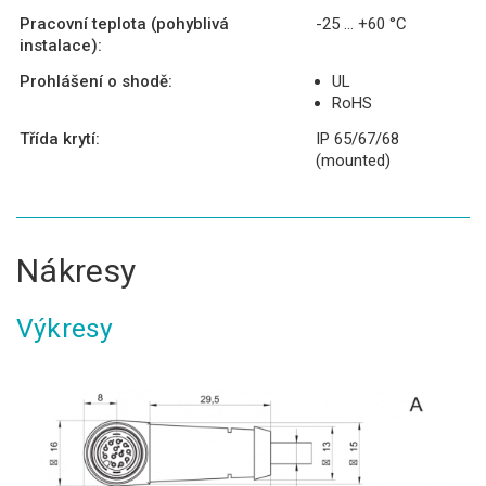
Pracovní teplota (pohyblivá
-25 ... +60 °C
instalace):
Prohlášení o shodě:
UL
RoHS
Třída krytí:
IP 65/67/68
(mounted)
Nákresy
Výkresy