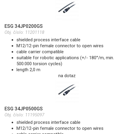
ESG 34JP0200GS
Obj. číslo:
11201118
shielded process interface cable
M12/12-pin female connector to open wires
cable carrier compatible
suitable for robotic applications (+/- 180°/m, min.
500.000 torsion cycles)
length 2,0 m
na dotaz
ESG 34JP0500GS
Obj. číslo:
11195097
shielded process interface cable
M12/12-pin female connector to open wires