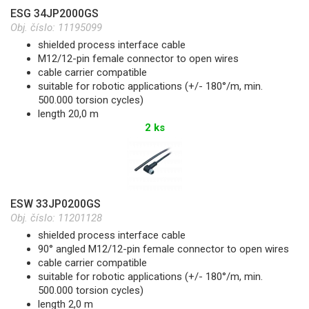
ESG 34JP2000GS
Obj. číslo:
11195099
shielded process interface cable
M12/12-pin female connector to open wires
cable carrier compatible
suitable for robotic applications (+/- 180°/m, min.
500.000 torsion cycles)
length 20,0 m
2 ks
ESW 33JP0200GS
Obj. číslo:
11201128
shielded process interface cable
90° angled M12/12-pin female connector to open wires
cable carrier compatible
suitable for robotic applications (+/- 180°/m, min.
500.000 torsion cycles)
length 2,0 m