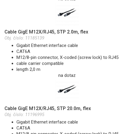
Cable GigE M12X/RJ45, STP 2.0m, flex
Obj. číslo:
11185139
Gigabit Ethernet interface cable
CAT6A
M12/8-pin connector, X-coded (screw lock) to RJ45
cable carrier compatible
length 2,0 m
na dotaz
Cable GigE M12X/RJ45, STP 20.0m, flex
Obj. číslo:
11196995
Gigabit Ethernet interface cable
CAT6A
M12/8-pin connector, X-coded (screw lock) to RJ45