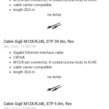
cable carrier compatible
length 20,0 m
na dotaz
Cable GigE M12X/RJ45, STP 30.0m, flex
Obj. číslo:
11185190
Gigabit Ethernet interface cable
CAT6A
M12/8-pin connector, X-coded (screw lock) to RJ45
cable carrier compatible
length 30,0 m
na dotaz
Cable GigE M12X/RJ45, STP 5.0m, flex
Obj. číslo:
11195760