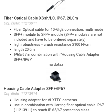
Fiber Optical Cable XSsh/LC, IP67, 20,0m
Obj. číslo:
11213911
Fiber Optical cable for 10-GigE connection, multi mode
SFP+ module to SFP+ module (SFP+ modules are not
included and have to be ordered separately)
high robustness - crush resistance 2100 N/cm
length 20.0m
IP65/67 in combination with “Housing Cable Adapter
SFP+/IP67”
na dotaz
Housing Cable Adapter SFP+/IP67
Obj. číslo:
11213914
Housing adapter for VLXT.FO cameras
use in combination with Harting fiber optical cable IP67
(11213911) to reach IP 65/67 protection class