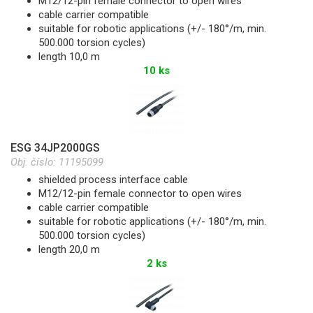
M12/12-pin female connector to open wires
cable carrier compatible
suitable for robotic applications (+/- 180°/m, min.
500.000 torsion cycles)
length 10,0 m
10 ks
ESG 34JP2000GS
Obj. číslo:
11195099
shielded process interface cable
M12/12-pin female connector to open wires
cable carrier compatible
suitable for robotic applications (+/- 180°/m, min.
500.000 torsion cycles)
length 20,0 m
2 ks