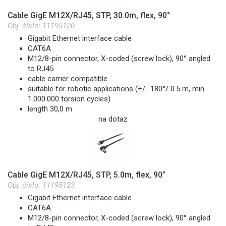
Cable GigE M12X/RJ45, STP, 30.0m, flex, 90°
Obj. číslo:
11195120
Gigabit Ethernet interface cable
CAT6A
M12/8-pin connector, X-coded (screw lock), 90° angled
to RJ45
cable carrier compatible
suitable for robotic applications (+/- 180°/ 0.5 m, min.
1.000.000 torsion cycles)
length 30,0 m
na dotaz
Cable GigE M12X/RJ45, STP, 5.0m, flex, 90°
Obj. číslo:
11195123
Gigabit Ethernet interface cable
CAT6A
M12/8-pin connector, X-coded (screw lock), 90° angled