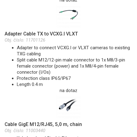
Adapter Cable TX to VCXG.I VLXT
Obj. číslo:
11701126
Adapter to connect VCXG.I or VLXT cameras to existing
TXG cabling
Split cable M12/12-pin male connector to 1x M8/3-pin
female connector (power) and 1x M8/4-pin female
connector (I/Os)
Protection class IP65/IP67
Length 0.4 m
na dotaz
Cable GigE M12/RJ45, 5,0 m, chain
Obj. číslo:
11003440