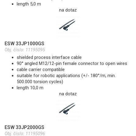
length 5,0 m
na dotaz
ESW 33JP1000GS
Obj. číslo:
11195095
shielded process interface cable
90° angled M12/12-pin female connector to open wires
cable carrier compatible
suitable for robotic applications (+/- 180°/m, min.
500.000 torsion cycles)
length 10,0 m
na dotaz
ESW 33JP2000GS
Obj. číslo:
11195096