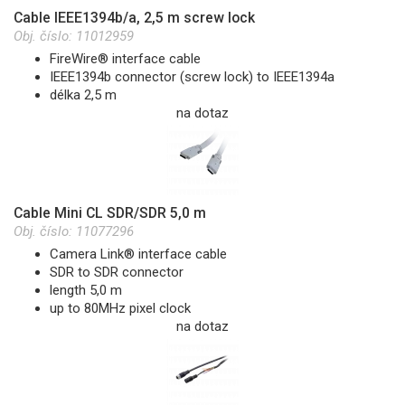
Cable IEEE1394b/a, 2,5 m screw lock
Obj. číslo:
11012959
FireWire® interface cable
IEEE1394b connector (screw lock) to IEEE1394a
délka 2,5 m
na dotaz
Cable Mini CL SDR/SDR 5,0 m
Obj. číslo:
11077296
Camera Link® interface cable
SDR to SDR connector
length 5,0 m
up to 80MHz pixel clock
na dotaz