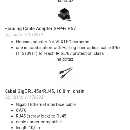
na dotaz
Housing Cable Adapter SFP+/IP67
Obj. číslo:
11213914
Housing adapter for VLXT.FO cameras
use in combination with Harting fiber optical cable IP67
(11213911) to reach IP 65/67 protection class
na dotaz
Kabel GigE RJ45s/RJ45, 10,0 m, chain
Obj. číslo:
11150302
Gigabit Ethernet interface cable
CAT6
RJ45 (screw lock) to RJ45
cable carrier compatible
length 10,0 m