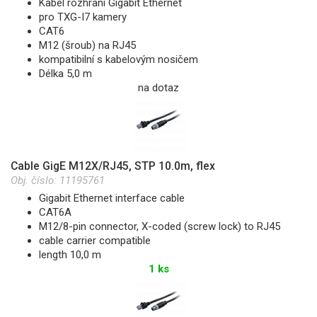
Kabel rozhraní Gigabit Ethernet
pro TXG-I7 kamery
CAT6
M12 (šroub) na RJ45
kompatibilní s kabelovým nosičem
Délka 5,0 m
na dotaz
Cable GigE M12X/RJ45, STP 10.0m, flex
Obj. číslo:
11195761
Gigabit Ethernet interface cable
CAT6A
M12/8-pin connector, X-coded (screw lock) to RJ45
cable carrier compatible
length 10,0 m
1 ks