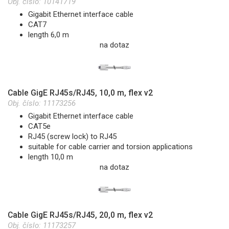
Obj. číslo:
10141719
Gigabit Ethernet interface cable
CAT7
length 6,0 m
na dotaz
Cable GigE RJ45s/RJ45, 10,0 m, flex v2
Obj. číslo:
11173256
Gigabit Ethernet interface cable
CAT5e
RJ45 (screw lock) to RJ45
suitable for cable carrier and torsion applications
length 10,0 m
na dotaz
Cable GigE RJ45s/RJ45, 20,0 m, flex v2
Obj. číslo:
11173257