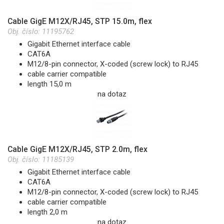
Cable GigE M12X/RJ45, STP 15.0m, flex
Obj. číslo:
11195762
Gigabit Ethernet interface cable
CAT6A
M12/8-pin connector, X-coded (screw lock) to RJ45
cable carrier compatible
length 15,0 m
na dotaz
Cable GigE M12X/RJ45, STP 2.0m, flex
Obj. číslo:
11185139
Gigabit Ethernet interface cable
CAT6A
M12/8-pin connector, X-coded (screw lock) to RJ45
cable carrier compatible
length 2,0 m
na dotaz