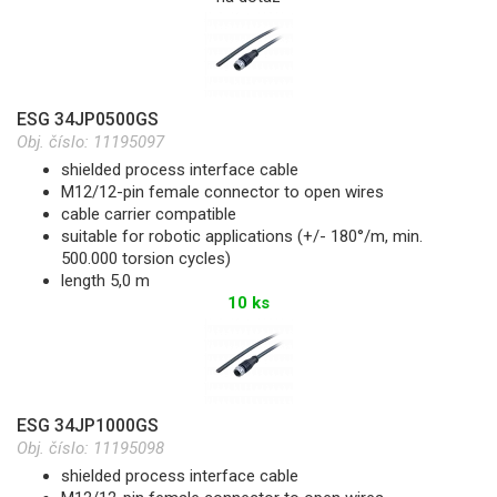
ESG 34JP0500GS
Obj. číslo:
11195097
shielded process interface cable
M12/12-pin female connector to open wires
cable carrier compatible
suitable for robotic applications (+/- 180°/m, min.
500.000 torsion cycles)
length 5,0 m
10 ks
ESG 34JP1000GS
Obj. číslo:
11195098
shielded process interface cable