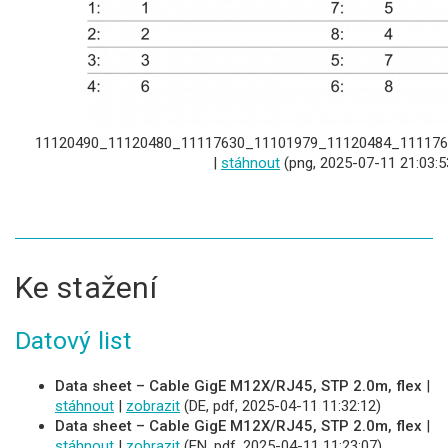
11120490_11120480_11117630_11101979_11120484_111176
|
stáhnout
(png, 2025-07-11 21:03:5
Ke stažení
Datový list
Data sheet – Cable GigE M12X/RJ45, STP 2.0m, flex
|
stáhnout
|
zobrazit
(DE, pdf, 2025-04-11 11:32:12)
Data sheet – Cable GigE M12X/RJ45, STP 2.0m, flex
|
stáhnout
|
zobrazit
(EN, pdf, 2025-04-11 11:23:07)