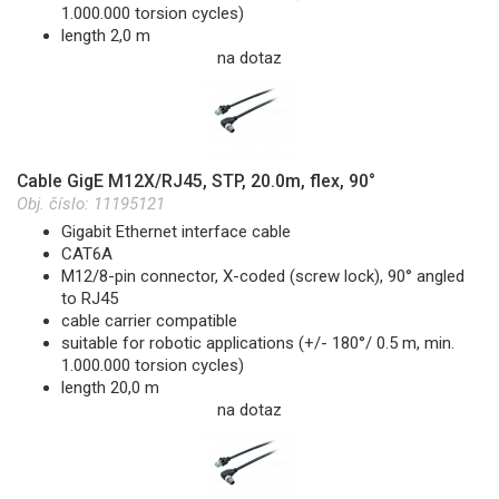
1.000.000 torsion cycles)
length 2,0 m
na dotaz
Cable GigE M12X/RJ45, STP, 20.0m, flex, 90°
Obj. číslo:
11195121
Gigabit Ethernet interface cable
CAT6A
M12/8-pin connector, X-coded (screw lock), 90° angled
to RJ45
cable carrier compatible
suitable for robotic applications (+/- 180°/ 0.5 m, min.
1.000.000 torsion cycles)
length 20,0 m
na dotaz