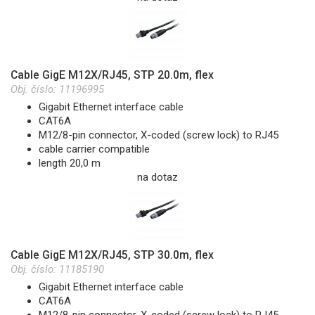
Cable GigE M12X/RJ45, STP 20.0m, flex
Obj. číslo:
11196995
Gigabit Ethernet interface cable
CAT6A
M12/8-pin connector, X-coded (screw lock) to RJ45
cable carrier compatible
length 20,0 m
na dotaz
Cable GigE M12X/RJ45, STP 30.0m, flex
Obj. číslo:
11185190
Gigabit Ethernet interface cable
CAT6A
M12/8-pin connector, X-coded (screw lock) to RJ45