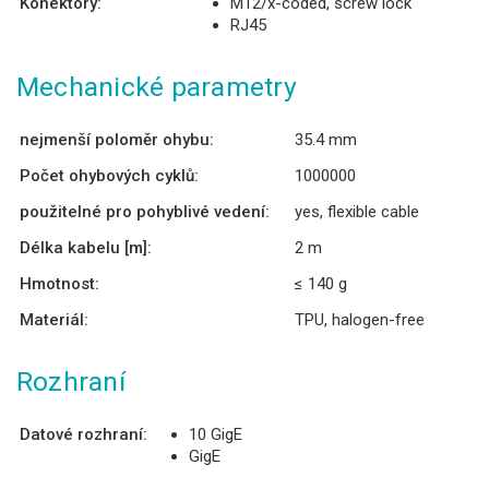
Konektory:
M12/x-coded, screw lock
RJ45
Mechanické parametry
nejmenší poloměr ohybu:
35.4 mm
Počet ohybových cyklů:
1000000
použitelné pro pohyblivé vedení:
yes, flexible cable
Délka kabelu [m]:
2 m
Hmotnost:
≤ 140 g
Materiál:
TPU, halogen-free
Rozhraní
Datové rozhraní:
10 GigE
GigE