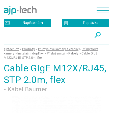
Napište nám
Poptávka
ajptech.cz
>
Produkty
>
Průmyslové kamery a čtečky
>
Průmyslové
kamery
>
Instalační doplňky
>
Příslušenství
>
Kabely
>
Cable GigE
M12X/RJ45, STP 2.0m, flex
Cable GigE M12X/RJ45,
STP 2.0m, flex
- Kabel Baumer