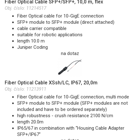
Fiber Optical Cable SFP+/SFP+, 10,0 m, flex
Obj. číslo:
11214517
Fiber Optical cable for 10-GigE connection
SFP+ module to SFP+ module (direct attached)
cable carrier compatible
suitable for robotic applications
length 10.0 m
Juniper Coding
na dotaz
Fiber Optical Cable XSsh/LC, IP67, 20,0m
Obj. číslo:
11213911
Fiber Optical cable for 10-GigE connection, multi mode
SFP+ module to SFP+ module (SFP+ modules are not
included and have to be ordered separately)
high robustness - crush resistance 2100 N/cm
length 20.0m
IP65/67 in combination with “Housing Cable Adapter
SFP+/IP67”