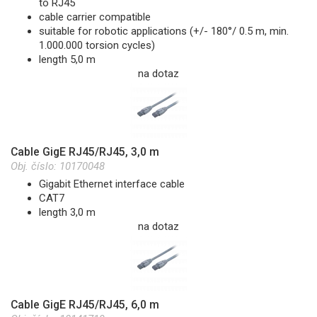
to RJ45
cable carrier compatible
suitable for robotic applications (+/- 180°/ 0.5 m, min.
1.000.000 torsion cycles)
length 5,0 m
na dotaz
Cable GigE RJ45/RJ45, 3,0 m
Obj. číslo:
10170048
Gigabit Ethernet interface cable
CAT7
length 3,0 m
na dotaz
Cable GigE RJ45/RJ45, 6,0 m