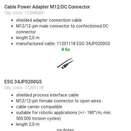
Cable Power Adapter M12/DC Connector
Obj. číslo:
11048083
shielded adapter connection cable
M12/12-pin male connector to confectioned DC
connector
length 2,0 m
manufactured cable: 11201118 ESG 34JP0200GS
4 ks
ESG 34JP0200GS
Obj. číslo:
11201118
shielded process interface cable
M12/12-pin female connector to open wires
cable carrier compatible
suitable for robotic applications (+/- 180°/m, min.
500.000 torsion cycles)
length 2,0 m
na dotaz