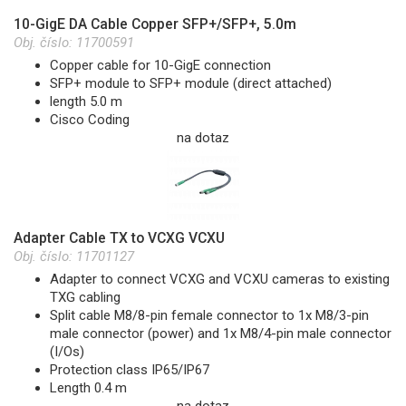
10-GigE DA Cable Copper SFP+/SFP+, 5.0m
Obj. číslo:
11700591
Copper cable for 10-GigE connection
SFP+ module to SFP+ module (direct attached)
length 5.0 m
Cisco Coding
na dotaz
Adapter Cable TX to VCXG VCXU
Obj. číslo:
11701127
Adapter to connect VCXG and VCXU cameras to existing
TXG cabling
Split cable M8/8-pin female connector to 1x M8/3-pin
male connector (power) and 1x M8/4-pin male connector
(I/Os)
Protection class IP65/IP67
Length 0.4 m
na dotaz