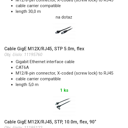
cable carrier compatible
length 30,0 m
na dotaz
Cable GigE M12X/RJ45, STP 5.0m, flex
Obj. číslo:
11195760
Gigabit Ethernet interface cable
CAT6A
M12/8-pin connector, X-coded (screw lock) to RJ45
cable carrier compatible
length 5,0 m
1 ks
Cable GigE M12X/RJ45, STP, 10.0m, flex, 90°
Obj. číslo:
11195122