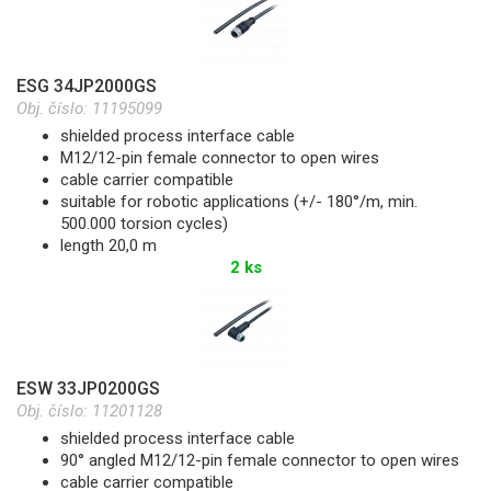
ESG 34JP2000GS
Obj. číslo:
11195099
shielded process interface cable
M12/12-pin female connector to open wires
cable carrier compatible
suitable for robotic applications (+/- 180°/m, min.
500.000 torsion cycles)
length 20,0 m
2 ks
ESW 33JP0200GS
Obj. číslo:
11201128
shielded process interface cable
90° angled M12/12-pin female connector to open wires
cable carrier compatible