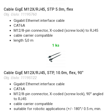
Cable GigE M12X/RJ45, STP 5.0m, flex
Obj. číslo:
11195760
Gigabit Ethernet interface cable
CAT6A
M12/8-pin connector, X-coded (screw lock) to RJ45
cable carrier compatible
length 5,0 m
1 ks
Cable GigE M12X/RJ45, STP, 10.0m, flex, 90°
Obj. číslo:
11195122
Gigabit Ethernet interface cable
CAT6A
M12/8-pin connector, X-coded (screw lock), 90° angled
to RJ45
cable carrier compatible
suitable for robotic applications (+/- 180°/ 0.5 m, min.