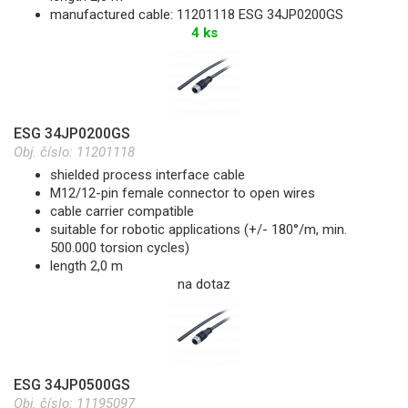
manufactured cable: 11201118 ESG 34JP0200GS
4 ks
ESG 34JP0200GS
Obj. číslo:
11201118
shielded process interface cable
M12/12-pin female connector to open wires
cable carrier compatible
suitable for robotic applications (+/- 180°/m, min.
500.000 torsion cycles)
length 2,0 m
na dotaz
ESG 34JP0500GS
Obj. číslo:
11195097