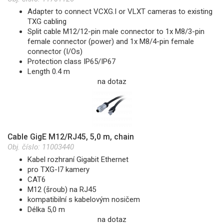
Adapter to connect VCXG.I or VLXT cameras to existing
TXG cabling
Split cable M12/12-pin male connector to 1x M8/3-pin
female connector (power) and 1x M8/4-pin female
connector (I/Os)
Protection class IP65/IP67
Length 0.4 m
na dotaz
Cable GigE M12/RJ45, 5,0 m, chain
Obj. číslo:
11003440
Kabel rozhraní Gigabit Ethernet
pro TXG-I7 kamery
CAT6
M12 (šroub) na RJ45
kompatibilní s kabelovým nosičem
Délka 5,0 m
na dotaz