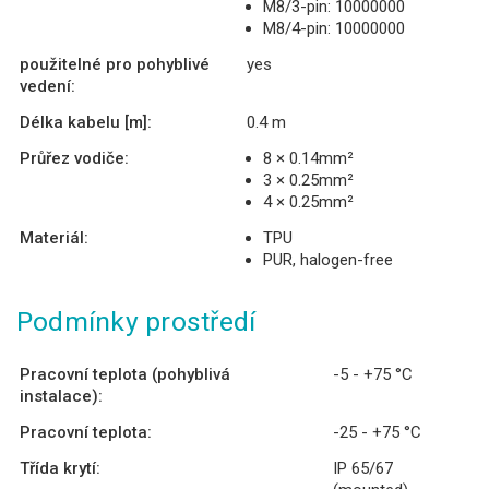
M8/3-pin: 10000000
M8/4-pin: 10000000
použitelné pro pohyblivé
yes
vedení:
Délka kabelu [m]:
0.4 m
Průřez vodiče:
8 × 0.14mm²
3 × 0.25mm²
4 × 0.25mm²
Materiál:
TPU
PUR, halogen-free
Podmínky prostředí
Pracovní teplota (pohyblivá
-5 - +75 °C
instalace):
Pracovní teplota:
-25 - +75 °C
Třída krytí:
IP 65/67