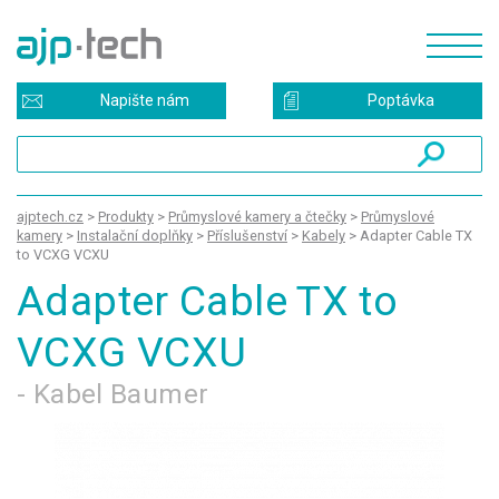
Napište nám
Poptávka
ajptech.cz
>
Produkty
>
Průmyslové kamery a čtečky
>
Průmyslové
kamery
>
Instalační doplňky
>
Příslušenství
>
Kabely
>
Adapter Cable TX
to VCXG VCXU
Adapter Cable TX to
VCXG VCXU
- Kabel Baumer