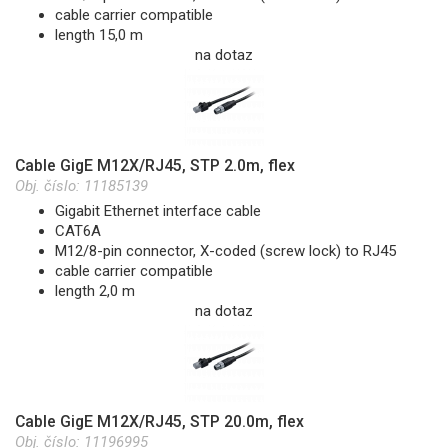
cable carrier compatible
length 15,0 m
na dotaz
Cable GigE M12X/RJ45, STP 2.0m, flex
Obj. číslo:
11185139
Gigabit Ethernet interface cable
CAT6A
M12/8-pin connector, X-coded (screw lock) to RJ45
cable carrier compatible
length 2,0 m
na dotaz
Cable GigE M12X/RJ45, STP 20.0m, flex
Obj. číslo:
11196995