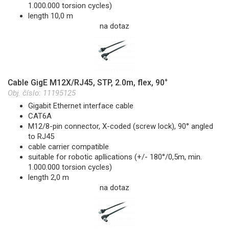
1.000.000 torsion cycles)
length 10,0 m
na dotaz
Cable GigE M12X/RJ45, STP, 2.0m, flex, 90°
Obj. číslo:
11195125
Gigabit Ethernet interface cable
CAT6A
M12/8-pin connector, X-coded (screw lock), 90° angled
to RJ45
cable carrier compatible
suitable for robotic apllications (+/- 180°/0,5m, min.
1.000.000 torsion cycles)
length 2,0 m
na dotaz