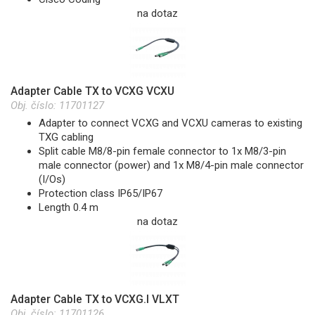
na dotaz
Adapter Cable TX to VCXG VCXU
Obj. číslo:
11701127
Adapter to connect VCXG and VCXU cameras to existing
TXG cabling
Split cable M8/8-pin female connector to 1x M8/3-pin
male connector (power) and 1x M8/4-pin male connector
(I/Os)
Protection class IP65/IP67
Length 0.4 m
na dotaz
Adapter Cable TX to VCXG.I VLXT
Obj. číslo:
11701126