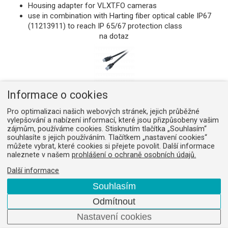
Housing adapter for VLXT.FO cameras
use in combination with Harting fiber optical cable IP67
(11213911) to reach IP 65/67 protection class
na dotaz
Kabel GigE RJ45s/RJ45, 10,0 m, chain
Informace o cookies
Obj. číslo:
11150302
Pro optimalizaci našich webových stránek, jejich průběžné
Gigabit Ethernet interface cable
vylepšování a nabízení informací, které jsou přizpůsobeny vašim
CAT6
zájmům, používáme cookies. Stisknutím tlačítka „Souhlasím“
RJ45 (screw lock) to RJ45
souhlasíte s jejich používáním. Tlačítkem „nastavení cookies“
cable carrier compatible
můžete vybrat, které cookies si přejete povolit. Další informace
naleznete v našem
prohlášení o ochraně osobních údajů.
length 10,0 m
na dotaz
Další informace
Souhlasím
Odmítnout
Nastavení cookies
Kabel GigE RJ45s/RJ45, 15,0 m, chain