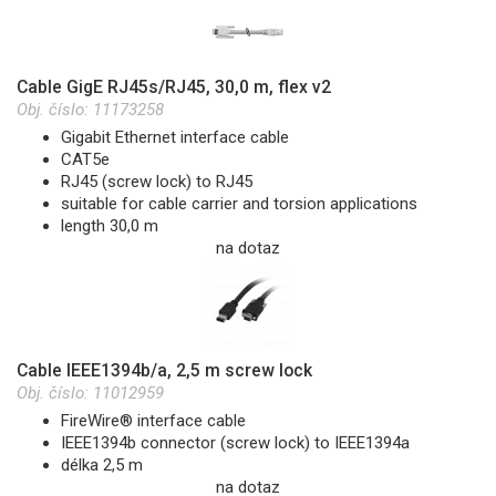
Cable GigE RJ45s/RJ45, 30,0 m, flex v2
Obj. číslo:
11173258
Gigabit Ethernet interface cable
CAT5e
RJ45 (screw lock) to RJ45
suitable for cable carrier and torsion applications
length 30,0 m
na dotaz
Cable IEEE1394b/a, 2,5 m screw lock
Obj. číslo:
11012959
FireWire® interface cable
IEEE1394b connector (screw lock) to IEEE1394a
délka 2,5 m
na dotaz