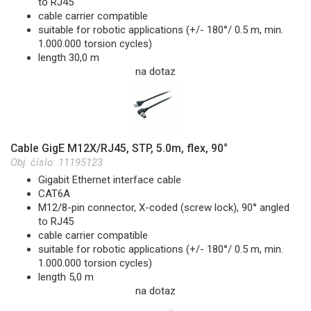
to RJ45
cable carrier compatible
suitable for robotic applications (+/- 180°/ 0.5 m, min.
1.000.000 torsion cycles)
length 30,0 m
na dotaz
Cable GigE M12X/RJ45, STP, 5.0m, flex, 90°
Obj. číslo:
11195123
Gigabit Ethernet interface cable
CAT6A
M12/8-pin connector, X-coded (screw lock), 90° angled
to RJ45
cable carrier compatible
suitable for robotic applications (+/- 180°/ 0.5 m, min.
1.000.000 torsion cycles)
length 5,0 m
na dotaz