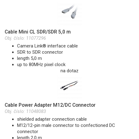
Cable Mini CL SDR/SDR 5,0 m
Obj. číslo:
11077296
Camera Link® interface cable
SDR to SDR connector
length 5,0 m
up to 80MHz pixel clock
na dotaz
Cable Power Adapter M12/DC Connector
Obj. číslo:
11048083
shielded adapter connection cable
M12/12-pin male connector to confectioned DC
connector
length 2,0 m