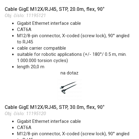
Cable GigE M12X/RJ45, STP, 20.0m, flex, 90°
Obj. číslo:
11195121
Gigabit Ethernet interface cable
CAT6A
M12/8-pin connector, X-coded (screw lock), 90° angled
to RJ45
cable carrier compatible
suitable for robotic applications (+/- 180°/ 0.5 m, min.
1.000.000 torsion cycles)
length 20,0 m
na dotaz
Cable GigE M12X/RJ45, STP, 30.0m, flex, 90°
Obj. číslo:
11195120
Gigabit Ethernet interface cable
CAT6A
M12/8-pin connector, X-coded (screw lock), 90° angled