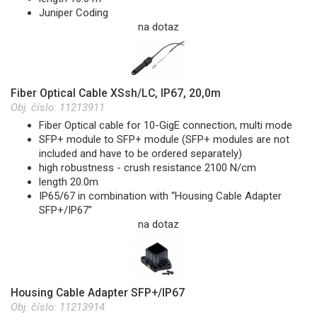
Juniper Coding
na dotaz
Fiber Optical Cable XSsh/LC, IP67, 20,0m
Obj. číslo:
11213911
Fiber Optical cable for 10-GigE connection, multi mode
SFP+ module to SFP+ module (SFP+ modules are not
included and have to be ordered separately)
high robustness - crush resistance 2100 N/cm
length 20.0m
IP65/67 in combination with “Housing Cable Adapter
SFP+/IP67”
na dotaz
Housing Cable Adapter SFP+/IP67
Obj. číslo:
11213914