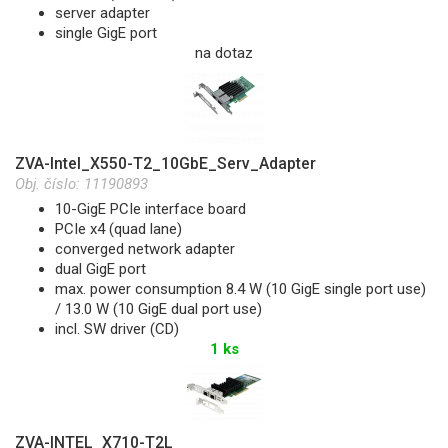
server adapter
single GigE port
na dotaz
ZVA-Intel_X550-T2_10GbE_Serv_Adapter
Obj. číslo:
11190893
10-GigE PCIe interface board
PCIe x4 (quad lane)
converged network adapter
dual GigE port
max. power consumption 8.4 W (10 GigE single port use)
/ 13.0 W (10 GigE dual port use)
incl. SW driver (CD)
1 ks
ZVA-INTEL_X710-T2L