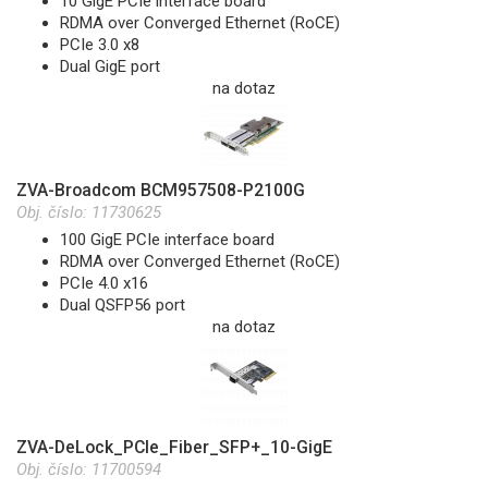
10 GigE PCIe interface board
RDMA over Converged Ethernet (RoCE)
PCIe 3.0 x8
Dual GigE port
na dotaz
ZVA-Broadcom BCM957508-P2100G
Obj. číslo:
11730625
100 GigE PCIe interface board
RDMA over Converged Ethernet (RoCE)
PCIe 4.0 x16
Dual QSFP56 port
na dotaz
ZVA-DeLock_PCIe_Fiber_SFP+_10-GigE
Obj. číslo:
11700594