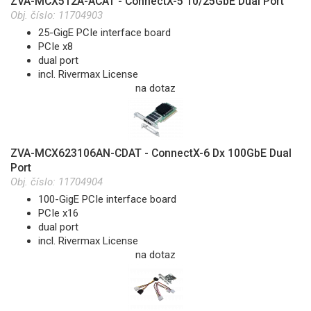
ZVA-MCX512A-ACAT - ConnectX-5 10/25GbE Dual Port
Obj. číslo:
11704903
25-GigE PCIe interface board
PCIe x8
dual port
incl. Rivermax License
na dotaz
ZVA-MCX623106AN-CDAT - ConnectX-6 Dx 100GbE Dual
Port
Obj. číslo:
11704904
100-GigE PCIe interface board
PCIe x16
dual port
incl. Rivermax License
na dotaz