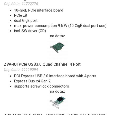
Obj. číslo:
11722776
10-GigE PCIe interface board
PCIe x8
dual GigE port
max. power consumption 9.6 W (10 GigE dual port use)
incl. SW driver (CD)
na dotaz
ZVA-IOI PCIe USB3.0 Quad Channel 4 Port
Obj. číslo:
11119094
PCI Express USB 3.0 interface board with 4 ports
Express Bus x4 Gen 2
supports screw lock connectors
na dotaz