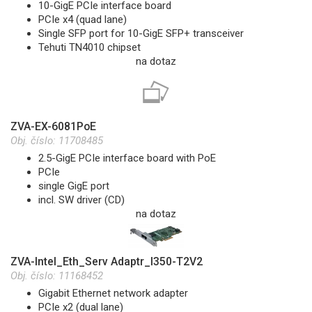
10-GigE PCIe interface board
PCIe x4 (quad lane)
Single SFP port for 10-GigE SFP+ transceiver
Tehuti TN4010 chipset
na dotaz
ZVA-EX-6081PoE
Obj. číslo:
11708485
2.5-GigE PCIe interface board with PoE
PCIe
single GigE port
incl. SW driver (CD)
na dotaz
ZVA-Intel_Eth_Serv Adaptr_I350-T2V2
Obj. číslo:
11168452
Gigabit Ethernet network adapter
PCIe x2 (dual lane)