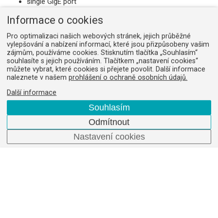
single GigE port
supports screw lock connectors
Informace o cookies
na dotaz
Pro optimalizaci našich webových stránek, jejich průběžné
vylepšování a nabízení informací, které jsou přizpůsobeny vašim
zájmům, používáme cookies. Stisknutím tlačítka „Souhlasím“
souhlasíte s jejich používáním. Tlačítkem „nastavení cookies“
můžete vybrat, které cookies si přejete povolit. Další informace
ZVA-PCIe-1672E-AE
naleznete v našem
prohlášení o ochraně osobních údajů.
Obj. číslo:
11168453
Další informace
Gigabit Ethernet interface board
PCIe x4 (quad lane)
Souhlasím
Dual GigE port
Odmítnout
Note: 4 lane PCI Express connector required
na dotaz
Nastavení cookies