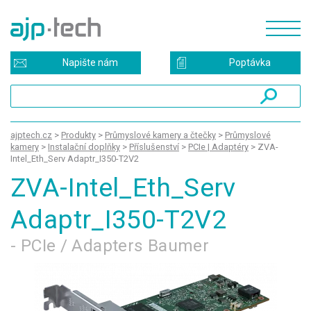
Napište nám
Poptávka
ajptech.cz
>
Produkty
>
Průmyslové kamery a čtečky
>
Průmyslové
kamery
>
Instalační doplňky
>
Příslušenství
>
PCIe | Adaptéry
>
ZVA-
Intel_Eth_Serv Adaptr_I350-T2V2
ZVA-Intel_Eth_Serv
Adaptr_I350-T2V2
- PCIe / Adapters Baumer