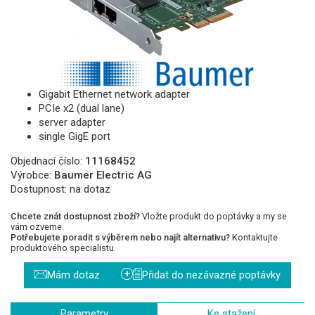
Gigabit Ethernet network adapter
PCIe x2 (dual lane)
server adapter
single GigE port
Objednací číslo:
11168452
Výrobce:
Baumer Electric AG
Dostupnost:
na dotaz
Chcete znát dostupnost zboží?
Vložte produkt do poptávky a my se
vám ozveme.
Potřebujete poradit s výběrem nebo najít alternativu?
Kontaktujte
produktového specialistu.
+
Mám dotaz
Přidat do nezávazné poptávky
Parametry
Ke stažení