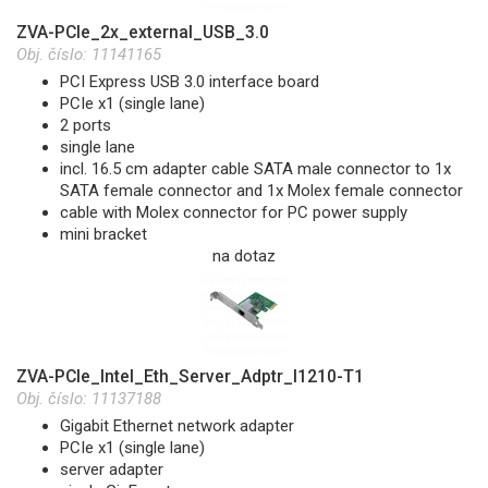
ZVA-PCIe_2x_external_USB_3.0
Obj. číslo:
11141165
PCI Express USB 3.0 interface board
PCIe x1 (single lane)
2 ports
single lane
incl. 16.5 cm adapter cable SATA male connector to 1x
SATA female connector and 1x Molex female connector
cable with Molex connector for PC power supply
mini bracket
na dotaz
ZVA-PCIe_Intel_Eth_Server_Adptr_I1210-T1
Obj. číslo:
11137188
Gigabit Ethernet network adapter
PCIe x1 (single lane)
server adapter