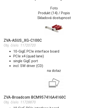
Foto
Produkt (14) / Popis
Skladová dostupnost
ZVA-ASUS_XG-C100C
Obj. číslo:
11720720
10-GigE PCIe interface board
PCIe x4 (quad lane)
single GigE port
incl. SW driver (CD)
na dotaz
ZVA-Broadcom BCM957416A4160C
Obj. číslo:
11728870