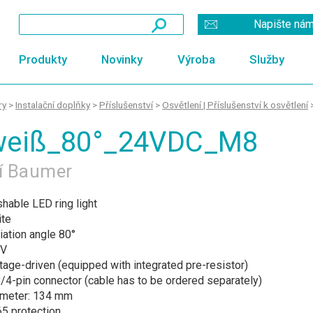
Napište ná
Produkty
Novinky
Výroba
Služby
ry
>
Instalační doplňky
>
Příslušenství
>
Osvětlení | Příslušenství k osvětlení
_weiß_80°_24VDC_M8
ní Baumer
shable LED ring light
ite
iation angle 80°
 V
tage-driven (equipped with integrated pre-resistor)
4-pin connector (cable has to be ordered separately)
ameter: 134 mm
5 protection