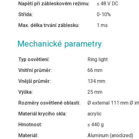
Napětí při zábleskovém režimu:
≤ 48 V DC
Střída:
0-10%
Max. délka trvání záblesku:
1 ms
Mechanické parametry
Typ osvětlení:
Ring light
Vnitřní průměr:
66 mm
Vnější průměr:
134 mm
Výška:
25 mm
Rozměry osvětlené oblasti:
Ø external 111 mm Ø in
Materiál krycího skla:
acrylic
Hmotnost:
≤ 440 g
Materiál:
Aluminum (anodized)