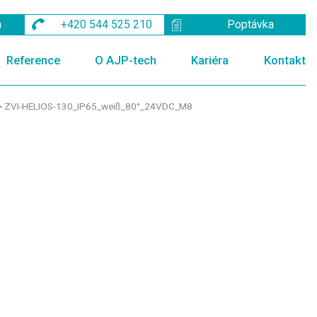
m
+420 544 525 210
Poptávka
Reference
O AJP-tech
Kariéra
Kontakt
>
ZVI-HELIOS-130_IP65_weiß_80°_24VDC_M8