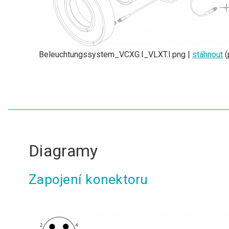
Beleuchtungssystem_VCXG.I_VLXT.I.png |
stáhnout
(
Diagramy
Zapojení konektoru