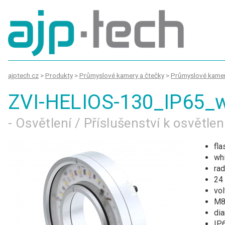
ajptech.cz
>
Produkty
>
Průmyslové kamery a čtečky
>
Průmyslové kame
ZVI-HELIOS-130_IP65
- Osvětlení / Příslušenství k osvětle
fla
wh
rad
24
vol
M8/
di
IP6