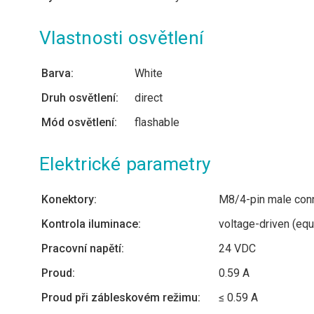
Vlastnosti osvětlení
Barva:
White
Druh osvětlení:
direct
Mód osvětlení:
flashable
Elektrické parametry
Konektory:
M8/4-pin male con
Kontrola iluminace:
voltage-driven (equ
Pracovní napětí:
24 VDC
Proud:
0.59 A
Proud při zábleskovém režimu:
≤ 0.59 A