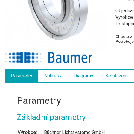
Objednac
Výrobce
Dostupn
Chcete zn
Potřebujet
Parametry
Nákresy
Diagramy
Ke stažení
Parametry
Základní parametry
Výrobce:
Büchner Lichtsysteme GmbH