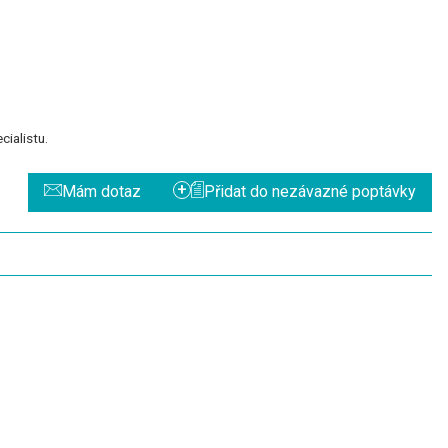
ialistu.
+
Mám dotaz
Přidat do nezávazné poptávky