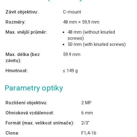
Závit objektivu:
C-mount
Rozměry:
48 mm × 59,9 mm
Max. vnější průměr:
48 mm (without knurled
screws)
50 mm (with knurled screws)
Max. délka (bez
59.9 mm
závitu):
Hmotnost:
≤ 149 g
Parametry optiky
Rozlišení objektivu:
2 MP
Ohnisková vzdálenost:
6 mm
Formát (max. velikost snímače):
2/3″
Clona:
F1,4-16