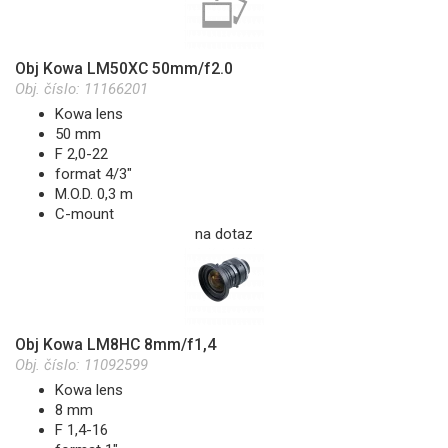
Obj Kowa LM50XC 50mm/f2.0
Obj. číslo:
11166201
Kowa lens
50 mm
F 2,0-22
format 4/3"
M.O.D. 0,3 m
C-mount
na dotaz
Obj Kowa LM8HC 8mm/f1,4
Obj. číslo:
11092599
Kowa lens
8 mm
F 1,4-16