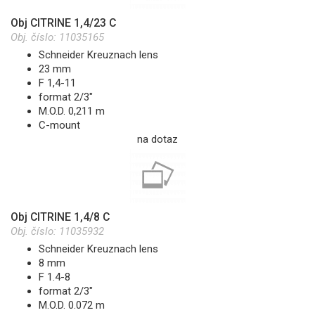
Obj CITRINE 1,4/23 C
Obj. číslo:
11035165
Schneider Kreuznach lens
23 mm
F 1,4-11
format 2/3"
M.O.D. 0,211 m
C-mount
na dotaz
Obj CITRINE 1,4/8 C
Obj. číslo:
11035932
Schneider Kreuznach lens
8 mm
F 1.4-8
format 2/3"
M.O.D. 0.072 m