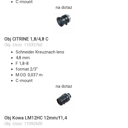
C-mount
na dotaz
Obj CITRINE 1,8/4,8 C
Obj. číslo:
11035760
Schneider Kreuznach lens
4,8 mm
F 1,8-8
format 2/3"
M.O.D. 0,037 m
C-mount
na dotaz
Obj Kowa LM12HC 12mm/f1,4
Obj. číslo:
11092600