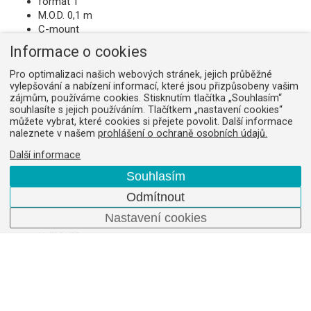
format 1"
M.O.D. 0,1 m
C-mount
na dotaz
Informace o cookies
Pro optimalizaci našich webových stránek, jejich průběžné
vylepšování a nabízení informací, které jsou přizpůsobeny vašim
zájmům, používáme cookies. Stisknutím tlačítka „Souhlasím“
souhlasíte s jejich používáním. Tlačítkem „nastavení cookies“
Obj Kowa LM8JC10M 8,5mm/1,8
můžete vybrat, které cookies si přejete povolit. Další informace
Obj. číslo:
11091819
naleznete v našem
prohlášení o ochraně osobních údajů.
Kowa lens
Další informace
8,5 mm
Souhlasím
F 1,6-22
format 2/3"
Odmítnout
M.O.D. 0,1 m
Nastavení cookies
locating screw for aperture and focus
C-mount
na dotaz