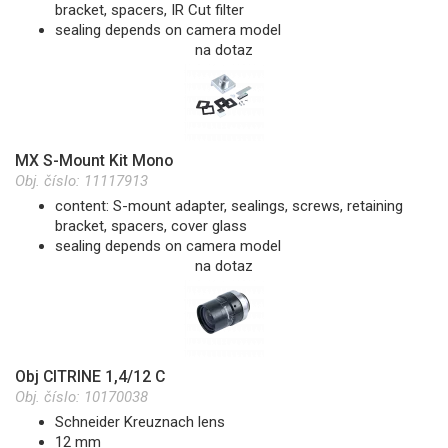
bracket, spacers, IR Cut filter
sealing depends on camera model
na dotaz
MX S-Mount Kit Mono
Obj. číslo:
11117913
content: S-mount adapter, sealings, screws, retaining
bracket, spacers, cover glass
sealing depends on camera model
na dotaz
Obj CITRINE 1,4/12 C
Obj. číslo:
10170038
Schneider Kreuznach lens
12 mm