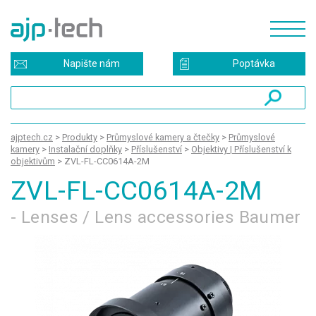
Napište nám
Poptávka
ajptech.cz
>
Produkty
>
Průmyslové kamery a čtečky
>
Průmyslové
kamery
>
Instalační doplňky
>
Příslušenství
>
Objektivy | Příslušenství k
objektivům
>
ZVL-FL-CC0614A-2M
ZVL-FL-CC0614A-2M
- Lenses / Lens accessories Baumer