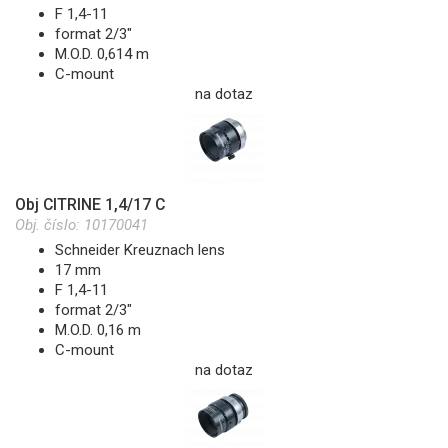
F 1,4-11
format 2/3"
M.O.D. 0,614 m
C-mount
na dotaz
Obj CITRINE 1,4/17 C
Obj. číslo:
10170041
Schneider Kreuznach lens
17 mm
F 1,4-11
format 2/3"
M.O.D. 0,16 m
C-mount
na dotaz