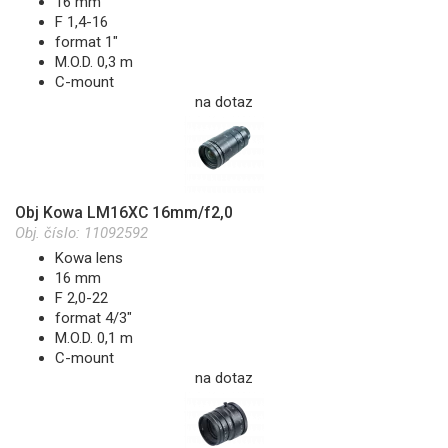
16 mm
F 1,4-16
format 1"
M.O.D. 0,3 m
C-mount
na dotaz
Obj Kowa LM16XC 16mm/f2,0
Obj. číslo:
11092592
Kowa lens
16 mm
F 2,0-22
format 4/3"
M.O.D. 0,1 m
C-mount
na dotaz