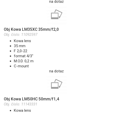
na dotaz
Obj Kowa LM35XC 35mm/f2,0
Obj. číslo:
11092597
Kowa lens
35 mm
F 2,0-22
format 4/3"
M.O.D. 0,2 m
C-mount
na dotaz
Obj Kowa LM50HC 50mm/f1,4
Obj. číslo:
11143331
Kowa lens