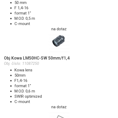
50 mm
F 1,4-16
format 1"
M.O.D. 0,5 m
C-mount
na dotaz
Obj Kowa LM50HC-SW 50mm/f1,4
Obj. číslo:
11087250
Kowa lens
50mm
F1,4-16
format 1"
M.O.D. 0,6 m
SWIR optimized
C-mount
na dotaz