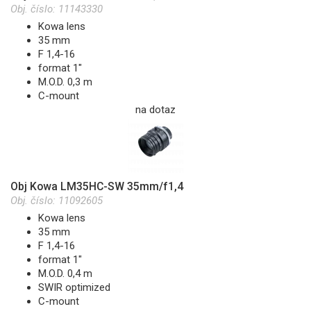
Obj. číslo:
11143330
Kowa lens
35 mm
F 1,4-16
format 1"
M.O.D. 0,3 m
C-mount
na dotaz
Obj Kowa LM35HC-SW 35mm/f1,4
Obj. číslo:
11092605
Kowa lens
35 mm
F 1,4-16
format 1"
M.O.D. 0,4 m
SWIR optimized
C-mount