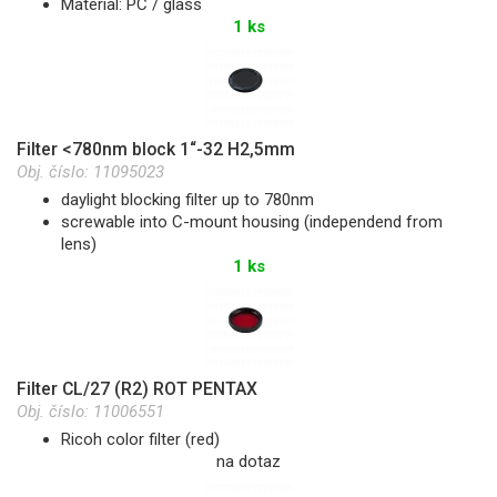
Material: PC / glass
1 ks
Filter <780nm block 1“-32 H2,5mm
Obj. číslo:
11095023
daylight blocking filter up to 780nm
screwable into C-mount housing (independend from
lens)
1 ks
Filter CL/27 (R2) ROT PENTAX
Obj. číslo:
11006551
Ricoh color filter (red)
na dotaz