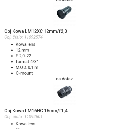
Obj Kowa LM12XC 12mm/f2,0
Obj. číslo:
11092574
Kowa lens
12 mm
F 2,0-22
format 4/3"
M.O.D. 0,1 m
C-mount
na dotaz
Obj Kowa LM16HC 16mm/f1,4
Obj. číslo:
11092601
Kowa lens