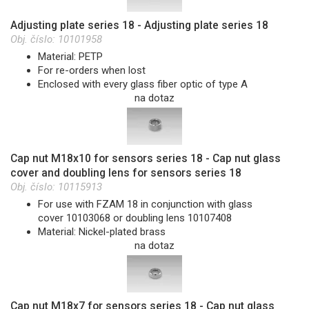
Adjusting plate series 18 - Adjusting plate series 18
Obj. číslo:
10101958
Material: PETP
For re-orders when lost
Enclosed with every glass fiber optic of type A
na dotaz
Cap nut M18x10 for sensors series 18 - Cap nut glass
cover and doubling lens for sensors series 18
Obj. číslo:
10115913
For use with FZAM 18 in conjunction with glass
cover 10103068 or doubling lens 10107408
Material: Nickel-plated brass
na dotaz
Cap nut M18x7 for sensors series 18 - Cap nut glass