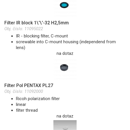
Filter IR block 1\'\'-32 H2,5mm
Obj. číslo:
11095022
IR - blocking filter, C-mount
screwable into C-mount housing (independend from
lens)
na dotaz
Filter Pol PENTAX PL27
Obj. číslo:
11092000
Ricoh polarization filter
linear
filter thread
na dotaz