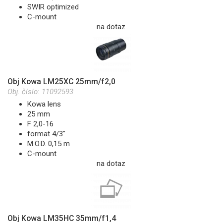
SWIR optimized
C-mount
na dotaz
Obj Kowa LM25XC 25mm/f2,0
Obj. číslo:
11092593
Kowa lens
25 mm
F 2,0-16
format 4/3"
M.O.D. 0,15 m
C-mount
na dotaz
Obj Kowa LM35HC 35mm/f1,4