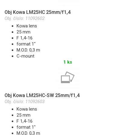
Obj Kowa LM25HC 25mm/f1,4
Obj. číslo:
11092602
Kowa lens
25 mm
F 1,4-16
format 1"
M.O.D. 0,3 m
C-mount
1 ks
Obj Kowa LM25HC-SW 25mm/f1,4
Obj. číslo:
11092603
Kowa lens
25 mm
F 1,4-16
format 1"
M.O.D. 0,3 m