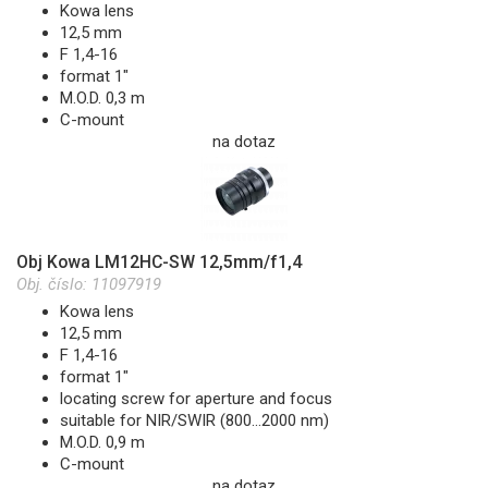
Kowa lens
12,5 mm
F 1,4-16
format 1"
M.O.D. 0,3 m
C-mount
na dotaz
Obj Kowa LM12HC-SW 12,5mm/f1,4
Obj. číslo:
11097919
Kowa lens
12,5 mm
F 1,4-16
format 1"
locating screw for aperture and focus
suitable for NIR/SWIR (800...2000 nm)
M.O.D. 0,9 m
C-mount
na dotaz