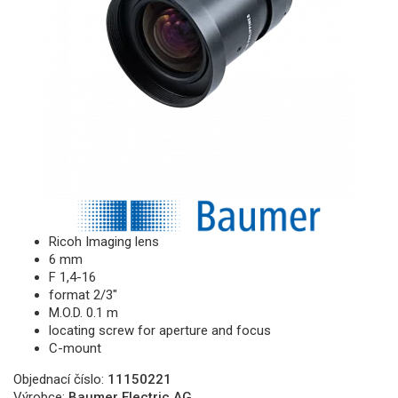
Ricoh Imaging lens
6 mm
F 1,4-16
format 2/3"
M.O.D. 0.1 m
locating screw for aperture and focus
C-mount
Objednací číslo:
11150221
Výrobce:
Baumer Electric AG