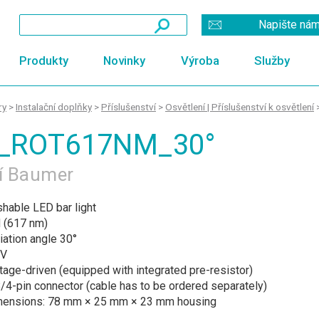
Napište ná
Produkty
Novinky
Výroba
Služby
ry
>
Instalační doplňky
>
Příslušenství
>
Osvětlení | Příslušenství k osvětlení
C_ROT617NM_30°
ní Baumer
shable LED bar light
d (617 nm)
iation angle 30°
 V
tage-driven (equipped with integrated pre-resistor)
4-pin connector (cable has to be ordered separately)
mensions: 78 mm × 25 mm × 23 mm housing