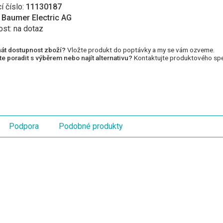
í číslo:
11130187
:
Baumer Electric AG
ost:
na dotaz
át dostupnost zboží?
Vložte produkt do poptávky a my se vám ozveme.
e poradit s výběrem nebo najít alternativu?
Kontaktujte produktového spec
Podpora
Podobné produkty