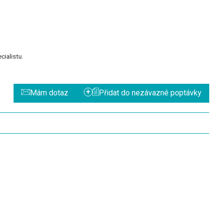
ialistu.
+
Mám dotaz
Přidat do nezávazné poptávky