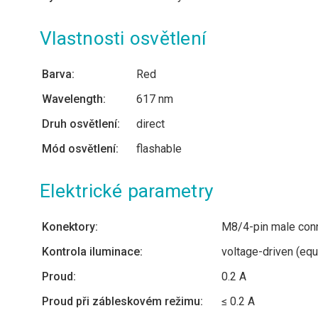
Vlastnosti osvětlení
Barva:
Red
Wavelength:
617 nm
Druh osvětlení:
direct
Mód osvětlení:
flashable
Elektrické parametry
Konektory:
M8/4-pin male con
Kontrola iluminace:
voltage-driven (equ
Proud:
0.2 A
Proud při zábleskovém režimu:
≤ 0.2 A