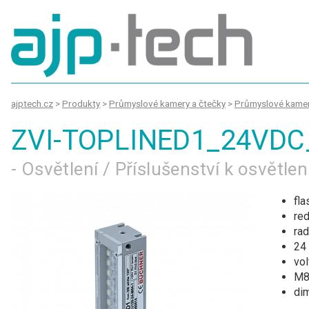
ajptech.cz
>
Produkty
>
Průmyslové kamery a čtečky
>
Průmyslové kame
ZVI-TOPLINED1_24VD
- Osvětlení / Příslušenství k osvětle
fla
re
rad
24
vol
M8/
di