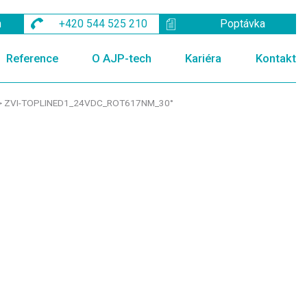
m
+420 544 525 210
Poptávka
Reference
O AJP-tech
Kariéra
Kontakt
>
ZVI-TOPLINED1_24VDC_ROT617NM_30°