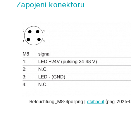
Zapojení konektoru
Beleuchtung_M8-4pol.png |
stáhnout
(png, 2025-0