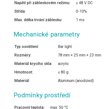
Napětí při zábleskovém režimu:
≤ 48 V DC
Střída:
0-10%
Max. délka trvání záblesku:
1 ms
Mechanické parametry
Typ osvětlení:
Bar light
Rozměry:
78 mm × 25 mm × 23 mm
Materiál krycího skla:
acrylic
Hmotnost:
≤ 80 g
Materiál:
Aluminum (anodized)
Podmínky prostředí
Pracovní teplota:
max. 50 °C