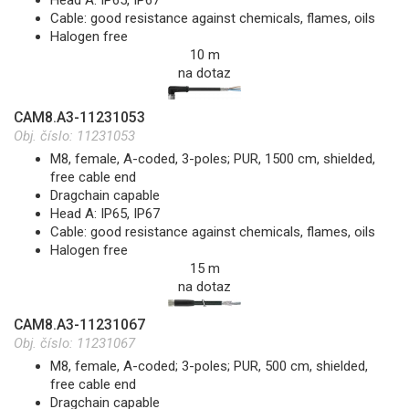
Cable: good resistance against chemicals, flames, oils
Halogen free
10 m
na dotaz
CAM8.A3-11231053
Obj. číslo:
11231053
M8, female, A-coded, 3-poles; PUR, 1500 cm, shielded,
free cable end
Dragchain capable
Head A: IP65, IP67
Cable: good resistance against chemicals, flames, oils
Halogen free
15 m
na dotaz
CAM8.A3-11231067
Obj. číslo:
11231067
M8, female, A-coded; 3-poles; PUR, 500 cm, shielded,
free cable end
Dragchain capable