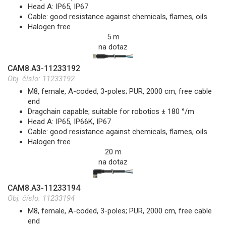
Head A: IP65, IP67
Cable: good resistance against chemicals, flames, oils
Halogen free
5 m
na dotaz
CAM8.A3-11233192
Obj. číslo:
11233192
M8, female, A-coded, 3-poles; PUR, 2000 cm, free cable
end
Dragchain capable; suitable for robotics ± 180 °/m
Head A: IP65, IP66K, IP67
Cable: good resistance against chemicals, flames, oils
Halogen free
20 m
na dotaz
CAM8.A3-11233194
Obj. číslo:
11233194
M8, female, A-coded, 3-poles; PUR, 2000 cm, free cable
end