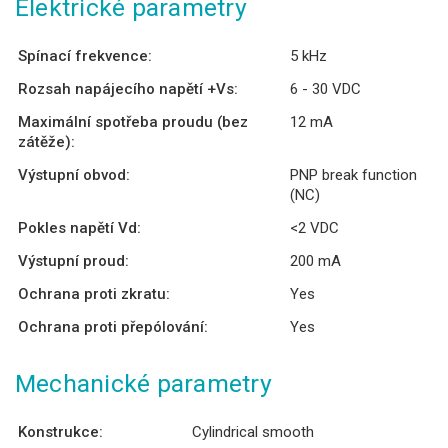
Elektrické parametry
Spínací frekvence:
5 kHz
Rozsah napájecího napětí +Vs:
6 - 30 VDC
Maximální spotřeba proudu (bez
12 mA
zátěže):
Výstupní obvod:
PNP break function
(NC)
Pokles napětí Vd:
<2 VDC
Výstupní proud:
200 mA
Ochrana proti zkratu:
Yes
Ochrana proti přepólování:
Yes
Mechanické parametry
Konstrukce:
Cylindrical smooth