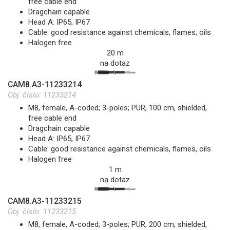
free cable end
Dragchain capable
Head A: IP65, IP67
Cable: good resistance against chemicals, flames, oils
Halogen free
20 m
na dotaz
CAM8.A3-11233214
Obj. číslo:
11233214
M8, female, A-coded; 3-poles; PUR, 100 cm, shielded,
free cable end
Dragchain capable
Head A: IP65, IP67
Cable: good resistance against chemicals, flames, oils
Halogen free
1 m
na dotaz
CAM8.A3-11233215
Obj. číslo:
11233215
M8, female, A-coded; 3-poles; PUR, 200 cm, shielded,