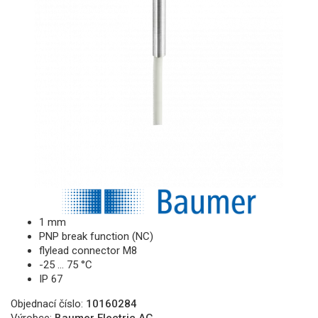
1 mm
PNP break function (NC)
flylead connector M8
-25 … 75 °C
IP 67
Objednací číslo:
10160284
Výrobce:
Baumer Electric AG