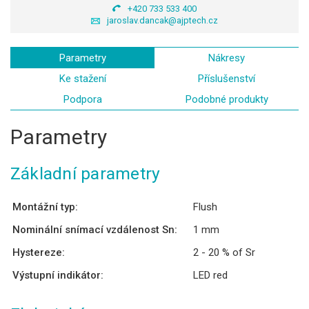
+420 733 533 400
jaroslav.dancak@ajptech.cz
Parametry
Nákresy
Ke stažení
Příslušenství
Podpora
Podobné produkty
Parametry
Základní parametry
Montážní typ:
Flush
Nominální snímací vzdálenost Sn:
1 mm
Hystereze:
2 - 20 % of Sr
Výstupní indikátor:
LED red