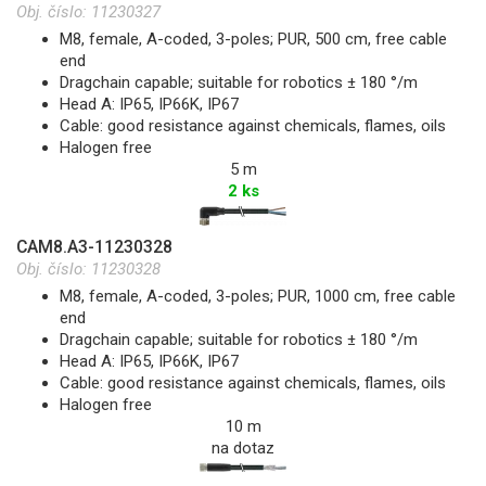
Obj. číslo:
11230327
M8, female, A-coded, 3-poles; PUR, 500 cm, free cable
end
Dragchain capable; suitable for robotics ± 180 °/m
Head A: IP65, IP66K, IP67
Cable: good resistance against chemicals, flames, oils
Halogen free
5 m
2 ks
CAM8.A3-11230328
Obj. číslo:
11230328
M8, female, A-coded, 3-poles; PUR, 1000 cm, free cable
end
Dragchain capable; suitable for robotics ± 180 °/m
Head A: IP65, IP66K, IP67
Cable: good resistance against chemicals, flames, oils
Halogen free
10 m
na dotaz