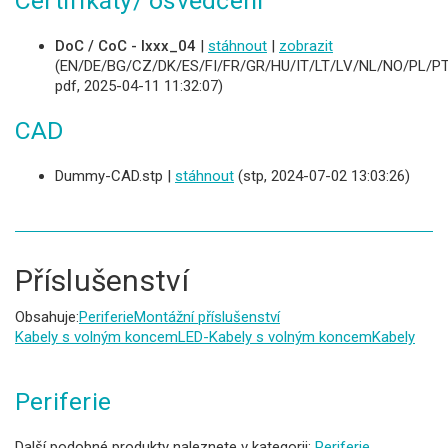
Certifikáty/ osvědčení
DoC / CoC - Ixxx_04
|
stáhnout
|
zobrazit
(EN/DE/BG/CZ/DK/ES/FI/FR/GR/HU/IT/LT/LV/NL/NO/PL/PT
pdf, 2025-04-11 11:32:07)
CAD
Dummy-CAD.stp |
stáhnout
(stp, 2024-07-02 13:03:26)
Příslušenství
Obsahuje:
Periferie
Montážní příslušenství
Kabely s volným koncem
LED-Kabely s volným koncem
Kabely
Periferie
Další podobné produkty naleznete v kategorii:
Periferie