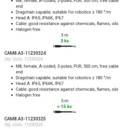
M8, female, A-coded, 3-poles; PUR, 300 cm, free cable
end
Dragchain capable; suitable for robotics ± 180 °/m
Head A: IP65, IP66K, IP67
Cable: good resistance against chemicals, flames, oils
Halogen free
3 m
3 ks
CAM8.A3-11230324
Obj. číslo:
11230324
M8, female, A-coded, 3-poles; PUR, 500 cm, free cable
end
Dragchain capable; suitable for robotics ± 180 °/m
Head A: IP65, IP66K, IP67
Cable: good resistance against chemicals, flames, oils
Halogen free
5 m
> 15 ks
CAM8.A3-11230325
Obj. číslo:
11230325