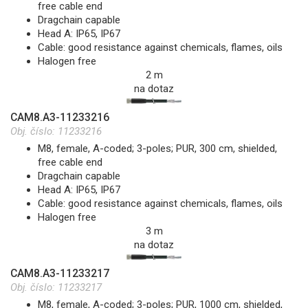
free cable end
Dragchain capable
Head A: IP65, IP67
Cable: good resistance against chemicals, flames, oils
Halogen free
2 m
na dotaz
CAM8.A3-11233216
Obj. číslo:
11233216
M8, female, A-coded; 3-poles; PUR, 300 cm, shielded,
free cable end
Dragchain capable
Head A: IP65, IP67
Cable: good resistance against chemicals, flames, oils
Halogen free
3 m
na dotaz
CAM8.A3-11233217
Obj. číslo:
11233217
M8, female, A-coded; 3-poles; PUR, 1000 cm, shielded,