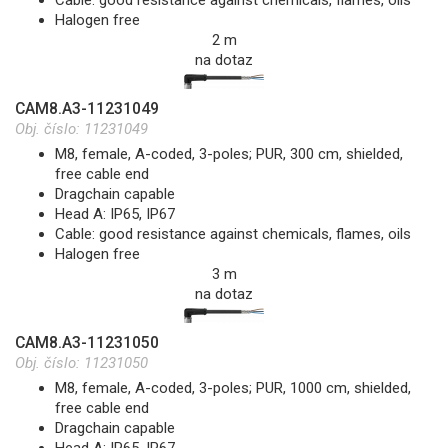
Halogen free
2 m
na dotaz
CAM8.A3-11231049
Obj. číslo:
11231049
M8, female, A-coded, 3-poles; PUR, 300 cm, shielded,
free cable end
Dragchain capable
Head A: IP65, IP67
Cable: good resistance against chemicals, flames, oils
Halogen free
3 m
na dotaz
CAM8.A3-11231050
Obj. číslo:
11231050
M8, female, A-coded, 3-poles; PUR, 1000 cm, shielded,
free cable end
Dragchain capable
Head A: IP65, IP67