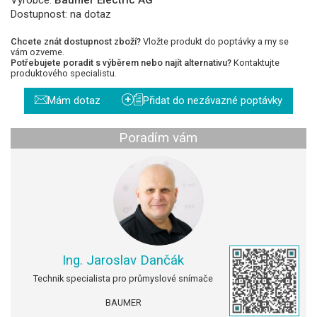
Dostupnost:
na dotaz
Chcete znát dostupnost zboží?
Vložte produkt do poptávky a my se
vám ozveme.
Potřebujete poradit s výběrem nebo najít alternativu?
Kontaktujte
produktového specialistu.
+
Mám dotaz
Přidat do nezávazné poptávky
Poradím vám
Ing. Jaroslav Dančák
Technik specialista pro průmyslové snímače
BAUMER