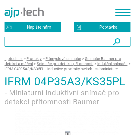
Napište nám
Poptávka
ajptech.cz
>
Produkty
>
Průmyslové snímače
>
Snímače Baumer pro
detekci a měření
>
Snímače pro detekci přítomnosti
>
Indukční snímače
>
IFRM 04P35A3/KS35PL - Inductive proximity switch - subminiature
IFRM 04P35A3/KS35PL
- Miniaturní induktivní snímač pro
detekci přítomnosti Baumer