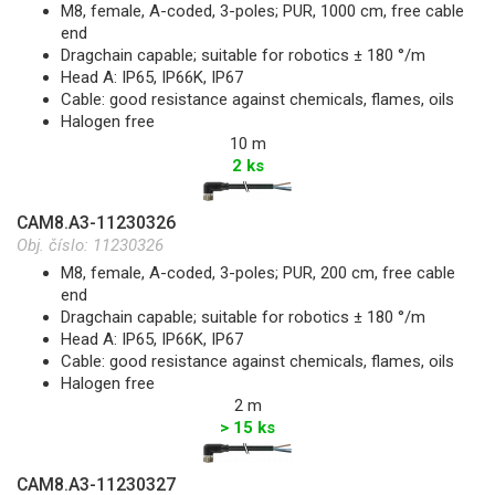
M8, female, A-coded, 3-poles; PUR, 1000 cm, free cable
end
Dragchain capable; suitable for robotics ± 180 °/m
Head A: IP65, IP66K, IP67
Cable: good resistance against chemicals, flames, oils
Halogen free
10 m
2 ks
CAM8.A3-11230326
Obj. číslo:
11230326
M8, female, A-coded, 3-poles; PUR, 200 cm, free cable
end
Dragchain capable; suitable for robotics ± 180 °/m
Head A: IP65, IP66K, IP67
Cable: good resistance against chemicals, flames, oils
Halogen free
2 m
> 15 ks
CAM8.A3-11230327