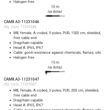
Halogen free
10 m
na dotaz
CAM8.A3-11231046
Obj. číslo:
11231046
M8, female, A-coded, 3-poles; PUR, 1500 cm, shielded,
free cable end
Dragchain capable
Head A: IP65, IP67
Cable: good resistance against chemicals, flames, oils
Halogen free
15 m
na dotaz
CAM8.A3-11231047
Obj. číslo:
11231047
M8, female, A-coded, 3-poles; PUR, 200 cm, shielded,
free cable end
Dragchain capable
Head A: IP65, IP67
Cable: good resistance against chemicals, flames, oils