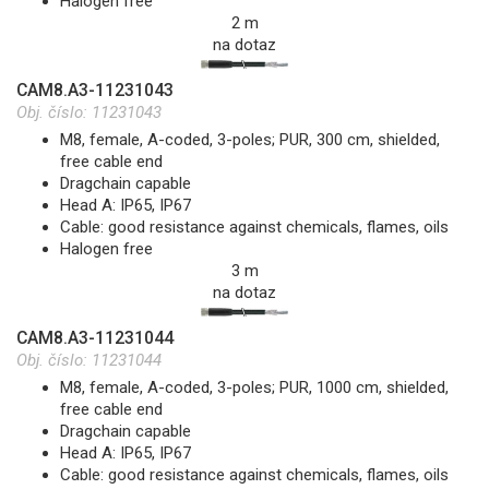
Halogen free
2 m
na dotaz
CAM8.A3-11231043
Obj. číslo:
11231043
M8, female, A-coded, 3-poles; PUR, 300 cm, shielded,
free cable end
Dragchain capable
Head A: IP65, IP67
Cable: good resistance against chemicals, flames, oils
Halogen free
3 m
na dotaz
CAM8.A3-11231044
Obj. číslo:
11231044
M8, female, A-coded, 3-poles; PUR, 1000 cm, shielded,
free cable end
Dragchain capable
Head A: IP65, IP67
Cable: good resistance against chemicals, flames, oils