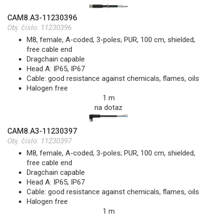
CAM8.A3-11230396
Obj. číslo:
11230396
M8, female, A-coded, 3-poles; PUR, 100 cm, shielded,
free cable end
Dragchain capable
Head A: IP65, IP67
Cable: good resistance against chemicals, flames, oils
Halogen free
1 m
na dotaz
CAM8.A3-11230397
Obj. číslo:
11230397
M8, female, A-coded, 3-poles; PUR, 100 cm, shielded,
free cable end
Dragchain capable
Head A: IP65, IP67
Cable: good resistance against chemicals, flames, oils
Halogen free
1 m