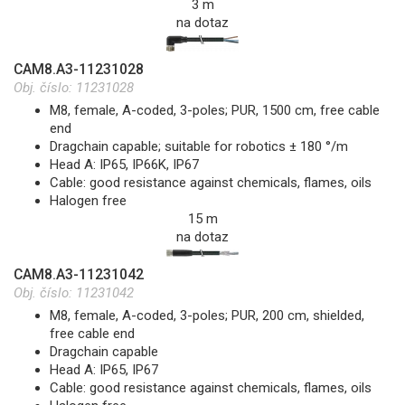
3 m
na dotaz
CAM8.A3-11231028
Obj. číslo:
11231028
M8, female, A-coded, 3-poles; PUR, 1500 cm, free cable
end
Dragchain capable; suitable for robotics ± 180 °/m
Head A: IP65, IP66K, IP67
Cable: good resistance against chemicals, flames, oils
Halogen free
15 m
na dotaz
CAM8.A3-11231042
Obj. číslo:
11231042
M8, female, A-coded, 3-poles; PUR, 200 cm, shielded,
free cable end
Dragchain capable
Head A: IP65, IP67
Cable: good resistance against chemicals, flames, oils