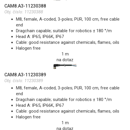
CAM8.A3-11230388
Obj. číslo:
11230388
M8, female, A-coded, 3-poles; PUR, 100 cm, free cable
end
Dragchain capable; suitable for robotics ± 180 °/m
Head A: IP65, IP66K, IP67
Cable: good resistance against chemicals, flames, oils
Halogen free
1 m
na dotaz
CAM8.A3-11230389
Obj. číslo:
11230389
M8, female, A-coded, 3-poles; PUR, 100 cm, free cable
end
Dragchain capable; suitable for robotics ± 180 °/m
Head A: IP65, IP66K, IP67
Cable: good resistance against chemicals, flames, oils
Halogen free
1 m
na dotaz