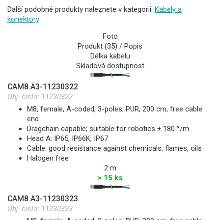
Další podobné produkty naleznete v kategorii:
Kabely a
konektory
Foto
Produkt (35) / Popis
Délka kabelu
Skladová dostupnost
CAM8.A3-11230322
Obj. číslo:
11230322
M8, female, A-coded, 3-poles; PUR, 200 cm, free cable
end
Dragchain capable; suitable for robotics ± 180 °/m
Head A: IP65, IP66K, IP67
Cable: good resistance against chemicals, flames, oils
Halogen free
2 m
> 15 ks
CAM8.A3-11230323
Obj. číslo:
11230323