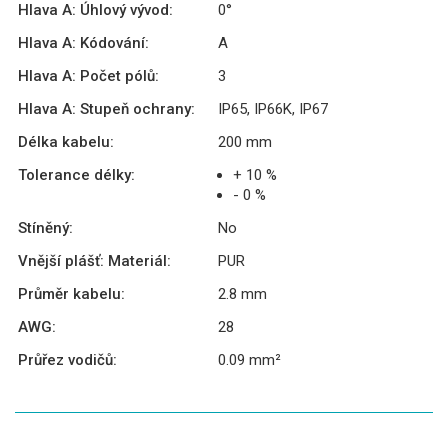
Hlava A: Úhlový vývod:
0°
Hlava A: Kódování:
A
Hlava A: Počet pólů:
3
Hlava A: Stupeň ochrany:
IP65, IP66K, IP67
Délka kabelu:
200 mm
Tolerance délky:
+ 10 %
- 0 %
Stíněný:
No
Vnější plášť: Materiál:
PUR
Průměr kabelu:
2.8 mm
AWG:
28
Průřez vodičů:
0.09 mm²