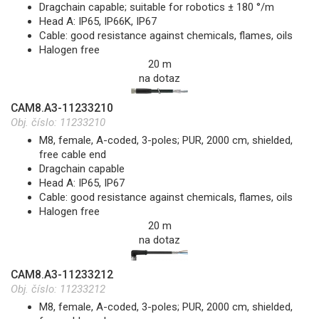
Dragchain capable; suitable for robotics ± 180 °/m
Head A: IP65, IP66K, IP67
Cable: good resistance against chemicals, flames, oils
Halogen free
20 m
na dotaz
CAM8.A3-11233210
Obj. číslo:
11233210
M8, female, A-coded, 3-poles; PUR, 2000 cm, shielded,
free cable end
Dragchain capable
Head A: IP65, IP67
Cable: good resistance against chemicals, flames, oils
Halogen free
20 m
na dotaz
CAM8.A3-11233212
Obj. číslo:
11233212
M8, female, A-coded, 3-poles; PUR, 2000 cm, shielded,