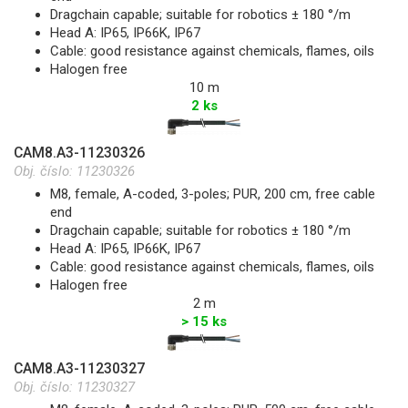
Dragchain capable; suitable for robotics ± 180 °/m
Head A: IP65, IP66K, IP67
Cable: good resistance against chemicals, flames, oils
Halogen free
10 m
2 ks
CAM8.A3-11230326
Obj. číslo:
11230326
M8, female, A-coded, 3-poles; PUR, 200 cm, free cable
end
Dragchain capable; suitable for robotics ± 180 °/m
Head A: IP65, IP66K, IP67
Cable: good resistance against chemicals, flames, oils
Halogen free
2 m
> 15 ks
CAM8.A3-11230327
Obj. číslo:
11230327