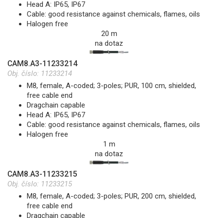
Head A: IP65, IP67
Cable: good resistance against chemicals, flames, oils
Halogen free
20 m
na dotaz
CAM8.A3-11233214
Obj. číslo:
11233214
M8, female, A-coded; 3-poles; PUR, 100 cm, shielded,
free cable end
Dragchain capable
Head A: IP65, IP67
Cable: good resistance against chemicals, flames, oils
Halogen free
1 m
na dotaz
CAM8.A3-11233215
Obj. číslo:
11233215
M8, female, A-coded; 3-poles; PUR, 200 cm, shielded,
free cable end
Dragchain capable