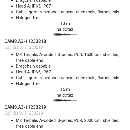
Dragchain capable
Head A: IP65, IP67
Cable: good resistance against chemicals, flames, oils
Halogen free
10 m
na dotaz
CAM8.A3-11233218
Obj. číslo:
11233218
M8, female, A-coded; 3-poles; PUR, 1500 cm, shielded,
free cable end
Dragchain capable
Head A: IP65, IP67
Cable: good resistance against chemicals, flames, oils
Halogen free
15 m
na dotaz
CAM8.A3-11233219
Obj. číslo:
11233219
M8, female, A-coded; 3-poles; PUR, 2000 cm, shielded,
free cable end