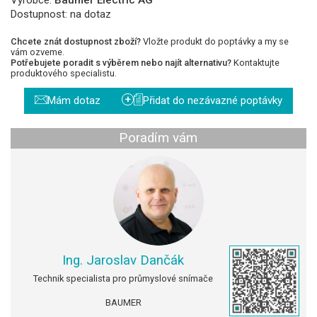
Dostupnost:
na dotaz
Chcete znát dostupnost zboží?
Vložte produkt do poptávky a my se
vám ozveme.
Potřebujete poradit s výběrem nebo najít alternativu?
Kontaktujte
produktového specialistu.
+
Mám dotaz
Přidat do nezávazné poptávky
Poradím vám
Ing. Jaroslav Dančák
Technik specialista pro průmyslové snímače
BAUMER