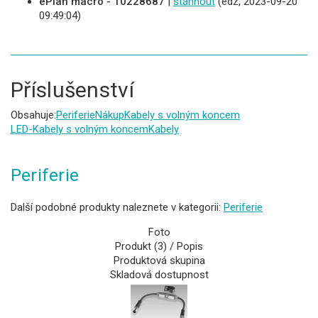
ePlan macro - 10228687
|
stáhnout
(edz, 2023-09-20
09:49:04)
Příslušenství
Obsahuje:
Periferie
Nákup
Kabely s volným koncem
LED-Kabely s volným koncem
Kabely
Periferie
Další podobné produkty naleznete v kategorii:
Periferie
Foto
Produkt (3) / Popis
Produktová skupina
Skladová dostupnost