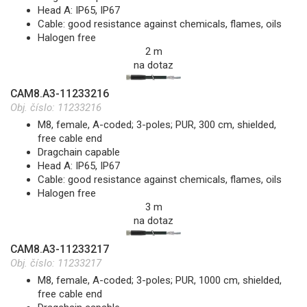
Head A: IP65, IP67
Cable: good resistance against chemicals, flames, oils
Halogen free
2 m
na dotaz
CAM8.A3-11233216
Obj. číslo:
11233216
M8, female, A-coded; 3-poles; PUR, 300 cm, shielded,
free cable end
Dragchain capable
Head A: IP65, IP67
Cable: good resistance against chemicals, flames, oils
Halogen free
3 m
na dotaz
CAM8.A3-11233217
Obj. číslo:
11233217
M8, female, A-coded; 3-poles; PUR, 1000 cm, shielded,
free cable end