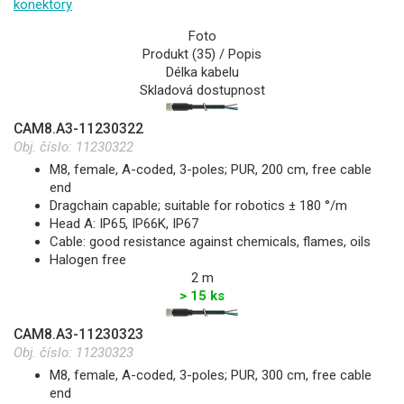
konektory
Foto
Produkt (35) / Popis
Délka kabelu
Skladová dostupnost
CAM8.A3-11230322
Obj. číslo:
11230322
M8, female, A-coded, 3-poles; PUR, 200 cm, free cable
end
Dragchain capable; suitable for robotics ± 180 °/m
Head A: IP65, IP66K, IP67
Cable: good resistance against chemicals, flames, oils
Halogen free
2 m
> 15 ks
CAM8.A3-11230323
Obj. číslo:
11230323
M8, female, A-coded, 3-poles; PUR, 300 cm, free cable
end