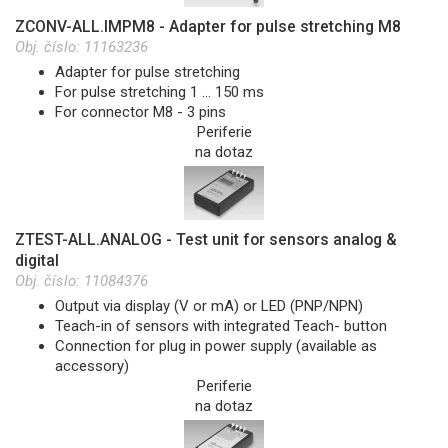
ZCONV-ALL.IMPM8 - Adapter for pulse stretching M8
Obj. číslo:
11163236
Adapter for pulse stretching
For pulse stretching 1 … 150 ms
For connector M8 - 3 pins
Periferie
na dotaz
ZTEST-ALL.ANALOG - Test unit for sensors analog &
digital
Obj. číslo:
11084376
Output via display (V or mA) or LED (PNP/NPN)
Teach-in of sensors with integrated Teach- button
Connection for plug in power supply (available as
accessory)
Periferie
na dotaz