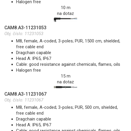
Halogen free
10 m
na dotaz
CAM8.A3-11231053
Obj. číslo:
11231053
M8, female, A-coded, 3-poles; PUR, 1500 cm, shielded,
free cable end
Dragchain capable
Head A: IP65, IP67
Cable: good resistance against chemicals, flames, oils
Halogen free
15 m
na dotaz
CAM8.A3-11231067
Obj. číslo:
11231067
M8, female, A-coded; 3-poles; PUR, 500 cm, shielded,
free cable end
Dragchain capable
Head A: IP65, IP67
Cable: good resistance against chemicals, flames, oils