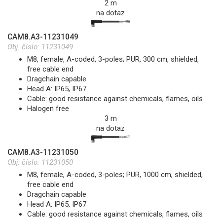
2 m
na dotaz
CAM8.A3-11231049
Obj. číslo:
11231049
M8, female, A-coded, 3-poles; PUR, 300 cm, shielded,
free cable end
Dragchain capable
Head A: IP65, IP67
Cable: good resistance against chemicals, flames, oils
Halogen free
3 m
na dotaz
CAM8.A3-11231050
Obj. číslo:
11231050
M8, female, A-coded, 3-poles; PUR, 1000 cm, shielded,
free cable end
Dragchain capable
Head A: IP65, IP67
Cable: good resistance against chemicals, flames, oils