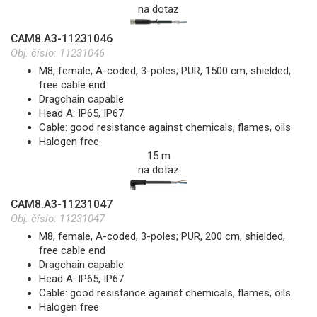
na dotaz
CAM8.A3-11231046
Obj. číslo:
11231046
M8, female, A-coded, 3-poles; PUR, 1500 cm, shielded,
free cable end
Dragchain capable
Head A: IP65, IP67
Cable: good resistance against chemicals, flames, oils
Halogen free
15 m
na dotaz
CAM8.A3-11231047
Obj. číslo:
11231047
M8, female, A-coded, 3-poles; PUR, 200 cm, shielded,
free cable end
Dragchain capable
Head A: IP65, IP67
Cable: good resistance against chemicals, flames, oils
Halogen free