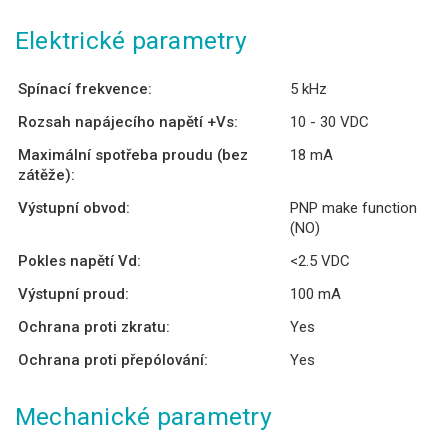
Elektrické parametry
Spínací frekvence:
5 kHz
Rozsah napájecího napětí +Vs:
10 - 30 VDC
Maximální spotřeba proudu (bez
18 mA
zátěže):
Výstupní obvod:
PNP make function
(NO)
Pokles napětí Vd:
<2.5 VDC
Výstupní proud:
100 mA
Ochrana proti zkratu:
Yes
Ochrana proti přepólování:
Yes
Mechanické parametry