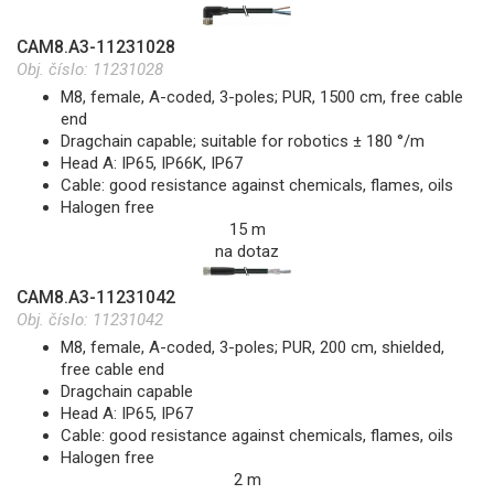
CAM8.A3-11231028
Obj. číslo:
11231028
M8, female, A-coded, 3-poles; PUR, 1500 cm, free cable
end
Dragchain capable; suitable for robotics ± 180 °/m
Head A: IP65, IP66K, IP67
Cable: good resistance against chemicals, flames, oils
Halogen free
15 m
na dotaz
CAM8.A3-11231042
Obj. číslo:
11231042
M8, female, A-coded, 3-poles; PUR, 200 cm, shielded,
free cable end
Dragchain capable
Head A: IP65, IP67
Cable: good resistance against chemicals, flames, oils
Halogen free
2 m