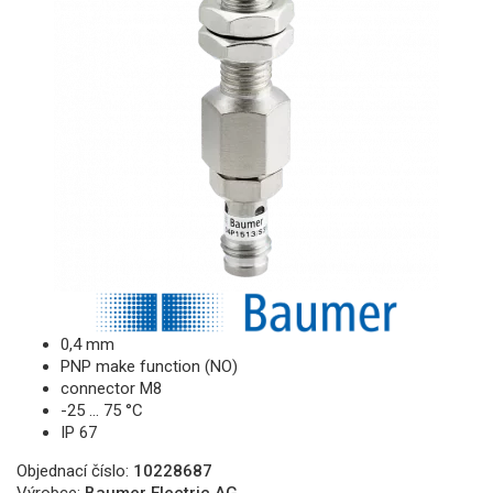
0,4 mm
PNP make function (NO)
connector M8
-25 … 75 °C
IP 67
Objednací číslo:
10228687
Výrobce:
Baumer Electric AG