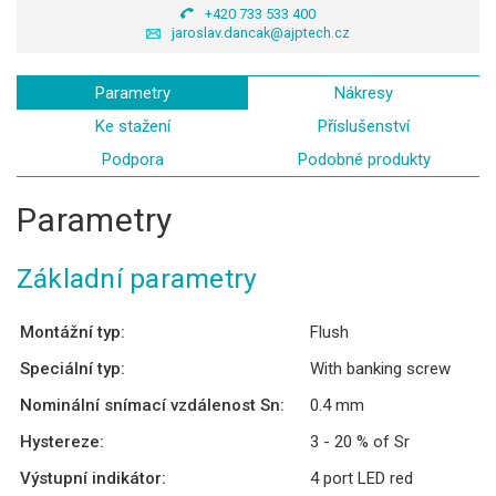
+420 733 533 400
jaroslav.dancak@ajptech.cz
Parametry
Nákresy
Ke stažení
Příslušenství
Podpora
Podobné produkty
Parametry
Základní parametry
Montážní typ:
Flush
Speciální typ:
With banking screw
Nominální snímací vzdálenost Sn:
0.4 mm
Hystereze:
3 - 20 % of Sr
Výstupní indikátor:
4 port LED red