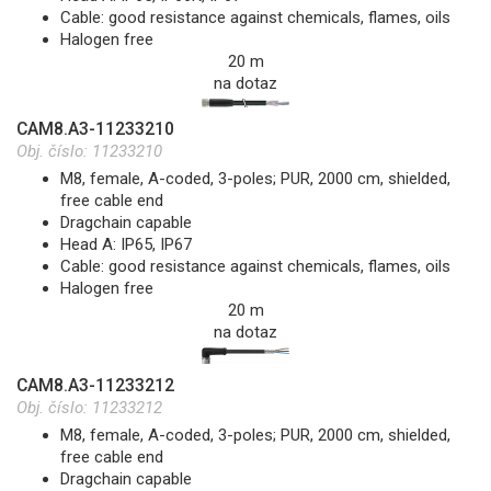
Cable: good resistance against chemicals, flames, oils
Halogen free
20 m
na dotaz
CAM8.A3-11233210
Obj. číslo:
11233210
M8, female, A-coded, 3-poles; PUR, 2000 cm, shielded,
free cable end
Dragchain capable
Head A: IP65, IP67
Cable: good resistance against chemicals, flames, oils
Halogen free
20 m
na dotaz
CAM8.A3-11233212
Obj. číslo:
11233212
M8, female, A-coded, 3-poles; PUR, 2000 cm, shielded,
free cable end
Dragchain capable