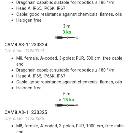
Dragchain capable; suitable for robotics ± 180 °/m
Head A: IP65, IP66K, IP67
Cable: good resistance against chemicals, flames, oils
Halogen free
3 m
3 ks
CAM8.A3-11230324
Obj. číslo:
11230324
M8, female, A-coded, 3-poles; PUR, 500 cm, free cable
end
Dragchain capable; suitable for robotics ± 180 °/m
Head A: IP65, IP66K, IP67
Cable: good resistance against chemicals, flames, oils
Halogen free
5 m
> 15 ks
CAM8.A3-11230325
Obj. číslo:
11230325
M8, female, A-coded, 3-poles; PUR, 1000 cm, free cable
end