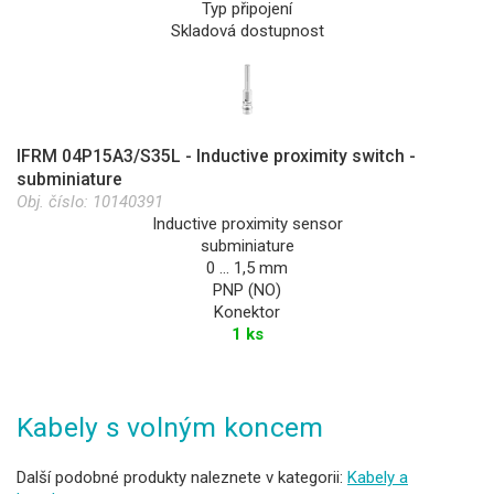
Typ připojení
Skladová dostupnost
IFRM 04P15A3/S35L - Inductive proximity switch -
subminiature
Obj. číslo:
10140391
Inductive proximity sensor
subminiature
0 … 1,5 mm
PNP (NO)
Konektor
1 ks
Kabely s volným koncem
Další podobné produkty naleznete v kategorii:
Kabely a