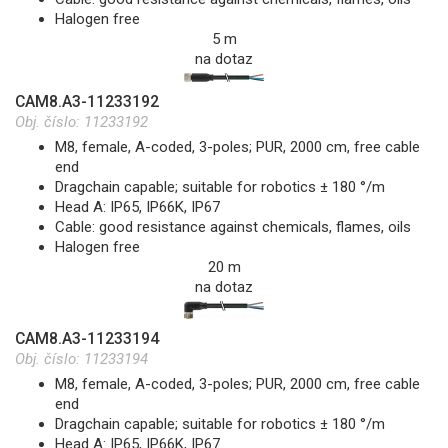
Halogen free
5 m
na dotaz
CAM8.A3-11233192
Obj. číslo:
11233192
M8, female, A-coded, 3-poles; PUR, 2000 cm, free cable
end
Dragchain capable; suitable for robotics ± 180 °/m
Head A: IP65, IP66K, IP67
Cable: good resistance against chemicals, flames, oils
Halogen free
20 m
na dotaz
CAM8.A3-11233194
Obj. číslo:
11233194
M8, female, A-coded, 3-poles; PUR, 2000 cm, free cable
end
Dragchain capable; suitable for robotics ± 180 °/m
Head A: IP65, IP66K, IP67