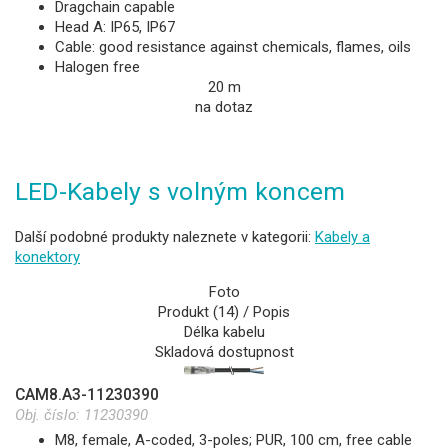
Dragchain capable
Head A: IP65, IP67
Cable: good resistance against chemicals, flames, oils
Halogen free
20 m
na dotaz
LED-Kabely s volným koncem
Další podobné produkty naleznete v kategorii:
Kabely a
konektory
Foto
Produkt (14) / Popis
Délka kabelu
Skladová dostupnost
CAM8.A3-11230390
Obj. číslo:
11230390
M8, female, A-coded, 3-poles; PUR, 100 cm, free cable