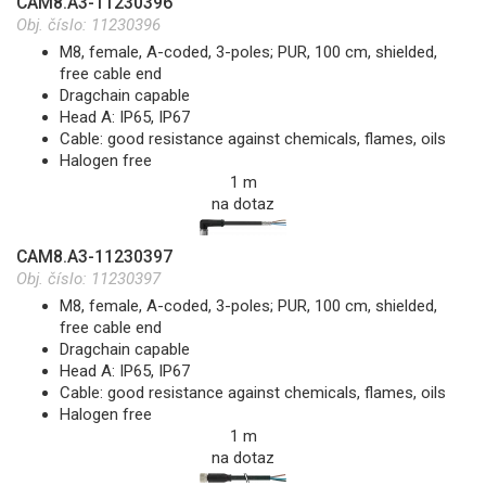
CAM8.A3-11230396
Obj. číslo:
11230396
M8, female, A-coded, 3-poles; PUR, 100 cm, shielded,
free cable end
Dragchain capable
Head A: IP65, IP67
Cable: good resistance against chemicals, flames, oils
Halogen free
1 m
na dotaz
CAM8.A3-11230397
Obj. číslo:
11230397
M8, female, A-coded, 3-poles; PUR, 100 cm, shielded,
free cable end
Dragchain capable
Head A: IP65, IP67
Cable: good resistance against chemicals, flames, oils
Halogen free
1 m
na dotaz