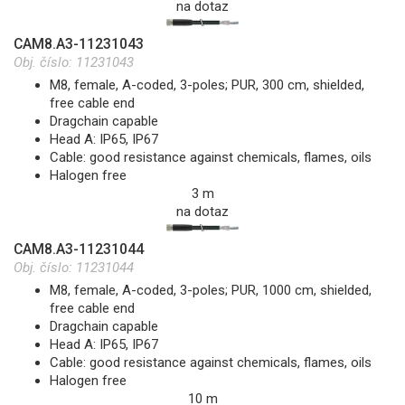
na dotaz
CAM8.A3-11231043
Obj. číslo:
11231043
M8, female, A-coded, 3-poles; PUR, 300 cm, shielded,
free cable end
Dragchain capable
Head A: IP65, IP67
Cable: good resistance against chemicals, flames, oils
Halogen free
3 m
na dotaz
CAM8.A3-11231044
Obj. číslo:
11231044
M8, female, A-coded, 3-poles; PUR, 1000 cm, shielded,
free cable end
Dragchain capable
Head A: IP65, IP67
Cable: good resistance against chemicals, flames, oils
Halogen free
10 m