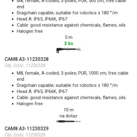
M8, female, A-coded, 3-poles; PUR, 500 cm, free cable
end
Dragchain capable; suitable for robotics ± 180 °/m
Head A: IP65, IP66K, IP67
Cable: good resistance against chemicals, flames, oils
Halogen free
5 m
2 ks
CAM8.A3-11230328
Obj. číslo:
11230328
M8, female, A-coded, 3-poles; PUR, 1000 cm, free cable
end
Dragchain capable; suitable for robotics ± 180 °/m
Head A: IP65, IP66K, IP67
Cable: good resistance against chemicals, flames, oils
Halogen free
10 m
na dotaz
CAM8.A3-11230329
Obj. číslo:
11230329