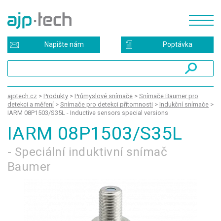
Napište nám
Poptávka
ajptech.cz
>
Produkty
>
Průmyslové snímače
>
Snímače Baumer pro
detekci a měření
>
Snímače pro detekci přítomnosti
>
Indukční snímače
>
IARM 08P1503/S35L - Inductive sensors special versions
IARM 08P1503/S35L
- Speciální induktivní snímač
Baumer