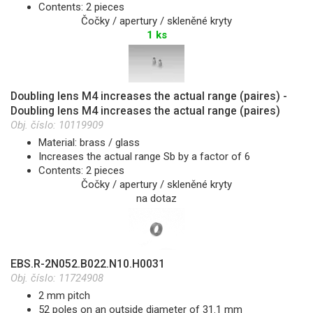
Contents: 2 pieces
Čočky / apertury / skleněné kryty
1 ks
Doubling lens M4 increases the actual range (paires) -
Doubling lens M4 increases the actual range (paires)
Obj. číslo:
10119909
Material: brass / glass
Increases the actual range Sb by a factor of 6
Contents: 2 pieces
Čočky / apertury / skleněné kryty
na dotaz
EBS.R-2N052.B022.N10.H0031
Obj. číslo:
11724908
2 mm pitch
52 poles on an outside diameter of 31.1 mm