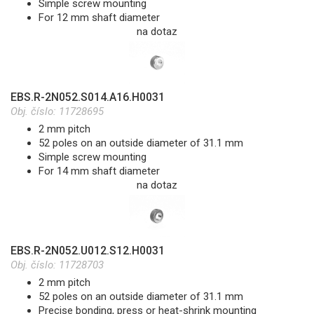
Simple screw mounting
For 12 mm shaft diameter
na dotaz
EBS.R-2N052.S014.A16.H0031
Obj. číslo:
11728695
2 mm pitch
52 poles on an outside diameter of 31.1 mm
Simple screw mounting
For 14 mm shaft diameter
na dotaz
EBS.R-2N052.U012.S12.H0031
Obj. číslo:
11728703
2 mm pitch
52 poles on an outside diameter of 31.1 mm
Precise bonding, press or heat-shrink mounting