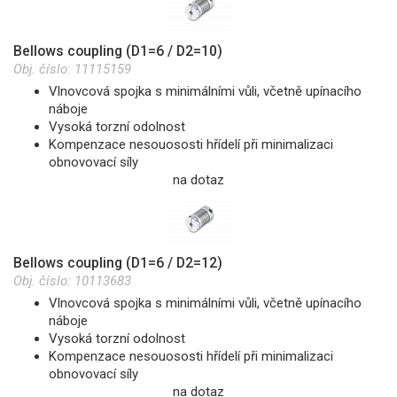
Bellows coupling (D1=6 / D2=10)
Obj. číslo:
11115159
Vlnovcová spojka s minimálními vůli, včetně upínacího
náboje
Vysoká torzní odolnost
Kompenzace nesouososti hřídelí při minimalizaci
obnovovací síly
na dotaz
Bellows coupling (D1=6 / D2=12)
Obj. číslo:
10113683
Vlnovcová spojka s minimálními vůli, včetně upínacího
náboje
Vysoká torzní odolnost
Kompenzace nesouososti hřídelí při minimalizaci
obnovovací síly
na dotaz