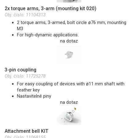
2x torque arms, 3-arm (mounting kit 020)
Obj. číslo:
11104313
2 torque arms, 3-armed, bolt circle ø76 mm, mounting
M3
For high-dynamic applications.
na dotaz
3-pin coupling
Obj. číslo:
11725278
For easy coupling of devices with ø11 mm shaft with
feather key
Nastavitelné piny
na dotaz
Attachment bell KIT
Obj. číslo:
11068155