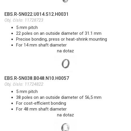
EBS.R-5N022.U014.S12.H0031
Obj. číslo:
11728723
5 mm pitch
22 poles on an outside diameter of 31.1 mm
Precise bonding, press or heat-shrink mounting
For 14 mm shaft diameter
na dotaz
EBS.R-5N038.B048.N10.H0057
Obj. číslo:
11724822
5 mm pitch
38 poles on an outside diameter of 56,5 mm
For cost-efficient bonding
For 48 mm shaft diameter
na dotaz