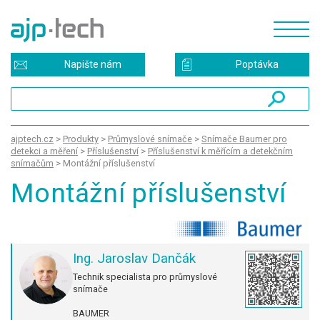
Napište nám
Poptávka
ajptech.cz
>
Produkty
>
Průmyslové snímače
>
Snímače Baumer pro
detekci a měření
>
Příslušenství
>
Příslušenství k měřícím a detekčním
snímačům
>
Montážní příslušenství
Montážní příslušenství
Ing. Jaroslav Dančák
Technik specialista pro průmyslové
snímače
BAUMER