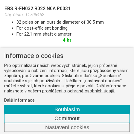
EBS.R-FN032.B022.N0A.P0031
Obj. číslo:
11705452
32 poles on an outside diameter of 30.5 mm
For cost-efficient bonding
For 22.1 mm shaft diameter
4 ks
Informace o cookies
Pro optimalizaci našich webových stránek, jejich průběžné
EBS.R-FN032.B022.N0A.P0031/9503
vylepšování a nabízení informací, které jsou přizpůsobeny vašim
Obj. číslo:
11705527
zájmům, používáme cookies. Stisknutím tlačítka „Souhlasím“
souhlasíte s jejich používáním. Tlačítkem „nastavení cookies“
32 poles on an outside diameter of 30.5 mm
můžete vybrat, které cookies si přejete povolit. Další informace
For cost-efficient bonding
naleznete v našem
prohlášení o ochraně osobních údajů.
For 22.1 mm shaft diameter
Option packaging unit: 36 pieces
Další informace
na dotaz
Souhlasím
Odmítnout
Nastavení cookies
EBS.R-FN032.S008.A14.P0031