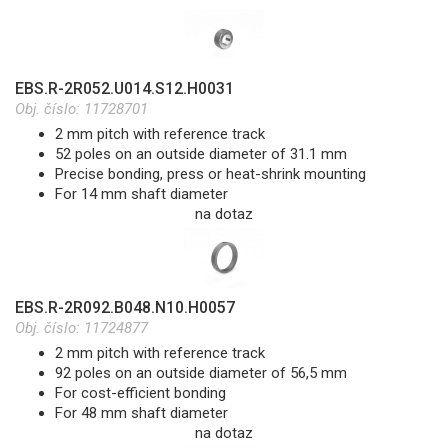
EBS.R-2R052.U014.S12.H0031
Obj. číslo:
11728701
2 mm pitch with reference track
52 poles on an outside diameter of 31.1 mm
Precise bonding, press or heat-shrink mounting
For 14 mm shaft diameter
na dotaz
EBS.R-2R092.B048.N10.H0057
Obj. číslo:
11724877
2 mm pitch with reference track
92 poles on an outside diameter of 56,5 mm
For cost-efficient bonding
For 48 mm shaft diameter
na dotaz