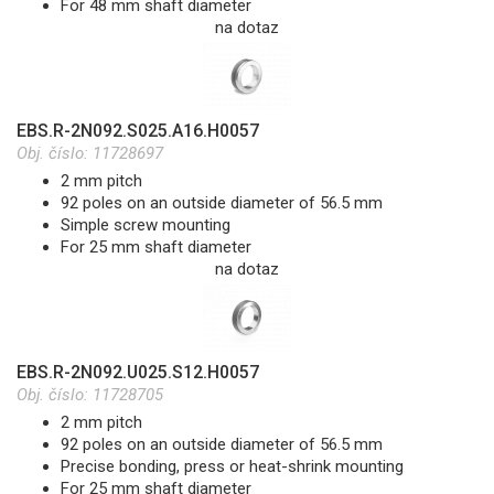
For 48 mm shaft diameter
na dotaz
EBS.R-2N092.S025.A16.H0057
Obj. číslo:
11728697
2 mm pitch
92 poles on an outside diameter of 56.5 mm
Simple screw mounting
For 25 mm shaft diameter
na dotaz
EBS.R-2N092.U025.S12.H0057
Obj. číslo:
11728705
2 mm pitch
92 poles on an outside diameter of 56.5 mm
Precise bonding, press or heat-shrink mounting
For 25 mm shaft diameter