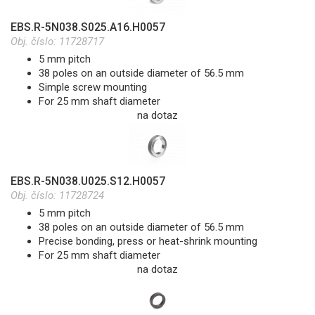
EBS.R-5N038.S025.A16.H0057
Obj. číslo:
11728717
5 mm pitch
38 poles on an outside diameter of 56.5 mm
Simple screw mounting
For 25 mm shaft diameter
na dotaz
EBS.R-5N038.U025.S12.H0057
Obj. číslo:
11728724
5 mm pitch
38 poles on an outside diameter of 56.5 mm
Precise bonding, press or heat-shrink mounting
For 25 mm shaft diameter
na dotaz