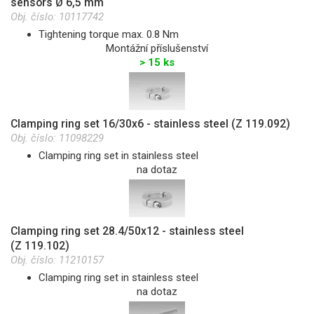
sensors Ø 6,5 mm
Obj. číslo:
10117742
Tightening torque max. 0.8 Nm
Montážní příslušenství
> 15 ks
Clamping ring set 16/30x6 - stainless steel (Z 119.092)
Obj. číslo:
11098229
Clamping ring set in stainless steel
na dotaz
Clamping ring set 28.4/50x12 - stainless steel
(Z 119.102)
Obj. číslo:
11210157
Clamping ring set in stainless steel
na dotaz