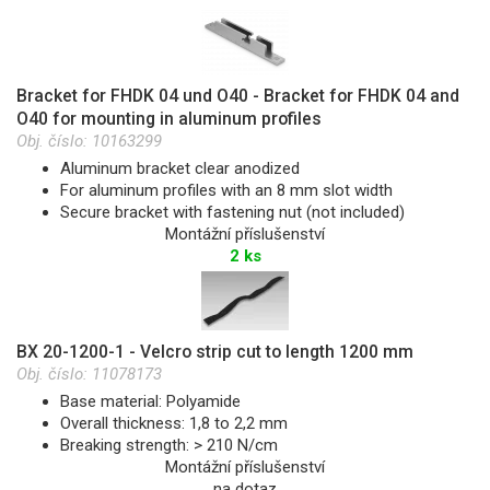
Bracket for FHDK 04 und O40 - Bracket for FHDK 04 and
O40 for mounting in aluminum profiles
Obj. číslo:
10163299
Aluminum bracket clear anodized
For aluminum profiles with an 8 mm slot width
Secure bracket with fastening nut (not included)
Montážní příslušenství
2 ks
BX 20-1200-1 - Velcro strip cut to length 1200 mm
Obj. číslo:
11078173
Base material: Polyamide
Overall thickness: 1,8 to 2,2 mm
Breaking strength: > 210 N/cm
Montážní příslušenství
na dotaz