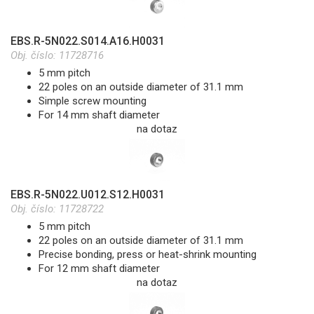
EBS.R-5N022.S014.A16.H0031
Obj. číslo:
11728716
5 mm pitch
22 poles on an outside diameter of 31.1 mm
Simple screw mounting
For 14 mm shaft diameter
na dotaz
EBS.R-5N022.U012.S12.H0031
Obj. číslo:
11728722
5 mm pitch
22 poles on an outside diameter of 31.1 mm
Precise bonding, press or heat-shrink mounting
For 12 mm shaft diameter
na dotaz