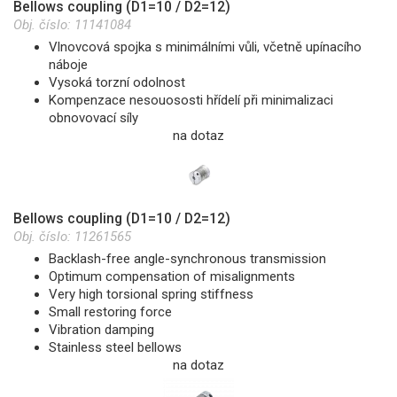
Bellows coupling (D1=10 / D2=12)
Obj. číslo:
11141084
Vlnovcová spojka s minimálními vůli, včetně upínacího
náboje
Vysoká torzní odolnost
Kompenzace nesouososti hřídelí při minimalizaci
obnovovací síly
na dotaz
Bellows coupling (D1=10 / D2=12)
Obj. číslo:
11261565
Backlash-free angle-synchronous transmission
Optimum compensation of misalignments
Very high torsional spring stiffness
Small restoring force
Vibration damping
Stainless steel bellows
na dotaz