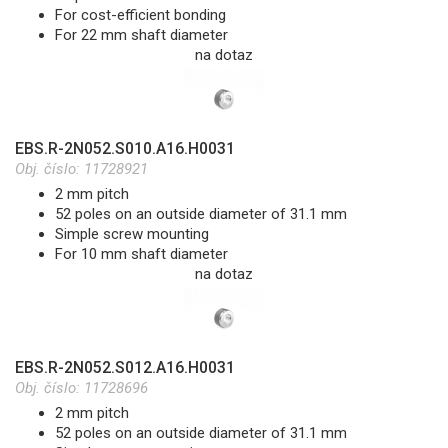
For cost-efficient bonding
For 22 mm shaft diameter
na dotaz
EBS.R-2N052.S010.A16.H0031
Obj. číslo:
11728921
2 mm pitch
52 poles on an outside diameter of 31.1 mm
Simple screw mounting
For 10 mm shaft diameter
na dotaz
EBS.R-2N052.S012.A16.H0031
Obj. číslo:
11728696
2 mm pitch
52 poles on an outside diameter of 31.1 mm