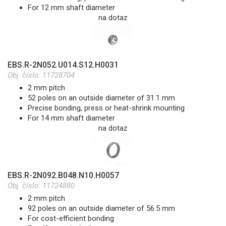
For 12 mm shaft diameter
na dotaz
EBS.R-2N052.U014.S12.H0031
Obj. číslo:
11728704
2 mm pitch
52 poles on an outside diameter of 31.1 mm
Precise bonding, press or heat-shrink mounting
For 14 mm shaft diameter
na dotaz
EBS.R-2N092.B048.N10.H0057
Obj. číslo:
11724880
2 mm pitch
92 poles on an outside diameter of 56.5 mm
For cost-efficient bonding