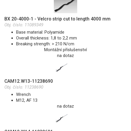
BX 20-4000-1 - Velcro strip cut to length 4000 mm
Obj. číslo:
11089349
Base material: Polyamide
Overall thickness: 1,8 to 2,2 mm
Breaking strength: > 210 N/cm
Montážní příslušenství
na dotaz
CAM12.W13-11238690
Obj. číslo:
11238690
Wrench
M12, AF 13
na dotaz