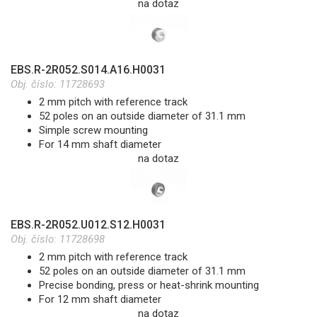
na dotaz
EBS.R-2R052.S014.A16.H0031
Obj. číslo:
11728693
2 mm pitch with reference track
52 poles on an outside diameter of 31.1 mm
Simple screw mounting
For 14 mm shaft diameter
na dotaz
EBS.R-2R052.U012.S12.H0031
Obj. číslo:
11728698
2 mm pitch with reference track
52 poles on an outside diameter of 31.1 mm
Precise bonding, press or heat-shrink mounting
For 12 mm shaft diameter
na dotaz