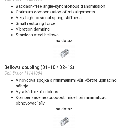
Backlash-free angle-synchronous transmission
Optimum compensation of misalignments
Very high torsional spring stiffness
Small restoring force
Vibration damping
Stainless steel bellows
na dotaz
Bellows coupling (D1=10 / D2=12)
Obj. číslo:
11141084
Vlnovcová spojka s minimálními vůli, včetně upínacího
náboje
Vysoká torzní odolnost
Kompenzace nesouososti hřídelí při minimalizaci
obnovovací síly
na dotaz