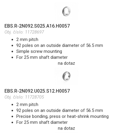
EBS.R-2N092.S025.A16.H0057
Obj. číslo:
11728697
2 mm pitch
92 poles on an outside diameter of 56.5 mm
Simple screw mounting
For 25 mm shaft diameter
na dotaz
EBS.R-2N092.U025.S12.H0057
Obj. číslo:
11728705
2 mm pitch
92 poles on an outside diameter of 56.5 mm
Precise bonding, press or heat-shrink mounting
For 25 mm shaft diameter
na dotaz