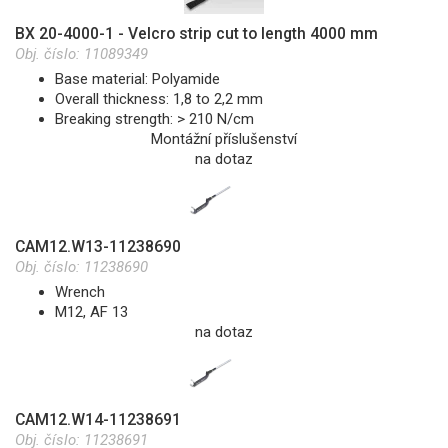
BX 20-4000-1 - Velcro strip cut to length 4000 mm
Obj. číslo:
11089349
Base material: Polyamide
Overall thickness: 1,8 to 2,2 mm
Breaking strength: > 210 N/cm
Montážní příslušenství
na dotaz
CAM12.W13-11238690
Obj. číslo:
11238690
Wrench
M12, AF 13
na dotaz
CAM12.W14-11238691
Obj. číslo:
11238691