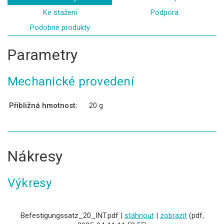
Ke stažení
Podpora
Podobné produkty
Parametry
Mechanické provedení
Přibližná hmotnost:
20 g
Nákresy
Výkresy
Befestigungssatz_20_INT.pdf |
stáhnout
|
zobrazit
(pdf,