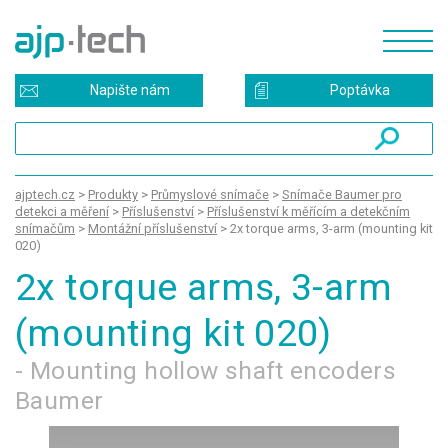
Napište nám
Poptávka
ajptech.cz
>
Produkty
>
Průmyslové snímače
>
Snímače Baumer pro
detekci a měření
>
Příslušenství
>
Příslušenství k měřícím a detekčním
snímačům
>
Montážní příslušenství
>
2x torque arms, 3-arm (mounting kit
020)
2x torque arms, 3-arm
(mounting kit 020)
- Mounting hollow shaft encoders
Baumer