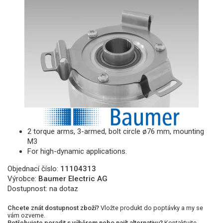
2 torque arms, 3-armed, bolt circle ø76 mm, mounting
M3
For high-dynamic applications.
Objednací číslo:
11104313
Výrobce:
Baumer Electric AG
Dostupnost:
na dotaz
Chcete znát dostupnost zboží?
Vložte produkt do poptávky a my se
vám ozveme.
Potřebujete poradit s výběrem nebo najít alternativu?
Kontaktujte