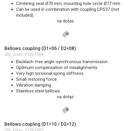
Centering seat Ø70 mm, mounting hole circle Ø77 mm
Can be used in combination with coupling CPS37 (not
included)
na dotaz
Bellows coupling (D1=06 / D2=08)
Obj. číslo:
11261564
Backlash-free angle-synchronous transmission
Optimum compensation of misalignments
Very high torsional spring stiffness
Small restoring force
Vibration damping
Stainless steel bellows
na dotaz
Bellows coupling (D1=10 / D2=12)
Obj. číslo:
11261565