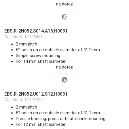
na dotaz
EBS.R-2N052.S014.A16.H0031
Obj. číslo:
11728695
2 mm pitch
52 poles on an outside diameter of 31.1 mm
Simple screw mounting
For 14 mm shaft diameter
na dotaz
EBS.R-2N052.U012.S12.H0031
Obj. číslo:
11728703
2 mm pitch
52 poles on an outside diameter of 31.1 mm
Precise bonding, press or heat-shrink mounting
For 12 mm shaft diameter