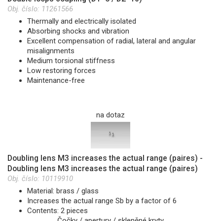
Obj. číslo:
11261566
Thermally and electrically isolated
Absorbing shocks and vibration
Excellent compensation of radial, lateral and angular
misalignments
Medium torsional stiffness
Low restoring forces
Maintenance-free
na dotaz
Doubling lens M3 increases the actual range (paires) -
Doubling lens M3 increases the actual range (paires)
Obj. číslo:
10119910
Material: brass / glass
Increases the actual range Sb by a factor of 6
Contents: 2 pieces
Čočky / apertury / skleněné kryty