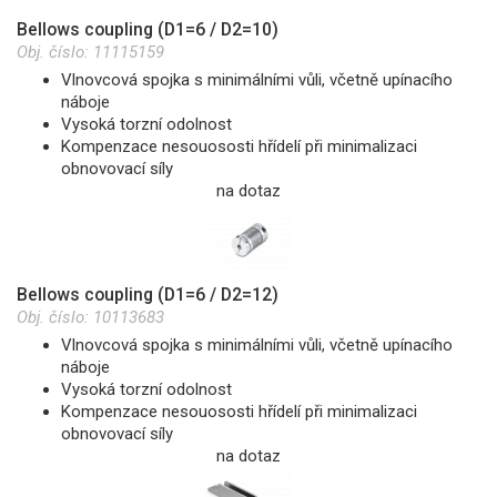
Bellows coupling (D1=6 / D2=10)
Obj. číslo:
11115159
Vlnovcová spojka s minimálními vůli, včetně upínacího
náboje
Vysoká torzní odolnost
Kompenzace nesouososti hřídelí při minimalizaci
obnovovací síly
na dotaz
Bellows coupling (D1=6 / D2=12)
Obj. číslo:
10113683
Vlnovcová spojka s minimálními vůli, včetně upínacího
náboje
Vysoká torzní odolnost
Kompenzace nesouososti hřídelí při minimalizaci
obnovovací síly
na dotaz