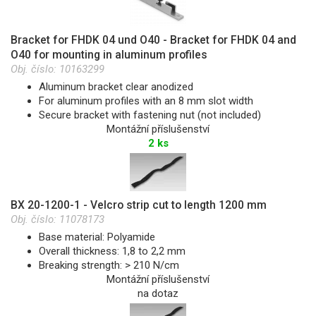
Bracket for FHDK 04 und O40 - Bracket for FHDK 04 and
O40 for mounting in aluminum profiles
Obj. číslo:
10163299
Aluminum bracket clear anodized
For aluminum profiles with an 8 mm slot width
Secure bracket with fastening nut (not included)
Montážní příslušenství
2 ks
BX 20-1200-1 - Velcro strip cut to length 1200 mm
Obj. číslo:
11078173
Base material: Polyamide
Overall thickness: 1,8 to 2,2 mm
Breaking strength: > 210 N/cm
Montážní příslušenství
na dotaz