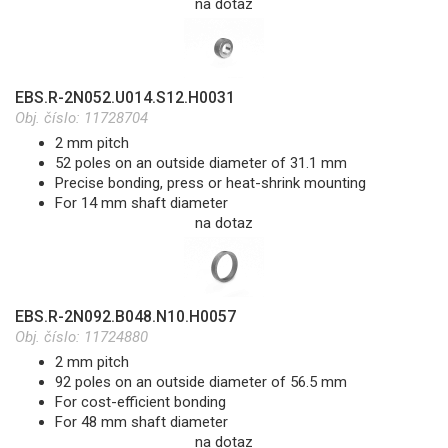
na dotaz
EBS.R-2N052.U014.S12.H0031
Obj. číslo:
11728704
2 mm pitch
52 poles on an outside diameter of 31.1 mm
Precise bonding, press or heat-shrink mounting
For 14 mm shaft diameter
na dotaz
EBS.R-2N092.B048.N10.H0057
Obj. číslo:
11724880
2 mm pitch
92 poles on an outside diameter of 56.5 mm
For cost-efficient bonding
For 48 mm shaft diameter
na dotaz