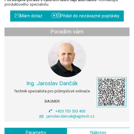
produktového specialistu.
+
Mám dotaz
Přidat do nezávazné poptávky
Poradím vám
Ing. Jaroslav Dančák
Technik specialista pro průmyslové snímače
BAUMER
+420 733 533 400
jaroslav.dancak@ajptech.cz
Parametry
Nákresy