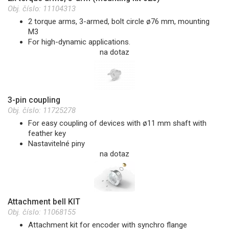
Obj. číslo:
11104313
2 torque arms, 3-armed, bolt circle ø76 mm, mounting
M3
For high-dynamic applications.
na dotaz
3-pin coupling
Obj. číslo:
11725278
For easy coupling of devices with ø11 mm shaft with
feather key
Nastavitelné piny
na dotaz
Attachment bell KIT
Obj. číslo:
11068155
Attachment kit for encoder with synchro flange