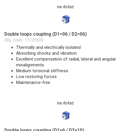
na dotaz
Double loops coupling (D1=06 / D2=06)
Obj. číslo:
11129503
Thermally and electrically isolated
Absorbing shocks and vibration
Excellent compensation of radial, lateral and angular
misalignments
Medium torsional stiffness
Low restoring forces
Maintenance-free
na dotaz
Double loops coupling (D1=6 / D2=10)