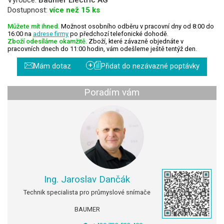
Dostupnost:
více než 15 ks
Můžete mít ihned.
Možnost osobního odběru v pracovní dny od 8:00 do
16:00 na
adrese firmy
po předchozí telefonické dohodě.
Zboží odesíláme okamžitě.
Zboží, které závazně objednáte v
pracovních dnech do 11:00 hodin, vám odešleme ještě tentýž den.
+
Mám dotaz
Přidat do nezávazné poptávky
Poradím vám
Ing. Jaroslav Dančák
Technik specialista pro průmyslové snímače
BAUMER