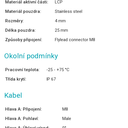
Materiál aktivní části:
LCP
Materiál pouzdra:
Stainless steel
Rozměry:
4 mm
Délka pouzdra:
25 mm
Způsoby připojení:
Flylead connector M8
Okolní podmínky
Pracovní teplota:
-25 - +75 °C
Třída krytí:
IP 67
Kabel
Hlava A: Připojení:
M8
Hlava A: Pohlaví:
Male