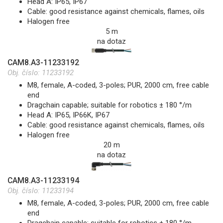
Head A: IP65, IP67
Cable: good resistance against chemicals, flames, oils
Halogen free
5 m
na dotaz
CAM8.A3-11233192
Obj. číslo:
11233192
M8, female, A-coded, 3-poles; PUR, 2000 cm, free cable
end
Dragchain capable; suitable for robotics ± 180 °/m
Head A: IP65, IP66K, IP67
Cable: good resistance against chemicals, flames, oils
Halogen free
20 m
na dotaz
CAM8.A3-11233194
Obj. číslo:
11233194
M8, female, A-coded, 3-poles; PUR, 2000 cm, free cable
end