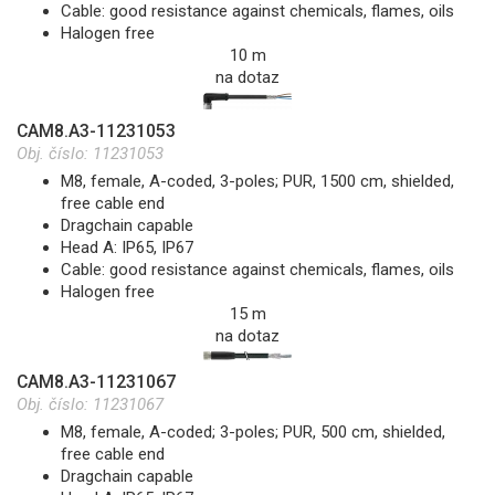
Cable: good resistance against chemicals, flames, oils
Halogen free
10 m
na dotaz
CAM8.A3-11231053
Obj. číslo:
11231053
M8, female, A-coded, 3-poles; PUR, 1500 cm, shielded,
free cable end
Dragchain capable
Head A: IP65, IP67
Cable: good resistance against chemicals, flames, oils
Halogen free
15 m
na dotaz
CAM8.A3-11231067
Obj. číslo:
11231067
M8, female, A-coded; 3-poles; PUR, 500 cm, shielded,
free cable end
Dragchain capable