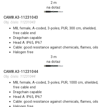
2 m
na dotaz
CAM8.A3-11231043
Obj. číslo:
11231043
M8, female, A-coded, 3-poles; PUR, 300 cm, shielded,
free cable end
Dragchain capable
Head A: IP65, IP67
Cable: good resistance against chemicals, flames, oils
Halogen free
3 m
na dotaz
CAM8.A3-11231044
Obj. číslo:
11231044
M8, female, A-coded, 3-poles; PUR, 1000 cm, shielded,
free cable end
Dragchain capable
Head A: IP65, IP67
Cable: good resistance against chemicals, flames, oils
Halogen free