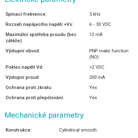
Spínací frekvence:
5 kHz
Rozsah napájecího napětí +Vs:
6 - 30 VDC
Maximální spotřeba proudu (bez
12 mA
zátěže):
Výstupní obvod:
PNP make function
(NO)
Pokles napětí Vd:
<2 VDC
Výstupní proud:
200 mA
Ochrana proti zkratu:
Yes
Ochrana proti přepólování:
Yes
Mechanické parametry
Konstrukce:
Cylindrical smooth