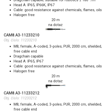
Dragchain capable; suitable for robotics ± 180 °/m
Head A: IP65, IP66K, IP67
Cable: good resistance against chemicals, flames, oils
Halogen free
20 m
na dotaz
CAM8.A3-11233210
Obj. číslo:
11233210
M8, female, A-coded, 3-poles; PUR, 2000 cm, shielded,
free cable end
Dragchain capable
Head A: IP65, IP67
Cable: good resistance against chemicals, flames, oils
Halogen free
20 m
na dotaz
CAM8.A3-11233212
Obj. číslo:
11233212
M8, female, A-coded, 3-poles; PUR, 2000 cm, shielded,
free cable end