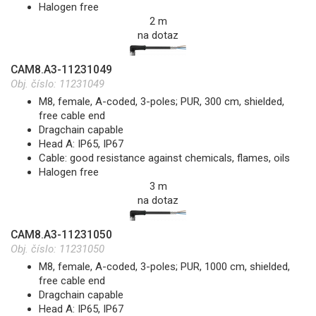
Halogen free
2 m
na dotaz
CAM8.A3-11231049
Obj. číslo:
11231049
M8, female, A-coded, 3-poles; PUR, 300 cm, shielded,
free cable end
Dragchain capable
Head A: IP65, IP67
Cable: good resistance against chemicals, flames, oils
Halogen free
3 m
na dotaz
CAM8.A3-11231050
Obj. číslo:
11231050
M8, female, A-coded, 3-poles; PUR, 1000 cm, shielded,
free cable end
Dragchain capable
Head A: IP65, IP67