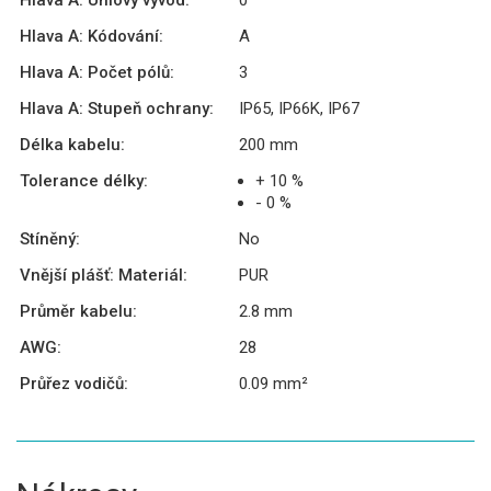
Hlava A: Úhlový vývod:
0°
Hlava A: Kódování:
A
Hlava A: Počet pólů:
3
Hlava A: Stupeň ochrany:
IP65, IP66K, IP67
Délka kabelu:
200 mm
Tolerance délky:
+ 10 %
- 0 %
Stíněný:
No
Vnější plášť: Materiál:
PUR
Průměr kabelu:
2.8 mm
AWG:
28
Průřez vodičů:
0.09 mm²