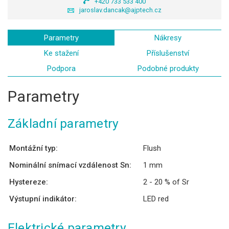
+420 733 533 400
jaroslav.dancak@ajptech.cz
Parametry
Nákresy
Ke stažení
Příslušenství
Podpora
Podobné produkty
Parametry
Základní parametry
Montážní typ:
Flush
Nominální snímací vzdálenost Sn:
1 mm
Hystereze:
2 - 20 % of Sr
Výstupní indikátor:
LED red
Elektrické parametry