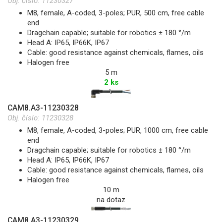
Obj. číslo:
11230327
M8, female, A-coded, 3-poles; PUR, 500 cm, free cable
end
Dragchain capable; suitable for robotics ± 180 °/m
Head A: IP65, IP66K, IP67
Cable: good resistance against chemicals, flames, oils
Halogen free
5 m
2 ks
CAM8.A3-11230328
Obj. číslo:
11230328
M8, female, A-coded, 3-poles; PUR, 1000 cm, free cable
end
Dragchain capable; suitable for robotics ± 180 °/m
Head A: IP65, IP66K, IP67
Cable: good resistance against chemicals, flames, oils
Halogen free
10 m
na dotaz
CAM8.A3-11230329