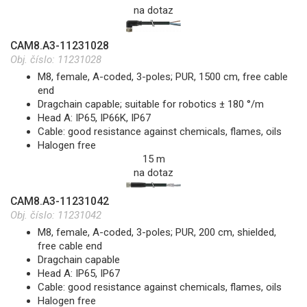
na dotaz
CAM8.A3-11231028
Obj. číslo:
11231028
M8, female, A-coded, 3-poles; PUR, 1500 cm, free cable
end
Dragchain capable; suitable for robotics ± 180 °/m
Head A: IP65, IP66K, IP67
Cable: good resistance against chemicals, flames, oils
Halogen free
15 m
na dotaz
CAM8.A3-11231042
Obj. číslo:
11231042
M8, female, A-coded, 3-poles; PUR, 200 cm, shielded,
free cable end
Dragchain capable
Head A: IP65, IP67
Cable: good resistance against chemicals, flames, oils
Halogen free