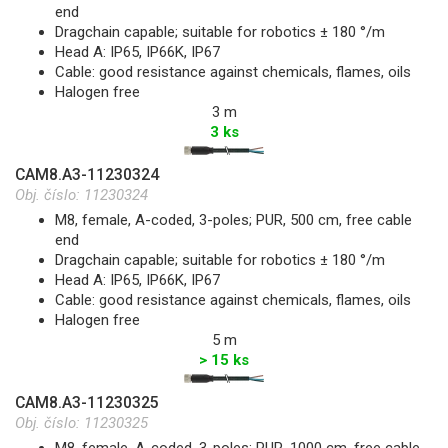
end
Dragchain capable; suitable for robotics ± 180 °/m
Head A: IP65, IP66K, IP67
Cable: good resistance against chemicals, flames, oils
Halogen free
3 m
3 ks
CAM8.A3-11230324
Obj. číslo:
11230324
M8, female, A-coded, 3-poles; PUR, 500 cm, free cable
end
Dragchain capable; suitable for robotics ± 180 °/m
Head A: IP65, IP66K, IP67
Cable: good resistance against chemicals, flames, oils
Halogen free
5 m
> 15 ks
CAM8.A3-11230325
Obj. číslo:
11230325