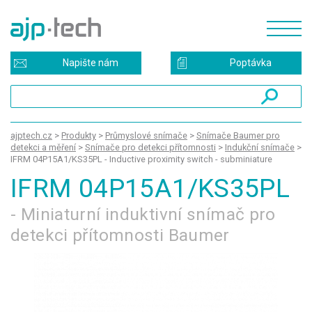
Napište nám
Poptávka
ajptech.cz
>
Produkty
>
Průmyslové snímače
>
Snímače Baumer pro
detekci a měření
>
Snímače pro detekci přítomnosti
>
Indukční snímače
>
IFRM 04P15A1/KS35PL - Inductive proximity switch - subminiature
IFRM 04P15A1/KS35PL
- Miniaturní induktivní snímač pro
detekci přítomnosti Baumer