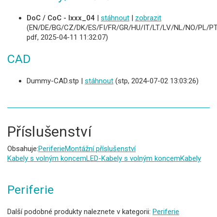
DoC / CoC - Ixxx_04
|
stáhnout
|
zobrazit
(EN/DE/BG/CZ/DK/ES/FI/FR/GR/HU/IT/LT/LV/NL/NO/PL/PT
pdf, 2025-04-11 11:32:07)
CAD
Dummy-CAD.stp |
stáhnout
(stp, 2024-07-02 13:03:26)
Příslušenství
Obsahuje:
Periferie
Montážní příslušenství
Kabely s volným koncem
LED-Kabely s volným koncem
Kabely
Periferie
Další podobné produkty naleznete v kategorii:
Periferie