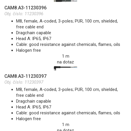
CAM8.A3-11230396
Obj. číslo:
11230396
M8, female, A-coded, 3-poles; PUR, 100 cm, shielded,
free cable end
Dragchain capable
Head A: IP65, IP67
Cable: good resistance against chemicals, flames, oils
Halogen free
1 m
na dotaz
CAM8.A3-11230397
Obj. číslo:
11230397
M8, female, A-coded, 3-poles; PUR, 100 cm, shielded,
free cable end
Dragchain capable
Head A: IP65, IP67
Cable: good resistance against chemicals, flames, oils
Halogen free
1 m
na dotaz