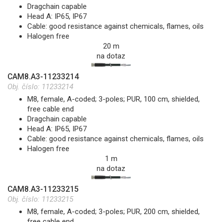
Dragchain capable
Head A: IP65, IP67
Cable: good resistance against chemicals, flames, oils
Halogen free
20 m
na dotaz
CAM8.A3-11233214
Obj. číslo:
11233214
M8, female, A-coded; 3-poles; PUR, 100 cm, shielded,
free cable end
Dragchain capable
Head A: IP65, IP67
Cable: good resistance against chemicals, flames, oils
Halogen free
1 m
na dotaz
CAM8.A3-11233215
Obj. číslo:
11233215
M8, female, A-coded; 3-poles; PUR, 200 cm, shielded,
free cable end