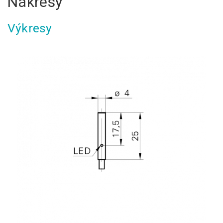
Nákresy
Výkresy