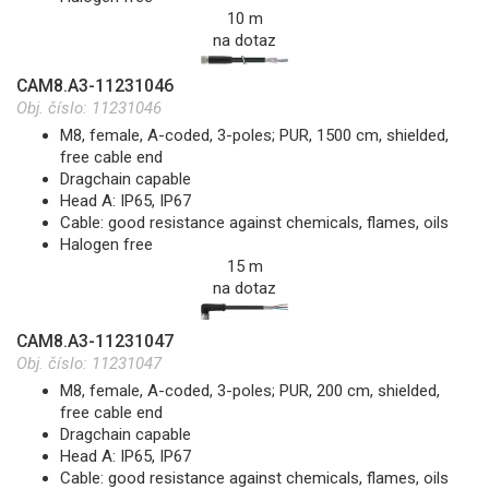
10 m
na dotaz
CAM8.A3-11231046
Obj. číslo:
11231046
M8, female, A-coded, 3-poles; PUR, 1500 cm, shielded,
free cable end
Dragchain capable
Head A: IP65, IP67
Cable: good resistance against chemicals, flames, oils
Halogen free
15 m
na dotaz
CAM8.A3-11231047
Obj. číslo:
11231047
M8, female, A-coded, 3-poles; PUR, 200 cm, shielded,
free cable end
Dragchain capable
Head A: IP65, IP67
Cable: good resistance against chemicals, flames, oils