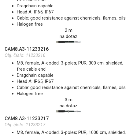
Dragchain capable
Head A: IP65, IP67
Cable: good resistance against chemicals, flames, oils
Halogen free
2 m
na dotaz
CAM8.A3-11233216
Obj. číslo:
11233216
M8, female, A-coded; 3-poles; PUR, 300 cm, shielded,
free cable end
Dragchain capable
Head A: IP65, IP67
Cable: good resistance against chemicals, flames, oils
Halogen free
3 m
na dotaz
CAM8.A3-11233217
Obj. číslo:
11233217
M8, female, A-coded; 3-poles; PUR, 1000 cm, shielded,