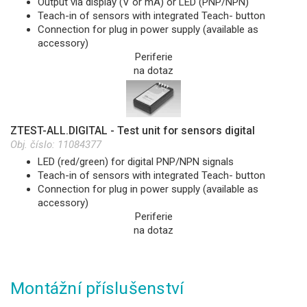
Output via display (V or mA) or LED (PNP/NPN)
Teach-in of sensors with integrated Teach- button
Connection for plug in power supply (available as
accessory)
Periferie
na dotaz
ZTEST-ALL.DIGITAL - Test unit for sensors digital
Obj. číslo:
11084377
LED (red/green) for digital PNP/NPN signals
Teach-in of sensors with integrated Teach- button
Connection for plug in power supply (available as
accessory)
Periferie
na dotaz
Montážní příslušenství