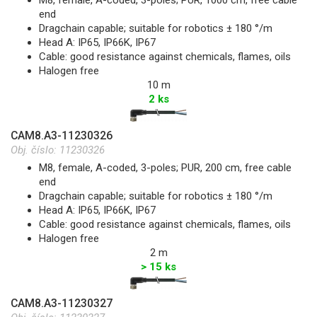
M8, female, A-coded, 3-poles; PUR, 1000 cm, free cable
end
Dragchain capable; suitable for robotics ± 180 °/m
Head A: IP65, IP66K, IP67
Cable: good resistance against chemicals, flames, oils
Halogen free
10 m
2 ks
CAM8.A3-11230326
Obj. číslo:
11230326
M8, female, A-coded, 3-poles; PUR, 200 cm, free cable
end
Dragchain capable; suitable for robotics ± 180 °/m
Head A: IP65, IP66K, IP67
Cable: good resistance against chemicals, flames, oils
Halogen free
2 m
> 15 ks
CAM8.A3-11230327