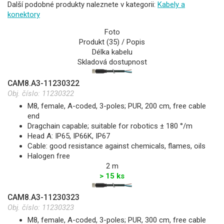
Další podobné produkty naleznete v kategorii:
Kabely a
konektory
Foto
Produkt (35) / Popis
Délka kabelu
Skladová dostupnost
CAM8.A3-11230322
Obj. číslo:
11230322
M8, female, A-coded, 3-poles; PUR, 200 cm, free cable
end
Dragchain capable; suitable for robotics ± 180 °/m
Head A: IP65, IP66K, IP67
Cable: good resistance against chemicals, flames, oils
Halogen free
2 m
> 15 ks
CAM8.A3-11230323
Obj. číslo:
11230323
M8, female, A-coded, 3-poles; PUR, 300 cm, free cable