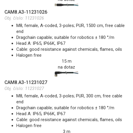
CAM8.A3-11231026
Obj. číslo:
11231026
M8, female, A-coded, 3-poles; PUR, 1500 cm, free cable
end
Dragchain capable; suitable for robotics ± 180 °/m
Head A: IP65, IP66K, IP67
Cable: good resistance against chemicals, flames, oils
Halogen free
15 m
na dotaz
CAM8.A3-11231027
Obj. číslo:
11231027
M8, female, A-coded, 3-poles; PUR, 300 cm, free cable
end
Dragchain capable; suitable for robotics ± 180 °/m
Head A: IP65, IP66K, IP67
Cable: good resistance against chemicals, flames, oils
Halogen free
3 m