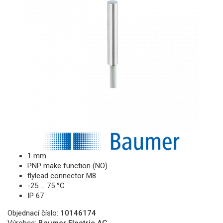
1 mm
PNP make function (NO)
flylead connector M8
-25 … 75 °C
IP 67
Objednací číslo:
10146174
Výrobce:
Baumer Electric AG