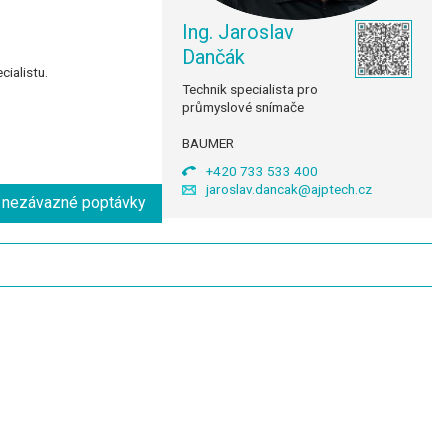
Ing. Jaroslav
Dančák
ialistu.
Technik specialista pro
průmyslové snímače
BAUMER
+420 733 533 400
jaroslav.dancak@ajptech.cz
o nezávazné poptávky