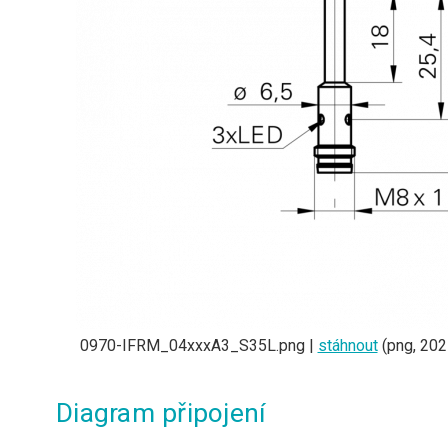
0970-IFRM_04xxxA3_S35L.png |
stáhnout
(png, 202
Diagram připojení