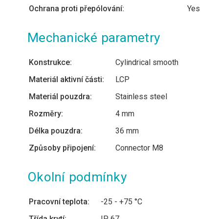
Ochrana proti přepólování:
Yes
Mechanické parametry
Konstrukce:
Cylindrical smooth
Materiál aktivní části:
LCP
Materiál pouzdra:
Stainless steel
Rozměry:
4 mm
Délka pouzdra:
36 mm
Způsoby připojení:
Connector M8
Okolní podmínky
Pracovní teplota:
-25 - +75 °C
Třída krytí:
IP 67