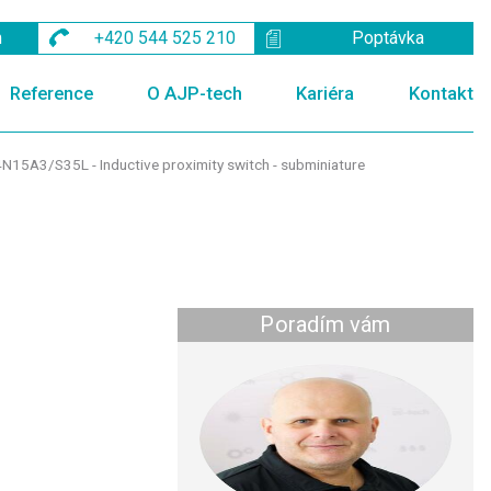
m
+420 544 525 210
Poptávka
Reference
O AJP-tech
Kariéra
Kontakt
N15A3/S35L - Inductive proximity switch - subminiature
Poradím vám