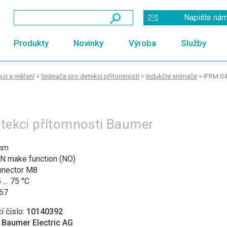
Napište ná
Produkty
Novinky
Výroba
Služby
ci a měření
>
Snímače pro detekci přítomnosti
>
Indukční snímače
>
IFRM 04
detekci přítomnosti Baumer
mm
N make function (NO)
nnector M8
 … 75 °C
 67
í číslo:
10140392
:
Baumer Electric AG