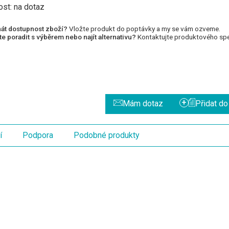
ost:
na dotaz
át dostupnost zboží?
Vložte produkt do poptávky a my se vám ozveme.
e poradit s výběrem nebo najít alternativu?
Kontaktujte produktového spec
+
Mám dotaz
Přidat d
í
Podpora
Podobné produkty