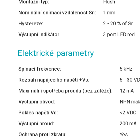
Montážní typ:
Flush
Nominální snímací vzdálenost Sn:
1 mm
Hystereze:
2 - 20 % of Sr
Výstupní indikátor:
3 port LED red
Elektrické parametry
Spínací frekvence:
5 kHz
Rozsah napájecího napětí +Vs:
6 - 30 V
Maximální spotřeba proudu (bez zátěže):
12 mA
Výstupní obvod:
NPN make
Pokles napětí Vd:
<2 VDC
Výstupní proud:
200 mA
Ochrana proti zkratu:
Yes