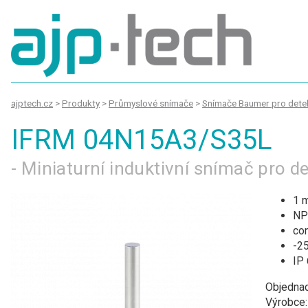
ajptech.cz
>
Produkty
>
Průmyslové snímače
>
Snímače Baumer pro detek
IFRM 04N15A3/S35L
- Miniaturní induktivní snímač pro 
1 
NP
co
-25
IP
Objednac
Výrobce