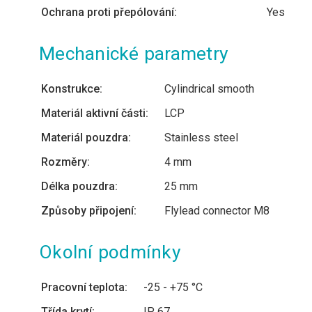
Ochrana proti přepólování:
Yes
Mechanické parametry
Konstrukce:
Cylindrical smooth
Materiál aktivní části:
LCP
Materiál pouzdra:
Stainless steel
Rozměry:
4 mm
Délka pouzdra:
25 mm
Způsoby připojení:
Flylead connector M8
Okolní podmínky
Pracovní teplota:
-25 - +75 °C
Třída krytí:
IP 67