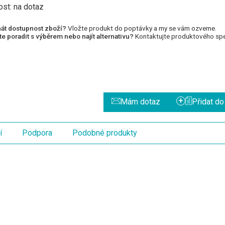
ost:
na dotaz
át dostupnost zboží?
Vložte produkt do poptávky a my se vám ozveme.
e poradit s výběrem nebo najít alternativu?
Kontaktujte produktového spec
+
Mám dotaz
Přidat d
í
Podpora
Podobné produkty