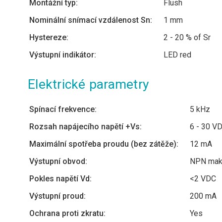
Montážní typ:
Flush
Nominální snímací vzdálenost Sn:
1 mm
Hystereze:
2 - 20 % of Sr
Výstupní indikátor:
LED red
Elektrické parametry
Spínací frekvence:
5 kHz
Rozsah napájecího napětí +Vs:
6 - 30 V
Maximální spotřeba proudu (bez zátěže):
12 mA
Výstupní obvod:
NPN make
Pokles napětí Vd:
<2 VDC
Výstupní proud:
200 mA
Ochrana proti zkratu:
Yes