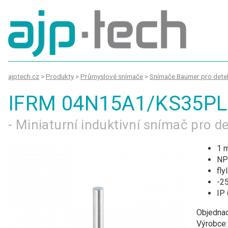
ajptech.cz
>
Produkty
>
Průmyslové snímače
>
Snímače Baumer pro detek
IFRM 04N15A1/KS35PL
- Miniaturní induktivní snímač pro 
1 
NP
fl
-25
IP
Objednac
Výrobce