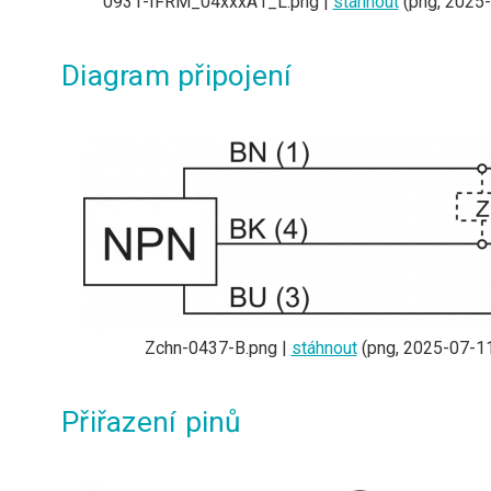
0931-IFRM_04xxxA1_L.png |
stáhnout
(png, 2025-
Diagram připojení
Zchn-0437-B.png |
stáhnout
(png, 2025-07-11
Přiřazení pinů