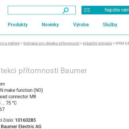
Napište ná
Produkty
Novinky
Výroba
Služby
ci a měření
>
Snímače pro detekci přítomnosti
>
Indukční snímače
>
IFRM 04
detekci přítomnosti Baumer
mm
N make function (NO)
ylead connector M8
 … 75 °C
 67
í číslo:
10160285
:
Baumer Electric AG