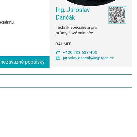
Ing. Jaroslav
Dančák
ialistu.
Technik specialista pro
průmyslové snímače
BAUMER
+420 733 533 400
jaroslav.dancak@ajptech.cz
o nezávazné poptávky