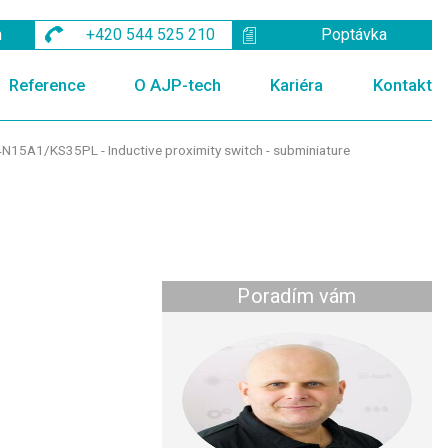
m
+420 544 525 210
Poptávka
Reference
O AJP-tech
Kariéra
Kontakt
N15A1/KS35PL - Inductive proximity switch - subminiature
Poradím vám