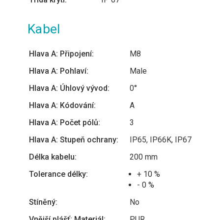
Kabel
Hlava A: Připojení:
M8
Hlava A: Pohlaví:
Male
Hlava A: Úhlový vývod:
0°
Hlava A: Kódování:
A
Hlava A: Počet pólů:
3
Hlava A: Stupeň ochrany:
IP65, IP66K, IP67
Délka kabelu:
200 mm
Tolerance délky:
+ 10 %
- 0 %
Stíněný:
No
Vnější plášť: Materiál:
PUR