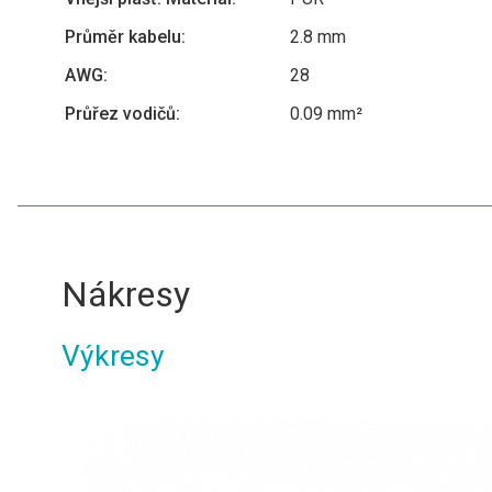
Průměr kabelu:
2.8 mm
AWG:
28
Průřez vodičů:
0.09 mm²
Nákresy
Výkresy