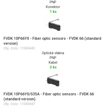
PNP
Konektor
1 ks
FVDK 10P66Y0 - Fiber optic sensors - FVDK 66 (standard
version)
Obj. číslo:
11045445
Optická vlákna
PNP
Kabel
2 ks
FVDK 10P66Y0/S35A - Fiber optic sensors - FVDK 66
(standard version)
Obj. číslo:
11045447