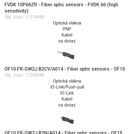
FVDK 10P66ZR - Fiber optic sensors - FVDK 66 (high
sensitivity)
Obj. číslo:
11214490
Optická vlákna
PNP
Kabel
na dotaz
OF10.FR-GW2J.B2CV/A014 - Fiber optic sensors - OF10
Obj. číslo:
11244386
Optická vlákna
IO-Link/Push-pull
IO-Link
Kabel
na dotaz
OF10.FR-GW2J.B2N/A014 - Fiber optic sensors - OF10