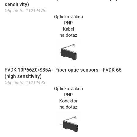
sensitivity)
Obj. číslo:
11214478
Optická vlákna
PNP
Kabel
na dotaz
FVDK 10P66Z0/S35A - Fiber optic sensors - FVDK 66
(high sensitivity)
Obj. číslo:
11214493
Optická vlákna
PNP
Konektor
na dotaz