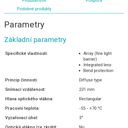
Příslušenství
Podpora
Podobné produkty
Parametry
Základní parametry
Specifické vlastnosti:
Array (fine light
barrier)
Integrated lens
Bend protection
Princip činnosti:
Diffuse type
Snímací vzdálenost:
231 mm
Hlava optického vlákna:
Rectangular
Pracovní teplota:
-55 - +70 °C
Vyzařovací úhel:
3°
Optická vlákno lze zkrátit:
No