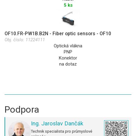
5 ks
OF10.FR-PW1B.B2N - Fiber optic sensors - OF10
Obj. číslo:
11224111
Optická vlákna
PNP
Konektor
na dotaz
Podpora
Ing. Jaroslav Dančák
Technik specialista pro průmyslové