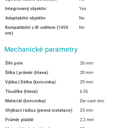
Integrovaný objektiv:
Yes
Adaptabilní objektiv:
No
Kompatibilní s IR světlem (1450
No
nm):
Mechanické parametry
Šíře pole:
20 mm
Šířka | průměr (hlava):
20 mm
Výška | Délka (koncovka):
29 mm
Tloušťka (hlava):
6.55
Materiál (koncovka):
Die-cast zinc
Ohýbací rádius (pevná instalace):
25 mm
Průměr pláště:
2.2 mm