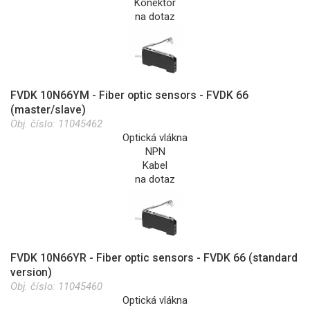
Konektor
na dotaz
FVDK 10N66YM - Fiber optic sensors - FVDK 66
(master/slave)
Obj. číslo:
11045462
Optická vlákna
NPN
Kabel
na dotaz
FVDK 10N66YR - Fiber optic sensors - FVDK 66 (standard
version)
Obj. číslo:
11045460
Optická vlákna