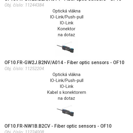
Obj. číslo:
11244384
Optická vlákna
IO-Link/Push-pull
IO-Link
Konektor
na dotaz
OF10.FR-GW2J.B2NV/A014 - Fiber optic sensors - OF10
Obj. číslo:
11252204
Optická vlákna
IO-Link/Push-pull
IO-Link
Kabel s konektorem
na dotaz
OF10.FR-NW1B.B2CV - Fiber optic sensors - OF10
Obj. číslo:
11224008