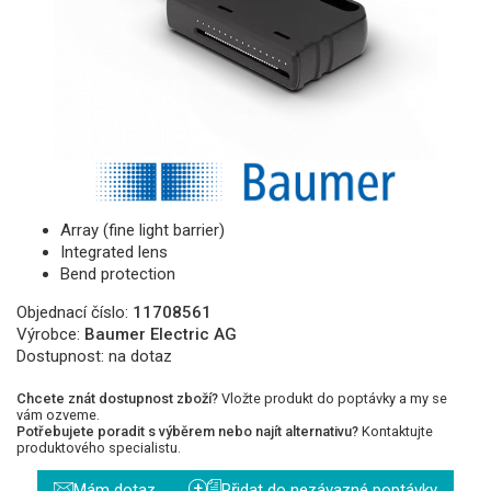
Array (fine light barrier)
Integrated lens
Bend protection
Objednací číslo:
11708561
Výrobce:
Baumer Electric AG
Dostupnost:
na dotaz
Chcete znát dostupnost zboží?
Vložte produkt do poptávky a my se
vám ozveme.
Potřebujete poradit s výběrem nebo najít alternativu?
Kontaktujte
produktového specialistu.
+
Mám dotaz
Přidat do nezávazné poptávky