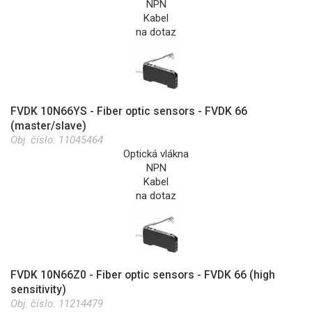
NPN
Kabel
na dotaz
FVDK 10N66YS - Fiber optic sensors - FVDK 66
(master/slave)
Obj. číslo:
11045464
Optická vlákna
NPN
Kabel
na dotaz
FVDK 10N66Z0 - Fiber optic sensors - FVDK 66 (high
sensitivity)
Obj. číslo:
11214479