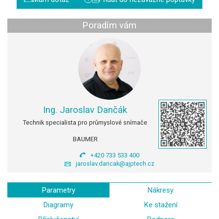
Poradím vám
Ing. Jaroslav Dančák
Technik specialista pro průmyslové snímače
BAUMER
+420 733 533 400
jaroslav.dancak@ajptech.cz
Parametry
Nákresy
Diagramy
Ke stažení