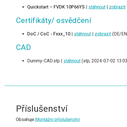
Quickstart – FVDK 10P66YS
|
stáhnout
|
zobrazit
Certifikáty/ osvědčení
DoC / CoC - Fxxx_10
|
stáhnout
|
zobrazit
(DE/EN/
CAD
Dummy-CAD.stp |
stáhnout
(stp, 2024-07-02 13:03
Příslušenství
Obsahuje:
Montážní příslušenství