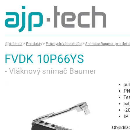
ajptech.cz
>
Produkty
>
Průmyslové snímače
>
Snímače Baumer pro detek
FVDK 10P66YS
- Vláknový snímač Baumer
pu
PN
Te
cab
-20
IP
Objednac