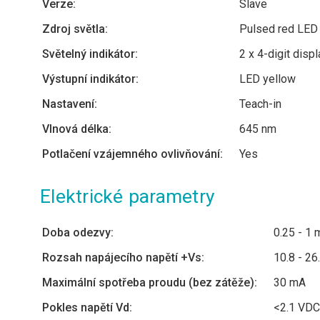
Verze:
Slave
Zdroj světla:
Pulsed red LED
Světelný indikátor:
2 x 4-digit displ
Výstupní indikátor:
LED yellow
Nastavení:
Teach-in
Vlnová délka:
645 nm
Potlačení vzájemného ovlivňování:
Yes
Elektrické parametry
Doba odezvy:
0.25 - 1 
Rozsah napájecího napětí +Vs:
10.8 - 2
Maximální spotřeba proudu (bez zátěže):
30 mA
Pokles napětí Vd:
<2.1 VDC