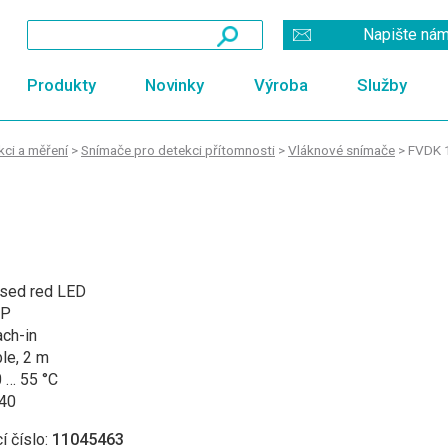
Napište ná
Produkty
Novinky
Výroba
Služby
ci a měření
>
Snímače pro detekci přítomnosti
>
Vláknové snímače
>
FVDK 1
lsed red LED
P
ach-in
le, 2 m
 … 55 °C
 40
í číslo:
11045463