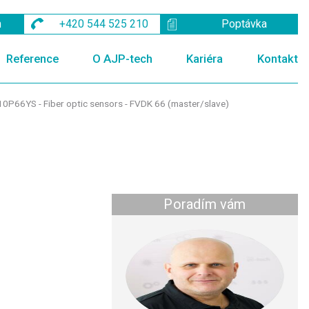
m
+420 544 525 210
Poptávka
Reference
O AJP-tech
Kariéra
Kontakt
0P66YS - Fiber optic sensors - FVDK 66 (master/slave)
Poradím vám