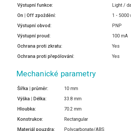
Výstupní funkce:
Light / d
On | Off zpoždění:
1 - 5000
Výstupní obvod:
PNP
Výstupní proud:
100 mA
Ochrana proti zkratu:
Yes
Ochrana proti přepólování:
Yes
Mechanické parametry
Šířka | průměr:
10 mm
Výška | Délka:
33.8 mm
Hloubka:
70.2 mm
Konstrukce:
Rectangular
Materiál pouzdra:
Polycarbonate/ABS