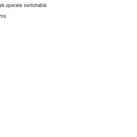
ark operate switchable
 ms