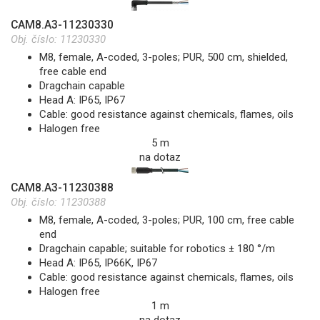
CAM8.A3-11230330
Obj. číslo:
11230330
M8, female, A-coded, 3-poles; PUR, 500 cm, shielded,
free cable end
Dragchain capable
Head A: IP65, IP67
Cable: good resistance against chemicals, flames, oils
Halogen free
5 m
na dotaz
CAM8.A3-11230388
Obj. číslo:
11230388
M8, female, A-coded, 3-poles; PUR, 100 cm, free cable
end
Dragchain capable; suitable for robotics ± 180 °/m
Head A: IP65, IP66K, IP67
Cable: good resistance against chemicals, flames, oils
Halogen free
1 m