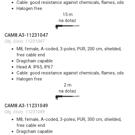
Cable: good resistance against chemicals, flames, oils
Halogen free
15 m
na dotaz
CAM8.A3-11231047
Obj. číslo:
11231047
M8, female, A-coded, 3-poles; PUR, 200 cm, shielded,
free cable end
Dragchain capable
Head A: IP65, IP67
Cable: good resistance against chemicals, flames, oils
Halogen free
2 m
na dotaz
CAM8.A3-11231049
Obj. číslo:
11231049
M8, female, A-coded, 3-poles; PUR, 300 cm, shielded,
free cable end
Dragchain capable