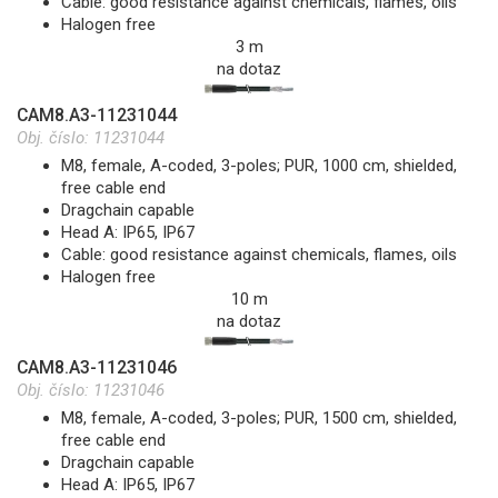
Cable: good resistance against chemicals, flames, oils
Halogen free
3 m
na dotaz
CAM8.A3-11231044
Obj. číslo:
11231044
M8, female, A-coded, 3-poles; PUR, 1000 cm, shielded,
free cable end
Dragchain capable
Head A: IP65, IP67
Cable: good resistance against chemicals, flames, oils
Halogen free
10 m
na dotaz
CAM8.A3-11231046
Obj. číslo:
11231046
M8, female, A-coded, 3-poles; PUR, 1500 cm, shielded,
free cable end
Dragchain capable
Head A: IP65, IP67