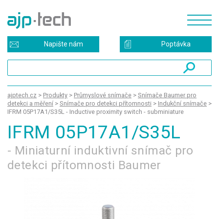
Napište nám
Poptávka
ajptech.cz
>
Produkty
>
Průmyslové snímače
>
Snímače Baumer pro
detekci a měření
>
Snímače pro detekci přítomnosti
>
Indukční snímače
>
IFRM 05P17A1/S35L - Inductive proximity switch - subminiature
IFRM 05P17A1/S35L
- Miniaturní induktivní snímač pro
detekci přítomnosti Baumer