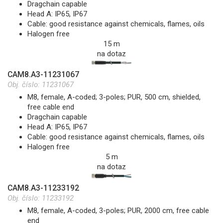
Dragchain capable
Head A: IP65, IP67
Cable: good resistance against chemicals, flames, oils
Halogen free
15 m
na dotaz
CAM8.A3-11231067
Obj. číslo:
11231067
M8, female, A-coded; 3-poles; PUR, 500 cm, shielded,
free cable end
Dragchain capable
Head A: IP65, IP67
Cable: good resistance against chemicals, flames, oils
Halogen free
5 m
na dotaz
CAM8.A3-11233192
Obj. číslo:
11233192
M8, female, A-coded, 3-poles; PUR, 2000 cm, free cable
end