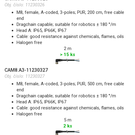
Obj. číslo:
11230326
M8, female, A-coded, 3-poles; PUR, 200 cm, free cable
end
Dragchain capable; suitable for robotics ± 180 °/m
Head A: IP65, IP66K, IP67
Cable: good resistance against chemicals, flames, oils
Halogen free
2 m
> 15 ks
CAM8.A3-11230327
Obj. číslo:
11230327
M8, female, A-coded, 3-poles; PUR, 500 cm, free cable
end
Dragchain capable; suitable for robotics ± 180 °/m
Head A: IP65, IP66K, IP67
Cable: good resistance against chemicals, flames, oils
Halogen free
5 m
2 ks