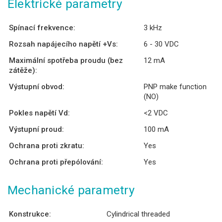
Elektrické parametry
Spínací frekvence:
3 kHz
Rozsah napájecího napětí +Vs:
6 - 30 VDC
Maximální spotřeba proudu (bez
12 mA
zátěže):
Výstupní obvod:
PNP make function
(NO)
Pokles napětí Vd:
<2 VDC
Výstupní proud:
100 mA
Ochrana proti zkratu:
Yes
Ochrana proti přepólování:
Yes
Mechanické parametry
Konstrukce:
Cylindrical threaded