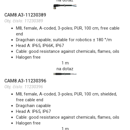
na dotaz
CAM8.A3-11230389
Obj. číslo:
11230389
M8, female, A-coded, 3-poles; PUR, 100 cm, free cable
end
Dragchain capable; suitable for robotics ± 180 °/m
Head A: IP65, IP66K, IP67
Cable: good resistance against chemicals, flames, oils
Halogen free
1 m
na dotaz
CAM8.A3-11230396
Obj. číslo:
11230396
M8, female, A-coded, 3-poles; PUR, 100 cm, shielded,
free cable end
Dragchain capable
Head A: IP65, IP67
Cable: good resistance against chemicals, flames, oils
Halogen free
1 m