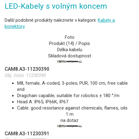
LED-Kabely s volným koncem
Další podobné produkty naleznete v kategorii:
Kabely a
konektory
Foto
Produkt (14) / Popis
Délka kabelu
Skladová dostupnost
CAM8.A3-11230390
Obj. číslo:
11230390
M8, female, A-coded, 3-poles; PUR, 100 cm, free cable
end
Dragchain capable; suitable for robotics ± 180 °/m
Head A: IP65, IP66K, IP67
Cable: good resistance against chemicals, flames, oils
1 m
na dotaz
CAM8.A3-11230391