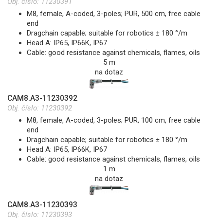
Obj. číslo:
11230391
M8, female, A-coded, 3-poles; PUR, 500 cm, free cable
end
Dragchain capable; suitable for robotics ± 180 °/m
Head A: IP65, IP66K, IP67
Cable: good resistance against chemicals, flames, oils
5 m
na dotaz
CAM8.A3-11230392
Obj. číslo:
11230392
M8, female, A-coded, 3-poles; PUR, 100 cm, free cable
end
Dragchain capable; suitable for robotics ± 180 °/m
Head A: IP65, IP66K, IP67
Cable: good resistance against chemicals, flames, oils
1 m
na dotaz
CAM8.A3-11230393
Obj. číslo:
11230393