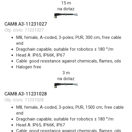
15 m
na dotaz
CAM8.A3-11231027
Obj. číslo:
11231027
M8, female, A-coded, 3-poles; PUR, 300 cm, free cable
end
Dragchain capable; suitable for robotics ± 180 °/m
Head A: IP65, IP66K, IP67
Cable: good resistance against chemicals, flames, oils
Halogen free
3 m
na dotaz
CAM8.A3-11231028
Obj. číslo:
11231028
M8, female, A-coded, 3-poles; PUR, 1500 cm, free cable
end
Dragchain capable; suitable for robotics ± 180 °/m
Head A: IP65, IP66K, IP67
Cable: good resistance against chemicals, flames, oils