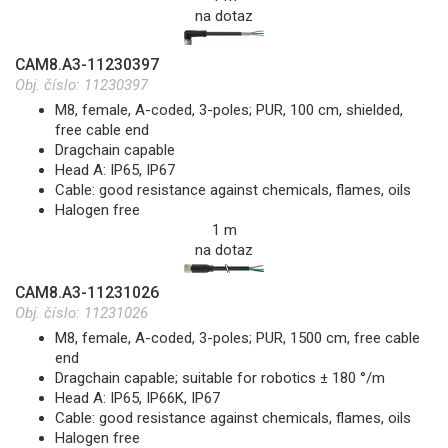
na dotaz
CAM8.A3-11230397
Obj. číslo:
11230397
M8, female, A-coded, 3-poles; PUR, 100 cm, shielded,
free cable end
Dragchain capable
Head A: IP65, IP67
Cable: good resistance against chemicals, flames, oils
Halogen free
1 m
na dotaz
CAM8.A3-11231026
Obj. číslo:
11231026
M8, female, A-coded, 3-poles; PUR, 1500 cm, free cable
end
Dragchain capable; suitable for robotics ± 180 °/m
Head A: IP65, IP66K, IP67
Cable: good resistance against chemicals, flames, oils
Halogen free