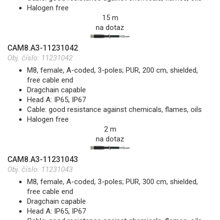
Halogen free
15 m
na dotaz
CAM8.A3-11231042
Obj. číslo:
11231042
M8, female, A-coded, 3-poles; PUR, 200 cm, shielded,
free cable end
Dragchain capable
Head A: IP65, IP67
Cable: good resistance against chemicals, flames, oils
Halogen free
2 m
na dotaz
CAM8.A3-11231043
Obj. číslo:
11231043
M8, female, A-coded, 3-poles; PUR, 300 cm, shielded,
free cable end
Dragchain capable
Head A: IP65, IP67