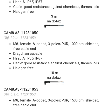
Head A: IP65, IP67
Cable: good resistance against chemicals, flames, oils
Halogen free
3 m
na dotaz
CAM8.A3-11231050
Obj. číslo:
11231050
M8, female, A-coded, 3-poles; PUR, 1000 cm, shielded,
free cable end
Dragchain capable
Head A: IP65, IP67
Cable: good resistance against chemicals, flames, oils
Halogen free
10 m
na dotaz
CAM8.A3-11231053
Obj. číslo:
11231053
M8, female, A-coded, 3-poles; PUR, 1500 cm, shielded,
free cable end