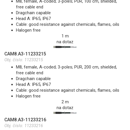
M8, female, A-coded; 3-poles; PUR, 100 cm, shielded,
free cable end
Dragchain capable
Head A: IP65, IP67
Cable: good resistance against chemicals, flames, oils
Halogen free
1 m
na dotaz
CAM8.A3-11233215
Obj. číslo:
11233215
M8, female, A-coded; 3-poles; PUR, 200 cm, shielded,
free cable end
Dragchain capable
Head A: IP65, IP67
Cable: good resistance against chemicals, flames, oils
Halogen free
2 m
na dotaz
CAM8.A3-11233216
Obj. číslo:
11233216