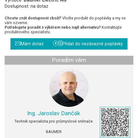
Dostupnost:
na dotaz
Chcete znát dostupnost zboží?
Vložte produkt do poptávky a my se
vám ozveme.
Potřebujete poradit s výběrem nebo najít alternativu?
Kontaktujte
produktového specialistu.
+
Mám dotaz
Přidat do nezávazné poptávky
Poradím vám
Ing. Jaroslav Dančák
Technik specialista pro průmyslové snímače
BAUMER