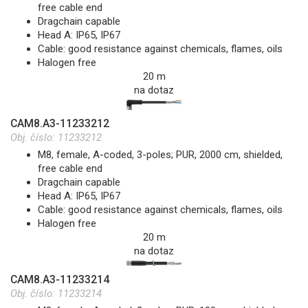
free cable end
Dragchain capable
Head A: IP65, IP67
Cable: good resistance against chemicals, flames, oils
Halogen free
20 m
na dotaz
CAM8.A3-11233212
Obj. číslo:
11233212
M8, female, A-coded, 3-poles; PUR, 2000 cm, shielded,
free cable end
Dragchain capable
Head A: IP65, IP67
Cable: good resistance against chemicals, flames, oils
Halogen free
20 m
na dotaz
CAM8.A3-11233214
Obj. číslo:
11233214