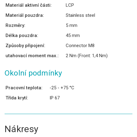
Materiál aktivní části:
LCP
Materiál pouzdra:
Stainless steel
Rozměry:
5 mm
Délka pouzdra:
45 mm
Způsoby připojení:
Connector M8
utahovací moment max.:
2 Nm (Front: 1,4 Nm)
Okolní podmínky
Pracovní teplota:
-25 - +75 °C
Třída krytí:
IP 67
Nákresy