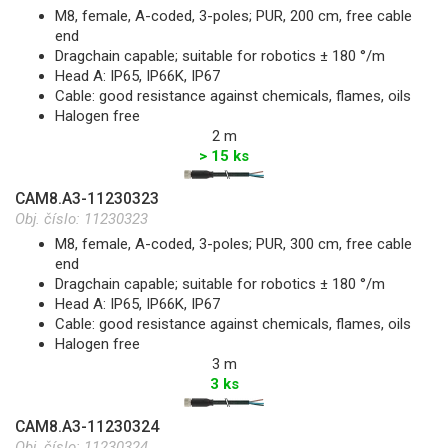
M8, female, A-coded, 3-poles; PUR, 200 cm, free cable
end
Dragchain capable; suitable for robotics ± 180 °/m
Head A: IP65, IP66K, IP67
Cable: good resistance against chemicals, flames, oils
Halogen free
2 m
> 15 ks
CAM8.A3-11230323
Obj. číslo:
11230323
M8, female, A-coded, 3-poles; PUR, 300 cm, free cable
end
Dragchain capable; suitable for robotics ± 180 °/m
Head A: IP65, IP66K, IP67
Cable: good resistance against chemicals, flames, oils
Halogen free
3 m
3 ks
CAM8.A3-11230324
Obj. číslo:
11230324