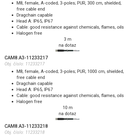
M8, female, A-coded; 3-poles; PUR, 300 cm, shielded,
free cable end
Dragchain capable
Head A: IP65, IP67
Cable: good resistance against chemicals, flames, oils
Halogen free
3 m
na dotaz
CAM8.A3-11233217
Obj. číslo:
11233217
M8, female, A-coded; 3-poles; PUR, 1000 cm, shielded,
free cable end
Dragchain capable
Head A: IP65, IP67
Cable: good resistance against chemicals, flames, oils
Halogen free
10 m
na dotaz
CAM8.A3-11233218
Obj. číslo:
11233218