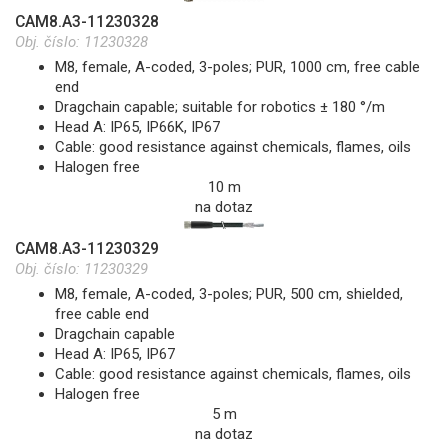
CAM8.A3-11230328
Obj. číslo:
11230328
M8, female, A-coded, 3-poles; PUR, 1000 cm, free cable
end
Dragchain capable; suitable for robotics ± 180 °/m
Head A: IP65, IP66K, IP67
Cable: good resistance against chemicals, flames, oils
Halogen free
10 m
na dotaz
CAM8.A3-11230329
Obj. číslo:
11230329
M8, female, A-coded, 3-poles; PUR, 500 cm, shielded,
free cable end
Dragchain capable
Head A: IP65, IP67
Cable: good resistance against chemicals, flames, oils
Halogen free
5 m
na dotaz