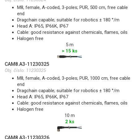
M8, female, A-coded, 3-poles; PUR, 500 cm, free cable
end
Dragchain capable; suitable for robotics ± 180 °/m
Head A: IP65, IP66K, IP67
Cable: good resistance against chemicals, flames, oils
Halogen free
5 m
> 15 ks
CAM8.A3-11230325
Obj. číslo:
11230325
M8, female, A-coded, 3-poles; PUR, 1000 cm, free cable
end
Dragchain capable; suitable for robotics ± 180 °/m
Head A: IP65, IP66K, IP67
Cable: good resistance against chemicals, flames, oils
Halogen free
10 m
2 ks
CAM8.A3-11230326