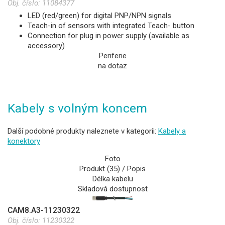
Obj. číslo:
11084377
LED (red/green) for digital PNP/NPN signals
Teach-in of sensors with integrated Teach- button
Connection for plug in power supply (available as
accessory)
Periferie
na dotaz
Kabely s volným koncem
Další podobné produkty naleznete v kategorii:
Kabely a
konektory
Foto
Produkt (35) / Popis
Délka kabelu
Skladová dostupnost
CAM8.A3-11230322
Obj. číslo:
11230322