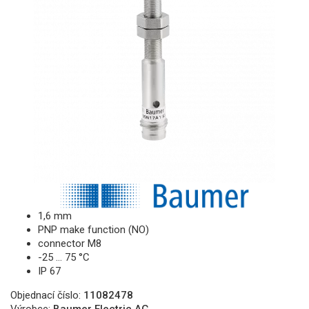
1,6 mm
PNP make function (NO)
connector M8
-25 … 75 °C
IP 67
Objednací číslo:
11082478
Výrobce:
Baumer Electric AG