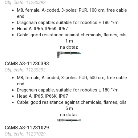
Obj. číslo:
11230392
M8, female, A-coded, 3-poles; PUR, 100 cm, free cable
end
Dragchain capable; suitable for robotics ± 180 °/m
Head A: IP65, IP66K, IP67
Cable: good resistance against chemicals, flames, oils
1 m
na dotaz
CAM8.A3-11230393
Obj. číslo:
11230393
M8, female, A-coded, 3-poles; PUR, 500 cm, free cable
end
Dragchain capable; suitable for robotics ± 180 °/m
Head A: IP65, IP66K, IP67
Cable: good resistance against chemicals, flames, oils
5 m
na dotaz
CAM8.A3-11231029
Obj. číslo:
11231029