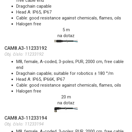
free cable end
Dragchain capable
Head A: IP65, IP67
Cable: good resistance against chemicals, flames, oils
Halogen free
5 m
na dotaz
CAM8.A3-11233192
Obj. číslo:
11233192
M8, female, A-coded, 3-poles; PUR, 2000 cm, free cable
end
Dragchain capable; suitable for robotics ± 180 °/m
Head A: IP65, IP66K, IP67
Cable: good resistance against chemicals, flames, oils
Halogen free
20 m
na dotaz
CAM8.A3-11233194
Obj. číslo:
11233194
M8, female, A-coded, 3-poles; PUR, 2000 cm, free cable