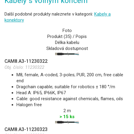
Kabely s volným koncem
Další podobné produkty naleznete v kategorii:
Kabely a
konektory
Foto
Produkt (35) / Popis
Délka kabelu
Skladová dostupnost
CAM8.A3-11230322
Obj. číslo:
11230322
M8, female, A-coded, 3-poles; PUR, 200 cm, free cable
end
Dragchain capable; suitable for robotics ± 180 °/m
Head A: IP65, IP66K, IP67
Cable: good resistance against chemicals, flames, oils
Halogen free
2 m
> 15 ks
CAM8.A3-11230323