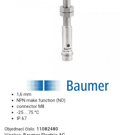
1,6 mm
NPN make function (NO)
connector M8
-25 … 75 °C
IP 67
Objednací číslo:
11082480
Výrobce:
Baumer Electric AG