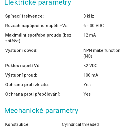
Elektrické parametry
Spínací frekvence:
3 kHz
Rozsah napájecího napětí +Vs:
6 - 30 VDC
Maximální spotřeba proudu (bez
12 mA
zátěže):
Výstupní obvod:
NPN make function
(NO)
Pokles napětí Vd:
<2 VDC
Výstupní proud:
100 mA
Ochrana proti zkratu:
Yes
Ochrana proti přepólování:
Yes
Mechanické parametry
Konstrukce:
Cylindrical threaded