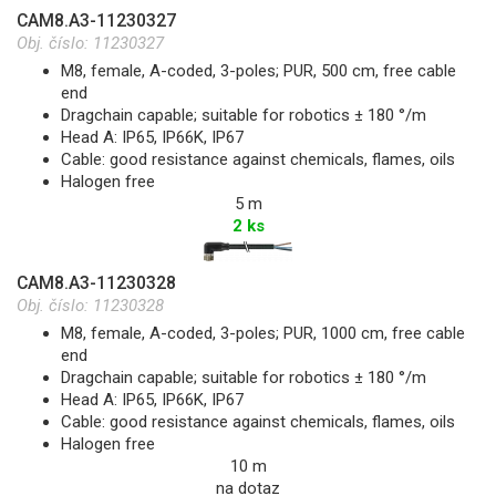
CAM8.A3-11230327
Obj. číslo:
11230327
M8, female, A-coded, 3-poles; PUR, 500 cm, free cable
end
Dragchain capable; suitable for robotics ± 180 °/m
Head A: IP65, IP66K, IP67
Cable: good resistance against chemicals, flames, oils
Halogen free
5 m
2 ks
CAM8.A3-11230328
Obj. číslo:
11230328
M8, female, A-coded, 3-poles; PUR, 1000 cm, free cable
end
Dragchain capable; suitable for robotics ± 180 °/m
Head A: IP65, IP66K, IP67
Cable: good resistance against chemicals, flames, oils
Halogen free
10 m
na dotaz