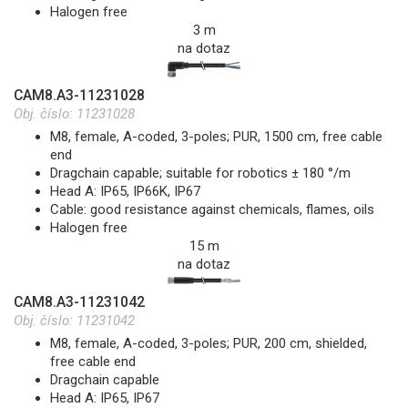
Halogen free
3 m
na dotaz
CAM8.A3-11231028
Obj. číslo:
11231028
M8, female, A-coded, 3-poles; PUR, 1500 cm, free cable
end
Dragchain capable; suitable for robotics ± 180 °/m
Head A: IP65, IP66K, IP67
Cable: good resistance against chemicals, flames, oils
Halogen free
15 m
na dotaz
CAM8.A3-11231042
Obj. číslo:
11231042
M8, female, A-coded, 3-poles; PUR, 200 cm, shielded,
free cable end
Dragchain capable
Head A: IP65, IP67