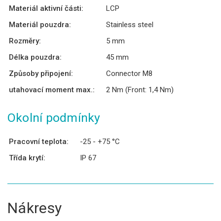
Materiál aktivní části:
LCP
Materiál pouzdra:
Stainless steel
Rozměry:
5 mm
Délka pouzdra:
45 mm
Způsoby připojení:
Connector M8
utahovací moment max.:
2 Nm (Front: 1,4 Nm)
Okolní podmínky
Pracovní teplota:
-25 - +75 °C
Třída krytí:
IP 67
Nákresy