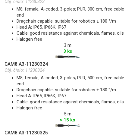
Obj. číslo:
11230323
M8, female, A-coded, 3-poles; PUR, 300 cm, free cable
end
Dragchain capable; suitable for robotics ± 180 °/m
Head A: IP65, IP66K, IP67
Cable: good resistance against chemicals, flames, oils
Halogen free
3 m
3 ks
CAM8.A3-11230324
Obj. číslo:
11230324
M8, female, A-coded, 3-poles; PUR, 500 cm, free cable
end
Dragchain capable; suitable for robotics ± 180 °/m
Head A: IP65, IP66K, IP67
Cable: good resistance against chemicals, flames, oils
Halogen free
5 m
> 15 ks
CAM8.A3-11230325