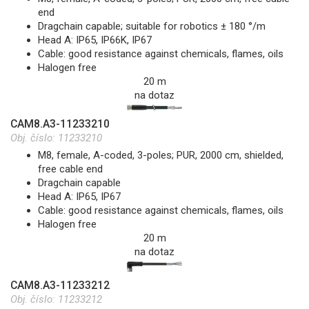
end
Dragchain capable; suitable for robotics ± 180 °/m
Head A: IP65, IP66K, IP67
Cable: good resistance against chemicals, flames, oils
Halogen free
20 m
na dotaz
CAM8.A3-11233210
Obj. číslo:
11233210
M8, female, A-coded, 3-poles; PUR, 2000 cm, shielded,
free cable end
Dragchain capable
Head A: IP65, IP67
Cable: good resistance against chemicals, flames, oils
Halogen free
20 m
na dotaz
CAM8.A3-11233212
Obj. číslo:
11233212