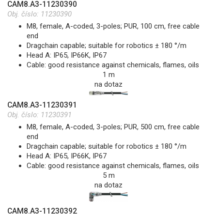
CAM8.A3-11230390
Obj. číslo:
11230390
M8, female, A-coded, 3-poles; PUR, 100 cm, free cable
end
Dragchain capable; suitable for robotics ± 180 °/m
Head A: IP65, IP66K, IP67
Cable: good resistance against chemicals, flames, oils
1 m
na dotaz
CAM8.A3-11230391
Obj. číslo:
11230391
M8, female, A-coded, 3-poles; PUR, 500 cm, free cable
end
Dragchain capable; suitable for robotics ± 180 °/m
Head A: IP65, IP66K, IP67
Cable: good resistance against chemicals, flames, oils
5 m
na dotaz
CAM8.A3-11230392