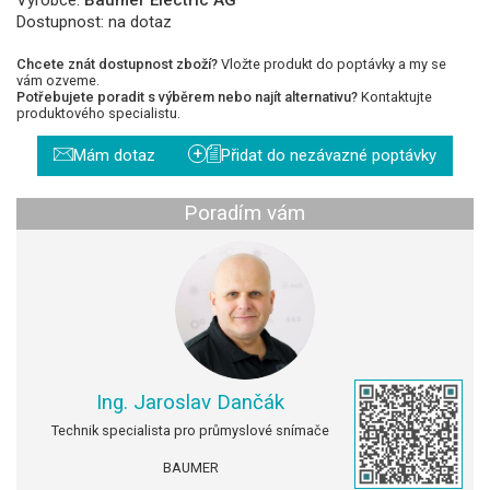
Dostupnost:
na dotaz
Chcete znát dostupnost zboží?
Vložte produkt do poptávky a my se
vám ozveme.
Potřebujete poradit s výběrem nebo najít alternativu?
Kontaktujte
produktového specialistu.
+
Mám dotaz
Přidat do nezávazné poptávky
Poradím vám
Ing. Jaroslav Dančák
Technik specialista pro průmyslové snímače
BAUMER