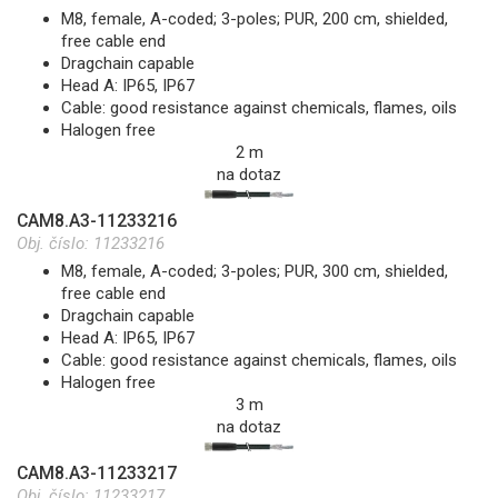
M8, female, A-coded; 3-poles; PUR, 200 cm, shielded,
free cable end
Dragchain capable
Head A: IP65, IP67
Cable: good resistance against chemicals, flames, oils
Halogen free
2 m
na dotaz
CAM8.A3-11233216
Obj. číslo:
11233216
M8, female, A-coded; 3-poles; PUR, 300 cm, shielded,
free cable end
Dragchain capable
Head A: IP65, IP67
Cable: good resistance against chemicals, flames, oils
Halogen free
3 m
na dotaz
CAM8.A3-11233217
Obj. číslo:
11233217