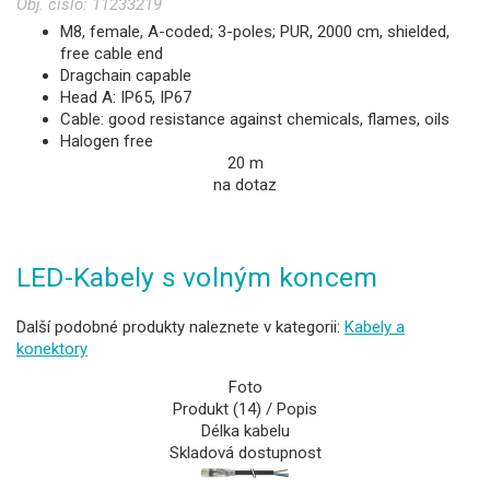
Obj. číslo:
11233219
M8, female, A-coded; 3-poles; PUR, 2000 cm, shielded,
free cable end
Dragchain capable
Head A: IP65, IP67
Cable: good resistance against chemicals, flames, oils
Halogen free
20 m
na dotaz
LED-Kabely s volným koncem
Další podobné produkty naleznete v kategorii:
Kabely a
konektory
Foto
Produkt (14) / Popis
Délka kabelu
Skladová dostupnost