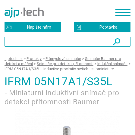
Napište nám
Poptávka
ajptech.cz
>
Produkty
>
Průmyslové snímače
>
Snímače Baumer pro
detekci a měření
>
Snímače pro detekci přítomnosti
>
Indukční snímače
>
IFRM 05N17A1/S35L - Inductive proximity switch - subminiature
IFRM 05N17A1/S35L
- Miniaturní induktivní snímač pro
detekci přítomnosti Baumer