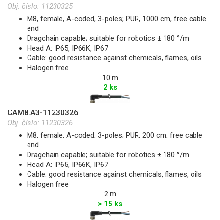
Obj. číslo:
11230325
M8, female, A-coded, 3-poles; PUR, 1000 cm, free cable
end
Dragchain capable; suitable for robotics ± 180 °/m
Head A: IP65, IP66K, IP67
Cable: good resistance against chemicals, flames, oils
Halogen free
10 m
2 ks
CAM8.A3-11230326
Obj. číslo:
11230326
M8, female, A-coded, 3-poles; PUR, 200 cm, free cable
end
Dragchain capable; suitable for robotics ± 180 °/m
Head A: IP65, IP66K, IP67
Cable: good resistance against chemicals, flames, oils
Halogen free
2 m
> 15 ks