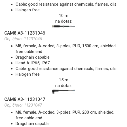
Cable: good resistance against chemicals, flames, oils
Halogen free
10 m
na dotaz
CAM8.A3-11231046
Obj. číslo:
11231046
M8, female, A-coded, 3-poles; PUR, 1500 cm, shielded,
free cable end
Dragchain capable
Head A: IP65, IP67
Cable: good resistance against chemicals, flames, oils
Halogen free
15 m
na dotaz
CAM8.A3-11231047
Obj. číslo:
11231047
M8, female, A-coded, 3-poles; PUR, 200 cm, shielded,
free cable end
Dragchain capable