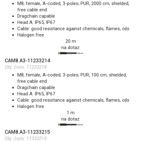
M8, female, A-coded, 3-poles; PUR, 2000 cm, shielded,
free cable end
Dragchain capable
Head A: IP65, IP67
Cable: good resistance against chemicals, flames, oils
Halogen free
20 m
na dotaz
CAM8.A3-11233214
Obj. číslo:
11233214
M8, female, A-coded; 3-poles; PUR, 100 cm, shielded,
free cable end
Dragchain capable
Head A: IP65, IP67
Cable: good resistance against chemicals, flames, oils
Halogen free
1 m
na dotaz
CAM8.A3-11233215
Obj. číslo:
11233215