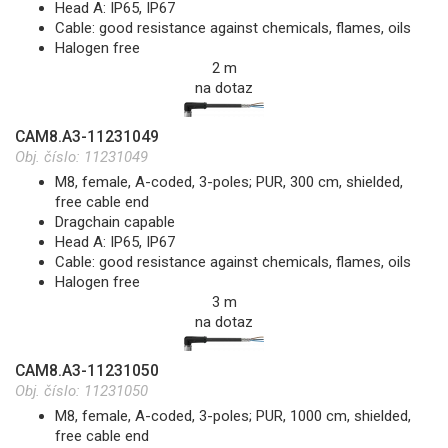
Head A: IP65, IP67
Cable: good resistance against chemicals, flames, oils
Halogen free
2 m
na dotaz
CAM8.A3-11231049
Obj. číslo:
11231049
M8, female, A-coded, 3-poles; PUR, 300 cm, shielded,
free cable end
Dragchain capable
Head A: IP65, IP67
Cable: good resistance against chemicals, flames, oils
Halogen free
3 m
na dotaz
CAM8.A3-11231050
Obj. číslo:
11231050
M8, female, A-coded, 3-poles; PUR, 1000 cm, shielded,
free cable end