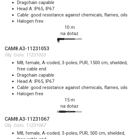
Dragchain capable
Head A: IP65, IP67
Cable: good resistance against chemicals, flames, oils
Halogen free
10 m
na dotaz
CAM8.A3-11231053
Obj. číslo:
11231053
M8, female, A-coded, 3-poles; PUR, 1500 cm, shielded,
free cable end
Dragchain capable
Head A: IP65, IP67
Cable: good resistance against chemicals, flames, oils
Halogen free
15 m
na dotaz
CAM8.A3-11231067
Obj. číslo:
11231067
M8, female, A-coded; 3-poles; PUR, 500 cm, shielded,