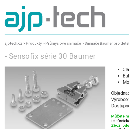
ajptech.cz
>
Produkty
>
Průmyslové snímače
>
Snímače Baumer pro detek
- Sensofix série 30 Baumer
Cl
Bal
Mou
Objednac
Výrobce
Dostupn
Můžete mí
telefonic
Zboží ode