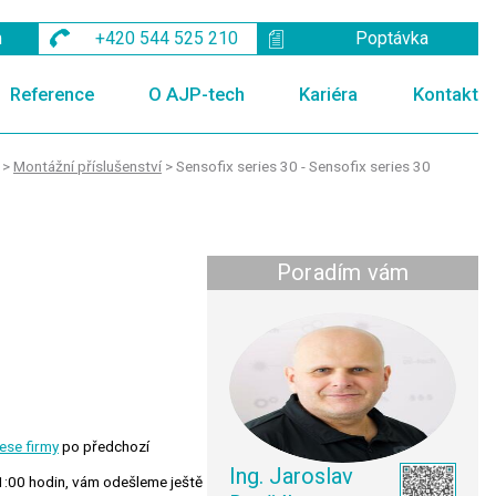
m
+420 544 525 210
Poptávka
Reference
O AJP-tech
Kariéra
Kontakt
>
Montážní příslušenství
>
Sensofix series 30 - Sensofix series 30
Poradím vám
ese firmy
po předchozí
Ing. Jaroslav
1:00 hodin, vám odešleme ještě