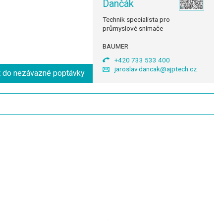
Dančák
Technik specialista pro
průmyslové snímače
BAUMER
+420 733 533 400
jaroslav.dancak@ajptech.cz
t do nezávazné poptávky