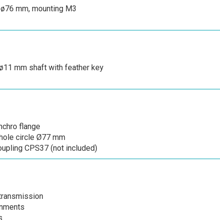
le ø76 mm, mounting M3
 ø11 mm shaft with feather key
nchro flange
hole circle Ø77 mm
oupling CPS37 (not included)
transmission
gnments
s