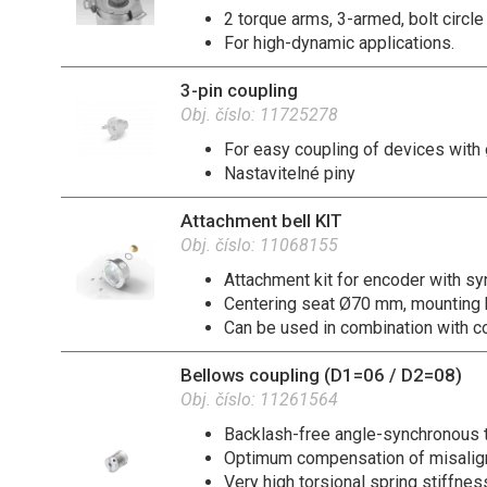
2 torque arms, 3-armed, bolt circ
For high-dynamic applications.
3-pin coupling
Obj. číslo:
11725278
For easy coupling of devices with
Nastavitelné piny
Attachment bell KIT
Obj. číslo:
11068155
Attachment kit for encoder with sy
Centering seat Ø70 mm, mounting 
Can be used in combination with c
Bellows coupling (D1=06 / D2=08)
Obj. číslo:
11261564
Backlash-free angle-synchronous 
Optimum compensation of misali
Very high torsional spring stiffnes