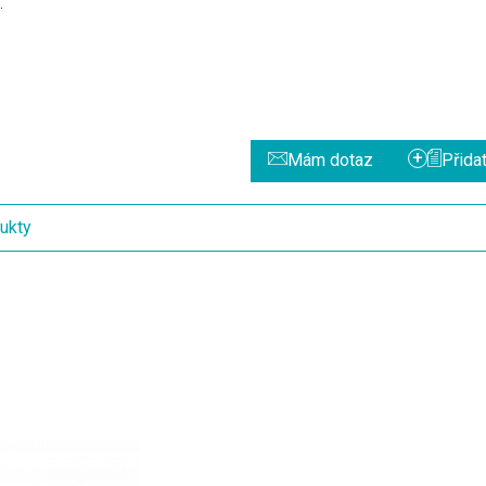
n.
+
Mám dotaz
Přida
ukty