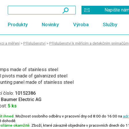
Napište ná
Produkty
Novinky
Výroba
Služby
ci a měření
>
Příslušenství
>
Příslušenství k měřícím a detekčním snímačům
amps made of stainless steel
l pivots made of galvanized steel
nting panel made of stainless steel
í číslo:
10152386
:
Baumer Electric AG
ost:
5 ks
t ihned.
Možnost osobního odběru v pracovní dny od 8:00 do 16:00 na
adr
ké dohodě.
síláme okamžitě.
Zboží, které závazně objednáte v pracovních dnech do 1