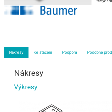
tentýž de
Nákresy
Ke stažení
Podpora
Podobné prod
Nákresy
Výkresy