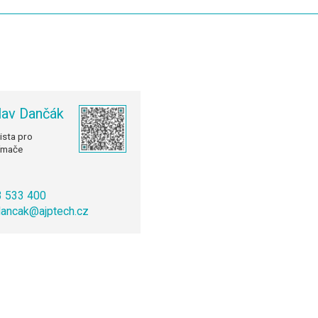
lav Dančák
ista pro
ímače
3 533 400
.dancak@ajptech.cz