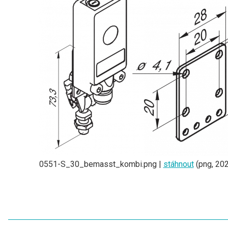
0551-S_30_bemasst_kombi.png |
stáhnout
(png, 202