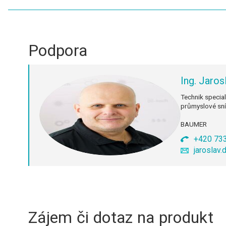
Podpora
Ing. Jaros
Technik special
průmyslové sn
BAUMER
+420 73
jaroslav
Zájem či dotaz na produkt