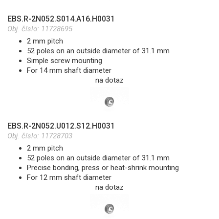
EBS.R-2N052.S014.A16.H0031
Obj. číslo:
11728695
2 mm pitch
52 poles on an outside diameter of 31.1 mm
Simple screw mounting
For 14 mm shaft diameter
na dotaz
EBS.R-2N052.U012.S12.H0031
Obj. číslo:
11728703
2 mm pitch
52 poles on an outside diameter of 31.1 mm
Precise bonding, press or heat-shrink mounting
For 12 mm shaft diameter
na dotaz