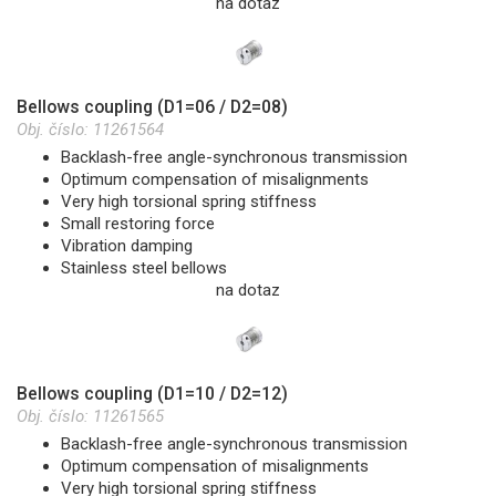
na dotaz
Bellows coupling (D1=06 / D2=08)
Obj. číslo:
11261564
Backlash-free angle-synchronous transmission
Optimum compensation of misalignments
Very high torsional spring stiffness
Small restoring force
Vibration damping
Stainless steel bellows
na dotaz
Bellows coupling (D1=10 / D2=12)
Obj. číslo:
11261565
Backlash-free angle-synchronous transmission
Optimum compensation of misalignments
Very high torsional spring stiffness