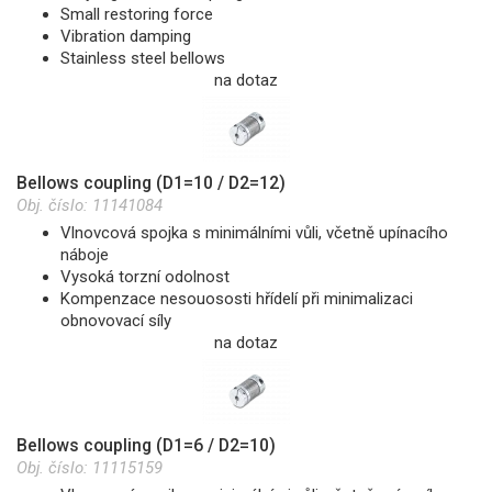
Small restoring force
Vibration damping
Stainless steel bellows
na dotaz
Bellows coupling (D1=10 / D2=12)
Obj. číslo:
11141084
Vlnovcová spojka s minimálními vůli, včetně upínacího
náboje
Vysoká torzní odolnost
Kompenzace nesouososti hřídelí při minimalizaci
obnovovací síly
na dotaz
Bellows coupling (D1=6 / D2=10)
Obj. číslo:
11115159