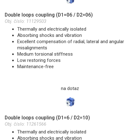
Double loops coupling (D1=06 / D2=06)
Obj. číslo:
11129503
Thermally and electrically isolated
Absorbing shocks and vibration
Excellent compensation of radial, lateral and angular
misalignments
Medium torsional stiffness
Low restoring forces
Maintenance-free
na dotaz
Double loops coupling (D1=6 / D2=10)
Obj. číslo:
11261566
Thermally and electrically isolated
Absorbing shocks and vibration