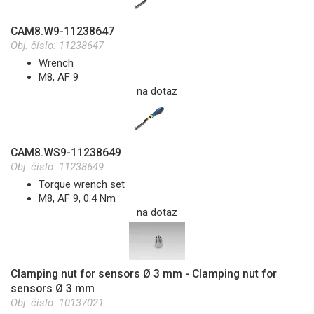
CAM8.W9-11238647
Obj. číslo:
11238647
Wrench
M8, AF 9
na dotaz
CAM8.WS9-11238649
Obj. číslo:
11238649
Torque wrench set
M8, AF 9, 0.4 Nm
na dotaz
Clamping nut for sensors Ø 3 mm - Clamping nut for
sensors Ø 3 mm
Obj. číslo:
10137021