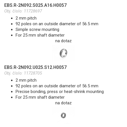
EBS.R-2N092.S025.A16.H0057
Obj. číslo:
11728697
2 mm pitch
92 poles on an outside diameter of 56.5 mm
Simple screw mounting
For 25 mm shaft diameter
na dotaz
EBS.R-2N092.U025.S12.H0057
Obj. číslo:
11728705
2 mm pitch
92 poles on an outside diameter of 56.5 mm
Precise bonding, press or heat-shrink mounting
For 25 mm shaft diameter
na dotaz