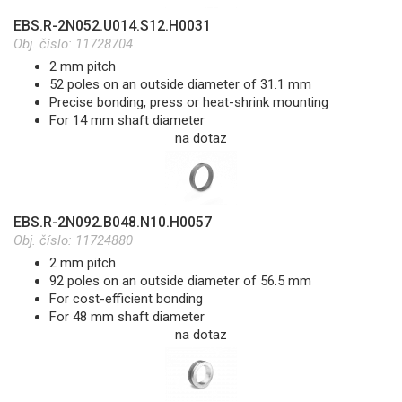
EBS.R-2N052.U014.S12.H0031
Obj. číslo:
11728704
2 mm pitch
52 poles on an outside diameter of 31.1 mm
Precise bonding, press or heat-shrink mounting
For 14 mm shaft diameter
na dotaz
EBS.R-2N092.B048.N10.H0057
Obj. číslo:
11724880
2 mm pitch
92 poles on an outside diameter of 56.5 mm
For cost-efficient bonding
For 48 mm shaft diameter
na dotaz