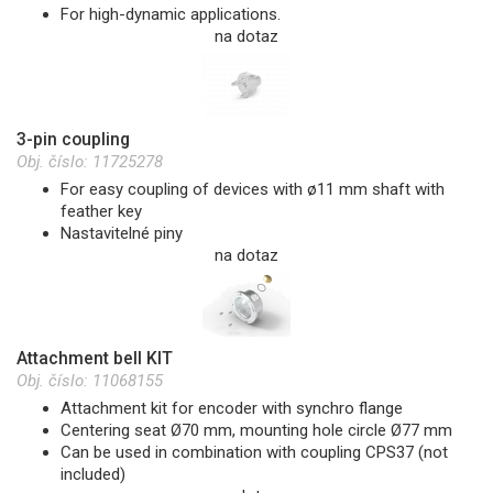
For high-dynamic applications.
na dotaz
3-pin coupling
Obj. číslo:
11725278
For easy coupling of devices with ø11 mm shaft with
feather key
Nastavitelné piny
na dotaz
Attachment bell KIT
Obj. číslo:
11068155
Attachment kit for encoder with synchro flange
Centering seat Ø70 mm, mounting hole circle Ø77 mm
Can be used in combination with coupling CPS37 (not
included)