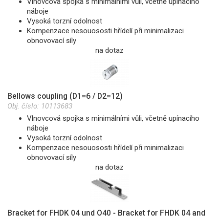
Vlnovcová spojka s minimálními vůli, včetně upínacího
náboje
Vysoká torzní odolnost
Kompenzace nesouososti hřídelí při minimalizaci
obnovovací síly
na dotaz
Bellows coupling (D1=6 / D2=12)
Obj. číslo:
10113683
Vlnovcová spojka s minimálními vůli, včetně upínacího
náboje
Vysoká torzní odolnost
Kompenzace nesouososti hřídelí při minimalizaci
obnovovací síly
na dotaz
Bracket for FHDK 04 und O40 - Bracket for FHDK 04 and