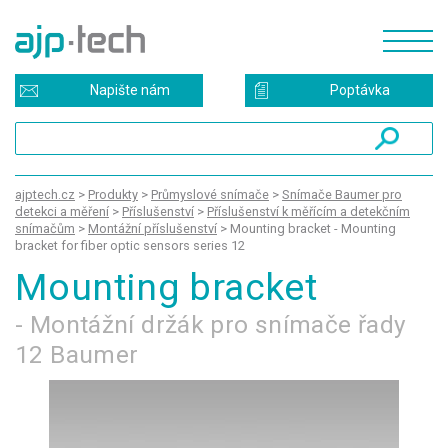
Napište nám
Poptávka
ajptech.cz
>
Produkty
>
Průmyslové snímače
>
Snímače Baumer pro
detekci a měření
>
Příslušenství
>
Příslušenství k měřícím a detekčním
snímačům
>
Montážní příslušenství
>
Mounting bracket - Mounting
bracket for fiber optic sensors series 12
Mounting bracket
- Montážní držák pro snímače řady
12 Baumer