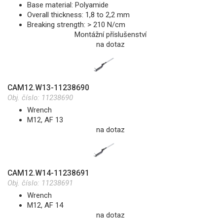
Base material: Polyamide
Overall thickness: 1,8 to 2,2 mm
Breaking strength: > 210 N/cm
Montážní příslušenství
na dotaz
CAM12.W13-11238690
Obj. číslo:
11238690
Wrench
M12, AF 13
na dotaz
CAM12.W14-11238691
Obj. číslo:
11238691
Wrench
M12, AF 14
na dotaz