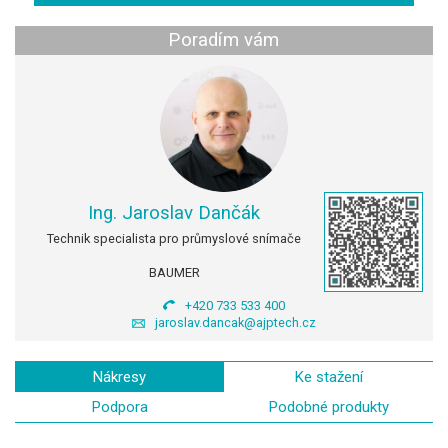
Poradím vám
Ing. Jaroslav Dančák
Technik specialista pro průmyslové snímače
BAUMER
+420 733 533 400
jaroslav.dancak@ajptech.cz
Nákresy
Ke stažení
Podpora
Podobné produkty