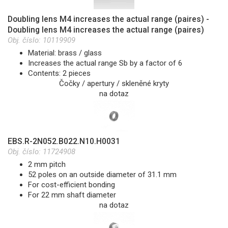
Doubling lens M4 increases the actual range (paires) -
Doubling lens M4 increases the actual range (paires)
Obj. číslo:
10119909
Material: brass / glass
Increases the actual range Sb by a factor of 6
Contents: 2 pieces
Čočky / apertury / skleněné kryty
na dotaz
EBS.R-2N052.B022.N10.H0031
Obj. číslo:
11724908
2 mm pitch
52 poles on an outside diameter of 31.1 mm
For cost-efficient bonding
For 22 mm shaft diameter
na dotaz