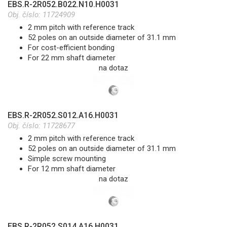
EBS.R-2R052.B022.N10.H0031
Obj. číslo:
11724909
2 mm pitch with reference track
52 poles on an outside diameter of 31.1 mm
For cost-efficient bonding
For 22 mm shaft diameter
na dotaz
EBS.R-2R052.S012.A16.H0031
Obj. číslo:
11728677
2 mm pitch with reference track
52 poles on an outside diameter of 31.1 mm
Simple screw mounting
For 12 mm shaft diameter
na dotaz
EBS.R-2R052.S014.A16.H0031