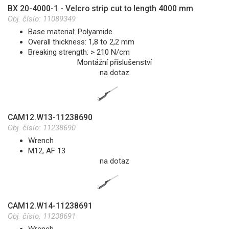
BX 20-4000-1 - Velcro strip cut to length 4000 mm
Obj. číslo:
11089349
Base material: Polyamide
Overall thickness: 1,8 to 2,2 mm
Breaking strength: > 210 N/cm
Montážní příslušenství
na dotaz
CAM12.W13-11238690
Obj. číslo:
11238690
Wrench
M12, AF 13
na dotaz
CAM12.W14-11238691
Obj. číslo:
11238691