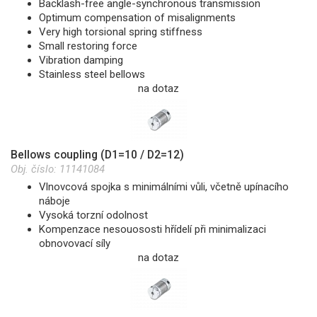
Backlash-free angle-synchronous transmission
Optimum compensation of misalignments
Very high torsional spring stiffness
Small restoring force
Vibration damping
Stainless steel bellows
na dotaz
Bellows coupling (D1=10 / D2=12)
Obj. číslo:
11141084
Vlnovcová spojka s minimálními vůli, včetně upínacího
náboje
Vysoká torzní odolnost
Kompenzace nesouososti hřídelí při minimalizaci
obnovovací síly
na dotaz