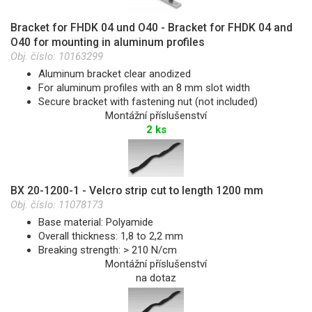
Bracket for FHDK 04 und O40 - Bracket for FHDK 04 and
O40 for mounting in aluminum profiles
Obj. číslo:
10163299
Aluminum bracket clear anodized
For aluminum profiles with an 8 mm slot width
Secure bracket with fastening nut (not included)
Montážní příslušenství
2 ks
BX 20-1200-1 - Velcro strip cut to length 1200 mm
Obj. číslo:
11078173
Base material: Polyamide
Overall thickness: 1,8 to 2,2 mm
Breaking strength: > 210 N/cm
Montážní příslušenství
na dotaz