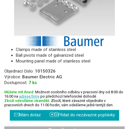
Clamps made of stainless steel
Ball pivots made of galvanized steel
Mounting panel made of stainless steel
Objednací číslo:
10150326
Výrobce:
Baumer Electric AG
Dostupnost:
7 ks
Můžete mít ihned.
Možnost osobního odběru v pracovní dny od 8:00 do
16:00 na
adrese firmy
po předchozí telefonické dohodě.
Zboží odesíláme okamžitě.
Zboží, které závazně objednáte v
pracovních dnech do 11:00 hodin, vám odešleme ještě tentýž den.
+
Mám dotaz
Přidat do nezávazné poptávky