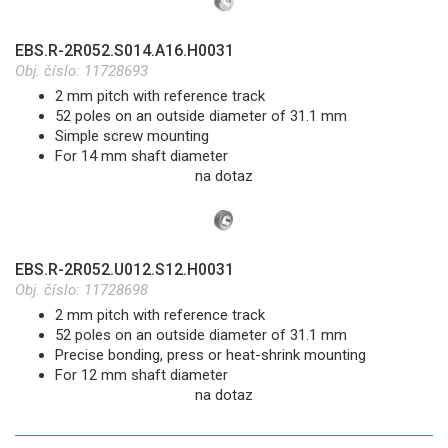
EBS.R-2R052.S014.A16.H0031
Obj. číslo:
11728693
2 mm pitch with reference track
52 poles on an outside diameter of 31.1 mm
Simple screw mounting
For 14 mm shaft diameter
na dotaz
EBS.R-2R052.U012.S12.H0031
Obj. číslo:
11728698
2 mm pitch with reference track
52 poles on an outside diameter of 31.1 mm
Precise bonding, press or heat-shrink mounting
For 12 mm shaft diameter
na dotaz