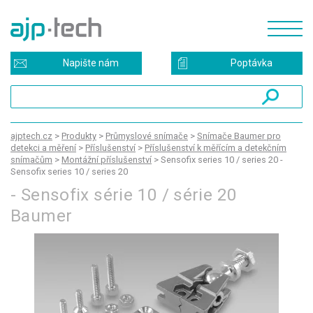
Napište nám
Poptávka
ajptech.cz
>
Produkty
>
Průmyslové snímače
>
Snímače Baumer pro
detekci a měření
>
Příslušenství
>
Příslušenství k měřícím a detekčním
snímačům
>
Montážní příslušenství
>
Sensofix series 10 / series 20 -
Sensofix series 10 / series 20
- Sensofix série 10 / série 20
Baumer