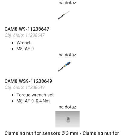
na dotaz
CAM8.W9-11238647
Obj. číslo:
11238647
Wrench
M8, AF 9
na dotaz
CAM8.WS9-11238649
Obj. číslo:
11238649
Torque wrench set
M8, AF 9, 0.4 Nm
na dotaz
Clamping nut for sensors Ø 3 mm - Clamping nut for