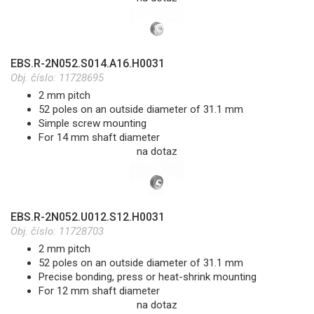
EBS.R-2N052.S014.A16.H0031
Obj. číslo:
11728695
2 mm pitch
52 poles on an outside diameter of 31.1 mm
Simple screw mounting
For 14 mm shaft diameter
na dotaz
EBS.R-2N052.U012.S12.H0031
Obj. číslo:
11728703
2 mm pitch
52 poles on an outside diameter of 31.1 mm
Precise bonding, press or heat-shrink mounting
For 12 mm shaft diameter
na dotaz