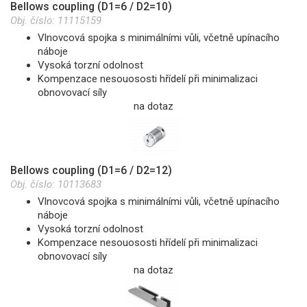
Bellows coupling (D1=6 / D2=10)
Obj. číslo:
11115159
Vlnovcová spojka s minimálními vůli, včetně upínacího
náboje
Vysoká torzní odolnost
Kompenzace nesouososti hřídelí při minimalizaci
obnovovací síly
na dotaz
Bellows coupling (D1=6 / D2=12)
Obj. číslo:
10113683
Vlnovcová spojka s minimálními vůli, včetně upínacího
náboje
Vysoká torzní odolnost
Kompenzace nesouososti hřídelí při minimalizaci
obnovovací síly
na dotaz