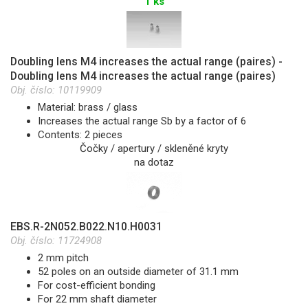
1 ks
Doubling lens M4 increases the actual range (paires) -
Doubling lens M4 increases the actual range (paires)
Obj. číslo:
10119909
Material: brass / glass
Increases the actual range Sb by a factor of 6
Contents: 2 pieces
Čočky / apertury / skleněné kryty
na dotaz
EBS.R-2N052.B022.N10.H0031
Obj. číslo:
11724908
2 mm pitch
52 poles on an outside diameter of 31.1 mm
For cost-efficient bonding
For 22 mm shaft diameter