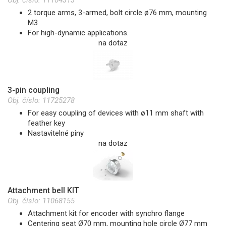
Obj. číslo:
11104313
2 torque arms, 3-armed, bolt circle ø76 mm, mounting
M3
For high-dynamic applications.
na dotaz
3-pin coupling
Obj. číslo:
11725278
For easy coupling of devices with ø11 mm shaft with
feather key
Nastavitelné piny
na dotaz
Attachment bell KIT
Obj. číslo:
11068155
Attachment kit for encoder with synchro flange
Centering seat Ø70 mm, mounting hole circle Ø77 mm