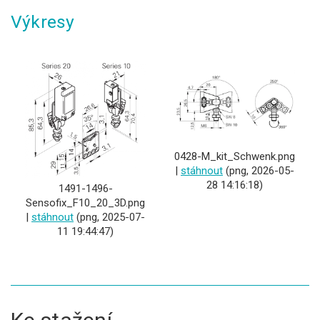
Výkresy
0428-M_kit_Schwenk.png
|
stáhnout
(png, 2026-05-
28 14:16:18)
1491-1496-
Sensofix_F10_20_3D.png
|
stáhnout
(png, 2025-07-
11 19:44:47)