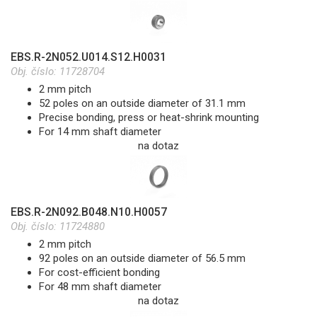
EBS.R-2N052.U014.S12.H0031
Obj. číslo:
11728704
2 mm pitch
52 poles on an outside diameter of 31.1 mm
Precise bonding, press or heat-shrink mounting
For 14 mm shaft diameter
na dotaz
EBS.R-2N092.B048.N10.H0057
Obj. číslo:
11724880
2 mm pitch
92 poles on an outside diameter of 56.5 mm
For cost-efficient bonding
For 48 mm shaft diameter
na dotaz