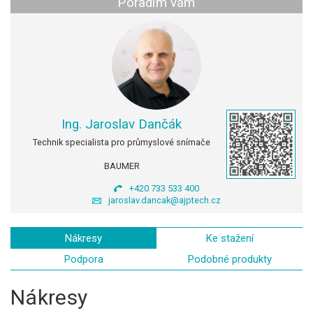
Poradím vám
Ing. Jaroslav Dančák
Technik specialista pro průmyslové snímače
BAUMER
+420 733 533 400
jaroslav.dancak@ajptech.cz
Nákresy
Ke stažení
Podpora
Podobné produkty
Nákresy