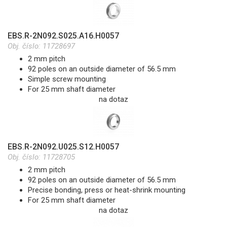
EBS.R-2N092.S025.A16.H0057
Obj. číslo:
11728697
2 mm pitch
92 poles on an outside diameter of 56.5 mm
Simple screw mounting
For 25 mm shaft diameter
na dotaz
EBS.R-2N092.U025.S12.H0057
Obj. číslo:
11728705
2 mm pitch
92 poles on an outside diameter of 56.5 mm
Precise bonding, press or heat-shrink mounting
For 25 mm shaft diameter
na dotaz