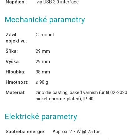
Napájení:
via USB 3.0 interface
Mechanické parametry
Závit
C-mount
objektivu:
Šířka:
29 mm
Výška:
29 mm
Hloubka:
38 mm
Hmotnost:
≤ 90 g
Materiál:
zinc die casting, baked varnish (until 02-2020
nickel-chrome-plated), IP 40
Elektrické parametry
Spotřeba energie:
Approx. 2.7 W @ 75 fps