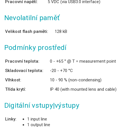
Pracovní napětí:
5 VDC (via USB3.0 interface)
Nevolatilní paměť
Velikost flash paměti:
128 kB
Podmínky prostředí
Pracovní teplota:
0 - +65 ° @ T = measurement point
Skladovací teplota:
-20 - +70 °C
Vlhkost:
10 - 90 % (non-condensing)
Třída krytí:
IP 40 (with mounted lens and cable)
Digitální vstupy|výstupy
Linky:
1 input line
1 output line