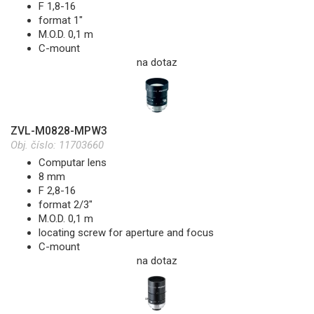
F 1,8-16
format 1"
M.O.D. 0,1 m
C-mount
na dotaz
ZVL-M0828-MPW3
Obj. číslo:
11703660
Computar lens
8 mm
F 2,8-16
format 2/3″
M.O.D. 0,1 m
locating screw for aperture and focus
C-mount
na dotaz