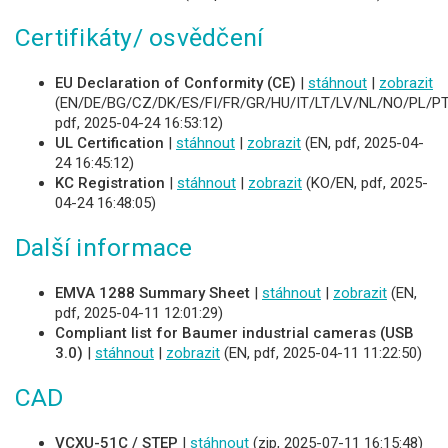
Certifikáty/ osvědčení
EU Declaration of Conformity (CE)
|
stáhnout
|
zobrazit
(EN/DE/BG/CZ/DK/ES/FI/FR/GR/HU/IT/LT/LV/NL/NO/PL/PT
pdf, 2025-04-24 16:53:12)
UL Certification
|
stáhnout
|
zobrazit
(EN, pdf, 2025-04-
24 16:45:12)
KC Registration
|
stáhnout
|
zobrazit
(KO/EN, pdf, 2025-
04-24 16:48:05)
Další informace
EMVA 1288 Summary Sheet
|
stáhnout
|
zobrazit
(EN,
pdf, 2025-04-11 12:01:29)
Compliant list for Baumer industrial cameras (USB
3.0)
|
stáhnout
|
zobrazit
(EN, pdf, 2025-04-11 11:22:50)
CAD
VCXU-51C / STEP
|
stáhnout
(zip, 2025-07-11 16:15:48)