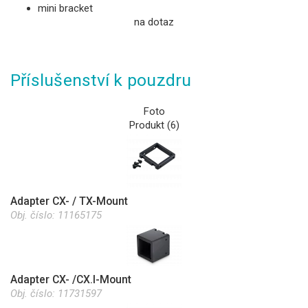
mini bracket
na dotaz
Příslušenství k pouzdru
Foto
Produkt (6)
Adapter CX- / TX-Mount
Obj. číslo:
11165175
Adapter CX- /CX.I-Mount
Obj. číslo:
11731597