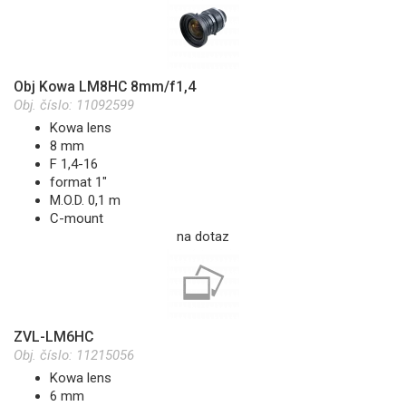
Obj Kowa LM8HC 8mm/f1,4
Obj. číslo:
11092599
Kowa lens
8 mm
F 1,4-16
format 1"
M.O.D. 0,1 m
C-mount
na dotaz
ZVL-LM6HC
Obj. číslo:
11215056
Kowa lens
6 mm