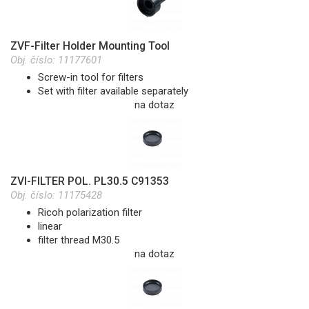
ZVF-Filter Holder Mounting Tool
Obj. číslo:
11177601
Screw-in tool for filters
Set with filter available separately
na dotaz
ZVI-FILTER POL. PL30.5 C91353
Obj. číslo:
11175428
Ricoh polarization filter
linear
filter thread M30.5
na dotaz