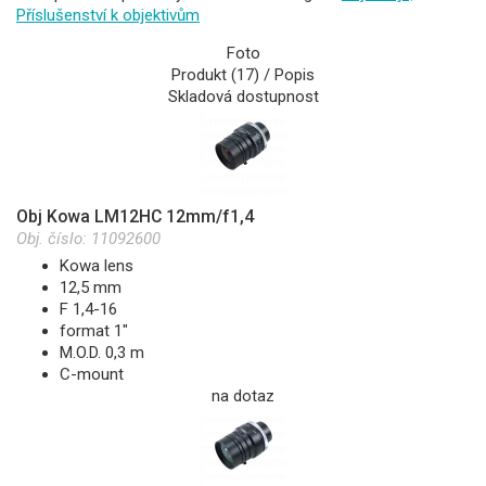
Příslušenství k objektivům
Foto
Produkt (17) / Popis
Skladová dostupnost
Obj Kowa LM12HC 12mm/f1,4
Obj. číslo:
11092600
Kowa lens
12,5 mm
F 1,4-16
format 1"
M.O.D. 0,3 m
C-mount
na dotaz