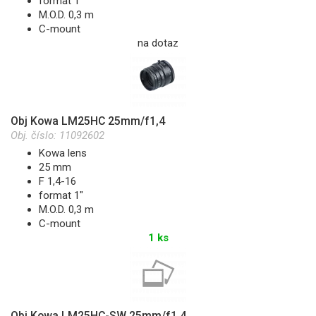
format 1"
M.O.D. 0,3 m
C-mount
na dotaz
Obj Kowa LM25HC 25mm/f1,4
Obj. číslo:
11092602
Kowa lens
25 mm
F 1,4-16
format 1"
M.O.D. 0,3 m
C-mount
1 ks
Obj Kowa LM25HC-SW 25mm/f1,4