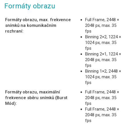
Formáty obrazu
Formáty obrazu, max. frekvence
Full Frame, 2448 ×
snímků na komunikačním
2048 px, max. 35
rozhraní:
fps
Binning 2×2, 1224 ×
1024 px, max. 35
fps
Binning 2×1, 1224 ×
2048 px, max. 35
fps
Binning 1×2, 2448 ×
1024 px, max. 35
fps
Formáty obrazu, maximální
Full Frame, 2448 ×
frekvence sběru snímků (Burst
2048 px, max. 35
Mód):
fps
Full Frame, 2448 ×
2048 px, max. 35
fps