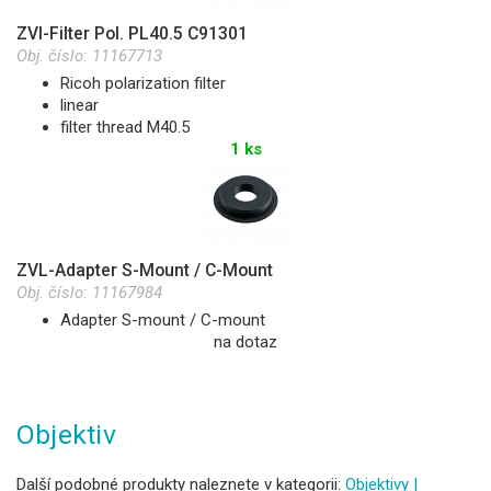
ZVI-Filter Pol. PL40.5 C91301
Obj. číslo:
11167713
Ricoh polarization filter
linear
filter thread M40.5
1 ks
ZVL-Adapter S-Mount / C-Mount
Obj. číslo:
11167984
Adapter S-mount / C-mount
na dotaz
Objektiv
Další podobné produkty naleznete v kategorii:
Objektivy |