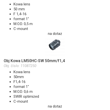
Kowa lens
50 mm
F 1,4-16
format 1"
M.O.D. 0,5 m
C-mount
na dotaz
Obj Kowa LM50HC-SW 50mm/f1,4
Obj. číslo:
11087250
Kowa lens
50mm
F1,4-16
format 1"
M.O.D. 0,6 m
SWIR optimized
C-mount
na dotaz