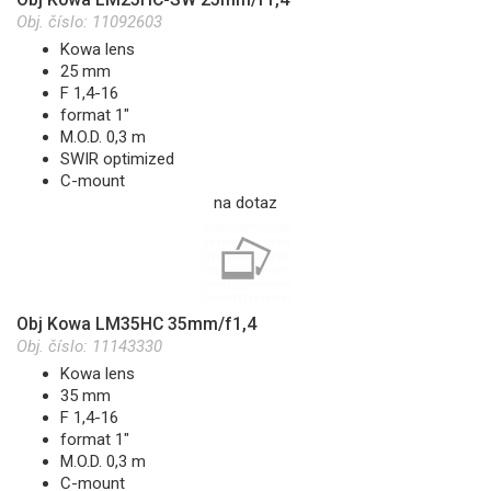
Obj. číslo:
11092603
Kowa lens
25 mm
F 1,4-16
format 1"
M.O.D. 0,3 m
SWIR optimized
C-mount
na dotaz
Obj Kowa LM35HC 35mm/f1,4
Obj. číslo:
11143330
Kowa lens
35 mm
F 1,4-16
format 1"
M.O.D. 0,3 m
C-mount