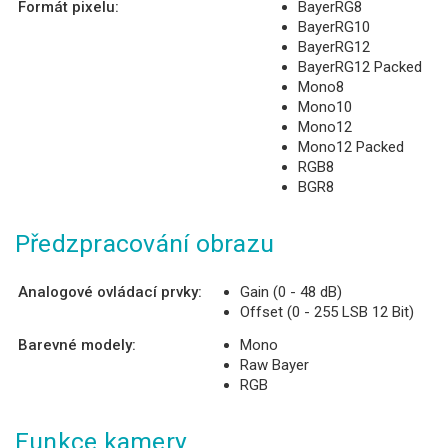
Formát pixelu:
BayerRG8
BayerRG10
BayerRG12
BayerRG12 Packed
Mono8
Mono10
Mono12
Mono12 Packed
RGB8
BGR8
Předzpracování obrazu
Analogové ovládací prvky:
Gain (0 - 48 dB)
Offset (0 - 255 LSB 12 Bit)
Barevné modely:
Mono
Raw Bayer
RGB
Funkce kamery