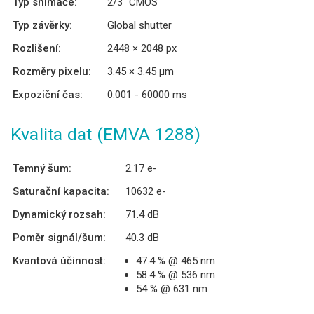
Typ snímače:
2/3″ CMOS
Typ závěrky:
Global shutter
Rozlišení:
2448 × 2048 px
Rozměry pixelu:
3.45 × 3.45 µm
Expoziční čas:
0.001 - 60000 ms
Kvalita dat (EMVA 1288)
Temný šum:
2.17 e-
Saturační kapacita:
10632 e-
Dynamický rozsah:
71.4 dB
Poměr signál/šum:
40.3 dB
Kvantová účinnost:
47.4 % @ 465 nm
58.4 % @ 536 nm
54 % @ 631 nm