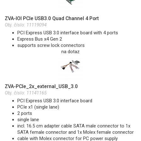
ZVA-IOI PCIe USB3.0 Quad Channel 4 Port
Obj. číslo:
11119094
PCI Express USB 3.0 interface board with 4 ports
Express Bus x4 Gen 2
supports screw lock connectors
na dotaz
ZVA-PCIe_2x_external_USB_3.0
Obj. číslo:
11141165
PCI Express USB 3.0 interface board
PCIe x1 (single lane)
2 ports
single lane
incl. 16.5 cm adapter cable SATA male connector to 1x
SATA female connector and 1x Molex female connector
cable with Molex connector for PC power supply