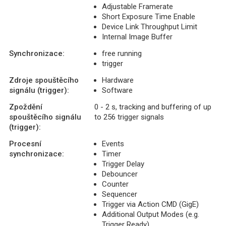
Adjustable Framerate
Short Exposure Time Enable
Device Link Throughput Limit
Internal Image Buffer
Synchronizace:
free running
trigger
Zdroje spouštěcího
Hardware
signálu (trigger):
Software
Zpoždění
0 - 2 s, tracking and buffering of up
spouštěcího signálu
to 256 trigger signals
(trigger):
Procesní
Events
synchronizace:
Timer
Trigger Delay
Debouncer
Counter
Sequencer
Trigger via Action CMD (GigE)
Additional Output Modes (e.g.
Trigger Ready)