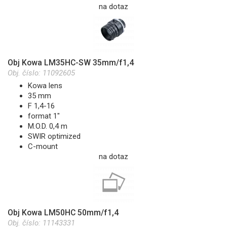
na dotaz
Obj Kowa LM35HC-SW 35mm/f1,4
Obj. číslo:
11092605
Kowa lens
35 mm
F 1,4-16
format 1"
M.O.D. 0,4 m
SWIR optimized
C-mount
na dotaz
Obj Kowa LM50HC 50mm/f1,4
Obj. číslo:
11143331