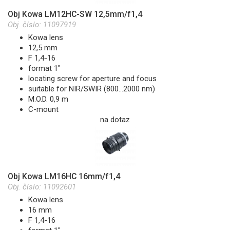
Obj Kowa LM12HC-SW 12,5mm/f1,4
Obj. číslo:
11097919
Kowa lens
12,5 mm
F 1,4-16
format 1"
locating screw for aperture and focus
suitable for NIR/SWIR (800...2000 nm)
M.O.D. 0,9 m
C-mount
na dotaz
Obj Kowa LM16HC 16mm/f1,4
Obj. číslo:
11092601
Kowa lens
16 mm
F 1,4-16