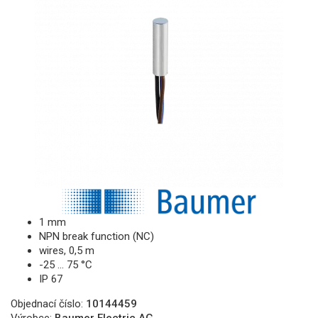
1 mm
NPN break function (NC)
wires, 0,5 m
-25 … 75 °C
IP 67
Objednací číslo:
10144459
Výrobce:
Baumer Electric AG