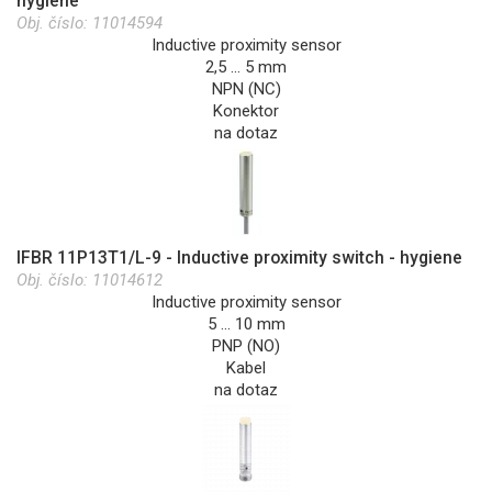
hygiene
Obj. číslo:
11014594
Inductive proximity sensor
2,5 … 5 mm
NPN (NC)
Konektor
na dotaz
IFBR 11P13T1/L-9 - Inductive proximity switch - hygiene
Obj. číslo:
11014612
Inductive proximity sensor
5 … 10 mm
PNP (NO)
Kabel
na dotaz