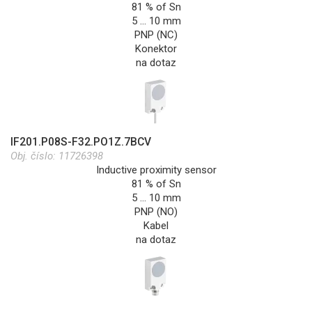
81 % of Sn
5 … 10 mm
PNP (NC)
Konektor
na dotaz
IF201.P08S-F32.PO1Z.7BCV
Obj. číslo:
11726398
Inductive proximity sensor
81 % of Sn
5 … 10 mm
PNP (NO)
Kabel
na dotaz