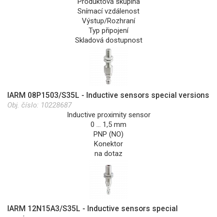
Produktová skupina
Snímací vzdálenost
Výstup/Rozhraní
Typ připojení
Skladová dostupnost
IARM 08P1503/S35L - Inductive sensors special versions
Obj. číslo:
10228687
Inductive proximity sensor
0 … 1,5 mm
PNP (NO)
Konektor
na dotaz
IARM 12N15A3/S35L - Inductive sensors special