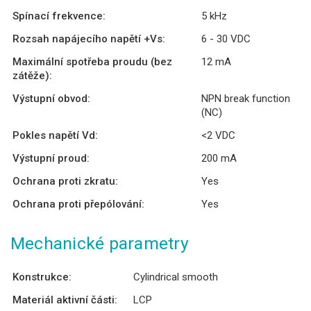
Spínací frekvence:
5 kHz
Rozsah napájecího napětí +Vs:
6 - 30 VDC
Maximální spotřeba proudu (bez
12 mA
zátěže):
Výstupní obvod:
NPN break function
(NC)
Pokles napětí Vd:
<2 VDC
Výstupní proud:
200 mA
Ochrana proti zkratu:
Yes
Ochrana proti přepólování:
Yes
Mechanické parametry
Konstrukce:
Cylindrical smooth
Materiál aktivní části:
LCP