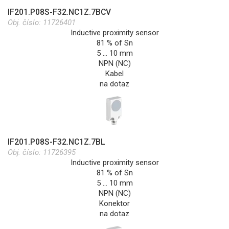
IF201.P08S-F32.NC1Z.7BCV
Obj. číslo:
11726401
Inductive proximity sensor
81 % of Sn
5 … 10 mm
NPN (NC)
Kabel
na dotaz
IF201.P08S-F32.NC1Z.7BL
Obj. číslo:
11726395
Inductive proximity sensor
81 % of Sn
5 … 10 mm
NPN (NC)
Konektor
na dotaz