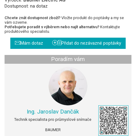
Dostupnost:
na dotaz
Chcete znát dostupnost zboží?
Vložte produkt do poptávky a my se
vám ozveme.
Potřebujete poradit s výběrem nebo najít alternativu?
Kontaktujte
produktového specialistu.
+
Mám dotaz
Přidat do nezávazné poptávky
Poradím vám
Ing. Jaroslav Dančák
Technik specialista pro průmyslové snímače
BAUMER