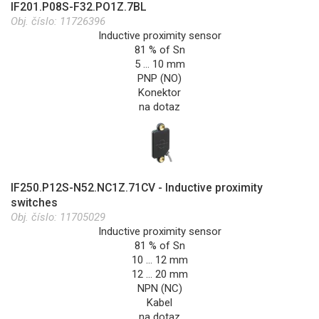
IF201.P08S-F32.PO1Z.7BL
Obj. číslo:
11726396
Inductive proximity sensor
81 % of Sn
5 … 10 mm
PNP (NO)
Konektor
na dotaz
IF250.P12S-N52.NC1Z.71CV - Inductive proximity
switches
Obj. číslo:
11705029
Inductive proximity sensor
81 % of Sn
10 … 12 mm
12 … 20 mm
NPN (NC)
Kabel
na dotaz