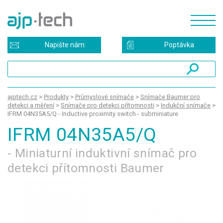
Napište nám
Poptávka
ajptech.cz
>
Produkty
>
Průmyslové snímače
>
Snímače Baumer pro
detekci a měření
>
Snímače pro detekci přítomnosti
>
Indukční snímače
>
IFRM 04N35A5/Q - Inductive proximity switch - subminiature
IFRM 04N35A5/Q
- Miniaturní induktivní snímač pro
detekci přítomnosti Baumer