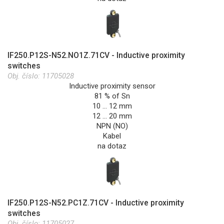
IF250.P12S-N52.NO1Z.71CV - Inductive proximity
switches
Obj. číslo:
11705028
Inductive proximity sensor
81 % of Sn
10 … 12 mm
12 … 20 mm
NPN (NO)
Kabel
na dotaz
IF250.P12S-N52.PC1Z.71CV - Inductive proximity
switches
Obj. číslo:
11705027