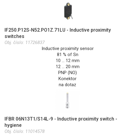
IF250.P12S-N52.PO1Z.71LU - Inductive proximity
switches
Obj. číslo:
11726837
Inductive proximity sensor
81 % of Sn
10 … 12 mm
12 … 20 mm
PNP (NO)
Konektor
na dotaz
IFBR 06N13T1/S14L-9 - Inductive proximity switch -
hygiene
Obj. číslo:
11014578