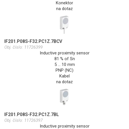
Konektor
na dotaz
IF201.P08S-F32.PC1Z.7BCV
Obj. číslo:
11726399
Inductive proximity sensor
81 % of Sn
5 … 10 mm
PNP (NC)
Kabel
na dotaz
IF201.P08S-F32.PC1Z.7BL
Obj. číslo:
11726397
Inductive proximity sensor