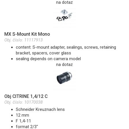
na dotaz
MX S-Mount Kit Mono
Obj. číslo:
11117913
content: S-mount adapter, sealings, screws, retaining
bracket, spacers, cover glass
sealing depends on camera model
na dotaz
Obj CITRINE 1,4/12 C
Obj. číslo:
10170038
Schneider Kreuznach lens
12 mm
F 1,4-11
format 2/3"