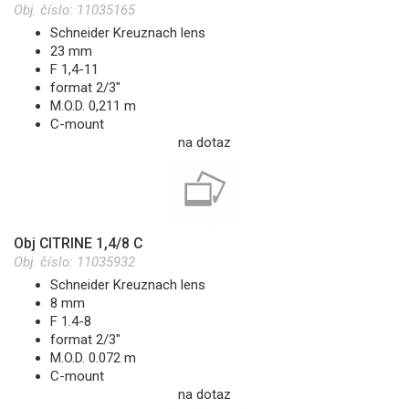
Obj. číslo:
11035165
Schneider Kreuznach lens
23 mm
F 1,4-11
format 2/3"
M.O.D. 0,211 m
C-mount
na dotaz
Obj CITRINE 1,4/8 C
Obj. číslo:
11035932
Schneider Kreuznach lens
8 mm
F 1.4-8
format 2/3"
M.O.D. 0.072 m
C-mount
na dotaz