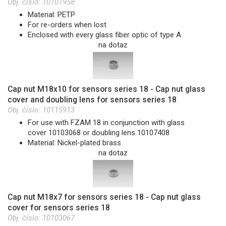
Obj. číslo:
10101958
Material: PETP
For re-orders when lost
Enclosed with every glass fiber optic of type A
na dotaz
Cap nut M18x10 for sensors series 18 - Cap nut glass
cover and doubling lens for sensors series 18
Obj. číslo:
10115913
For use with FZAM 18 in conjunction with glass
cover 10103068 or doubling lens 10107408
Material: Nickel-plated brass
na dotaz
Cap nut M18x7 for sensors series 18 - Cap nut glass
cover for sensors series 18
Obj. číslo:
10103067