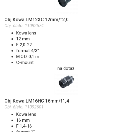
Obj Kowa LM12XC 12mm/f2,0
Obj. číslo:
11092574
Kowa lens
12 mm
F 2,0-22
format 4/3"
M.O.D. 0,1 m
C-mount
na dotaz
Obj Kowa LM16HC 16mm/f1,4
Obj. číslo:
11092601
Kowa lens
16 mm
F 1,4-16
format 1"