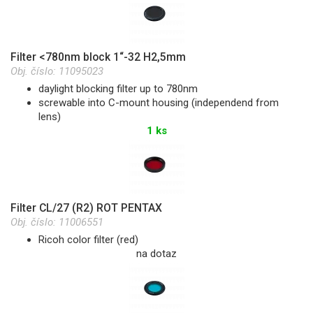
Filter <780nm block 1“-32 H2,5mm
Obj. číslo:
11095023
daylight blocking filter up to 780nm
screwable into C-mount housing (independend from
lens)
1 ks
Filter CL/27 (R2) ROT PENTAX
Obj. číslo:
11006551
Ricoh color filter (red)
na dotaz