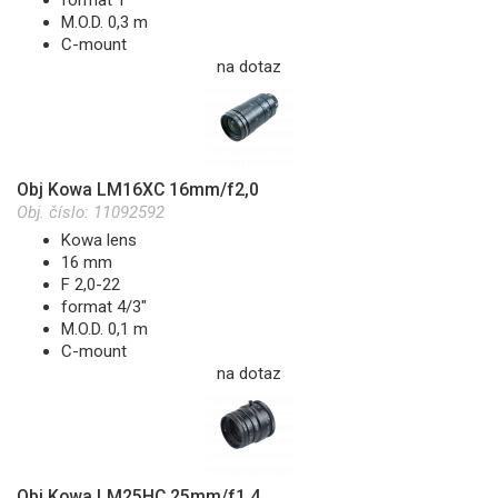
M.O.D. 0,3 m
C-mount
na dotaz
Obj Kowa LM16XC 16mm/f2,0
Obj. číslo:
11092592
Kowa lens
16 mm
F 2,0-22
format 4/3"
M.O.D. 0,1 m
C-mount
na dotaz
Obj Kowa LM25HC 25mm/f1,4