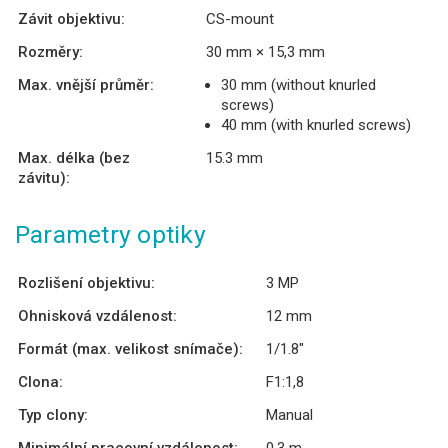
Závit objektivu:
CS-mount
Rozměry:
30 mm × 15,3 mm
Max. vnější průměr:
30 mm (without knurled
screws)
40 mm (with knurled screws)
Max. délka (bez
15.3 mm
závitu):
Parametry optiky
Rozlišení objektivu:
3 MP
Ohnisková vzdálenost:
12 mm
Formát (max. velikost snímače):
1/1.8″
Clona:
F1:1,8
Typ clony:
Manual