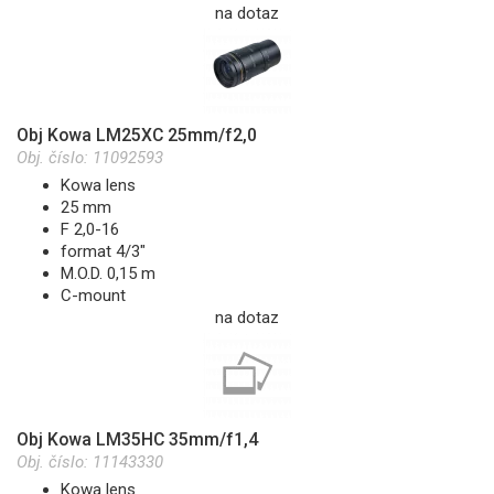
na dotaz
Obj Kowa LM25XC 25mm/f2,0
Obj. číslo:
11092593
Kowa lens
25 mm
F 2,0-16
format 4/3"
M.O.D. 0,15 m
C-mount
na dotaz
Obj Kowa LM35HC 35mm/f1,4
Obj. číslo:
11143330
Kowa lens