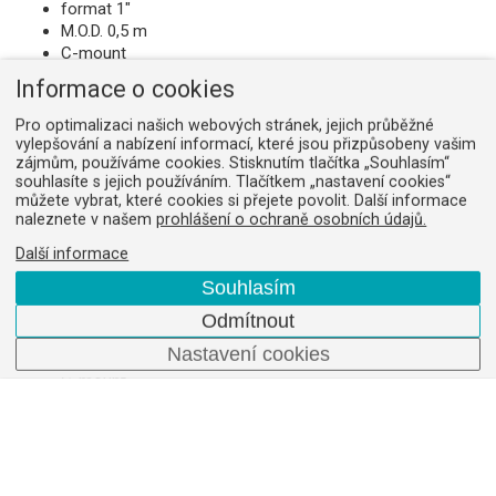
format 1"
M.O.D. 0,5 m
C-mount
na dotaz
Informace o cookies
Pro optimalizaci našich webových stránek, jejich průběžné
vylepšování a nabízení informací, které jsou přizpůsobeny vašim
zájmům, používáme cookies. Stisknutím tlačítka „Souhlasím“
souhlasíte s jejich používáním. Tlačítkem „nastavení cookies“
Obj Kowa LM50HC-SW 50mm/f1,4
můžete vybrat, které cookies si přejete povolit. Další informace
Obj. číslo:
11087250
naleznete v našem
prohlášení o ochraně osobních údajů.
Kowa lens
Další informace
50mm
Souhlasím
F1,4-16
format 1"
Odmítnout
M.O.D. 0,6 m
Nastavení cookies
SWIR optimized
C-mount
na dotaz