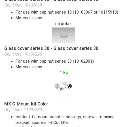
Obj. číslo:
10103068
For use with cap nut series 18 (10103067 or 10115913)
Material: glass
na dotaz
Glass cover series 30 - Glass cover series 30
Obj. číslo:
10103226
For use with cap nut series 30 (10102801)
Material: glass
1 ks
MX C-Mount Kit Color
Obj. číslo:
11097380
content: C-mount adapter, sealings, screws, retaining
bracket, spacers, IR Cut filter