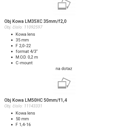
Obj Kowa LM35XC 35mm/f2,0
Obj. číslo:
11092597
Kowa lens
35 mm
F 2,0-22
format 4/3"
M.O.D. 0,2 m
C-mount
na dotaz
Obj Kowa LM50HC 50mm/f1,4
Obj. číslo:
11143331
Kowa lens
50 mm
F 1,4-16