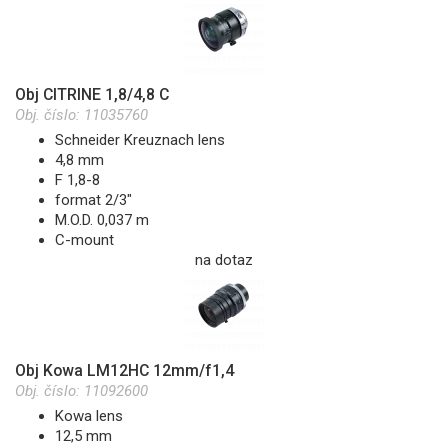
Obj CITRINE 1,8/4,8 C
Obj. číslo:
11035760
Schneider Kreuznach lens
4,8 mm
F 1,8-8
format 2/3"
M.O.D. 0,037 m
C-mount
na dotaz
Obj Kowa LM12HC 12mm/f1,4
Obj. číslo:
11092600
Kowa lens
12,5 mm