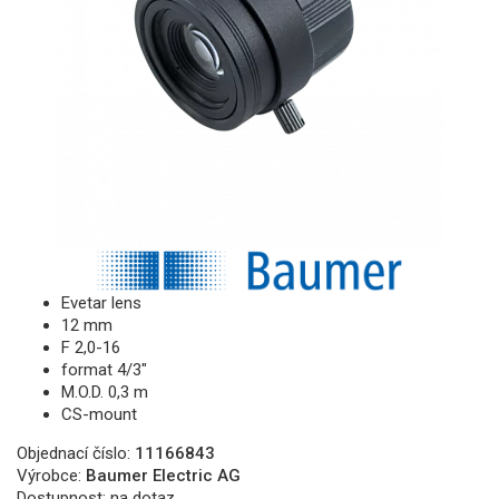
Evetar lens
12 mm
F 2,0-16
format 4/3"
M.O.D. 0,3 m
CS-mount
Objednací číslo:
11166843
Výrobce:
Baumer Electric AG
Dostupnost:
na dotaz