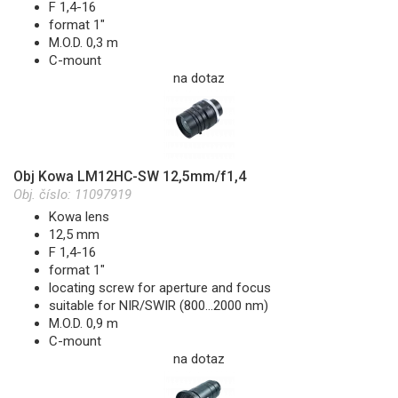
F 1,4-16
format 1"
M.O.D. 0,3 m
C-mount
na dotaz
Obj Kowa LM12HC-SW 12,5mm/f1,4
Obj. číslo:
11097919
Kowa lens
12,5 mm
F 1,4-16
format 1"
locating screw for aperture and focus
suitable for NIR/SWIR (800...2000 nm)
M.O.D. 0,9 m
C-mount
na dotaz