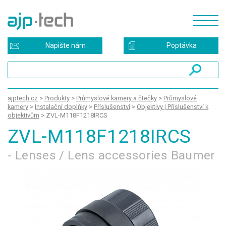
Napište nám
Poptávka
ajptech.cz
>
Produkty
>
Průmyslové kamery a čtečky
>
Průmyslové
kamery
>
Instalační doplňky
>
Příslušenství
>
Objektivy | Příslušenství k
objektivům
>
ZVL-M118F1218IRCS
ZVL-M118F1218IRCS
- Lenses / Lens accessories Baumer