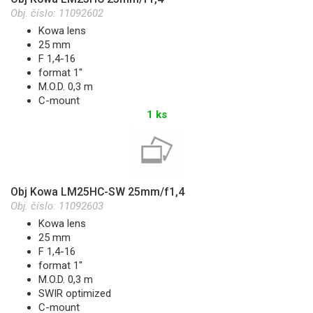
Obj. číslo:
11092602
Kowa lens
25 mm
F 1,4-16
format 1"
M.O.D. 0,3 m
C-mount
1 ks
Obj Kowa LM25HC-SW 25mm/f1,4
Obj. číslo:
11092603
Kowa lens
25 mm
F 1,4-16
format 1"
M.O.D. 0,3 m
SWIR optimized
C-mount