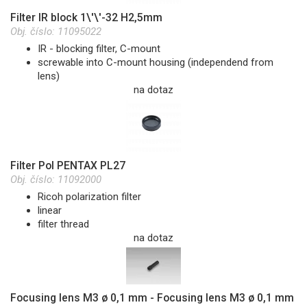
Filter IR block 1\'\'-32 H2,5mm
Obj. číslo:
11095022
IR - blocking filter, C-mount
screwable into C-mount housing (independend from
lens)
na dotaz
Filter Pol PENTAX PL27
Obj. číslo:
11092000
Ricoh polarization filter
linear
filter thread
na dotaz
Focusing lens M3 ø 0,1 mm - Focusing lens M3 ø 0,1 mm