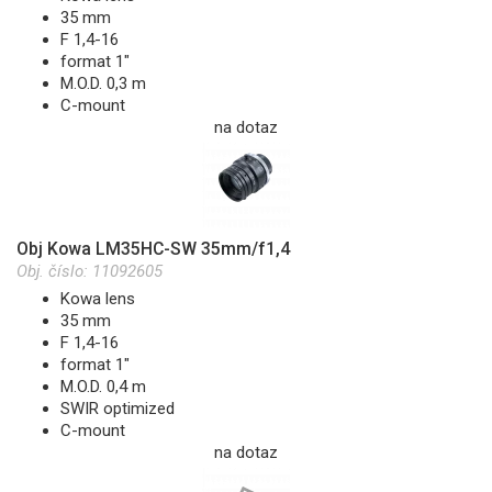
35 mm
F 1,4-16
format 1"
M.O.D. 0,3 m
C-mount
na dotaz
Obj Kowa LM35HC-SW 35mm/f1,4
Obj. číslo:
11092605
Kowa lens
35 mm
F 1,4-16
format 1"
M.O.D. 0,4 m
SWIR optimized
C-mount
na dotaz