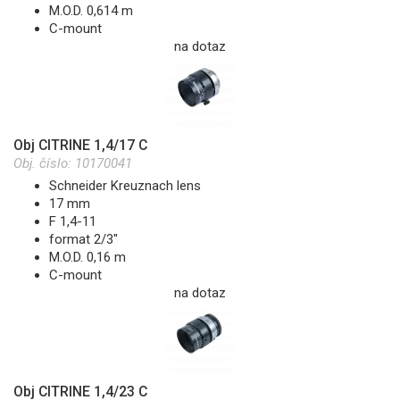
M.O.D. 0,614 m
C-mount
na dotaz
Obj CITRINE 1,4/17 C
Obj. číslo:
10170041
Schneider Kreuznach lens
17 mm
F 1,4-11
format 2/3"
M.O.D. 0,16 m
C-mount
na dotaz
Obj CITRINE 1,4/23 C