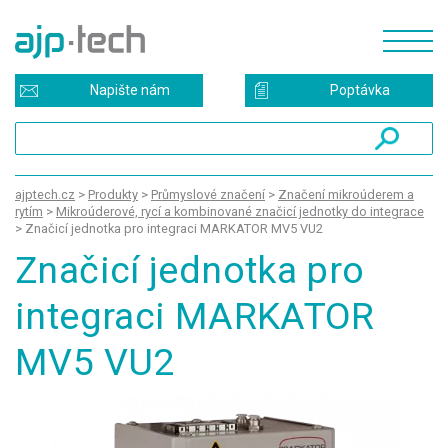
Napište nám
Poptávka
ajptech.cz
>
Produkty
>
Průmyslové značení
>
Značení mikroúderem a
rytím
>
Mikroúderové, rycí a kombinované značicí jednotky do integrace
>
Značicí jednotka pro integraci MARKATOR MV5 VU2
Značicí jednotka pro
integraci MARKATOR
MV5 VU2