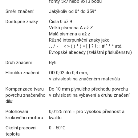
fonty 5x7 nebo 9x13 bodů
Směr značení:
Jakýkoliv od 0° do 359°
Dostupné znaky:
Čísla 0 až 9
Velká písmena A až Z
Malá písmena a až z
Různé interpunkční znaky jako
. , / - _ < > ( ) * ) = [ ] ? ! ; : # ” ° ^ atd.
Evropské abecedy (zvláštní příslušenství)
Druh značení:
Rytí
Hloubka značení:
OD 0,02 do 0,4 mm,
v závislosti na značeném materiálu
Kompenzace tvaru
Do 10 mm plynulého přechodu povrchu
povrchu značeného
v závislosti na vybavení a druhu značení
dílu:
Polohování
0,0125 mm = pro vysokou přesnost a
krokového motoru:
kvalitu
Okolní pracovní
0 - 50°C
teplota