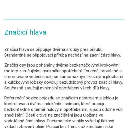
Značicí hlava
Značicí hlava se připojuje dvěma šrouby přes přírubu.
Standardně se připojovací příruba nachází na zadní části hlavy.
Značicí osy jsou poháněny dvěma bezkartáčovými krokovými
motory zaručujícími minimální opotřebení. Tvrzené, broušené a
chromované vedení spolu se samomaznými kluznými plochami
a kuličkovými ložisky dovolují bezúdržbový provoz značicí hlavy.
Současně zaručují minimální opotřebení všech dílů hlavy.
Referenční pozice pojezdu se značicím nástrojem a jehlou je
kontrolovaná dvěma indukčními snímači, které pracuji
bezkontaktně s téměř nulovým opotřebením, a jsou odolné vůči
znečištění. Části citlivé na znečištění jsou uložené ve
vodotěsné části hlavy. Pneumatické ventily vyžadují tlakový
vzduch zbavený oleje. Pracují bez tření, což zaručuje nízké