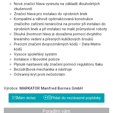
Nová značicí hlava vyvinuta na základě dlouholetých
zkušeností
Značicí hlava pro instalaci do výrobních linek
Kompaktní a váhově optimalizovaná konstrukce
značicího zařízení nenáročná na prostor při instalaci do
výrobních linek a při instalaci na malé průmyslové roboty
Dlouhá životnost hlavy je dosažena pomocí dvojitého
lineárního vedení a přesných kuličkových šroubů
Precizní značení dvojrozměrných kódů – Data Matrix
kódů
Vysoce spolehlivý systém
Instalace v libovolné poloze
Plynulé nastavení síly značení pomocí regulátoru tlaku
Bezúdržbová mechanika a nástroje
Ochranný kryt proti nečistotám
Výrobce:
MARKATOR Manfred Borries GmbH
+
Mám dotaz
Přidat do nezávazné poptávky
Poradím vám