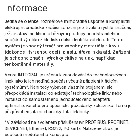
Informace
Jedná se o lehké, rozměrově mimořádně úsporné a kompaktní
elektropneumatické značicí zařízení pro trvalé a rychlé značení,
jež se stává nedílnou a běžnými postupy neodstranitelnou
součástí výrobku z hlediska další identifikovatelnosti.
Tento
systém je vhodný téměř pro všechny materiály z kovu
(dokonce i tvrzenou ocel), plastu, dřeva, skla atd. Zařízení
je schopno značit i výrobky citlivé na tlak, například
tenkostěnné materiály.
Verze INTEGRAL je určena k zabudování do technologických
linek jako jejich nedílná součást včetně připojení k řídicím
systémům*. Není tedy vybaven vlastním stojanem, ale
předpokládá instalaci do existující technologické linky nebo
instalaci do samostatného jednoúčelového adaptéru
optimalizovaného pro specifické požadavky zákazníka. Tomu je
přizpůsoben jak mechanicky, tak elektricky.
*V závislosti na zvoleném příslušenství: PROFIBUS, PROFINET,
DEVICENET, Ethernet, RS232, I/O karta. Nabízené zboží je
součástí modulárního konceptu.