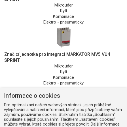
Mikroúder
Rytí
Kombinace
Elektro - pneumaticky
Značicí jednotka pro integraci MARKATOR MV5 VU4
SPRINT
Mikroúder
Rytí
Kombinace
Elektro - pneumaticky
Informace o cookies
Pro optimalizaci našich webových stránek, jejich průběžné
vylepšování a nabízení informací, které jsou přizpůsobeny vašim
zájmům, používáme cookies. Stisknutím tlačítka „Souhlasím“
Rycí značicí jednotka pro integraci MARKATOR MV54
souhlasíte s jejich používáním. Tlačítkem „nastavení cookies“
Rytí
můžete vybrat, které cookies si přejete povolit. Další informace
Elektro - pneumaticky