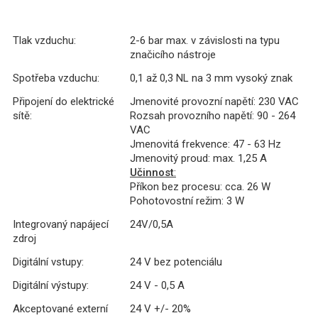
Tlak vzduchu:
2-6 bar max. v závislosti na typu
značicího nástroje
Spotřeba vzduchu:
0,1 až 0,3 NL na 3 mm vysoký znak
Připojení do elektrické
Jmenovité provozní napětí: 230 VAC
sítě:
Rozsah provozního napětí: 90 - 264
VAC
Jmenovitá frekvence: 47 - 63 Hz
Jmenovitý proud: max. 1,25 A
Učinnost
:
Příkon bez procesu: cca. 26 W
Pohotovostní režim: 3 W
Integrovaný napájecí
24V/0,5A
zdroj
Digitální vstupy:
24 V bez potenciálu
Digitální výstupy:
24 V - 0,5 A
Akceptované externí
24 V +/- 20%