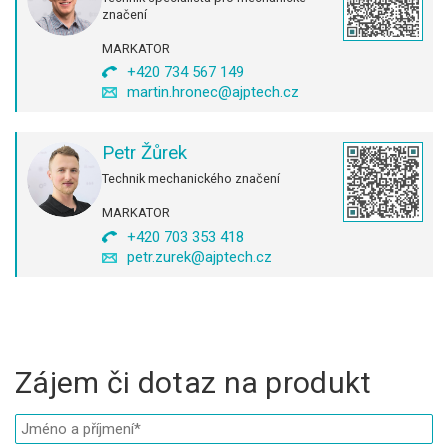
značení
MARKATOR
+420 734 567 149
martin.hronec@ajptech.cz
Petr Žůrek
Technik mechanického značení
MARKATOR
+420 703 353 418
petr.zurek@ajptech.cz
Zájem či dotaz na produkt