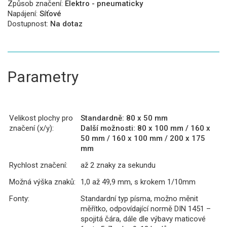
Způsob značení:
Elektro - pneumaticky
Napájení:
Síťové
Dostupnost:
Na dotaz
Parametry
Velikost plochy pro
Standardně: 80 x 50 mm
značení (x/y):
Další možnosti: 80 x 100 mm / 160 x
50 mm / 160 x 100 mm / 200 x 175
mm
Rychlost značení:
až 2 znaky za sekundu
Možná výška znaků:
1,0 až 49,9 mm, s krokem 1/10mm
Fonty:
Standardní typ písma, možno měnit
měřítko, odpovídající normě DIN 1451 –
spojitá čára, dále dle výbavy maticové