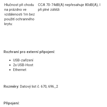
Hlučnost při chodu
CCA 70-74dB(A) nepřesahuje 80dB(A), I
na prázdno ve
při plné zátěži
vzdálenosti 1m bez
použití ochranného
krytu:
Rozhraní pro externí připojení:
USB-zařízení
2x USB-Host
Ethernet
Rozměry:
Datový list č. 670, 696_2
Připojení: