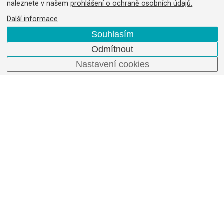
naleznete v našem
prohlášení o ochraně osobních údajů.
Další informace
Souhlasím
Odmítnout
Nastavení cookies
Produkty
Služby
Průmyslové snímače
Průmyslové značení
Průmyslové kamery a čtečky
Společnost
Kontakt