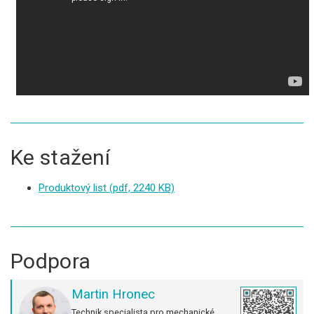
Ke stažení
Produktový list
(pdf, 2240 KB)
Podpora
Martin Hronec
Technik specialista pro mechanické