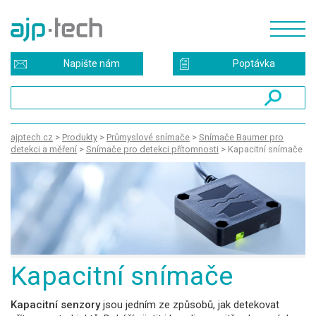
Napište nám
Poptávka
ajptech.cz
>
Produkty
>
Průmyslové snímače
>
Snímače Baumer pro
detekci a měření
>
Snímače pro detekci přítomnosti
>
Kapacitní snímače
Kapacitní snímače
Kapacitní senzory
jsou jedním ze způsobů, jak detekovat