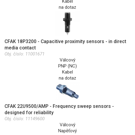
Kabel
na dotaz
CFAK 18P3200 - Capacitive proximity sensors - in direct
media contact
Obj. číslo:
11001671
Válcový
PNP (NC)
Kabel
na dotaz
CFAK 22U9500/AMP - Frequency sweep sensors -
designed for reliability
Obj. číslo:
11149600
Válcový
Napěťový