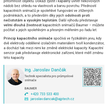
přítomnost objektů. Dokáží zjistit i kapaliny uvnitř nekovových
nádob bez ohledu na vlastnosti a barvu povrchu. Předností
kapacitních snímačů je spolehlivé fungování ve ztížených
podmínkách, a to především díky jejich
odolnosti proti
nečistotám a vysokým teplotám
. Další výhodu představuje
velmi dlouhá životnost
kapacitních snímačů Baumer – můžete
počítat s jejich spolehlivým a přesným měřením po řadu let.
Princip kapacitního snímače
spočívá ve fyzikálním jevu, kdy
dvě elektrody oddělené izolačním materiálem tvoří kondenzátor,
a dochází tak mezi nimi ke změně elektrické kapacity. Kapacitní
senzor pak představuje elektronické zařízení, které měří změnu
této kapacity.
Ing. Jaroslav Dančák
Technik specialista pro průmyslové
snímače
BAUMER
+420 733 533 400
jaroslav.dancak@ajptech.cz