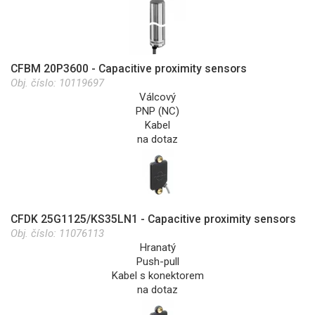
CFBM 20P3600 - Capacitive proximity sensors
Obj. číslo:
10119697
Válcový
PNP (NC)
Kabel
na dotaz
CFDK 25G1125/KS35LN1 - Capacitive proximity sensors
Obj. číslo:
11076113
Hranatý
Push-pull
Kabel s konektorem
na dotaz