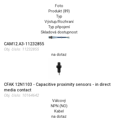
Foto
Produkt (89)
Typ
Výstup/Rozhraní
Typ připojení
Skladová dostupnost
CAM12.A3-11232855
Obj. číslo:
11232855
na dotaz
CFAK 12N1103 - Capacitive proximity sensors - in direct
media contact
Obj. číslo:
10164642
Válcový
NPN (NO)
Kabel
na dotaz