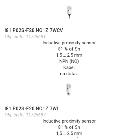
I81.P02S-F20.NO1Z.7WCV
Obj. číslo:
11725691
Inductive proximity sensor
81 % of Sn
1,5 … 2,5 mm
NPN (NO)
Kabel
na dotaz
I81.P02S-F20.NO1Z.7WL
Obj. číslo:
11725687
Inductive proximity sensor
81 % of Sn
1,5 … 2,5 mm