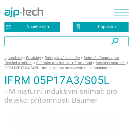
Napište nám
Poptávka
ajptech.cz
>
Produkty
>
Průmyslové snímače
>
Snímače Baumer pro
detekci a měření
>
Snímače pro detekci přítomnosti
>
Indukční snímače
>
IFRM 05P17A3/S05L - Inductive proximity switch - subminiature
IFRM 05P17A3/S05L
- Miniaturní induktivní snímač pro
detekci přítomnosti Baumer