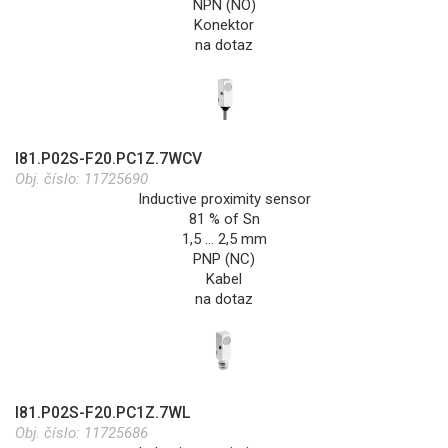
NPN (NO)
Konektor
na dotaz
I81.P02S-F20.PC1Z.7WCV
Obj. číslo:
11725690
Inductive proximity sensor
81 % of Sn
1,5 … 2,5 mm
PNP (NC)
Kabel
na dotaz
I81.P02S-F20.PC1Z.7WL
Obj. číslo:
11725686