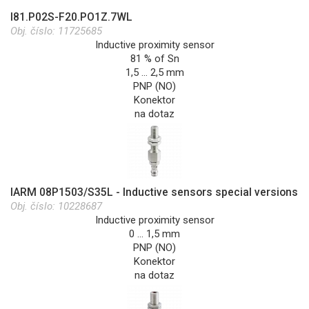
I81.P02S-F20.PO1Z.7WL
Obj. číslo:
11725685
Inductive proximity sensor
81 % of Sn
1,5 … 2,5 mm
PNP (NO)
Konektor
na dotaz
IARM 08P1503/S35L - Inductive sensors special versions
Obj. číslo:
10228687
Inductive proximity sensor
0 … 1,5 mm
PNP (NO)
Konektor
na dotaz