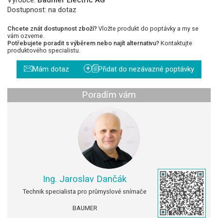
Dostupnost:
na dotaz
Chcete znát dostupnost zboží?
Vložte produkt do poptávky a my se
vám ozveme.
Potřebujete poradit s výběrem nebo najít alternativu?
Kontaktujte
produktového specialistu.
+
Mám dotaz
Přidat do nezávazné poptávky
Poradím vám
Ing. Jaroslav Dančák
Technik specialista pro průmyslové snímače
BAUMER