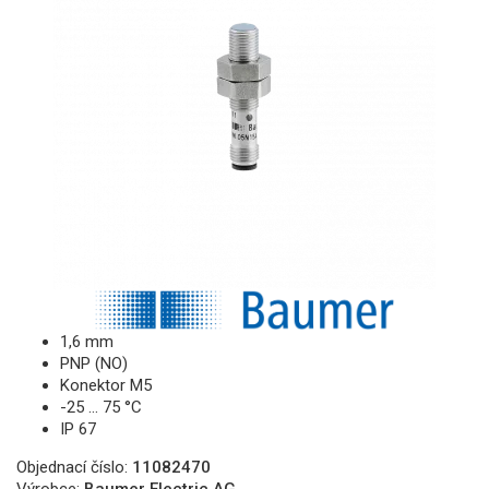
1,6 mm
PNP (NO)
Konektor M5
-25 … 75 °C
IP 67
Objednací číslo:
11082470
Výrobce:
Baumer Electric AG