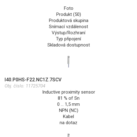
Foto
Produkt (50)
Produktová skupina
Snímací vzdálenost
Výstup/Rozhraní
Typ připojení
Skladová dostupnost
I40.P0HS-F22.NC1Z.7SCV
Obj. číslo:
11725704
Inductive proximity sensor
81 % of Sn
0 … 1,5 mm
NPN (NC)
Kabel
na dotaz