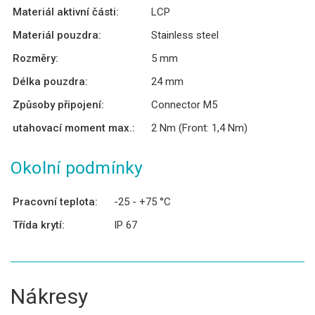
Materiál aktivní části:
LCP
Materiál pouzdra:
Stainless steel
Rozměry:
5 mm
Délka pouzdra:
24 mm
Způsoby připojení:
Connector M5
utahovací moment max.:
2 Nm (Front: 1,4 Nm)
Okolní podmínky
Pracovní teplota:
-25 - +75 °C
Třída krytí:
IP 67
Nákresy