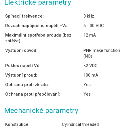
Elektrické parametry
Spínací frekvence:
3 kHz
Rozsah napájecího napětí +Vs:
6 - 30 VDC
Maximální spotřeba proudu (bez
12 mA
zátěže):
Výstupní obvod:
PNP make function
(NO)
Pokles napětí Vd:
<2 VDC
Výstupní proud:
100 mA
Ochrana proti zkratu:
Yes
Ochrana proti přepólování:
Yes
Mechanické parametry
Konstrukce:
Cylindrical threaded