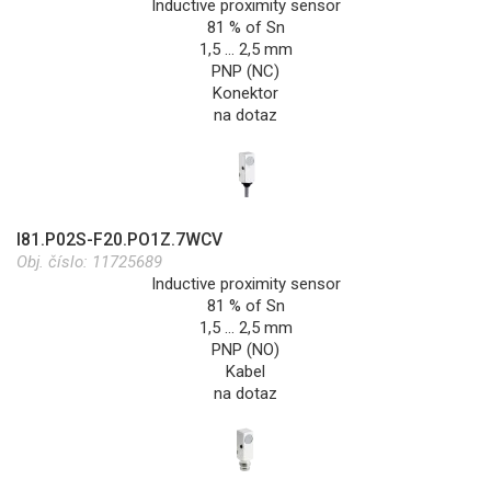
Inductive proximity sensor
81 % of Sn
1,5 … 2,5 mm
PNP (NC)
Konektor
na dotaz
I81.P02S-F20.PO1Z.7WCV
Obj. číslo:
11725689
Inductive proximity sensor
81 % of Sn
1,5 … 2,5 mm
PNP (NO)
Kabel
na dotaz