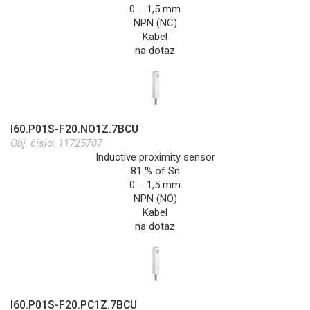
0 … 1,5 mm
NPN (NC)
Kabel
na dotaz
I60.P01S-F20.NO1Z.7BCU
Obj. číslo:
11725707
Inductive proximity sensor
81 % of Sn
0 … 1,5 mm
NPN (NO)
Kabel
na dotaz
I60.P01S-F20.PC1Z.7BCU