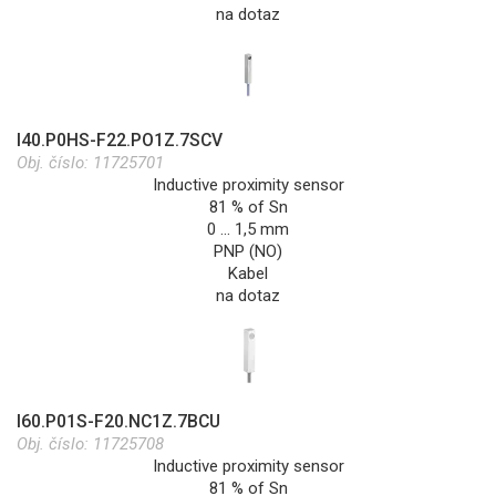
na dotaz
I40.P0HS-F22.PO1Z.7SCV
Obj. číslo:
11725701
Inductive proximity sensor
81 % of Sn
0 … 1,5 mm
PNP (NO)
Kabel
na dotaz
I60.P01S-F20.NC1Z.7BCU
Obj. číslo:
11725708
Inductive proximity sensor
81 % of Sn