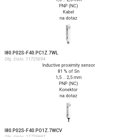
PNP (NC)
Kabel
na dotaz
I80.P02S-F40.PC1Z.7WL
Obj. číslo:
11725694
Inductive proximity sensor
81 % of Sn
1,5 … 2,5 mm
PNP (NC)
Konektor
na dotaz
I80.P02S-F40.PO1Z.7WCV
Obj. číslo:
11725697