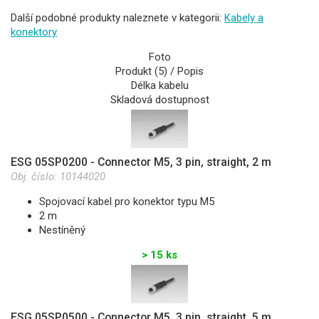
Další podobné produkty naleznete v kategorii:
Kabely a
konektory
Foto
Produkt (5) / Popis
Délka kabelu
Skladová dostupnost
ESG 05SP0200 - Connector M5, 3 pin, straight, 2 m
Obj. číslo:
10144020
Spojovací kabel pro konektor typu M5
2 m
Nestíněný
> 15 ks
ESG 05SP0500 - Connector M5, 3 pin, straight, 5 m