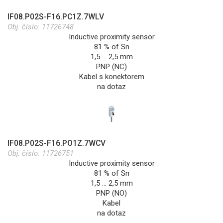
IF08.P02S-F16.PC1Z.7WLV
Obj. číslo:
11726748
Inductive proximity sensor
81 % of Sn
1,5 … 2,5 mm
PNP (NC)
Kabel s konektorem
na dotaz
IF08.P02S-F16.PO1Z.7WCV
Obj. číslo:
11726751
Inductive proximity sensor
81 % of Sn
1,5 … 2,5 mm
PNP (NO)
Kabel
na dotaz