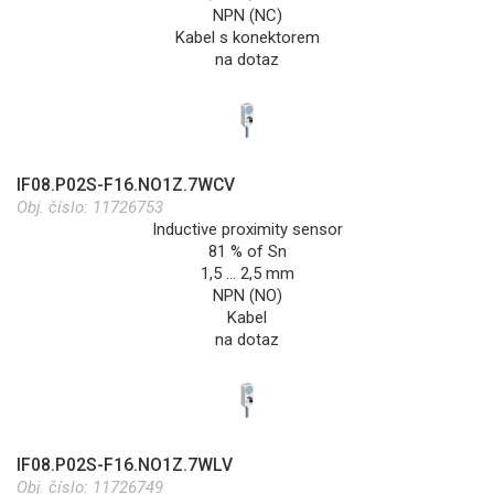
NPN (NC)
Kabel s konektorem
na dotaz
IF08.P02S-F16.NO1Z.7WCV
Obj. číslo:
11726753
Inductive proximity sensor
81 % of Sn
1,5 … 2,5 mm
NPN (NO)
Kabel
na dotaz
IF08.P02S-F16.NO1Z.7WLV
Obj. číslo:
11726749