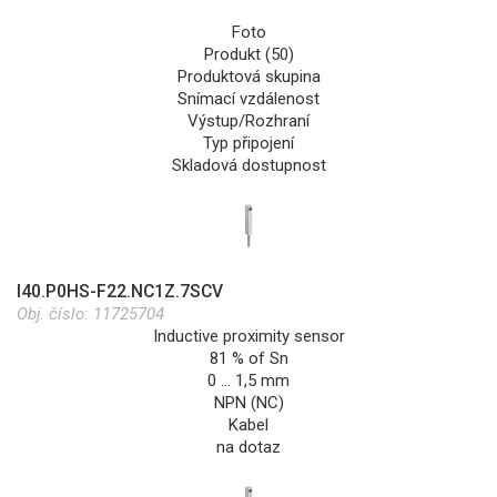
Foto
Produkt (50)
Produktová skupina
Snímací vzdálenost
Výstup/Rozhraní
Typ připojení
Skladová dostupnost
I40.P0HS-F22.NC1Z.7SCV
Obj. číslo:
11725704
Inductive proximity sensor
81 % of Sn
0 … 1,5 mm
NPN (NC)
Kabel
na dotaz