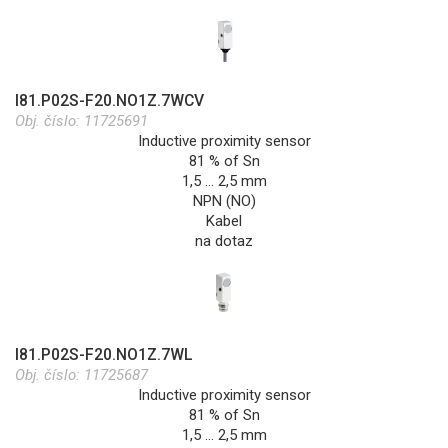
I81.P02S-F20.NO1Z.7WCV
Obj. číslo:
11725691
Inductive proximity sensor
81 % of Sn
1,5 … 2,5 mm
NPN (NO)
Kabel
na dotaz
I81.P02S-F20.NO1Z.7WL
Obj. číslo:
11725687
Inductive proximity sensor
81 % of Sn
1,5 … 2,5 mm