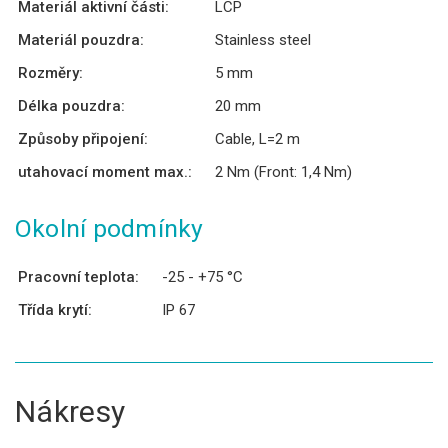
Materiál aktivní části:
LCP
Materiál pouzdra:
Stainless steel
Rozměry:
5 mm
Délka pouzdra:
20 mm
Způsoby připojení:
Cable, L=2 m
utahovací moment max.:
2 Nm (Front: 1,4 Nm)
Okolní podmínky
Pracovní teplota:
-25 - +75 °C
Třída krytí:
IP 67
Nákresy