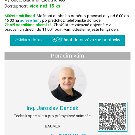
Dostupnost:
více než 15 ks
Můžete mít ihned.
Možnost osobního odběru v pracovní dny od 8:00 do
16:00 na
adrese firmy
po předchozí telefonické dohodě.
Zboží odesíláme okamžitě.
Zboží, které závazně objednáte v
pracovních dnech do 11:00 hodin, vám odešleme ještě tentýž den.
+
Mám dotaz
Přidat do nezávazné poptávky
Poradím vám
Ing. Jaroslav Dančák
Technik specialista pro průmyslové snímače
BAUMER