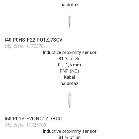
na dotaz
I40.P0HS-F22.PO1Z.7SCV
Obj. číslo:
11725701
Inductive proximity sensor
81 % of Sn
0 … 1,5 mm
PNP (NO)
Kabel
na dotaz
I60.P01S-F20.NC1Z.7BCU
Obj. číslo:
11725708
Inductive proximity sensor
81 % of Sn