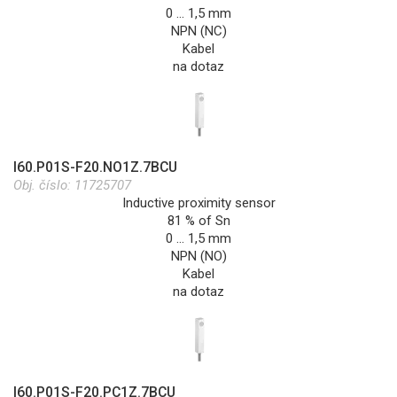
0 … 1,5 mm
NPN (NC)
Kabel
na dotaz
I60.P01S-F20.NO1Z.7BCU
Obj. číslo:
11725707
Inductive proximity sensor
81 % of Sn
0 … 1,5 mm
NPN (NO)
Kabel
na dotaz
I60.P01S-F20.PC1Z.7BCU