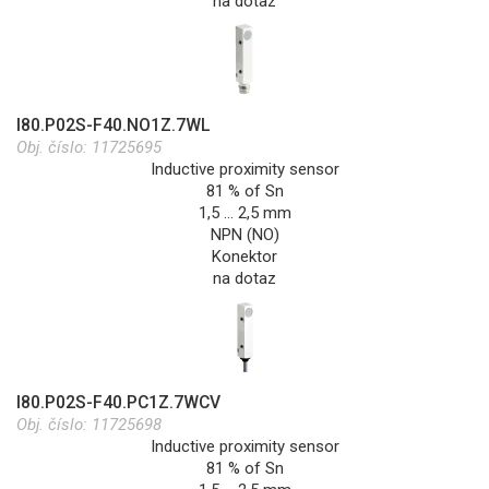
na dotaz
I80.P02S-F40.NO1Z.7WL
Obj. číslo:
11725695
Inductive proximity sensor
81 % of Sn
1,5 … 2,5 mm
NPN (NO)
Konektor
na dotaz
I80.P02S-F40.PC1Z.7WCV
Obj. číslo:
11725698
Inductive proximity sensor
81 % of Sn