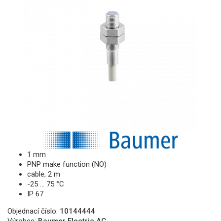
1 mm
PNP make function (NO)
cable, 2 m
-25 … 75 °C
IP 67
Objednací číslo:
10144444
Výrobce:
Baumer Electric AG