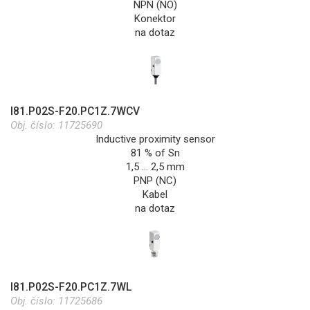
NPN (NO)
Konektor
na dotaz
I81.P02S-F20.PC1Z.7WCV
Obj. číslo:
11725690
Inductive proximity sensor
81 % of Sn
1,5 … 2,5 mm
PNP (NC)
Kabel
na dotaz
I81.P02S-F20.PC1Z.7WL
Obj. číslo:
11725686