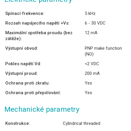
Spínací frekvence:
5 kHz
Rozsah napájecího napětí +Vs:
6 - 30 VDC
Maximální spotřeba proudu (bez
12 mA
zátěže):
Výstupní obvod:
PNP make function
(NO)
Pokles napětí Vd:
<2 VDC
Výstupní proud:
200 mA
Ochrana proti zkratu:
Yes
Ochrana proti přepólování:
Yes
Mechanické parametry
Konstrukce:
Cylindrical threaded