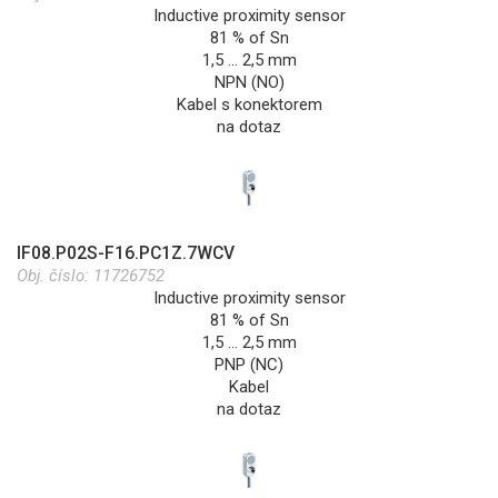
Inductive proximity sensor
81 % of Sn
1,5 … 2,5 mm
NPN (NO)
Kabel s konektorem
na dotaz
IF08.P02S-F16.PC1Z.7WCV
Obj. číslo:
11726752
Inductive proximity sensor
81 % of Sn
1,5 … 2,5 mm
PNP (NC)
Kabel
na dotaz