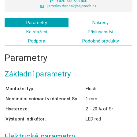
+420 733 533 400
jaroslav.dancak@ajptech.cz
Parametry
Nákresy
Ke stažení
Příslušenství
Podpora
Podobné produkty
Parametry
Základní parametry
Montážní typ:
Flush
Nominální snímací vzdálenost Sn:
1 mm
Hystereze:
2 - 20 % of Sr
Výstupní indikátor:
LED red
Elektrické parametry