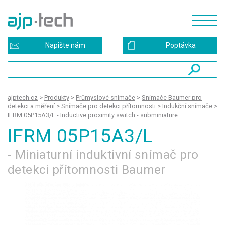
Napište nám
Poptávka
ajptech.cz
>
Produkty
>
Průmyslové snímače
>
Snímače Baumer pro
detekci a měření
>
Snímače pro detekci přítomnosti
>
Indukční snímače
>
IFRM 05P15A3/L - Inductive proximity switch - subminiature
IFRM 05P15A3/L
- Miniaturní induktivní snímač pro
detekci přítomnosti Baumer