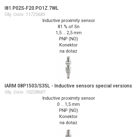
I81.P02S-F20.PO1Z.7WL
Obj. číslo:
11725685
Inductive proximity sensor
81 % of Sn
1,5 … 2,5 mm
PNP (NO)
Konektor
na dotaz
IARM 08P1503/S35L - Inductive sensors special versions
Obj. číslo:
10228687
Inductive proximity sensor
0 … 1,5 mm
PNP (NO)
Konektor
na dotaz