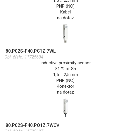
1,5 … 2,5 mm
PNP (NC)
Kabel
na dotaz
I80.P02S-F40.PC1Z.7WL
Obj. číslo:
11725694
Inductive proximity sensor
81 % of Sn
1,5 … 2,5 mm
PNP (NC)
Konektor
na dotaz
I80.P02S-F40.PO1Z.7WCV