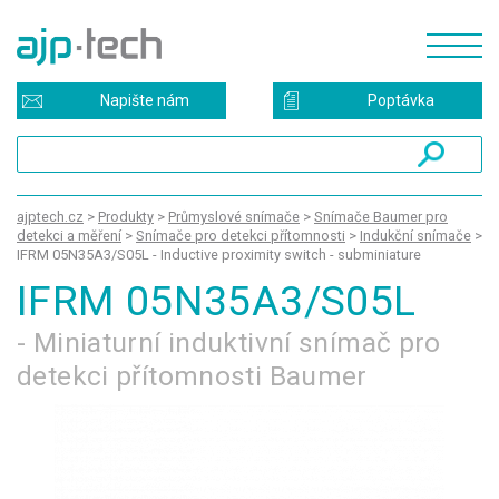
Napište nám
Poptávka
ajptech.cz
>
Produkty
>
Průmyslové snímače
>
Snímače Baumer pro
detekci a měření
>
Snímače pro detekci přítomnosti
>
Indukční snímače
>
IFRM 05N35A3/S05L - Inductive proximity switch - subminiature
IFRM 05N35A3/S05L
- Miniaturní induktivní snímač pro
detekci přítomnosti Baumer