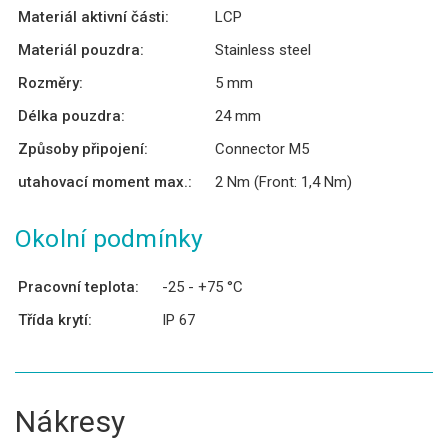
Materiál aktivní části:
LCP
Materiál pouzdra:
Stainless steel
Rozměry:
5 mm
Délka pouzdra:
24 mm
Způsoby připojení:
Connector M5
utahovací moment max.:
2 Nm (Front: 1,4 Nm)
Okolní podmínky
Pracovní teplota:
-25 - +75 °C
Třída krytí:
IP 67
Nákresy