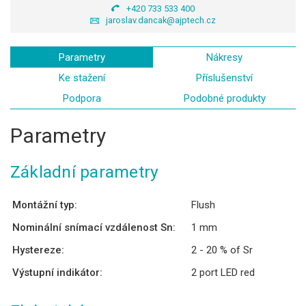
+420 733 533 400
jaroslav.dancak@ajptech.cz
Parametry
Nákresy
Ke stažení
Příslušenství
Podpora
Podobné produkty
Parametry
Základní parametry
Montážní typ:
Flush
Nominální snímací vzdálenost Sn:
1 mm
Hystereze:
2 - 20 % of Sr
Výstupní indikátor:
2 port LED red