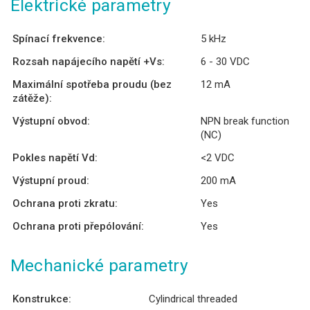
Elektrické parametry
Spínací frekvence:
5 kHz
Rozsah napájecího napětí +Vs:
6 - 30 VDC
Maximální spotřeba proudu (bez
12 mA
zátěže):
Výstupní obvod:
NPN break function
(NC)
Pokles napětí Vd:
<2 VDC
Výstupní proud:
200 mA
Ochrana proti zkratu:
Yes
Ochrana proti přepólování:
Yes
Mechanické parametry
Konstrukce:
Cylindrical threaded