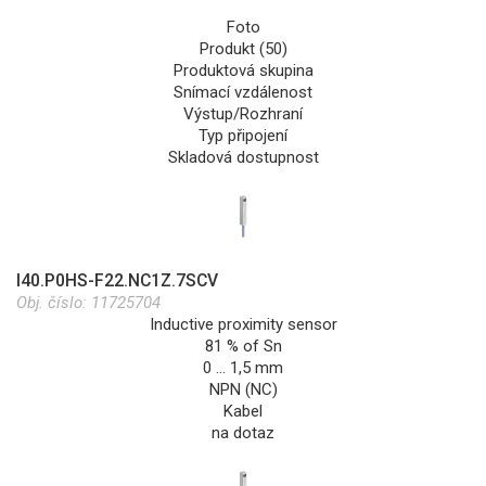
Foto
Produkt (50)
Produktová skupina
Snímací vzdálenost
Výstup/Rozhraní
Typ připojení
Skladová dostupnost
I40.P0HS-F22.NC1Z.7SCV
Obj. číslo:
11725704
Inductive proximity sensor
81 % of Sn
0 … 1,5 mm
NPN (NC)
Kabel
na dotaz