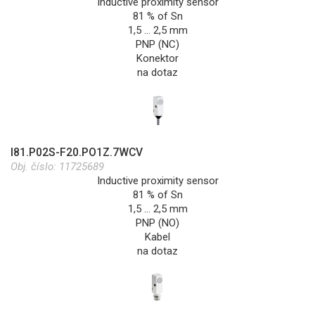
Inductive proximity sensor
81 % of Sn
1,5 … 2,5 mm
PNP (NC)
Konektor
na dotaz
I81.P02S-F20.PO1Z.7WCV
Obj. číslo:
11725689
Inductive proximity sensor
81 % of Sn
1,5 … 2,5 mm
PNP (NO)
Kabel
na dotaz