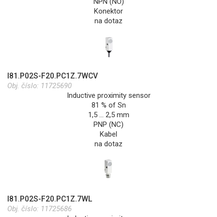
NPN (NO)
Konektor
na dotaz
I81.P02S-F20.PC1Z.7WCV
Obj. číslo:
11725690
Inductive proximity sensor
81 % of Sn
1,5 … 2,5 mm
PNP (NC)
Kabel
na dotaz
I81.P02S-F20.PC1Z.7WL
Obj. číslo:
11725686