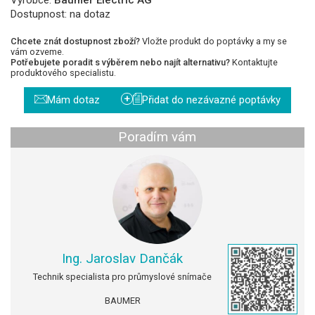
Dostupnost:
na dotaz
Chcete znát dostupnost zboží?
Vložte produkt do poptávky a my se
vám ozveme.
Potřebujete poradit s výběrem nebo najít alternativu?
Kontaktujte
produktového specialistu.
+
Mám dotaz
Přidat do nezávazné poptávky
Poradím vám
Ing. Jaroslav Dančák
Technik specialista pro průmyslové snímače
BAUMER