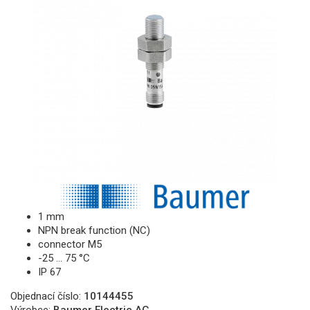
1 mm
NPN break function (NC)
connector M5
-25 … 75 °C
IP 67
Objednací číslo:
10144455
Výrobce:
Baumer Electric AG