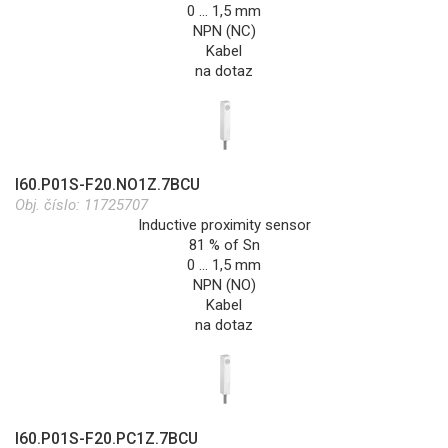
0 … 1,5 mm
NPN (NC)
Kabel
na dotaz
I60.P01S-F20.NO1Z.7BCU
Obj. číslo:
11725707
Inductive proximity sensor
81 % of Sn
0 … 1,5 mm
NPN (NO)
Kabel
na dotaz
I60.P01S-F20.PC1Z.7BCU