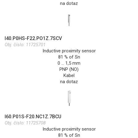
na dotaz
I40.P0HS-F22.PO1Z.7SCV
Obj. číslo:
11725701
Inductive proximity sensor
81 % of Sn
0 … 1,5 mm
PNP (NO)
Kabel
na dotaz
I60.P01S-F20.NC1Z.7BCU
Obj. číslo:
11725708
Inductive proximity sensor
81 % of Sn