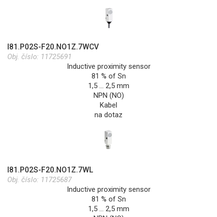
I81.P02S-F20.NO1Z.7WCV
Obj. číslo:
11725691
Inductive proximity sensor
81 % of Sn
1,5 … 2,5 mm
NPN (NO)
Kabel
na dotaz
I81.P02S-F20.NO1Z.7WL
Obj. číslo:
11725687
Inductive proximity sensor
81 % of Sn
1,5 … 2,5 mm