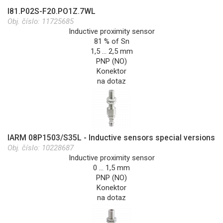
I81.P02S-F20.PO1Z.7WL
Obj. číslo:
11725685
Inductive proximity sensor
81 % of Sn
1,5 … 2,5 mm
PNP (NO)
Konektor
na dotaz
IARM 08P1503/S35L - Inductive sensors special versions
Obj. číslo:
10228687
Inductive proximity sensor
0 … 1,5 mm
PNP (NO)
Konektor
na dotaz