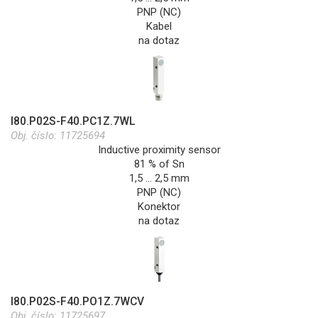
PNP (NC)
Kabel
na dotaz
I80.P02S-F40.PC1Z.7WL
Obj. číslo:
11725694
Inductive proximity sensor
81 % of Sn
1,5 … 2,5 mm
PNP (NC)
Konektor
na dotaz
I80.P02S-F40.PO1Z.7WCV
Obj. číslo:
11725697