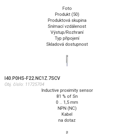
Foto
Produkt (50)
Produktová skupina
Snímací vzdálenost
Výstup/Rozhraní
Typ připojení
Skladová dostupnost
I40.P0HS-F22.NC1Z.7SCV
Obj. číslo:
11725704
Inductive proximity sensor
81 % of Sn
0 … 1,5 mm
NPN (NC)
Kabel
na dotaz