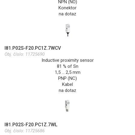
NPN (NO)
Konektor
na dotaz
I81.P02S-F20.PC1Z.7WCV
Obj. číslo:
11725690
Inductive proximity sensor
81 % of Sn
1,5 … 2,5 mm
PNP (NC)
Kabel
na dotaz
I81.P02S-F20.PC1Z.7WL
Obj. číslo:
11725686