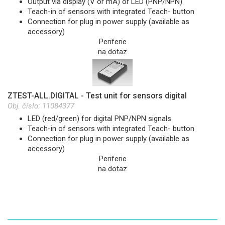
Output via display (V or mA) or LED (PNP/NPN)
Teach-in of sensors with integrated Teach- button
Connection for plug in power supply (available as
accessory)
Periferie
na dotaz
ZTEST-ALL.DIGITAL - Test unit for sensors digital
Obj. číslo:
11084377
LED (red/green) for digital PNP/NPN signals
Teach-in of sensors with integrated Teach- button
Connection for plug in power supply (available as
accessory)
Periferie
na dotaz