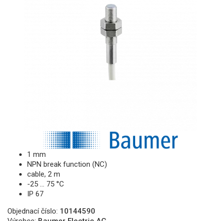
1 mm
NPN break function (NC)
cable, 2 m
-25 … 75 °C
IP 67
Objednací číslo:
10144590
Výrobce:
Baumer Electric AG