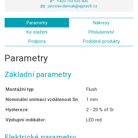
+420 733 533 400
jaroslav.dancak@ajptech.cz
Parametry
Nákresy
Ke stažení
Příslušenství
Podpora
Podobné produkty
Parametry
Základní parametry
Montážní typ:
Flush
Nominální snímací vzdálenost Sn:
1 mm
Hystereze:
2 - 20 % of Sr
Výstupní indikátor:
LED red
Elektrické parametry