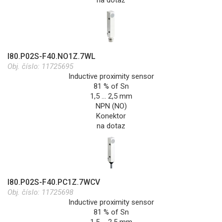
na dotaz
I80.P02S-F40.NO1Z.7WL
Obj. číslo:
11725695
Inductive proximity sensor
81 % of Sn
1,5 … 2,5 mm
NPN (NO)
Konektor
na dotaz
I80.P02S-F40.PC1Z.7WCV
Obj. číslo:
11725698
Inductive proximity sensor
81 % of Sn