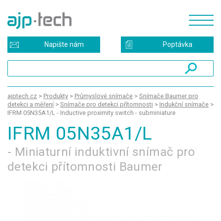
Napište nám
Poptávka
ajptech.cz
>
Produkty
>
Průmyslové snímače
>
Snímače Baumer pro
detekci a měření
>
Snímače pro detekci přítomnosti
>
Indukční snímače
>
IFRM 05N35A1/L - Inductive proximity switch - subminiature
IFRM 05N35A1/L
- Miniaturní induktivní snímač pro
detekci přítomnosti Baumer