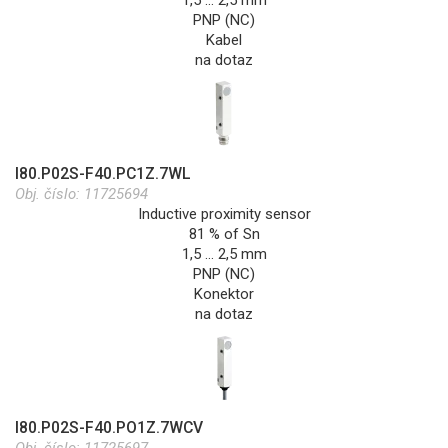
1,5 … 2,5 mm
PNP (NC)
Kabel
na dotaz
I80.P02S-F40.PC1Z.7WL
Obj. číslo:
11725694
Inductive proximity sensor
81 % of Sn
1,5 … 2,5 mm
PNP (NC)
Konektor
na dotaz
I80.P02S-F40.PO1Z.7WCV