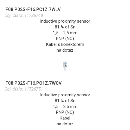
IF08.P02S-F16.PC1Z.7WLV
Obj. číslo:
11726748
Inductive proximity sensor
81 % of Sn
1,5 … 2,5 mm
PNP (NC)
Kabel s konektorem
na dotaz
IF08.P02S-F16.PO1Z.7WCV
Obj. číslo:
11726751
Inductive proximity sensor
81 % of Sn
1,5 … 2,5 mm
PNP (NO)
Kabel
na dotaz