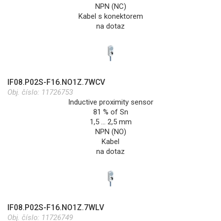
NPN (NC)
Kabel s konektorem
na dotaz
IF08.P02S-F16.NO1Z.7WCV
Obj. číslo:
11726753
Inductive proximity sensor
81 % of Sn
1,5 … 2,5 mm
NPN (NO)
Kabel
na dotaz
IF08.P02S-F16.NO1Z.7WLV
Obj. číslo:
11726749