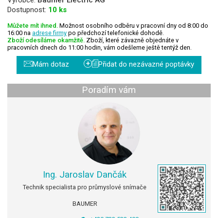
Dostupnost:
10 ks
Můžete mít ihned.
Možnost osobního odběru v pracovní dny od 8:00 do
16:00 na
adrese firmy
po předchozí telefonické dohodě.
Zboží odesíláme okamžitě.
Zboží, které závazně objednáte v
pracovních dnech do 11:00 hodin, vám odešleme ještě tentýž den.
+
Mám dotaz
Přidat do nezávazné poptávky
Poradím vám
Ing. Jaroslav Dančák
Technik specialista pro průmyslové snímače
BAUMER