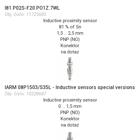
I81.P02S-F20.PO1Z.7WL
Obj. číslo:
11725685
Inductive proximity sensor
81 % of Sn
1,5 … 2,5 mm
PNP (NO)
Konektor
na dotaz
IARM 08P1503/S35L - Inductive sensors special versions
Obj. číslo:
10228687
Inductive proximity sensor
0 … 1,5 mm
PNP (NO)
Konektor
na dotaz