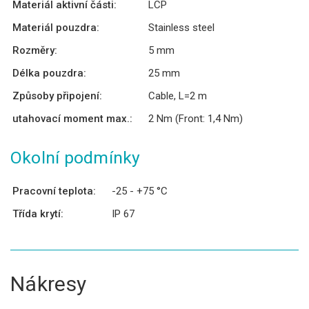
Materiál aktivní části:
LCP
Materiál pouzdra:
Stainless steel
Rozměry:
5 mm
Délka pouzdra:
25 mm
Způsoby připojení:
Cable, L=2 m
utahovací moment max.:
2 Nm (Front: 1,4 Nm)
Okolní podmínky
Pracovní teplota:
-25 - +75 °C
Třída krytí:
IP 67
Nákresy