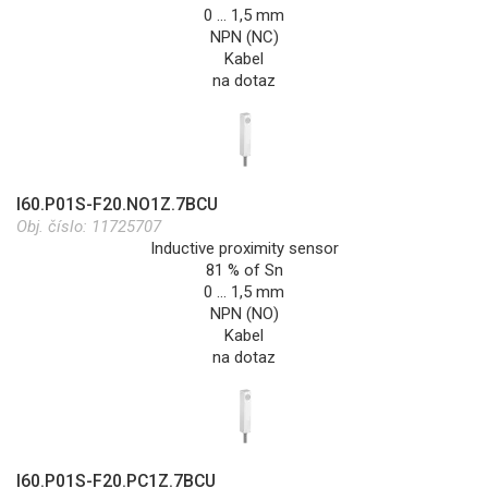
0 … 1,5 mm
NPN (NC)
Kabel
na dotaz
I60.P01S-F20.NO1Z.7BCU
Obj. číslo:
11725707
Inductive proximity sensor
81 % of Sn
0 … 1,5 mm
NPN (NO)
Kabel
na dotaz
I60.P01S-F20.PC1Z.7BCU