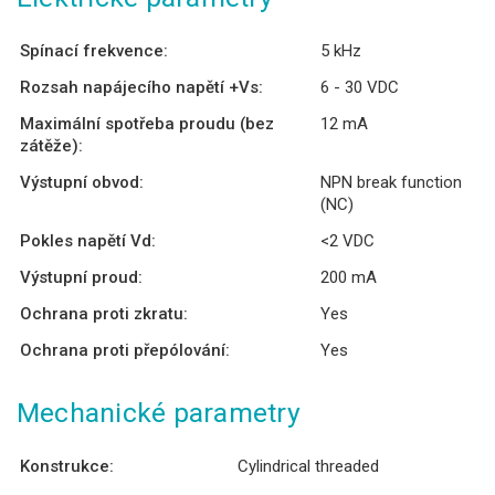
Spínací frekvence:
5 kHz
Rozsah napájecího napětí +Vs:
6 - 30 VDC
Maximální spotřeba proudu (bez
12 mA
zátěže):
Výstupní obvod:
NPN break function
(NC)
Pokles napětí Vd:
<2 VDC
Výstupní proud:
200 mA
Ochrana proti zkratu:
Yes
Ochrana proti přepólování:
Yes
Mechanické parametry
Konstrukce:
Cylindrical threaded