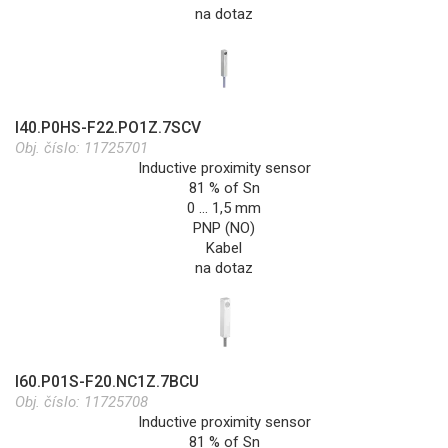
na dotaz
I40.P0HS-F22.PO1Z.7SCV
Obj. číslo:
11725701
Inductive proximity sensor
81 % of Sn
0 … 1,5 mm
PNP (NO)
Kabel
na dotaz
I60.P01S-F20.NC1Z.7BCU
Obj. číslo:
11725708
Inductive proximity sensor
81 % of Sn