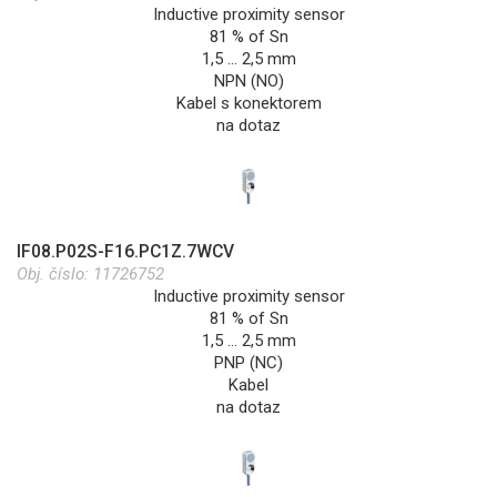
Inductive proximity sensor
81 % of Sn
1,5 … 2,5 mm
NPN (NO)
Kabel s konektorem
na dotaz
IF08.P02S-F16.PC1Z.7WCV
Obj. číslo:
11726752
Inductive proximity sensor
81 % of Sn
1,5 … 2,5 mm
PNP (NC)
Kabel
na dotaz