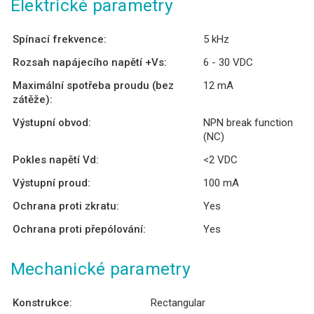
Elektrické parametry
Spínací frekvence:
5 kHz
Rozsah napájecího napětí +Vs:
6 - 30 VDC
Maximální spotřeba proudu (bez
12 mA
zátěže):
Výstupní obvod:
NPN break function
(NC)
Pokles napětí Vd:
<2 VDC
Výstupní proud:
100 mA
Ochrana proti zkratu:
Yes
Ochrana proti přepólování:
Yes
Mechanické parametry
Konstrukce:
Rectangular