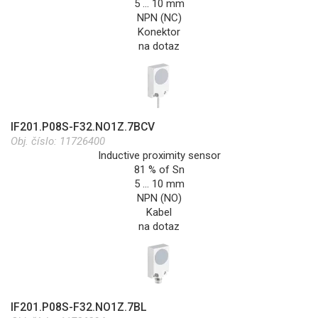
5 … 10 mm
NPN (NC)
Konektor
na dotaz
IF201.P08S-F32.NO1Z.7BCV
Obj. číslo:
11726400
Inductive proximity sensor
81 % of Sn
5 … 10 mm
NPN (NO)
Kabel
na dotaz
IF201.P08S-F32.NO1Z.7BL