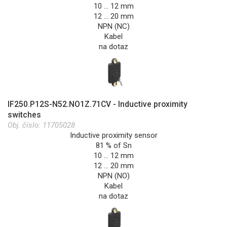
10 … 12 mm
12 … 20 mm
NPN (NC)
Kabel
na dotaz
IF250.P12S-N52.NO1Z.71CV - Inductive proximity
switches
Obj. číslo:
11705028
Inductive proximity sensor
81 % of Sn
10 … 12 mm
12 … 20 mm
NPN (NO)
Kabel
na dotaz