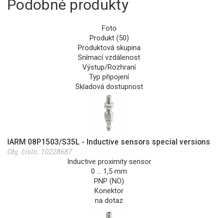
Podobné produkty
Foto
Produkt (50)
Produktová skupina
Snímací vzdálenost
Výstup/Rozhraní
Typ připojení
Skladová dostupnost
IARM 08P1503/S35L - Inductive sensors special versions
Obj. číslo:
10228687
Inductive proximity sensor
0 … 1,5 mm
PNP (NO)
Konektor
na dotaz