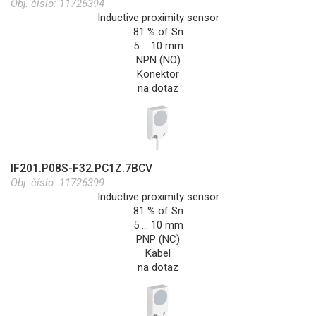
Obj. číslo:
11726394
Inductive proximity sensor
81 % of Sn
5 … 10 mm
NPN (NO)
Konektor
na dotaz
IF201.P08S-F32.PC1Z.7BCV
Obj. číslo:
11726399
Inductive proximity sensor
81 % of Sn
5 … 10 mm
PNP (NC)
Kabel
na dotaz