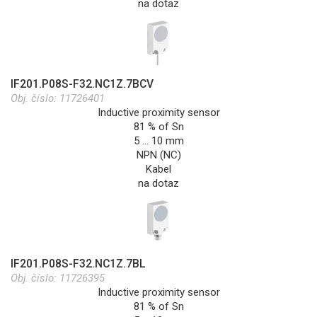
na dotaz
IF201.P08S-F32.NC1Z.7BCV
Obj. číslo:
11726401
Inductive proximity sensor
81 % of Sn
5 … 10 mm
NPN (NC)
Kabel
na dotaz
IF201.P08S-F32.NC1Z.7BL
Obj. číslo:
11726395
Inductive proximity sensor
81 % of Sn