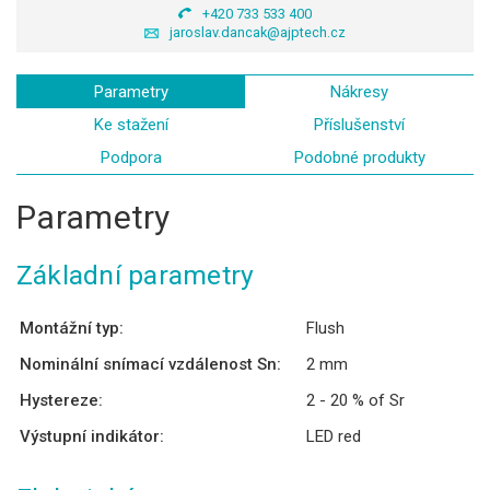
+420 733 533 400
jaroslav.dancak@ajptech.cz
Parametry
Nákresy
Ke stažení
Příslušenství
Podpora
Podobné produkty
Parametry
Základní parametry
Montážní typ:
Flush
Nominální snímací vzdálenost Sn:
2 mm
Hystereze:
2 - 20 % of Sr
Výstupní indikátor:
LED red