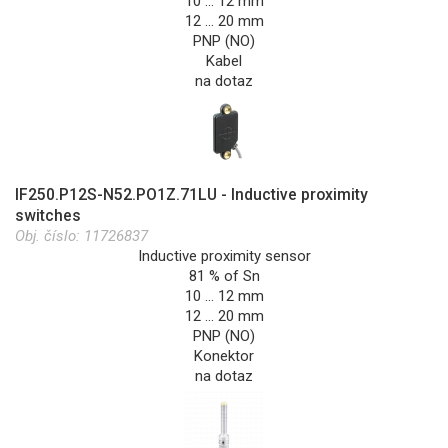
10 … 12 mm
12 … 20 mm
PNP (NO)
Kabel
na dotaz
IF250.P12S-N52.PO1Z.71LU - Inductive proximity
switches
Obj. číslo:
11726837
Inductive proximity sensor
81 % of Sn
10 … 12 mm
12 … 20 mm
PNP (NO)
Konektor
na dotaz