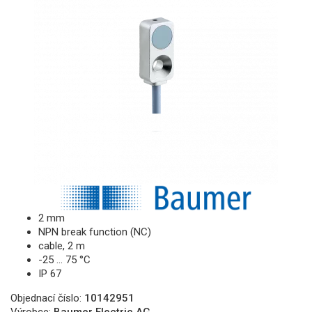
2 mm
NPN break function (NC)
cable, 2 m
-25 … 75 °C
IP 67
Objednací číslo:
10142951
Výrobce:
Baumer Electric AG