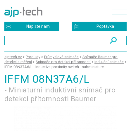
Napište nám
Poptávka
ajptech.cz
>
Produkty
>
Průmyslové snímače
>
Snímače Baumer pro
detekci a měření
>
Snímače pro detekci přítomnosti
>
Indukční snímače
>
IFFM 08N37A6/L - Inductive proximity switch - subminiature
IFFM 08N37A6/L
- Miniaturní induktivní snímač pro
detekci přítomnosti Baumer