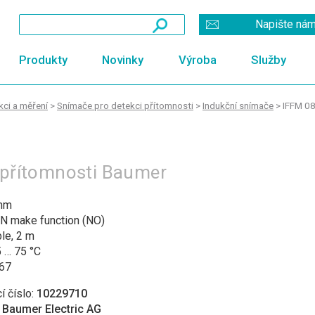
Napište ná
Produkty
Novinky
Výroba
Služby
ci a měření
>
Snímače pro detekci přítomnosti
>
Indukční snímače
>
IFFM 08
i přítomnosti Baumer
mm
N make function (NO)
le, 2 m
 … 75 °C
 67
í číslo:
10229710
:
Baumer Electric AG