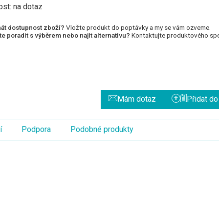
ost:
na dotaz
át dostupnost zboží?
Vložte produkt do poptávky a my se vám ozveme.
e poradit s výběrem nebo najít alternativu?
Kontaktujte produktového spec
+
Mám dotaz
Přidat d
í
Podpora
Podobné produkty