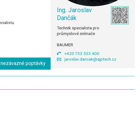
Ing. Jaroslav
Dančák
ialistu.
Technik specialista pro
průmyslové snímače
BAUMER
+420 733 533 400
jaroslav.dancak@ajptech.cz
o nezávazné poptávky