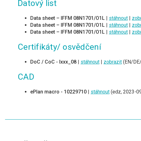
Datový list
Data sheet – IFFM 08N1701/O1L
|
stáhnout
|
zobr
Data sheet – IFFM 08N1701/O1L
|
stáhnout
|
zobr
Data sheet – IFFM 08N1701/O1L
|
stáhnout
|
zobr
Certifikáty/ osvědčení
DoC / CoC - Ixxx_08
|
stáhnout
|
zobrazit
(EN/DE/
CAD
ePlan macro - 10229710
|
stáhnout
(edz, 2023-09