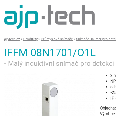
ajptech.cz
>
Produkty
>
Průmyslové snímače
>
Snímače Baumer pro detek
IFFM 08N1701/O1L
- Malý induktivní snímač pro detekc
2 
NP
cab
-25
IP
Objednac
Výrobce