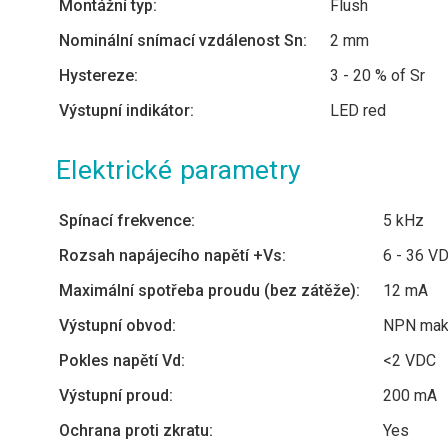
Montážní typ:
Flush
Nominální snímací vzdálenost Sn:
2 mm
Hystereze:
3 - 20 % of Sr
Výstupní indikátor:
LED red
Elektrické parametry
Spínací frekvence:
5 kHz
Rozsah napájecího napětí +Vs:
6 - 36 V
Maximální spotřeba proudu (bez zátěže):
12 mA
Výstupní obvod:
NPN make
Pokles napětí Vd:
<2 VDC
Výstupní proud:
200 mA
Ochrana proti zkratu:
Yes