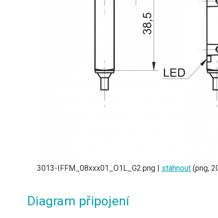
3013-IFFM_08xxx01_O1L_G2.png |
stáhnout
(png, 2
Diagram připojení