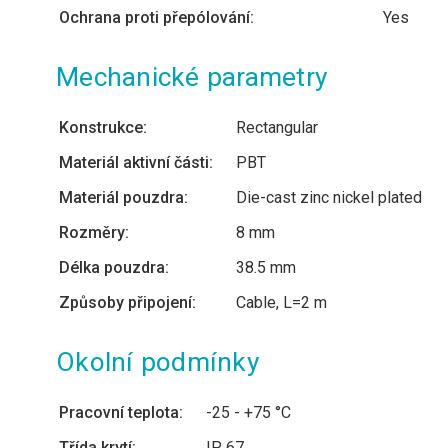
Ochrana proti přepólování:
Yes
Mechanické parametry
Konstrukce:
Rectangular
Materiál aktivní části:
PBT
Materiál pouzdra:
Die-cast zinc nickel plated
Rozměry:
8 mm
Délka pouzdra:
38.5 mm
Způsoby připojení:
Cable, L=2 m
Okolní podmínky
Pracovní teplota:
-25 - +75 °C
Třída krytí:
IP 67