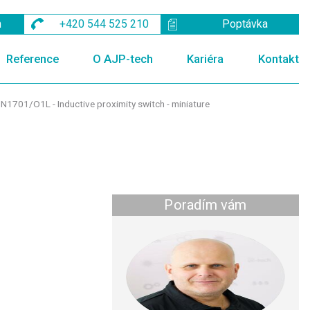
m
+420 544 525 210
Poptávka
Reference
O AJP-tech
Kariéra
Kontakt
N1701/O1L - Inductive proximity switch - miniature
Poradím vám